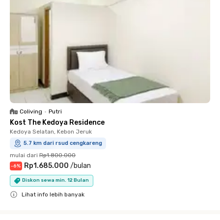
Coliving
•
Putri
Kost The Kedoya Residence
Kedoya Selatan, Kebon Jeruk
5.7 km dari rsud cengkareng
mulai dari
Rp1.800.000
Rp1.685.000
/
bulan
-
6
%
Diskon sewa min. 12 Bulan
Lihat info lebih banyak
Close