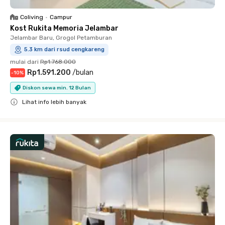
Coliving
•
Campur
Kost Rukita Memoria Jelambar
Jelambar Baru, Grogol Petamburan
5.3 km dari rsud cengkareng
mulai dari
Rp1.768.000
Rp1.591.200
/
bulan
-
10
%
Diskon sewa min. 12 Bulan
Lihat info lebih banyak
Close