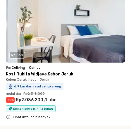
360
Coliving
•
Campur
Kost Rukita Widjaya Kebon Jeruk
Kebon Jeruk, Kebon Jeruk
6.9 km dari rsud cengkareng
mulai dari
Rp2.318.000
Rp2.086.200
/
bulan
-
10
%
Diskon sewa min. 12 Bulan
Lihat info lebih banyak
Close