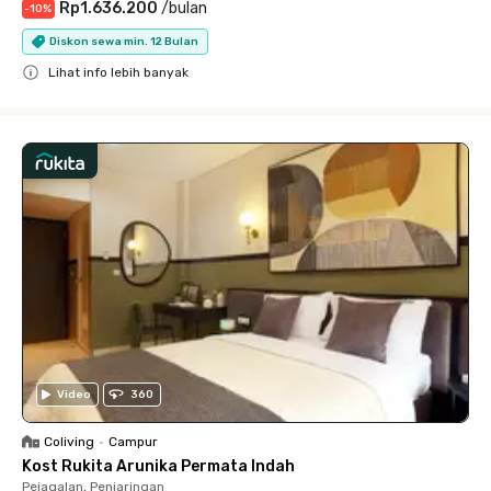
Rp1.636.200
/
bulan
-
10
%
Diskon sewa min. 12 Bulan
Lihat info lebih banyak
Close
Video
360
Coliving
•
Campur
Kost Rukita Arunika Permata Indah
Pejagalan, Penjaringan