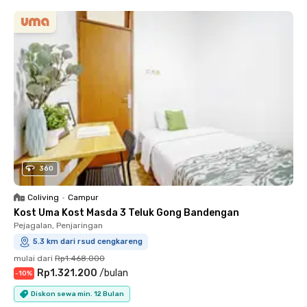
360
Coliving
•
Campur
Kost Uma Kost Masda 3 Teluk Gong Bandengan
Pejagalan, Penjaringan
5.3 km dari rsud cengkareng
mulai dari
Rp1.468.000
Rp1.321.200
/
bulan
-
10
%
Diskon sewa min. 12 Bulan