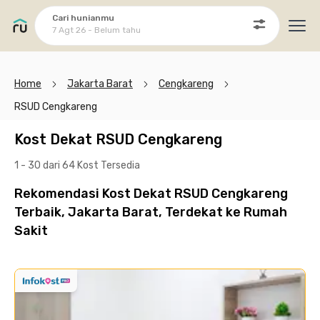
Cari hunianmu
7 Agt 26 - Belum tahu
Ope
Home
Jakarta Barat
Cengkareng
RSUD Cengkareng
Kost Dekat RSUD Cengkareng
1 - 30 dari 64 Kost
Tersedia
Rekomendasi Kost Dekat RSUD Cengkareng
Terbaik, Jakarta Barat, Terdekat ke Rumah
Sakit