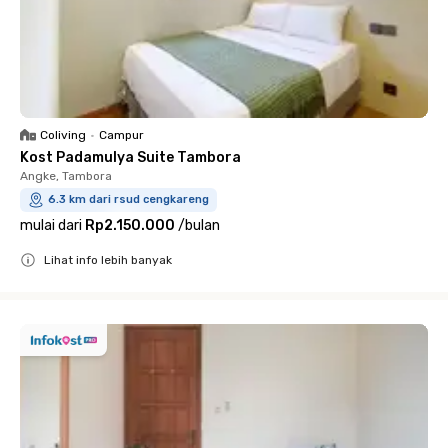
Coliving
•
Campur
Kost Padamulya Suite Tambora
Angke, Tambora
6.3 km dari rsud cengkareng
mulai dari
Rp2.150.000
/
bulan
Lihat info lebih banyak
Close