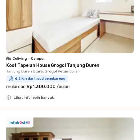
Coliving
•
Campur
Kost Tapelan House Grogol Tanjung Duren
Tanjung Duren Utara, Grogol Petamburan
6.2 km dari rsud cengkareng
mulai dari
Rp1.300.000
/
bulan
Lihat info lebih banyak
Close