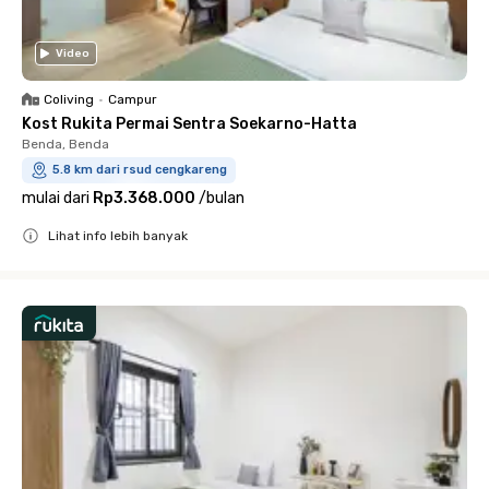
Video
Coliving
•
Campur
Kost Rukita Permai Sentra Soekarno-Hatta
Benda, Benda
5.8 km dari rsud cengkareng
mulai dari
Rp3.368.000
/
bulan
Lihat info lebih banyak
Close