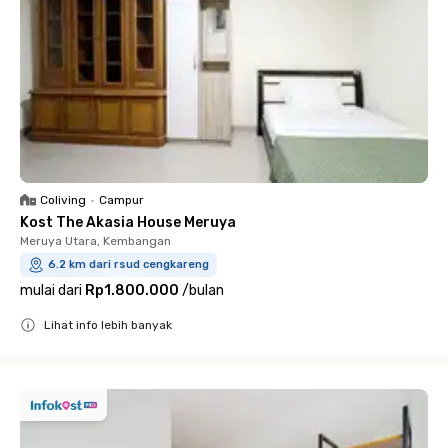
Coliving
•
Campur
Kost The Akasia House Meruya
Meruya Utara, Kembangan
6.2 km dari rsud cengkareng
mulai dari
Rp1.800.000
/
bulan
Lihat info lebih banyak
Close