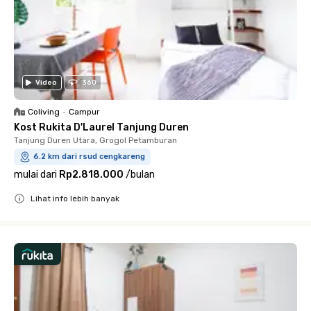
Video
360
Coliving
•
Campur
Kost Rukita D'Laurel Tanjung Duren
Tanjung Duren Utara, Grogol Petamburan
6.2 km dari rsud cengkareng
mulai dari
Rp2.818.000
/
bulan
Lihat info lebih banyak
Close