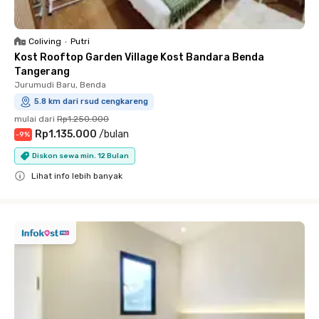
Coliving
•
Putri
Kost Rooftop Garden Village Kost Bandara Benda
Tangerang
Jurumudi Baru, Benda
5.8 km dari rsud cengkareng
mulai dari
Rp1.250.000
Rp1.135.000
/
bulan
-
9
%
Diskon sewa min. 12 Bulan
Lihat info lebih banyak
Close