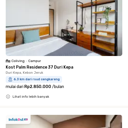
Coliving
•
Campur
Kost Palm Residence 37 Duri Kepa
Duri Kepa, Kebon Jeruk
6.3 km dari rsud cengkareng
mulai dari
Rp2.850.000
/
bulan
Lihat info lebih banyak
Close