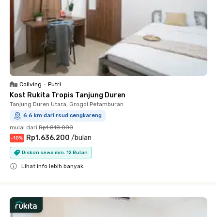
Coliving
•
Putri
Kost Rukita Tropis Tanjung Duren
Tanjung Duren Utara, Grogol Petamburan
6.6 km dari rsud cengkareng
mulai dari
Rp1.818.000
Rp1.636.200
/
bulan
-
10
%
Diskon sewa min. 12 Bulan
Lihat info lebih banyak
Close