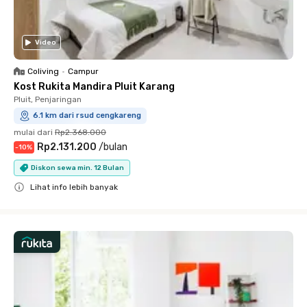
Video
Coliving
•
Campur
Kost Rukita Mandira Pluit Karang
Pluit, Penjaringan
6.1 km dari rsud cengkareng
mulai dari
Rp2.368.000
Rp2.131.200
/
bulan
-
10
%
Diskon sewa min. 12 Bulan
Lihat info lebih banyak
Close