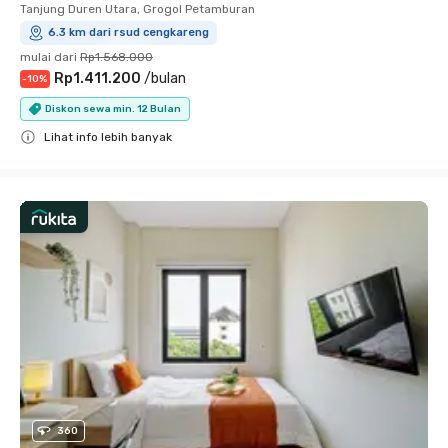
Tanjung Duren Utara, Grogol Petamburan
6.3 km dari rsud cengkareng
mulai dari
Rp1.568.000
Rp1.411.200
/
bulan
-
10
%
Diskon sewa min. 12 Bulan
Lihat info lebih banyak
Close
360