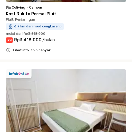
Coliving
•
Campur
Kost Rukita Permai Pluit
Pluit, Penjaringan
6.7 km dari rsud cengkareng
mulai dari
Rp3.518.000
Rp3.418.000
/
bulan
-
2
%
Lihat info lebih banyak
Close