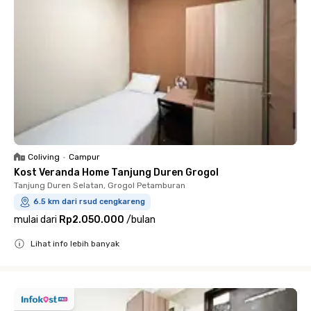
Coliving
•
Campur
Kost Veranda Home Tanjung Duren Grogol
Tanjung Duren Selatan, Grogol Petamburan
6.5 km dari rsud cengkareng
mulai dari
Rp2.050.000
/
bulan
Lihat info lebih banyak
Close