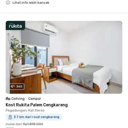
Lihat info lebih banyak
Close
360
Coliving
•
Campur
Kost Rukita Palem Cengkareng
Pegadungan, Kali Deres
3.7 km dari rsud cengkareng
mulai dari
Rp1.818.000