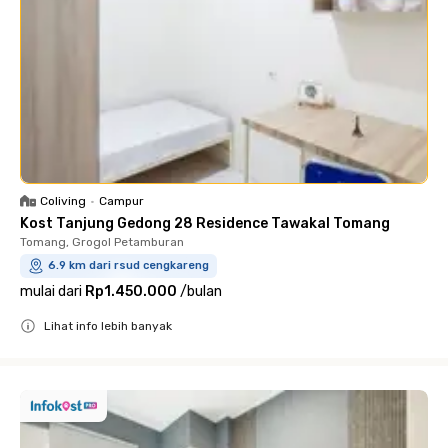
Coliving
•
Campur
Kost Tanjung Gedong 28 Residence Tawakal Tomang
Tomang, Grogol Petamburan
6.9 km dari rsud cengkareng
mulai dari
Rp1.450.000
/
bulan
Lihat info lebih banyak
Close