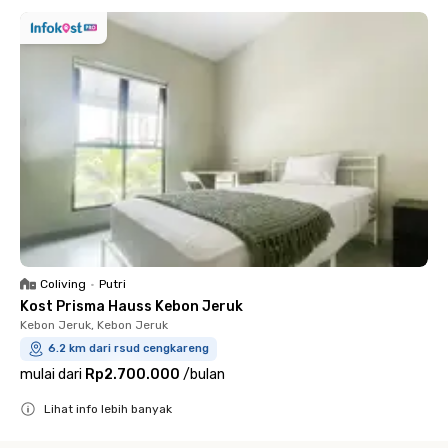
Coliving
•
Putri
Kost Prisma Hauss Kebon Jeruk
Kebon Jeruk, Kebon Jeruk
6.2 km dari rsud cengkareng
mulai dari
Rp2.700.000
/
bulan
Lihat info lebih banyak
Close