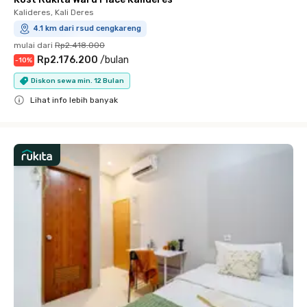
Kalideres, Kali Deres
4.1 km dari rsud cengkareng
mulai dari
Rp2.418.000
Rp2.176.200
/
bulan
-
10
%
Diskon sewa min. 12 Bulan
Lihat info lebih banyak
Close