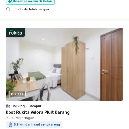
Diskon sewa min. 12 Bulan
Lihat info lebih banyak
Close
Video
Coliving
•
Campur
Kost Rukita Velora Pluit Karang
Pluit, Penjaringan
5.9 km dari rsud cengkareng