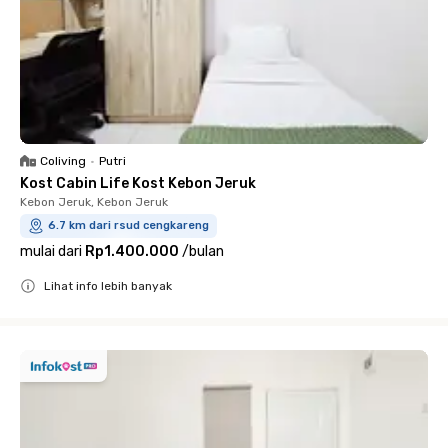
Coliving
•
Putri
Kost Cabin Life Kost Kebon Jeruk
Kebon Jeruk, Kebon Jeruk
6.7 km dari rsud cengkareng
mulai dari
Rp1.400.000
/
bulan
Lihat info lebih banyak
Close