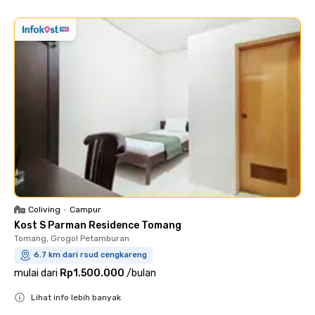
Coliving
•
Campur
Kost S Parman Residence Tomang
Tomang, Grogol Petamburan
6.7 km dari rsud cengkareng
mulai dari
Rp1.500.000
/
bulan
Lihat info lebih banyak
Close