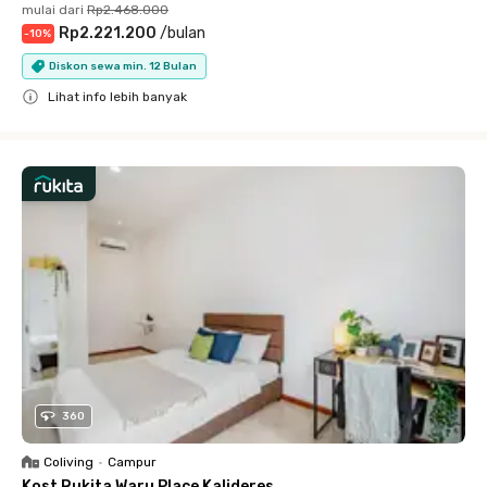
mulai dari
Rp2.468.000
Rp2.221.200
/
bulan
-
10
%
Diskon sewa min. 12 Bulan
Lihat info lebih banyak
Close
360
Coliving
•
Campur
Kost Rukita Waru Place Kalideres