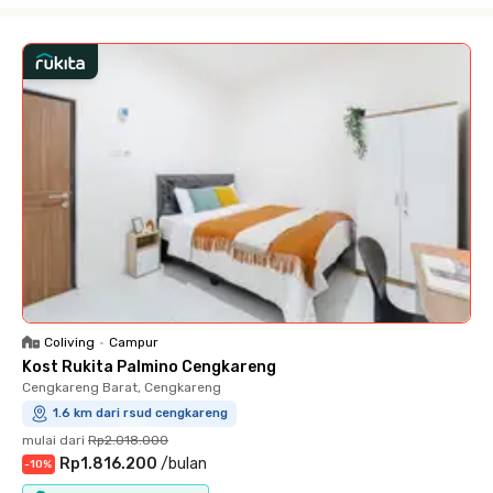
Coliving
•
Campur
Kost Rukita Palmino Cengkareng
Cengkareng Barat, Cengkareng
1.6 km dari rsud cengkareng
mulai dari
Rp2.018.000
Rp1.816.200
/
bulan
-
10
%