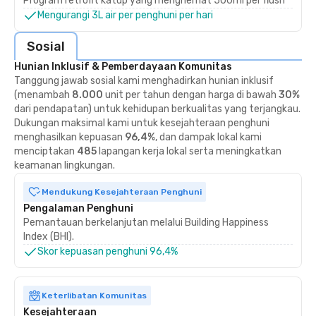
Program retrofit katup yang menghemat 500ml per flush
Mengurangi 3L air per penghuni per hari
Sosial
Hunian Inklusif & Pemberdayaan Komunitas
Tanggung jawab sosial kami menghadirkan hunian inklusif
(menambah
8.000
unit per tahun dengan harga di bawah
30%
dari pendapatan) untuk kehidupan berkualitas yang terjangkau.
Dukungan maksimal kami untuk kesejahteraan penghuni
menghasilkan kepuasan
96,4%
, dan dampak lokal kami
menciptakan
485
lapangan kerja lokal serta meningkatkan
keamanan lingkungan.
Mendukung Kesejahteraan Penghuni
Pengalaman Penghuni
Pemantauan berkelanjutan melalui Building Happiness
Index (BHI).
Skor kepuasan penghuni 96,4%
Keterlibatan Komunitas
Kesejahteraan