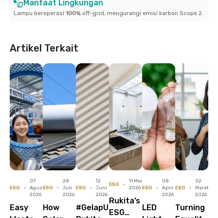
Manfaat Lingkungan
Lampu beroperasi
100%
off-grid, mengurangi emisi karbon Scope 2.
Artikel Terkait
07
28
12
11 Mei
08
02
ESG
•
ESG
•
Agustus
ESG
•
Juli
ESG
•
Juni
2026
ESG
•
April
ESG
•
Maret
2026
2026
2026
2026
2026
Rukita’s
Easy
How
#GelapUntukBumi:
LED
Turning
ESG