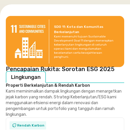
SDG 11: Kota dan Komunitas
Berkelanjutan
Kami memenuhi tujuan Sustainable
Development Goal 11 dengan menerapkan
keberlanjutan lingkungan di seluruh
operasi kami dan mengutamakan
keselamatan serta kesejahteraan
penghuni.
Pencapaian Rukita: Sorotan ESG 2025
Lingkungan
Properti Berkelanjutan & Rendah Karbon
Kami meminimalkan dampak lingkungan dengan menargetkan
jejak karbon yang rendah. Strategi Keberlanjutan/ESG kami
menggunakan efisiensi energi dalam renovasi dan
pengembangan untuk portofolio yang tangguh dan ramah
lingkungan.
Rendah Karbon