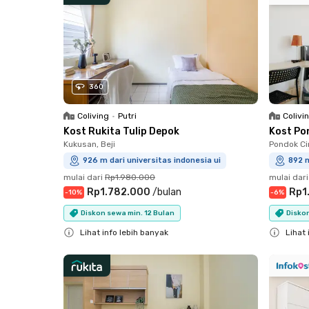
360
Coliving
•
Putri
Colivi
Kost Rukita Tulip Depok
Kost Po
Kukusan, Beji
Pondok Cin
926 m dari universitas indonesia ui
892 m
mulai dari
Rp1.980.000
mulai dari
Rp1.782.000
/
bulan
Rp1
-
10
%
-
6
%
Diskon sewa min. 12 Bulan
Diskon
Lihat info lebih banyak
Lihat 
Close
Close