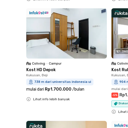
Close
Close
360
Coliving
•
Campur
Colivi
Kost HD Depok
Kost Ru
Kukusan, Beji
Kukusan, B
738 m dari universitas indonesia ui
904 m
mulai dari
Rp1.700.000
/
bulan
mulai dari
Rp1
-
5
%
Lihat info lebih banyak
Disko
Close
Lihat 
Close