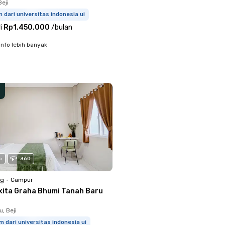
eji
 dari universitas indonesia ui
i
Rp1.450.000
/
bulan
info lebih banyak
o
360
ng
•
Campur
kita Graha Bhumi Tanah Baru
, Beji
m dari universitas indonesia ui