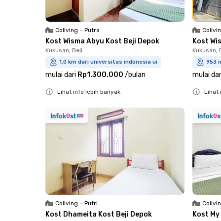
Coliving
•
Putra
Colivi
Kost Wisma Abyu Kost Beji Depok
Kost Wi
Kukusan, Beji
Kukusan, B
1.0 km dari universitas indonesia ui
953 m
mulai dari
Rp1.300.000
/
bulan
mulai dar
Lihat info lebih banyak
Lihat 
Close
Close
Coliving
•
Putri
Colivi
Kost Dhameita Kost Beji Depok
Kost My