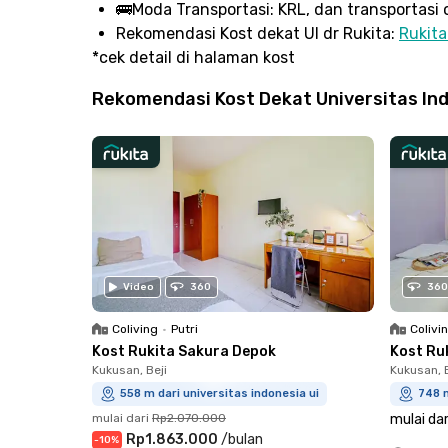
🚌
Moda Transportasi:
KRL, dan transportasi o
Rekomendasi Kost dekat UI dr Rukita:
Rukita
*cek detail di halaman kost
Rekomendasi Kost Dekat Universitas Ind
Video
360
360
Coliving
•
Putri
Colivi
Kost Rukita Sakura Depok
Kost Ru
Kukusan, Beji
Kukusan, B
558 m dari universitas indonesia ui
748 m
mulai dari
Rp2.070.000
mulai dar
Rp1.863.000
/
bulan
-
10
%