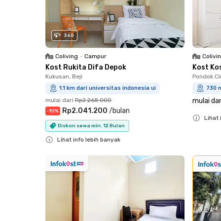
360
Coliving
•
Campur
Colivi
Kost Rukita Difa Depok
Kost Ko
Kukusan, Beji
Pondok Cin
1.1 km dari universitas indonesia ui
730 m
mulai dari
Rp2.268.000
mulai dar
Rp2.041.200
/
bulan
-
10
%
Lihat 
Diskon sewa min. 12 Bulan
Close
Lihat info lebih banyak
Close