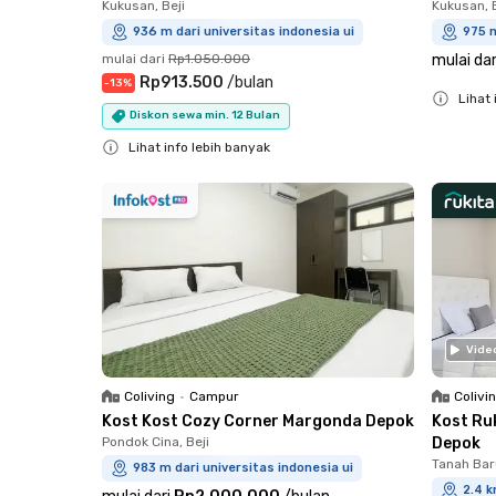
Kukusan, Beji
Kukusan, B
936 m dari universitas indonesia ui
975 m
mulai dari
Rp1.050.000
mulai dar
Rp913.500
/
bulan
-
13
%
Lihat 
Diskon sewa min. 12 Bulan
Close
Lihat info lebih banyak
Close
Vide
Coliving
•
Campur
Colivi
Kost Kost Cozy Corner Margonda Depok
Kost Ru
Pondok Cina, Beji
Depok
Tanah Baru
983 m dari universitas indonesia ui
2.4 k