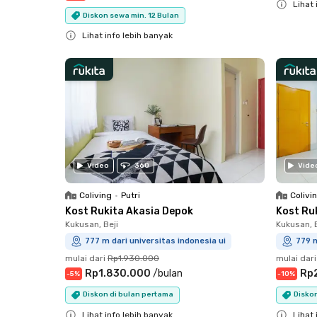
Lihat 
Diskon sewa min. 12 Bulan
Close
Lihat info lebih banyak
Close
Video
360
Vide
Coliving
•
Putri
Colivi
Kost Rukita Akasia Depok
Kost Ru
Kukusan, Beji
Kukusan, B
777 m dari universitas indonesia ui
779 m
mulai dari
Rp1.930.000
mulai dari
Rp1.830.000
/
bulan
Rp
-
5
%
-
10
%
Diskon di bulan pertama
Diskon
Lihat info lebih banyak
Lihat 