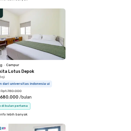
ng
•
Campur
kita Lotus Depok
eji
 dari universitas indonesia ui
Rp1.780.000
.680.000
/
bulan
n di bulan pertama
info lebih banyak