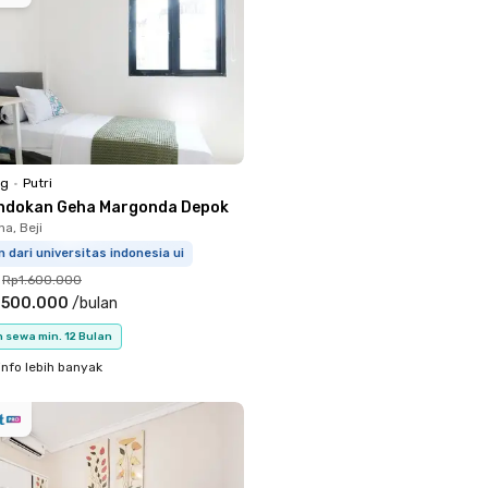
ng
•
Putri
ndokan Geha Margonda Depok
a, Beji
 dari universitas indonesia ui
Rp1.600.000
.500.000
/
bulan
 sewa min. 12 Bulan
info lebih banyak