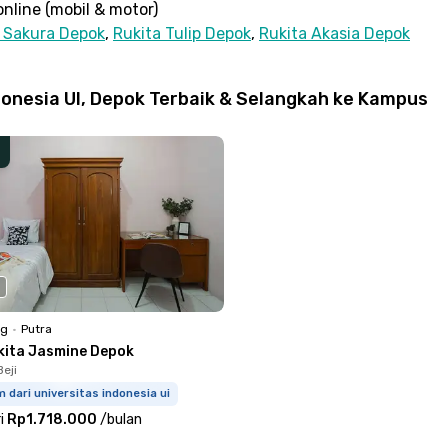
nline (mobil & motor)
 Sakura Depok
,
Rukita Tulip Depok
,
Rukita Akasia Depok
onesia UI, Depok Terbaik & Selangkah ke Kampus
ng
•
Putra
kita Jasmine Depok
eji
 dari universitas indonesia ui
i
Rp1.718.000
/
bulan