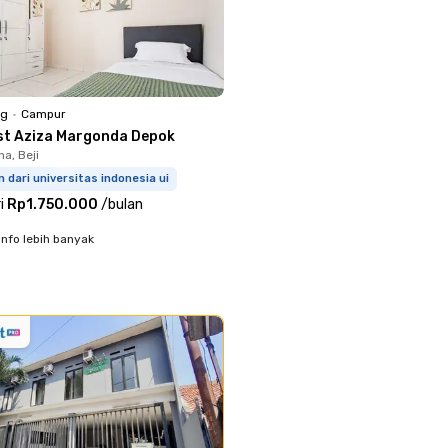
ng
•
Campur
st Aziza Margonda Depok
a, Beji
 dari universitas indonesia ui
i
Rp1.750.000
/
bulan
info lebih banyak