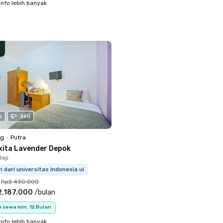
info lebih banyak
o
360
ng
•
Putra
kita Lavender Depok
eji
 dari universitas indonesia ui
Rp2.430.000
2.187.000
/
bulan
 sewa min. 12 Bulan
info lebih banyak