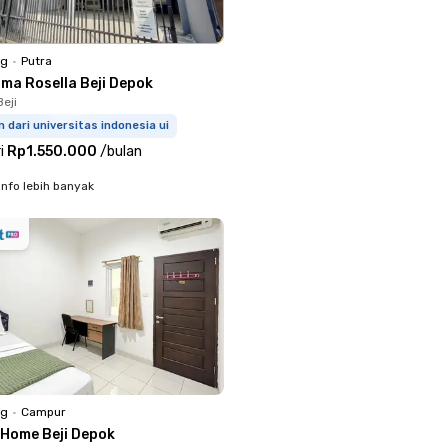
ng
•
Putra
sma Rosella Beji Depok
eji
 dari universitas indonesia ui
i
Rp1.550.000
/
bulan
info lebih banyak
ng
•
Campur
 Home Beji Depok