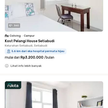
360
Coliving
•
Campur
Kost Pelangi House Setiabudi
Kelurahan Setiabudi, Setiabudi
5.6 km dari eka hospital permata hijau
mulai dari
Rp3.200.000
/
bulan
Lihat info lebih banyak
Close