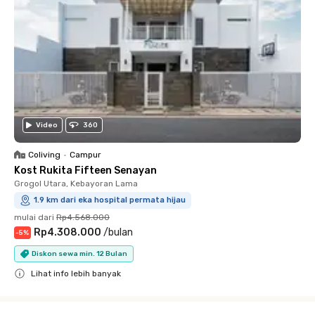
Video
360
Coliving
•
Campur
Kost Rukita Fifteen Senayan
Grogol Utara, Kebayoran Lama
1.9 km dari eka hospital permata hijau
mulai dari
Rp4.568.000
Rp4.308.000
/
bulan
-
5
%
Diskon sewa min. 12 Bulan
Lihat info lebih banyak
Close