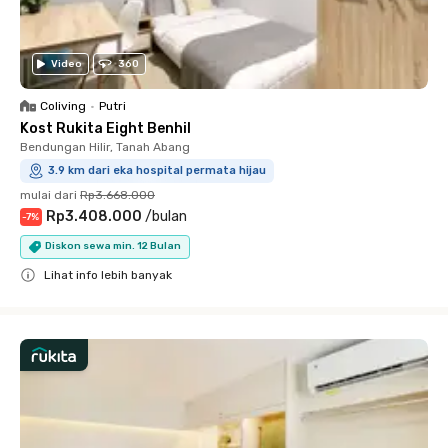
Video
360
Coliving
•
Putri
Kost Rukita Eight Benhil
Bendungan Hilir, Tanah Abang
3.9 km dari eka hospital permata hijau
mulai dari
Rp3.668.000
Rp3.408.000
/
bulan
-
7
%
Diskon sewa min. 12 Bulan
Lihat info lebih banyak
Close