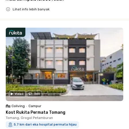
Lihat info lebih banyak
Close
Video
360
Coliving
•
Campur
Kost Rukita Permata Tomang
Tomang, Grogol Petamburan
5.7 km dari eka hospital permata hijau