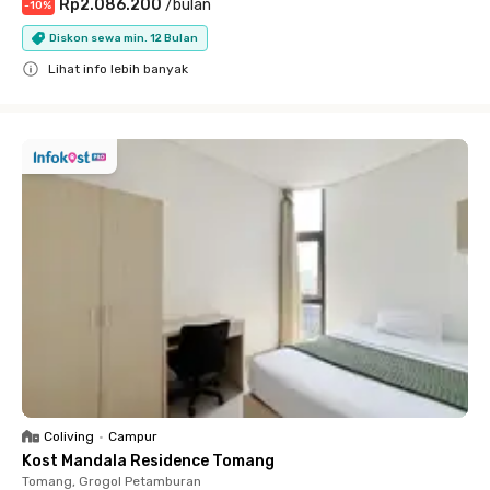
Rp2.086.200
/
bulan
-
10
%
Diskon sewa min. 12 Bulan
Lihat info lebih banyak
Close
Coliving
•
Campur
Kost Mandala Residence Tomang
Tomang, Grogol Petamburan