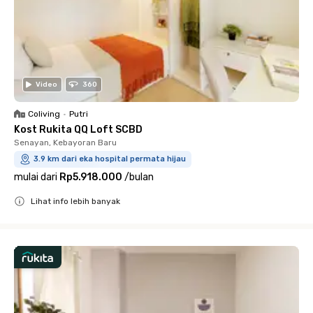
Video
360
Coliving
•
Putri
Kost Rukita QQ Loft SCBD
Senayan, Kebayoran Baru
3.9 km dari eka hospital permata hijau
mulai dari
Rp5.918.000
/
bulan
Lihat info lebih banyak
Close