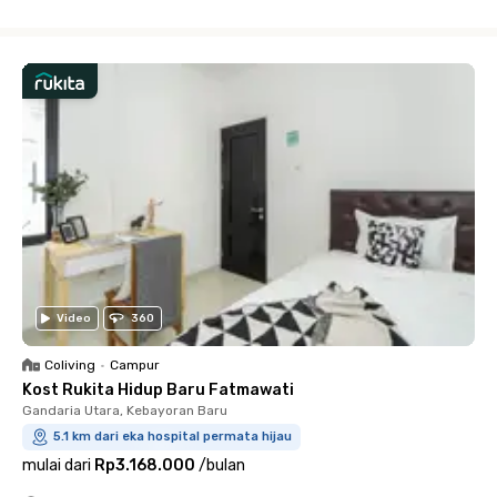
Close
Video
360
Coliving
•
Campur
Kost Rukita Hidup Baru Fatmawati
Gandaria Utara, Kebayoran Baru
5.1 km dari eka hospital permata hijau
mulai dari
Rp3.168.000
/
bulan