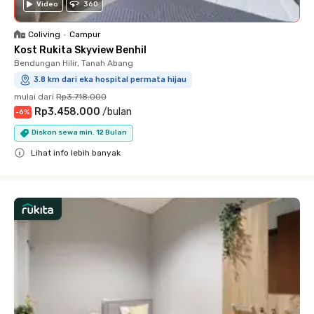
Video
360
Coliving
•
Campur
Kost Rukita Skyview Benhil
Bendungan Hilir, Tanah Abang
3.8 km dari eka hospital permata hijau
mulai dari
Rp3.718.000
Rp3.458.000
/
bulan
-
6
%
Diskon sewa min. 12 Bulan
Lihat info lebih banyak
Close