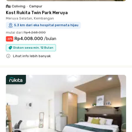
Coliving
•
Campur
Kost Rukita Twin Park Meruya
Meruya Selatan, Kembangan
5.3 km dari eka hospital permata hijau
mulai dari
Rp4.268.000
Rp4.008.000
/
bulan
-
6
%
Diskon sewa min. 12 Bulan
Lihat info lebih banyak
Close