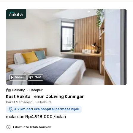
Video
360
Coliving
•
Campur
Kost Rukita Tenun CoLiving Kuningan
Karet Semanggi, Setiabudi
4.9 km dari eka hospital permata hijau
mulai dari
Rp4.918.000
/
bulan
Lihat info lebih banyak