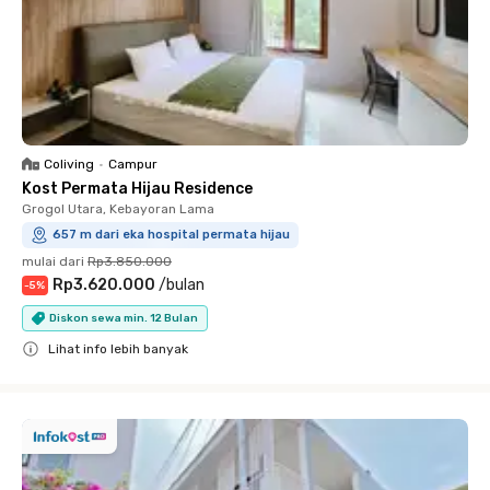
Coliving
•
Campur
Kost Permata Hijau Residence
Grogol Utara, Kebayoran Lama
657 m dari eka hospital permata hijau
mulai dari
Rp3.850.000
Rp3.620.000
/
bulan
-
5
%
Diskon sewa min. 12 Bulan
Lihat info lebih banyak
Close