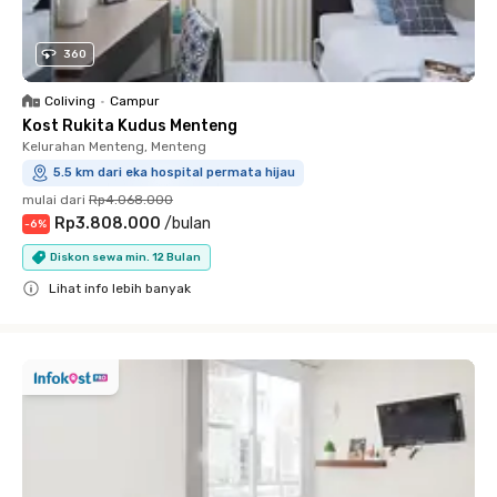
360
Coliving
•
Campur
Kost Rukita Kudus Menteng
Kelurahan Menteng, Menteng
5.5 km dari eka hospital permata hijau
mulai dari
Rp4.068.000
Rp3.808.000
/
bulan
-
6
%
Diskon sewa min. 12 Bulan
Lihat info lebih banyak
Close