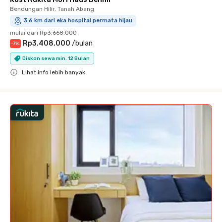
Bendungan Hilir, Tanah Abang
3.6 km dari eka hospital permata hijau
mulai dari
Rp3.668.000
Rp3.408.000
/
bulan
-
7
%
Diskon sewa min. 12 Bulan
Lihat info lebih banyak
Close