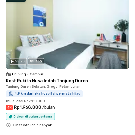
Video
360
Coliving
•
Campur
Kost Rukita Nusa Indah Tanjung Duren
Tanjung Duren Selatan, Grogol Petamburan
4.9 km dari eka hospital permata hijau
mulai dari
Rp2.118.000
Rp1.968.000
/
bulan
-
7
%
Diskon di bulan pertama
Lihat info lebih banyak
Close