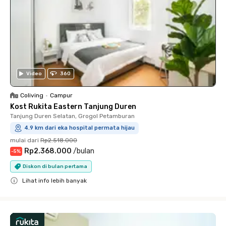
Video
360
Coliving
•
Campur
Kost Rukita Eastern Tanjung Duren
Tanjung Duren Selatan, Grogol Petamburan
4.9 km dari eka hospital permata hijau
mulai dari
Rp2.518.000
Rp2.368.000
/
bulan
-
5
%
Diskon di bulan pertama
Lihat info lebih banyak
Close