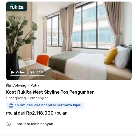
Video
360
Coliving
•
Putri
Kost Rukita West Skyline Pos Pengumben
Srengseng, Kembangan
1.9 km dari eka hospital permata hijau
mulai dari
Rp2.118.000
/
bulan
Lihat info lebih banyak
Close