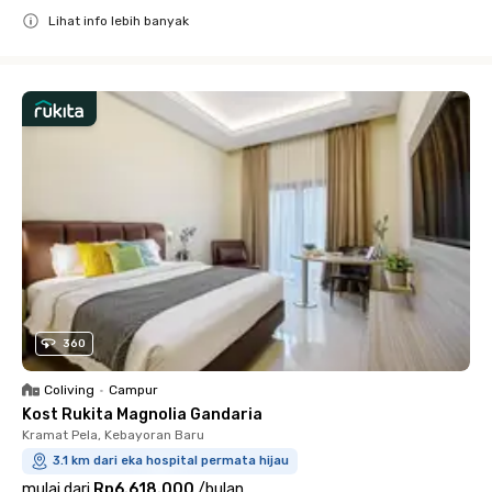
Lihat info lebih banyak
Close
360
Coliving
•
Campur
Kost Rukita Magnolia Gandaria
Kramat Pela, Kebayoran Baru
3.1 km dari eka hospital permata hijau
mulai dari
Rp6.618.000
/
bulan