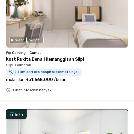
Video
360
Coliving
•
Campur
Kost Rukita Denali Kemanggisan Slipi
Slipi, Palmerah
2.7 km dari eka hospital permata hijau
mulai dari
Rp1.668.000
/
bulan
Lihat info lebih banyak
Close