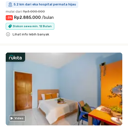
5.2 km dari eka hospital permata hijau
mulai dari
Rp3.000.000
Rp2.885.000
/
bulan
-
3
%
Diskon sewa min. 12 Bulan
Lihat info lebih banyak
Close
Video