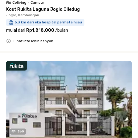
Coliving
•
Campur
Kost Rukita Laguna Joglo Ciledug
Joglo, Kembangan
5.3 km dari eka hospital permata hijau
mulai dari
Rp1.818.000
/
bulan
Lihat info lebih banyak
Close
360