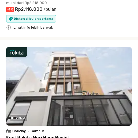
mulai dari
Rp2.218.000
Rp2.118.000
/
bulan
-
4
%
Diskon di bulan pertama
Lihat info lebih banyak
Close
Video
Coliving
•
Campur
Kost Rukita Mori Haus Benhil