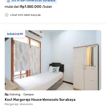
203 m dari Universitas Surabaya
mulai dari
Rp1.550.000
/
bulan
Lihat info lebih banyak
Close
Coliving
•
Campur
Kost Margorejo House Wonocolo Surabaya
Margorejo, Wonocolo