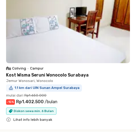
Coliving
•
Campur
Kost Wisma Seruni Wonocolo Surabaya
Jemur Wonosari, Wonocolo
1.1 km dari UIN Sunan Ampel Surabaya
mulai dari
Rp1.650.000
Rp1.402.500
/
bulan
-
15
%
Diskon sewa min. 6 Bulan
Lihat info lebih banyak
Close