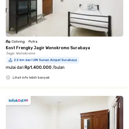
Coliving
•
Putra
Kost Frengky Jagir Wonokromo Surabaya
Jagir, Wonokromo
2.5 km dari UIN Sunan Ampel Surabaya
mulai dari
Rp1.400.000
/
bulan
Lihat info lebih banyak
Close