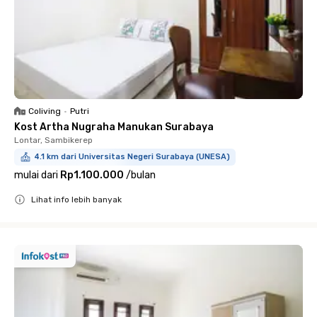
Coliving
•
Putri
Kost Artha Nugraha Manukan Surabaya
Lontar, Sambikerep
4.1 km dari Universitas Negeri Surabaya (UNESA)
mulai dari
Rp1.100.000
/
bulan
Lihat info lebih banyak
Close