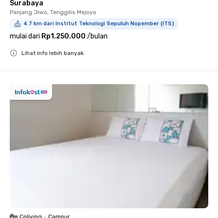
Surabaya
Panjang Jiwo, Tenggilis Mejoyo
4.7 km dari Institut Teknologi Sepuluh Nopember (ITS)
mulai dari
Rp1.250.000
/
bulan
Lihat info lebih banyak
Close
Coliving
•
Campur