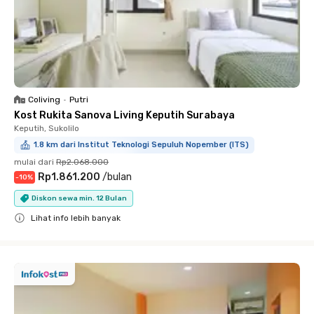
Coliving
•
Putri
Kost Rukita Sanova Living Keputih Surabaya
Keputih, Sukolilo
1.8 km dari Institut Teknologi Sepuluh Nopember (ITS)
mulai dari
Rp2.068.000
Rp1.861.200
/
bulan
-
10
%
Diskon sewa min. 12 Bulan
Lihat info lebih banyak
Close