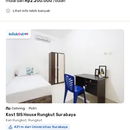
mulai dari
Rp2.200.000
/
bulan
Lihat info lebih banyak
Close
Coliving
•
Putri
Kost SIS House Rungkut Surabaya
Kali Rungkut, Rungkut
421 m dari Universitas Surabaya