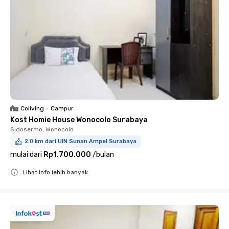
Coliving
•
Campur
Kost Homie House Wonocolo Surabaya
Sidosermo, Wonocolo
2.0 km dari UIN Sunan Ampel Surabaya
mulai dari
Rp1.700.000
/
bulan
Lihat info lebih banyak
Close