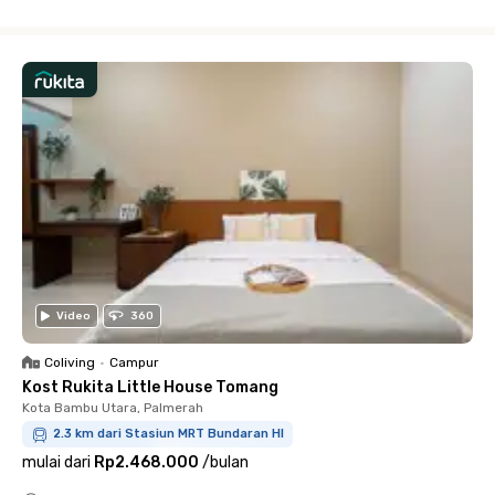
Close
Video
360
Coliving
•
Campur
Kost Rukita Little House Tomang
Kota Bambu Utara, Palmerah
2.3 km dari Stasiun MRT Bundaran HI
mulai dari
Rp2.468.000
/
bulan