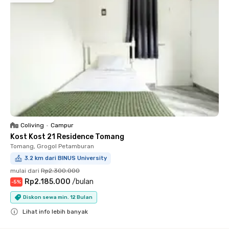
Coliving
•
Campur
Kost Kost 21 Residence Tomang
Tomang, Grogol Petamburan
3.2 km dari BINUS University
mulai dari
Rp2.300.000
Rp2.185.000
/
bulan
-
5
%
Diskon sewa min. 12 Bulan
Lihat info lebih banyak
Close