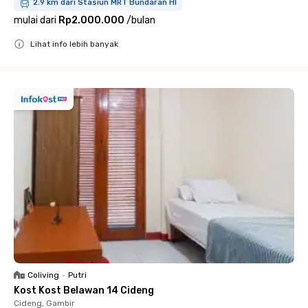
2.9 km dari Stasiun MRT Bundaran HI
mulai dari
Rp2.000.000
/
bulan
Lihat info lebih banyak
Close
Coliving
•
Putri
Kost Kost Belawan 14 Cideng
Cideng, Gambir