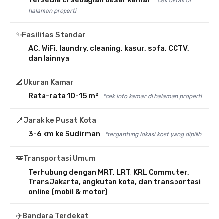
Tersedia di sebagian besar kamar
*cek detail di
halaman properti
✨
Fasilitas Standar
AC, WiFi, laundry, cleaning, kasur, sofa, CCTV,
dan lainnya
📐
Ukuran Kamar
Rata-rata 10-15 m²
*cek info kamar di halaman properti
📍
Jarak ke Pusat Kota
3-6 km ke Sudirman
*tergantung lokasi kost yang dipilih
🚌
Transportasi Umum
Terhubung dengan MRT, LRT, KRL Commuter,
TransJakarta, angkutan kota, dan transportasi
online (mobil & motor)
✈️
Bandara Terdekat