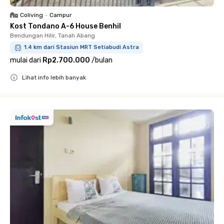
Coliving
•
Campur
Kost Tondano A-6 House Benhil
Bendungan Hilir, Tanah Abang
1.4 km dari Stasiun MRT Setiabudi Astra
mulai dari
Rp2.700.000
/
bulan
Lihat info lebih banyak
Close