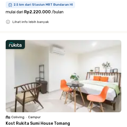
2.5 km dari Stasiun MRT Bundaran HI
mulai dari
Rp2.220.000
/
bulan
Lihat info lebih banyak
Close
Coliving
•
Campur
Kost Rukita Sumi House Tomang