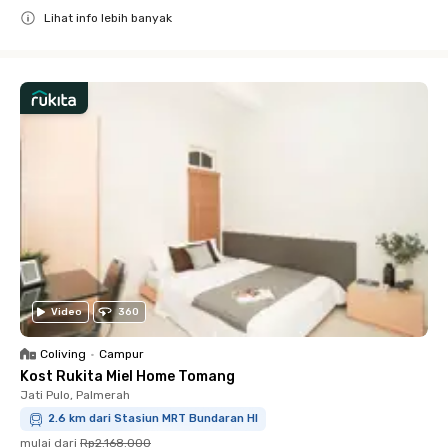
Lihat info lebih banyak
Close
Video
360
Coliving
•
Campur
Kost Rukita Miel Home Tomang
Jati Pulo, Palmerah
2.6 km dari Stasiun MRT Bundaran HI
mulai dari
Rp2.168.000