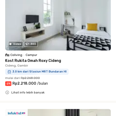
Video
360
Coliving
•
Campur
Kost Rukita Omah Roxy Cideng
Cideng, Gambir
3.0 km dari Stasiun MRT Bundaran HI
mulai dari
Rp2.268.000
Rp2.218.000
/
bulan
-
2
%
Lihat info lebih banyak
Close