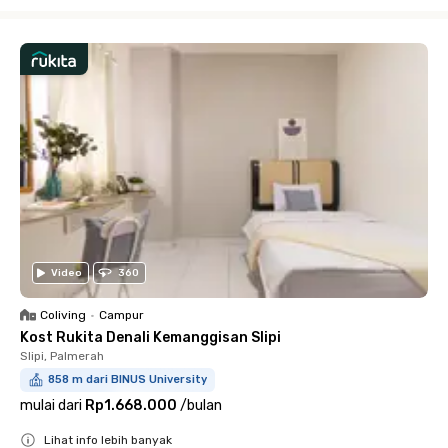
Close
Video
360
Coliving
•
Campur
Kost Rukita Denali Kemanggisan Slipi
Slipi, Palmerah
858 m dari BINUS University
mulai dari
Rp1.668.000
/
bulan
Lihat info lebih banyak