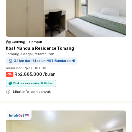
Coliving
•
Campur
Kost Mandala Residence Tomang
Tomang, Grogol Petamburan
3.1 km dari Stasiun MRT Bundaran HI
mulai dari
Rp3.000.000
Rp2.885.000
/
bulan
-
3
%
Diskon sewa min. 12 Bulan
Lihat info lebih banyak
Close