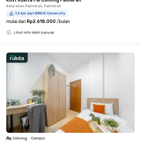
Kost Rukita Pal Coliving Palmerah
Kelurahan Palmerah, Palmerah
1.5 km dari BINUS University
mulai dari
Rp2.618.000
/
bulan
Lihat info lebih banyak
Close
Coliving
•
Campur