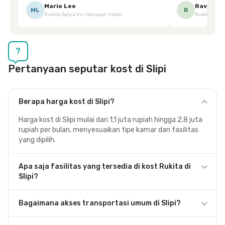
Ketika saya meminta keset karena sempat
mgkn saran dari air aja & kebersihan lebih di
Mario Lee
Ravena
ML
R
Rukita Satya Inn Harapan Indah
Rukita Dimi
terpeleset, permintaan tersebut langsung
tingkatka
dipenuhi dengan cepat. Terima kasih Mbak
Siska.
?
Pertanyaan seputar kost di Slipi
Berapa harga kost di Slipi?
Harga kost di Slipi mulai dari 1,1 juta rupiah hingga 2,8 juta
rupiah per bulan, menyesuaikan tipe kamar dan fasilitas
yang dipilih.
Apa saja fasilitas yang tersedia di kost Rukita di
Slipi?
Bagaimana akses transportasi umum di Slipi?