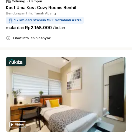
Coliving
•
Campur
Kost Uma Kost Cozy Rooms Benhil
Bendungan Hilir, Tanah Abang
1.7 km dari Stasiun MRT Setiabudi Astra
mulai dari
Rp2.168.000
/
bulan
Lihat info lebih banyak
Close
Video