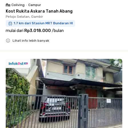
Coliving
•
Campur
Kost Rukita Askara Tanah Abang
Petojo Selatan, Gambir
1.7 km dari Stasiun MRT Bundaran HI
mulai dari
Rp3.018.000
/
bulan
Lihat info lebih banyak
Close