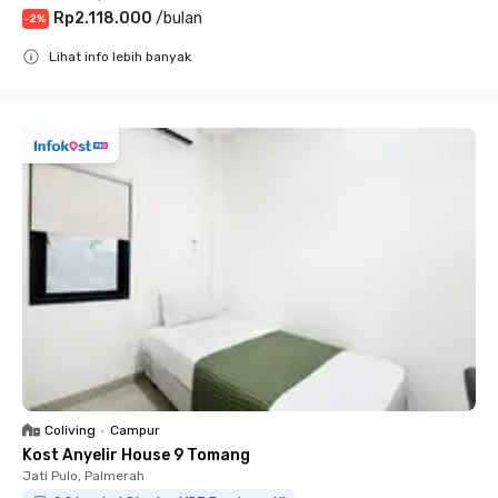
Rp2.118.000
/
bulan
-
2
%
Lihat info lebih banyak
Close
Coliving
•
Campur
Kost Anyelir House 9 Tomang
Jati Pulo, Palmerah