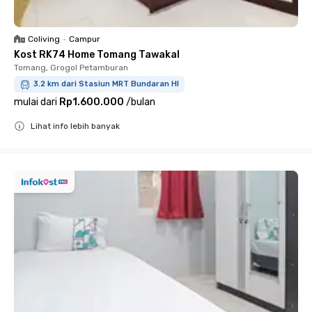
Coliving
•
Campur
Kost RK74 Home Tomang Tawakal
Tomang, Grogol Petamburan
3.2 km dari Stasiun MRT Bundaran HI
mulai dari
Rp1.600.000
/
bulan
Lihat info lebih banyak
Close