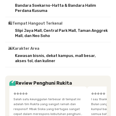
Bandara Soekarno-Hatta & Bandara Halim
Perdana Kusuma
🛍️
Tempat Hangout Terkenal
Slipi Jaya Mall, Central Park Mall, Taman Anggrek
Mall, dan Neo Soho
🌆
Karakter Area
Kawasan bisnis, dekat kampus, mall besar,
akses tol, dan kuliner
Review Penghuni Rukita
⭐⭐⭐⭐⭐
⭐⭐⭐⭐⭐
Salah satu keunggulan terbesar di tempat ini
I say thankyou s
adalah tim Rukita yang sangat ramah dan
Bulan yang super happy! banyak tem
responsif. Mbak Siska yang bertugas sangat
kumpul bareng mak
cepat dalam merespons kebutuhan penghuni.
semua bahagia ad