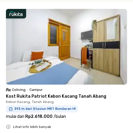
Coliving
•
Campur
Kost Rukita Patriot Kebon Kacang Tanah Abang
Kebon Kacang, Tanah Abang
393 m dari Stasiun MRT Bundaran HI
mulai dari
Rp2.618.000
/
bulan
Lihat info lebih banyak