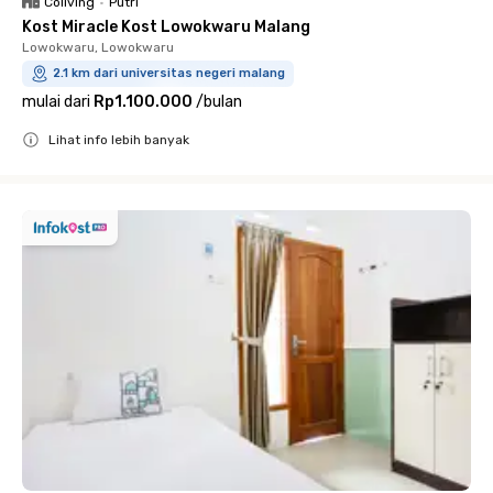
Coliving
•
Putri
Kost Miracle Kost Lowokwaru Malang
Lowokwaru, Lowokwaru
2.1 km dari universitas negeri malang
mulai dari
Rp1.100.000
/
bulan
Lihat info lebih banyak
Close