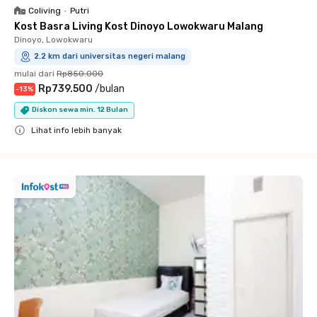
Coliving
•
Putri
Kost Basra Living Kost Dinoyo Lowokwaru Malang
Dinoyo, Lowokwaru
2.2 km dari universitas negeri malang
mulai dari
Rp850.000
Rp739.500
/
bulan
-
13
%
Diskon sewa min. 12 Bulan
Lihat info lebih banyak
Close