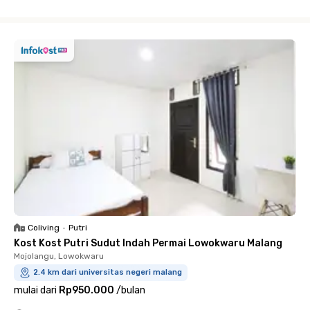
Close
Coliving
•
Putri
Kost Kost Putri Sudut Indah Permai Lowokwaru Malang
Mojolangu, Lowokwaru
2.4 km dari universitas negeri malang
mulai dari
Rp950.000
/
bulan