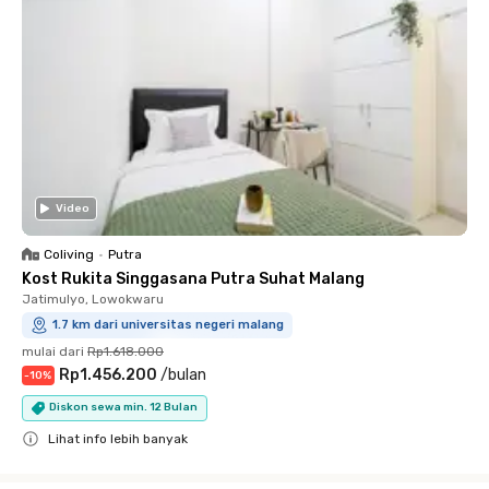
Video
Coliving
•
Putra
Kost Rukita Singgasana Putra Suhat Malang
Jatimulyo, Lowokwaru
1.7 km dari universitas negeri malang
mulai dari
Rp1.618.000
Rp1.456.200
/
bulan
-
10
%
Diskon sewa min. 12 Bulan
Lihat info lebih banyak
Close