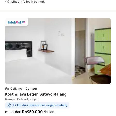
Lihat info lebih banyak
Close
Coliving
•
Campur
Kost Wijaya Letjen Sutoyo Malang
Rampal Celaket, Klojen
1.7 km dari universitas negeri malang
mulai dari
Rp950.000
/
bulan