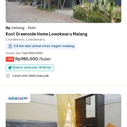
Coliving
•
Putri
Kost Greenside Home Lowokwaru Malang
Lowokwaru, Lowokwaru
3.8 km dari universitas negeri malang
mulai dari
Rp1.100.000
Rp985.000
/
bulan
-
10
%
Diskon sewa min. 12 Bulan
Lihat info lebih banyak
Close