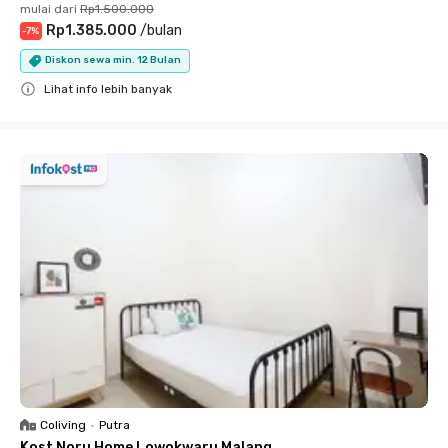
mulai dari
Rp1.500.000
Rp1.385.000
/
bulan
-
7
%
Diskon sewa min. 12 Bulan
Lihat info lebih banyak
Close
Coliving
•
Putra
Kost Noru Home Lowokwaru Malang