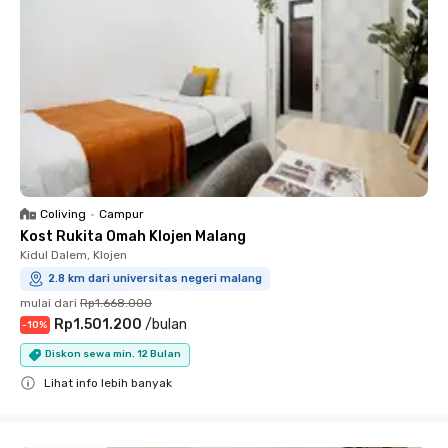
Coliving
•
Campur
Kost Rukita Omah Klojen Malang
Kidul Dalem, Klojen
2.8 km dari universitas negeri malang
mulai dari
Rp1.668.000
Rp1.501.200
/
bulan
-
10
%
Diskon sewa min. 12 Bulan
Lihat info lebih banyak
Close