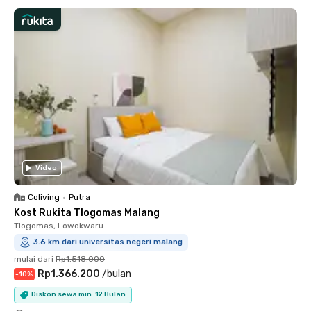
Video
Coliving
•
Putra
Kost Rukita Tlogomas Malang
Tlogomas, Lowokwaru
3.6 km dari universitas negeri malang
mulai dari
Rp1.518.000
Rp1.366.200
/
bulan
-
10
%
Diskon sewa min. 12 Bulan