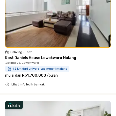
Coliving
•
Putri
Kost Daniels House Lowokwaru Malang
Jatimulyo, Lowokwaru
1.2 km dari universitas negeri malang
mulai dari
Rp1.700.000
/
bulan
Lihat info lebih banyak
Close