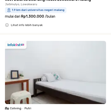
Jatimulyo, Lowokwaru
1.9 km dari universitas negeri malang
mulai dari
Rp1.300.000
/
bulan
Lihat info lebih banyak
Close
Coliving
•
Putri