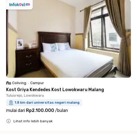
Coliving
•
Campur
Kost Griya Kendedes Kost Lowokwaru Malang
Tulusrejo, Lowokwaru
1.8 km dari universitas negeri malang
mulai dari
Rp2.100.000
/
bulan
Lihat info lebih banyak
Close