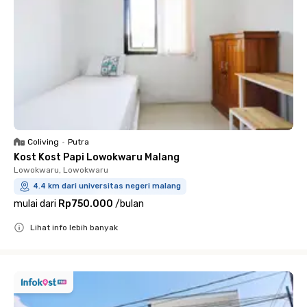
Coliving
•
Putra
Kost Kost Papi Lowokwaru Malang
Lowokwaru, Lowokwaru
4.4 km dari universitas negeri malang
mulai dari
Rp750.000
/
bulan
Lihat info lebih banyak
Close