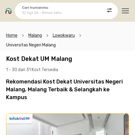
Cari hunianmu
10 Agt 26 - Belum tahu
Ope
Home
Malang
Lowokwaru
Universitas Negeri Malang
Kost Dekat UM Malang
1 - 30 dari 31 Kost
Tersedia
Rekomendasi Kost Dekat Universitas Negeri
Malang, Malang Terbaik & Selangkah ke
Kampus