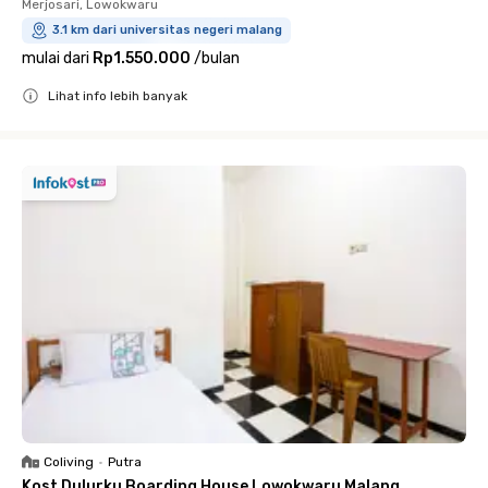
Merjosari, Lowokwaru
3.1 km dari universitas negeri malang
mulai dari
Rp1.550.000
/
bulan
Lihat info lebih banyak
Close
Coliving
•
Putra
Kost Dulurku Boarding House Lowokwaru Malang