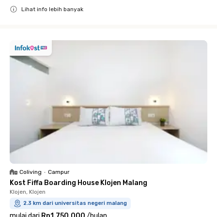
Lihat info lebih banyak
Close
Coliving
•
Campur
Kost Fiffa Boarding House Klojen Malang
Klojen, Klojen
2.3 km dari universitas negeri malang
mulai dari
Rp1.750.000
/
bulan