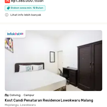
Rp1.385.000
/
bulan
-
7
%
Diskon sewa min. 12 Bulan
Lihat info lebih banyak
Close
Coliving
•
Campur
Kost Candi Penataran Residence Lowokwaru Malang
Mojolangu, Lowokwaru