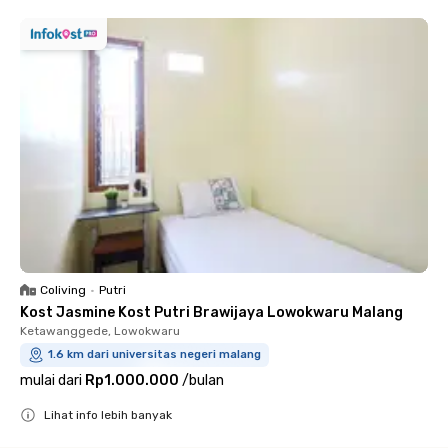
Coliving
•
Putri
Kost Jasmine Kost Putri Brawijaya Lowokwaru Malang
Ketawanggede, Lowokwaru
1.6 km dari universitas negeri malang
mulai dari
Rp1.000.000
/
bulan
Lihat info lebih banyak
Close