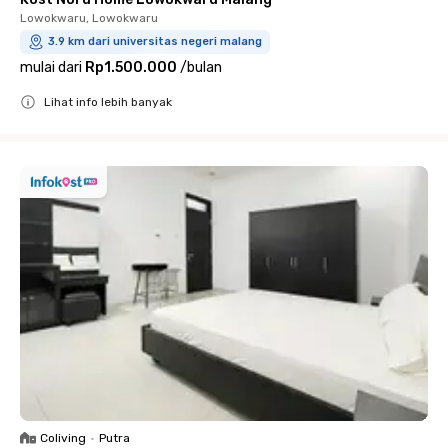
Lowokwaru, Lowokwaru
3.9 km dari universitas negeri malang
mulai dari
Rp1.500.000
/
bulan
Lihat info lebih banyak
Close
Coliving
•
Putra