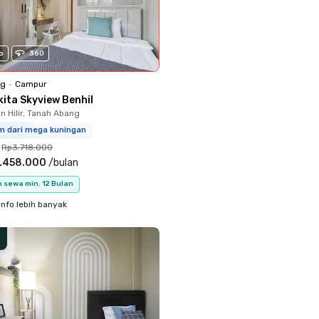
o
360
ng
•
Campur
kita Skyview Benhil
 Hilir, Tanah Abang
km dari mega kuningan
Rp3.718.000
.458.000
/
bulan
 sewa min. 12 Bulan
info lebih banyak