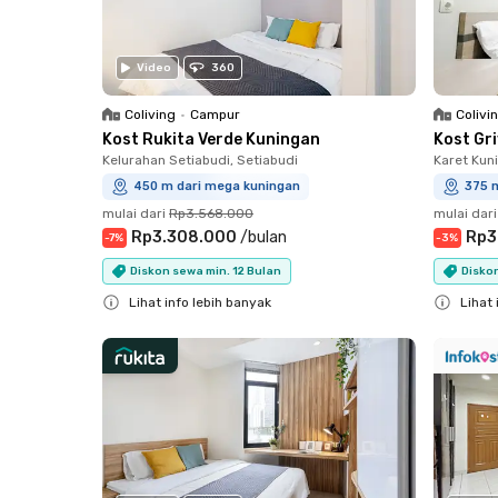
Video
360
Coliving
•
Campur
Colivi
Kost Rukita Verde Kuningan
Kost Gr
Kelurahan Setiabudi, Setiabudi
Karet Kun
450 m dari mega kuningan
375 
mulai dari
Rp3.568.000
mulai dari
Rp3.308.000
/
bulan
Rp3
-
7
%
-
3
%
Diskon sewa min. 12 Bulan
Diskon
Lihat info lebih banyak
Lihat 
Close
Close