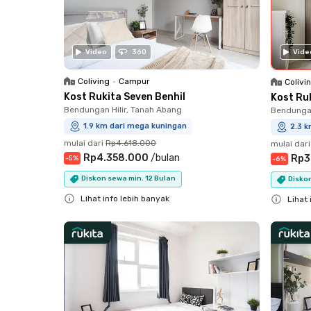
Vide
Video
360
Coliving
•
Campur
Colivi
Kost Rukita Seven Benhil
Kost Ru
Bendungan Hilir, Tanah Abang
Bendungan
1.9 km dari mega kuningan
2.3 
mulai dari
Rp4.618.000
mulai dari
Rp4.358.000
/
bulan
Rp3
-
5
%
-
6
%
Diskon sewa min. 12 Bulan
Diskon
Lihat info lebih banyak
Lihat 
Close
Close