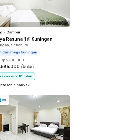
ng
•
Campur
iya Rasuna 1 @ Kuningan
ingan, Setiabudi
m dari mega kuningan
Rp3.700.000
.585.000
/
bulan
 sewa min. 12 Bulan
info lebih banyak