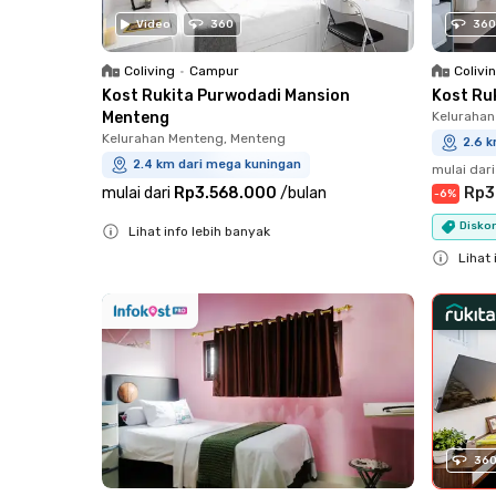
Video
360
360
Coliving
•
Campur
Colivi
Kost Rukita Purwodadi Mansion
Kost Ru
Menteng
Kelurahan
Kelurahan Menteng, Menteng
2.6 
2.4 km dari mega kuningan
mulai dari
mulai dari
Rp3.568.000
/
bulan
Rp3
-
6
%
Diskon
Lihat info lebih banyak
Close
Lihat 
Close
36