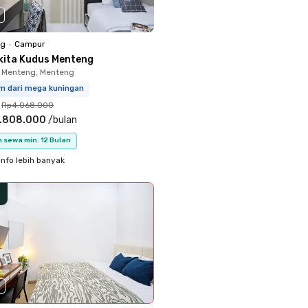
ng
•
Campur
kita Kudus Menteng
 Menteng, Menteng
km dari mega kuningan
Rp4.068.000
.808.000
/
bulan
 sewa min. 12 Bulan
info lebih banyak
0