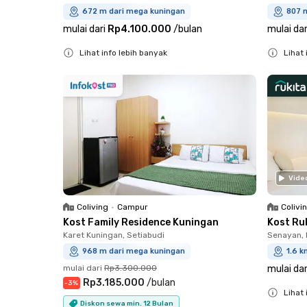
672 m dari mega kuningan
807 
mulai dari
Rp4.100.000
/
bulan
mulai dar
Lihat info lebih banyak
Lihat 
Close
Close
Vide
Coliving
•
Campur
Colivi
Kost Family Residence Kuningan
Kost Ru
Karet Kuningan, Setiabudi
Senayan, 
968 m dari mega kuningan
1.6 k
mulai dari
Rp3.300.000
mulai dar
Rp3.185.000
/
bulan
-
3
%
Lihat 
Diskon sewa min. 12 Bulan