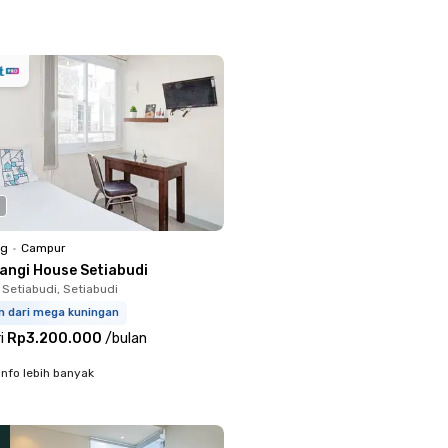
ng
•
Campur
langi House Setiabudi
 Setiabudi, Setiabudi
m dari mega kuningan
i
Rp3.200.000
/
bulan
info lebih banyak