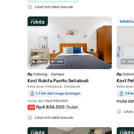
Close
Lihat info lebih banyak
Close
Video
360
360
Coliving
•
Campur
Colivi
Kost Rukita Pacific Setiabudi
Kost Pe
Kelurahan Setiabudi, Setiabudi
Kelurahan
1.7 km dari mega kuningan
1.8 k
mulai dari
Rp4.986.000
mulai dar
Rp4.836.000
/
bulan
-
3
%
Lihat 
Lihat info lebih banyak
Close
Close