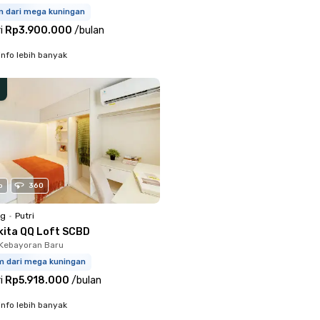
m dari mega kuningan
i
Rp3.900.000
/
bulan
info lebih banyak
o
360
ng
•
Putri
kita QQ Loft SCBD
Kebayoran Baru
m dari mega kuningan
i
Rp5.918.000
/
bulan
info lebih banyak