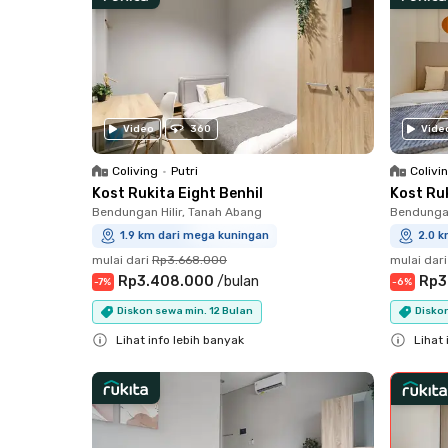
Video
360
Vide
Coliving
•
Putri
Colivi
Kost Rukita Eight Benhil
Kost Ru
Bendungan Hilir, Tanah Abang
Bendungan
1.9 km dari mega kuningan
2.0 
mulai dari
Rp3.668.000
mulai dari
Rp3.408.000
/
bulan
Rp3
-
7
%
-
6
%
Diskon sewa min. 12 Bulan
Diskon
Lihat info lebih banyak
Lihat 
Close
Close