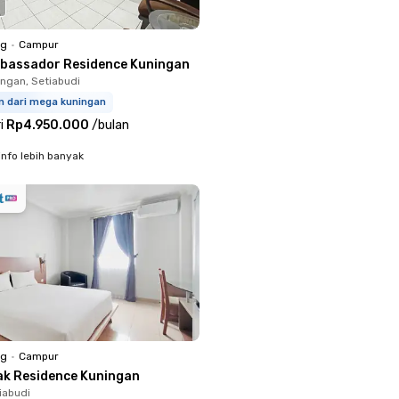
ng
•
Campur
bassador Residence Kuningan
ingan, Setiabudi
m dari mega kuningan
i
Rp4.950.000
/
bulan
info lebih banyak
ng
•
Campur
ak Residence Kuningan
iabudi