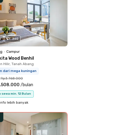
o
360
ng
•
Campur
kita Wood Benhil
 Hilir, Tanah Abang
km dari mega kuningan
Rp3.768.000
.508.000
/
bulan
 sewa min. 12 Bulan
info lebih banyak