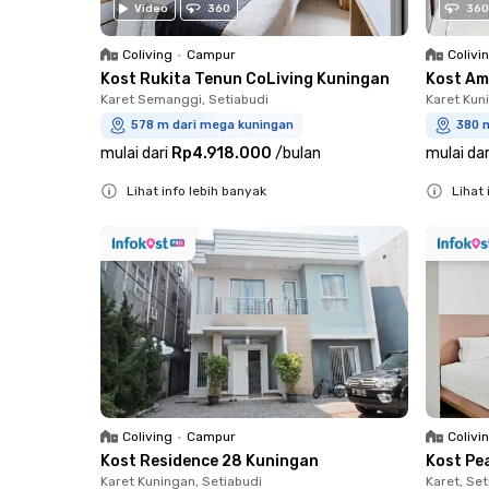
Video
360
360
Coliving
•
Campur
Colivi
Kost Rukita Tenun CoLiving Kuningan
Kost Am
Karet Semanggi, Setiabudi
Karet Kun
578 m dari mega kuningan
380 
mulai dari
Rp4.918.000
/
bulan
mulai dar
Lihat info lebih banyak
Lihat 
Close
Close
Coliving
•
Campur
Colivi
Kost Residence 28 Kuningan
Kost Pe
Karet Kuningan, Setiabudi
Karet, Set