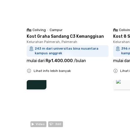
Coliving
•
Campur
Colivi
Kost Graha Sandang C3 Kemanggisan
Kost 8 
Kelurahan Palmerah, Palmerah
Kelurahan
243 m dari universitas bina nusantara
396 m
kampus anggrek
kamp
mulai dari
Rp1.400.000
/
bulan
mulai dar
Lihat info lebih banyak
Lihat 
Close
Close
Video
360