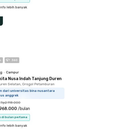
info lebih banyak
o
360
ng
•
Campur
kita Nusa Indah Tanjung Duren
uren Selatan, Grogol Petamburan
m dari universitas bina nusantara
us anggrek
Rp2.118.000
.968.000
/
bulan
n di bulan pertama
info lebih banyak