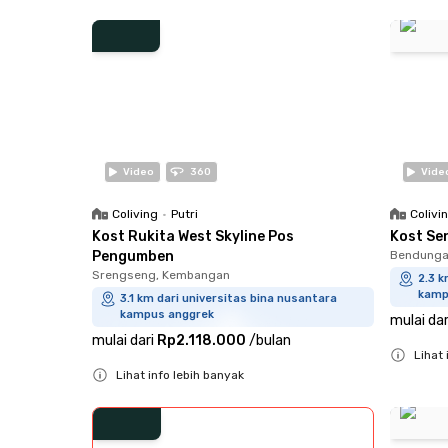
Close
Close
Video
360
Vide
Coliving
•
Putri
Colivi
Kost Rukita West Skyline Pos
Kost Se
Pengumben
Bendungan
Srengseng, Kembangan
2.3 k
kamp
3.1 km dari universitas bina nusantara
kampus anggrek
mulai dar
mulai dari
Rp2.118.000
/
bulan
Lihat 
Lihat info lebih banyak
Close
Close