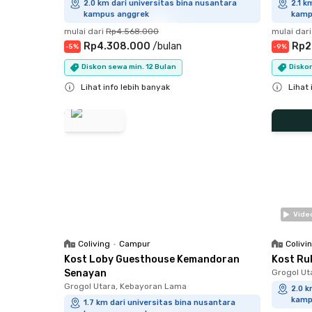
2.0 km dari universitas bina nusantara
2.1 k
kampus anggrek
kamp
mulai dari
Rp4.568.000
mulai dari
Rp4.308.000
/
bulan
Rp2
-
5
%
-
9
%
Diskon sewa min. 12 Bulan
Diskon
Lihat info lebih banyak
Lihat 
Close
Close
Vide
Coliving
•
Campur
Colivi
Kost Loby Guesthouse Kemandoran
Kost Ru
Senayan
Grogol Ut
Grogol Utara, Kebayoran Lama
2.0 k
kamp
1.7 km dari universitas bina nusantara