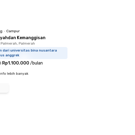
ng
•
Campur
Syahdan Kemanggisan
 Palmerah, Palmerah
 dari universitas bina nusantara
us anggrek
i
Rp1.100.000
/
bulan
info lebih banyak