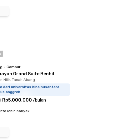
o
ng
•
Campur
nayan Grand Suite Benhil
 Hilir, Tanah Abang
m dari universitas bina nusantara
us anggrek
i
Rp5.000.000
/
bulan
info lebih banyak