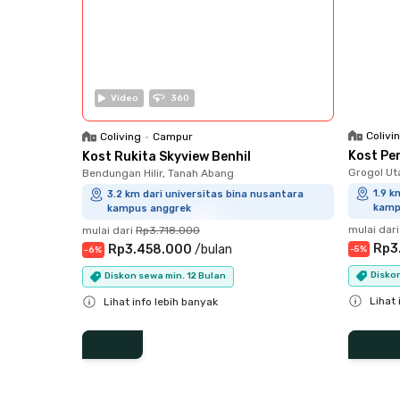
Video
360
Colivi
Coliving
•
Campur
Kost Pe
Kost Rukita Skyview Benhil
Grogol Ut
Bendungan Hilir, Tanah Abang
1.9 k
3.2 km dari universitas bina nusantara
kamp
kampus anggrek
mulai dari
mulai dari
Rp3.718.000
Rp3
Rp3.458.000
/
bulan
-
5
%
-
6
%
Diskon
Diskon sewa min. 12 Bulan
Lihat 
Lihat info lebih banyak
Close
Close