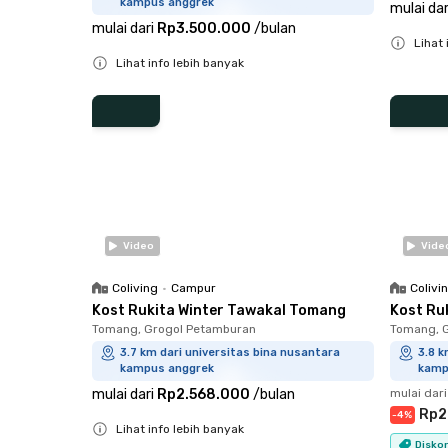
kampus anggrek
mulai dar
mulai dari
Rp3.500.000
/
bulan
Lihat 
Lihat info lebih banyak
Close
Close
Video
Vide
Coliving
•
Campur
Colivi
Kost Rukita Winter Tawakal Tomang
Kost Ru
Tomang, Grogol Petamburan
Tomang, 
3.7 km dari universitas bina nusantara
3.8 k
kampus anggrek
kamp
mulai dari
Rp2.568.000
/
bulan
mulai dari
Rp2
-
4
%
Lihat info lebih banyak
Disko