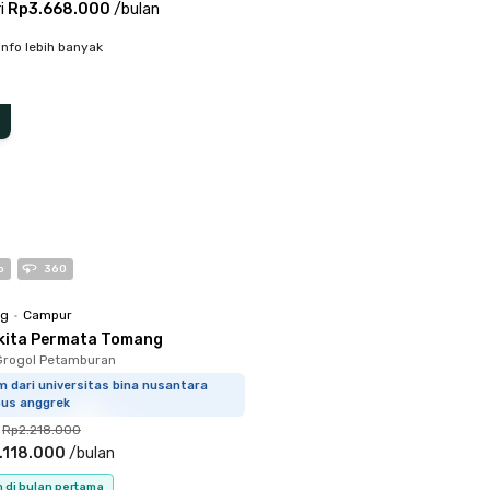
i
Rp3.668.000
/
bulan
info lebih banyak
o
360
ng
•
Campur
kita Permata Tomang
Grogol Petamburan
m dari universitas bina nusantara
us anggrek
Rp2.218.000
.118.000
/
bulan
n di bulan pertama