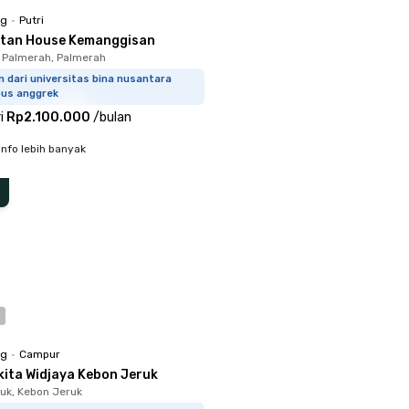
ng
•
Putri
ltan House Kemanggisan
 Palmerah, Palmerah
 dari universitas bina nusantara
us anggrek
i
Rp2.100.000
/
bulan
info lebih banyak
ng
•
Campur
kita Widjaya Kebon Jeruk
uk, Kebon Jeruk