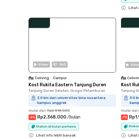
Close
Lihat 
Close
Video
360
Vide
Colivi
Coliving
•
Campur
Kost Ru
Kost Rukita Eastern Tanjung Duren
Tanjung D
Tanjung Duren Selatan, Grogol Petamburan
3.0 k
3.0 km dari universitas bina nusantara
kamp
kampus anggrek
mulai dari
mulai dari
Rp2.518.000
Rp1
Rp2.368.000
/
bulan
-
7
%
-
5
%
Disko
Diskon di bulan pertama
Lihat 
Lihat info lebih banyak