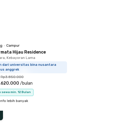
ng
•
Campur
rmata Hijau Residence
ara, Kebayoran Lama
m dari universitas bina nusantara
us anggrek
Rp3.850.000
.620.000
/
bulan
 sewa min. 12 Bulan
info lebih banyak