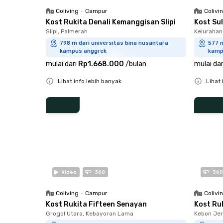
Coliving
•
Campur
Colivi
Kost Rukita Denali Kemanggisan Slipi
Kost Su
Slipi, Palmerah
Kelurahan
798 m dari universitas bina nusantara
577 m
kampus anggrek
kamp
mulai dari
Rp1.668.000
/
bulan
mulai dar
Lihat info lebih banyak
Lihat 
Close
Close
Video
360
360
Coliving
•
Campur
Colivi
Kost Rukita Fifteen Senayan
Kost Ru
Grogol Utara, Kebayoran Lama
Kebon Jer