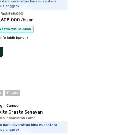
m dari universitas bina nusantara
us anggrek
Rp2.868.000
.608.000
/
bulan
 sewa min. 12 Bulan
info lebih banyak
o
360
ng
•
Campur
kita Grasta Senayan
ara, Kebayoran Lama
m dari universitas bina nusantara
us anggrek