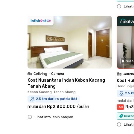
Close
Lihat 
Close
Vide
Coliving
•
Campur
Colivi
Kost Nusantara Indah Kebon Kacang
Kost Ru
Tanah Abang
Bendungan
Kebon Kacang, Tanah Abang
2.5 k
2.5 km dari rs patria ikkt
mulai dari
mulai dari
Rp2.800.000
/
bulan
Rp3
-
6
%
Diskon
Lihat info lebih banyak
Close
Lihat 
Close