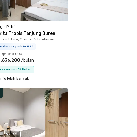
ng
•
Putri
kita Tropis Tanjung Duren
uren Utara, Grogol Petamburan
m dari rs patria ikkt
Rp1.818.000
1.636.200
/
bulan
 sewa min. 12 Bulan
info lebih banyak
o
360