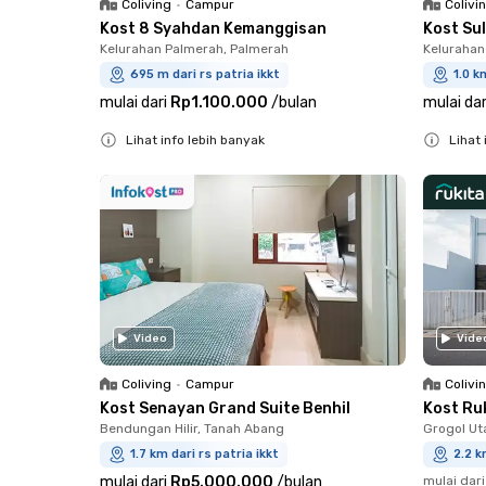
Coliving
•
Campur
Colivi
Kost 8 Syahdan Kemanggisan
Kost Su
Kelurahan Palmerah, Palmerah
Kelurahan
695 m dari rs patria ikkt
1.0 k
mulai dari
Rp1.100.000
/
bulan
mulai dar
Lihat info lebih banyak
Lihat 
Close
Close
Video
Vide
Coliving
•
Campur
Colivi
Kost Senayan Grand Suite Benhil
Kost Ru
Bendungan Hilir, Tanah Abang
Grogol Ut
1.7 km dari rs patria ikkt
2.2 k
mulai dari
Rp5.000.000
/
bulan
mulai dari