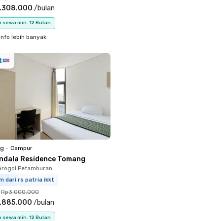
.308.000
/
bulan
 sewa min. 12 Bulan
info lebih banyak
ng
•
Campur
ndala Residence Tomang
Grogol Petamburan
m dari rs patria ikkt
Rp3.000.000
.885.000
/
bulan
 sewa min. 12 Bulan