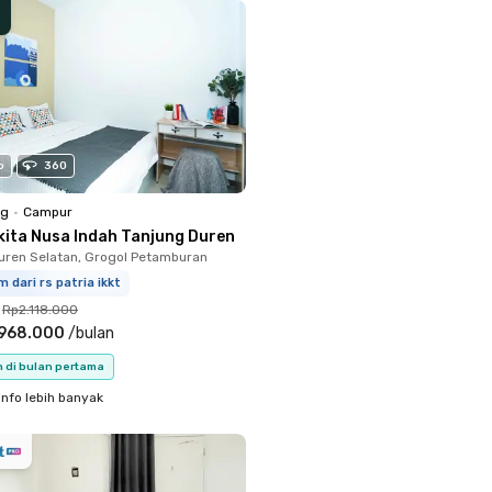
o
360
ng
•
Campur
kita Nusa Indah Tanjung Duren
uren Selatan, Grogol Petamburan
m dari rs patria ikkt
Rp2.118.000
.968.000
/
bulan
n di bulan pertama
info lebih banyak