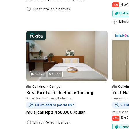
Rp4
-
5
%
Lihat info lebih banyak
Diskon
Close
Lihat 
Close
Video
360
Coliving
•
Campur
Colivi
Kost Rukita Little House Tomang
Kost Ma
Kota Bambu Utara, Palmerah
Tomang, 
1.8 km dari rs patria ikkt
2.4 k
mulai dari
Rp2.468.000
/
bulan
mulai dari
Rp2
-
3
%
Lihat info lebih banyak
Diskon