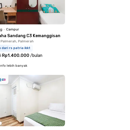
ng
•
Campur
aha Sandang C3 Kemanggisan
 Palmerah, Palmerah
 dari rs patria ikkt
i
Rp1.400.000
/
bulan
info lebih banyak