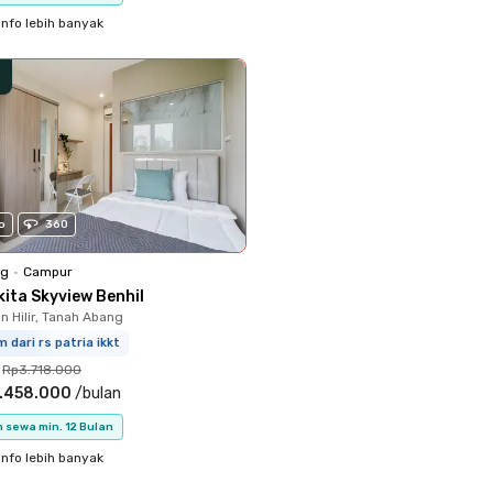
info lebih banyak
o
360
ng
•
Campur
kita Skyview Benhil
 Hilir, Tanah Abang
m dari rs patria ikkt
Rp3.718.000
.458.000
/
bulan
 sewa min. 12 Bulan
info lebih banyak