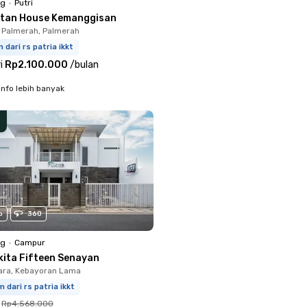
ng
•
Putri
ltan House Kemanggisan
 Palmerah, Palmerah
m dari rs patria ikkt
i
Rp2.100.000
/
bulan
info lebih banyak
o
360
ng
•
Campur
kita Fifteen Senayan
ara, Kebayoran Lama
m dari rs patria ikkt
Rp4.568.000