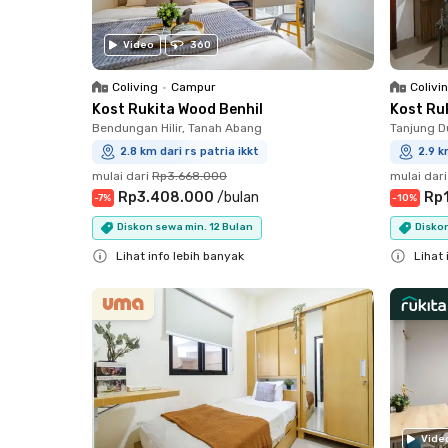
Video
360
Coliving
•
Campur
Colivi
Kost Rukita Wood Benhil
Kost Ru
Bendungan Hilir, Tanah Abang
Tanjung D
2.8 km dari rs patria ikkt
2.9 k
mulai dari
Rp3.668.000
mulai dari
Rp3.408.000
/
bulan
Rp
-
7
%
-
10
%
Diskon sewa min. 12 Bulan
Diskon
Lihat info lebih banyak
Lihat 
Close
Close
Vide