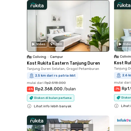
Video
360
Vide
Colivi
Coliving
•
Campur
Kost Ru
Kost Rukita Eastern Tanjung Duren
Tanjung D
Tanjung Duren Selatan, Grogol Petamburan
2.6 k
2.5 km dari rs patria ikkt
mulai dari
mulai dari
Rp2.518.000
Rp1
Rp2.368.000
/
bulan
-
7
%
-
5
%
Disko
Diskon di bulan pertama
Lihat 
Lihat info lebih banyak
Close
Close