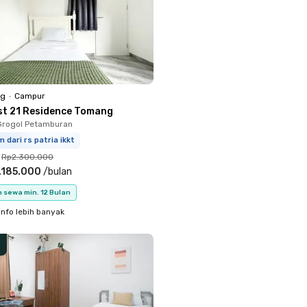
ng
•
Campur
st 21 Residence Tomang
Grogol Petamburan
m dari rs patria ikkt
Rp2.300.000
.185.000
/
bulan
 sewa min. 12 Bulan
info lebih banyak