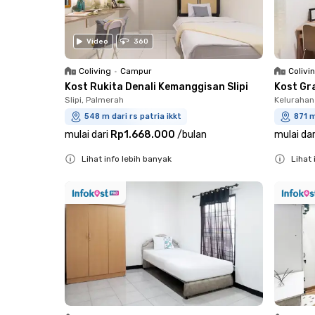
Video
360
Coliving
•
Campur
Colivi
Kost Rukita Denali Kemanggisan Slipi
Kost Gr
Slipi, Palmerah
Kelurahan
548 m dari rs patria ikkt
871 m
mulai dari
Rp1.668.000
/
bulan
mulai dar
Lihat info lebih banyak
Lihat 
Close
Close