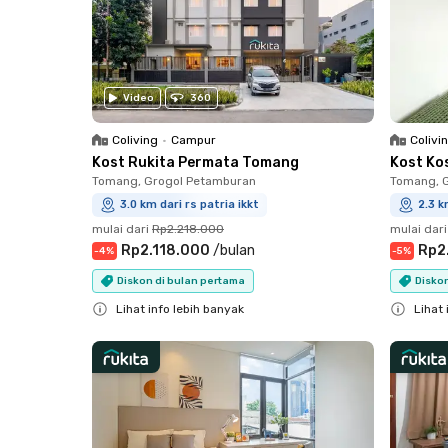
Video
360
Coliving
•
Campur
Colivi
Kost Rukita Permata Tomang
Kost Ko
Tomang, Grogol Petamburan
Tomang, 
3.0 km dari rs patria ikkt
2.3 k
mulai dari
Rp2.218.000
mulai dari
Rp2.118.000
/
bulan
Rp2
-
4
%
-
5
%
Diskon di bulan pertama
Diskon
Lihat info lebih banyak
Lihat 
Close
Close