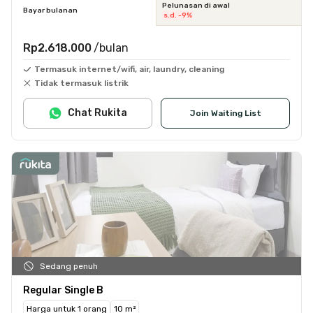
Pelunasan di awal
Bayar bulanan
s.d. -9%
Rp2.618.000
/bulan
Termasuk internet/wifi, air, laundry, cleaning
Tidak termasuk listrik
Chat Rukita
Join Waiting List
Sedang penuh
Regular Single B
Harga untuk 1 orang
10 m²