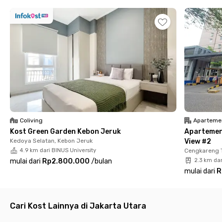
menit
📍PIK Avenue - 24 menit
📍Bandara Internasional Soekarno-Hatta - 30 menit
Fasilitas lengkap Rukita Velora Pluit Karang
✔️Kamar fully furnished
✔️AC dan WiFi
✔️Kamar mandi dalam dengan water heater
✔️Laundry
✔️Room cleaning
✔️Area komunal
✔️Area parkir
Coliving
Aparteme
Kost Green Garden Kebon Jeruk
Apartemen
Dengan lingkungan modern, akses strategis, serta fasilitas
Kedoya Selatan, Kebon Jeruk
View #2
lengkap, Rukita Velora Pluit Karang adalah pilihan tepat bagi
4.9 km dari BINUS University
Cengkareng 
kamu yang mencari hunian nyaman dan praktis di Jakarta
mulai dari
Rp2.800.000
/
bulan
2.3 km dar
Utara.
mulai dari
R
Cari Kost Lainnya di Jakarta Utara