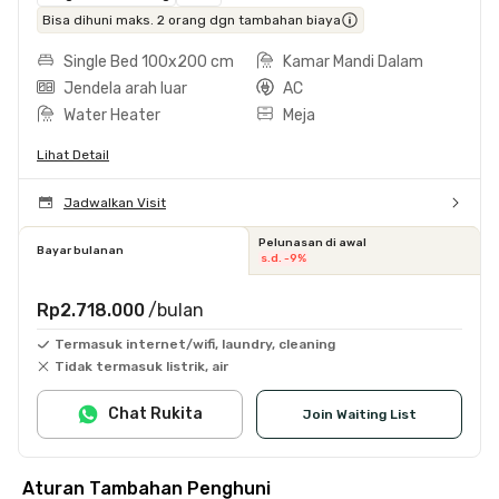
Bisa dihuni maks. 2 orang dgn tambahan biaya
Single Bed 100x200 cm
Kamar Mandi Dalam
Jendela arah luar
AC
Water Heater
Meja
Lihat Detail
Jadwalkan Visit
Pelunasan di awal
Bayar bulanan
s.d. -9%
Rp2.718.000
/bulan
Termasuk internet/wifi, laundry, cleaning
Tidak termasuk listrik, air
Chat Rukita
Join Waiting List
Aturan Tambahan Penghuni