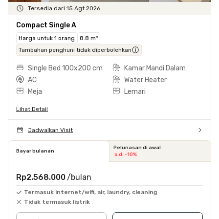
Tersedia dari 15 Agt 2026
Compact Single A
Harga untuk 1 orang
8.8 m²
Tambahan penghuni tidak diperbolehkan
Single Bed 100x200 cm
Kamar Mandi Dalam
AC
Water Heater
Meja
Lemari
Lihat Detail
Jadwalkan Visit
Pelunasan di awal
Bayar bulanan
s.d. -10%
Rp2.568.000
/bulan
Termasuk internet/wifi, air, laundry, cleaning
Tidak termasuk listrik