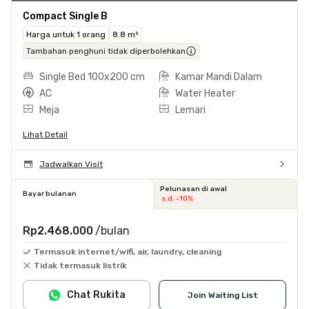
Compact Single B
Harga untuk 1 orang
8.8 m²
Tambahan penghuni tidak diperbolehkan
Single Bed 100x200 cm
Kamar Mandi Dalam
AC
Water Heater
Meja
Lemari
Lihat Detail
Jadwalkan Visit
Pelunasan di awal
Bayar bulanan
s.d. -10%
Rp2.468.000
/bulan
Termasuk internet/wifi, air, laundry, cleaning
Tidak termasuk listrik
Chat Rukita
Join Waiting List