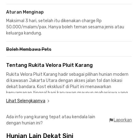
Aturan Menginap
Maksimal 3 hari, setelah itu dikenakan charge Rp
50.000/malam/pax. Hanya boleh teman sesama jenis atau
keluarga kandung.
Boleh Membawa Pets
Tentang Rukita Velora Pluit Karang
Rukita Velora Pluit Karang hadir sebagai pilihan hunian modern
di kawasan Jakarta Utara dengan akses jalan tol dan lokasi
dekat bandara. Kost eksklusif di Pluit ini menawarkan
kenyamanan tinggal bagi karyawan maupun mahasiswa yang
mengutamakan kepraktisan dan mobilitas.
Lihat Selengkapnya
Kost Pluit dengan akses mudah
Ada info yang kurang tepat atau kendala lain
📍Pluit Village - 5 menit
Laporkan
dengan hunian ini?
📍Emporium Pluit Mall & RS Pluit - 10 menit
📍UNIKA Atma Jaya Pluit & RS Atma Jaya - 12 menit
Hunian Lain Dekat Sini
📍Pusat bisnis dan perkantoran Pantai Indah Kapuk (PIK) - 20