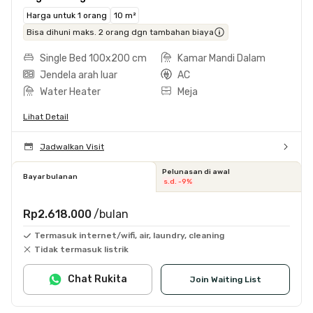
Harga untuk 1 orang
10 m²
Bisa dihuni maks. 2 orang dgn tambahan biaya
Single Bed 100x200 cm
Kamar Mandi Dalam
Jendela arah luar
AC
Water Heater
Meja
Lihat Detail
Jadwalkan Visit
Pelunasan di awal
Bayar bulanan
s.d. -9%
Rp2.618.000
/bulan
Termasuk internet/wifi, air, laundry, cleaning
Tidak termasuk listrik
Chat Rukita
Join Waiting List