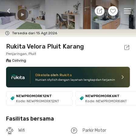
7 Agt 26 - Belum tahu
+
16
Ope
Foto
Fasilitas bersama
Lokasi
Kamar
Atura
Tersedia dari 15 Agt 2026
Rukita Velora Pluit Karang
Penjaringan, Pluit
Coliving
Dikelola oleh Rukita
Hunian stylish dengan layanan lengkap dan terjamin
NEWPROMORK12NT
NEWPROMORK6NT
Kode: NEWPROMORK12NT
Kode: NEWPROMORK6NT
Fasilitas bersama
Wifi
Parkir Motor