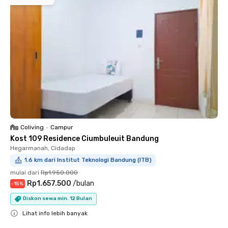
Coliving
•
Campur
Kost 109 Residence Ciumbuleuit Bandung
Hegarmanah, Cidadap
1.6 km dari Institut Teknologi Bandung (ITB)
mulai dari
Rp1.950.000
Rp1.657.500
/
bulan
-
15
%
Diskon sewa min. 12 Bulan
Lihat info lebih banyak
Close