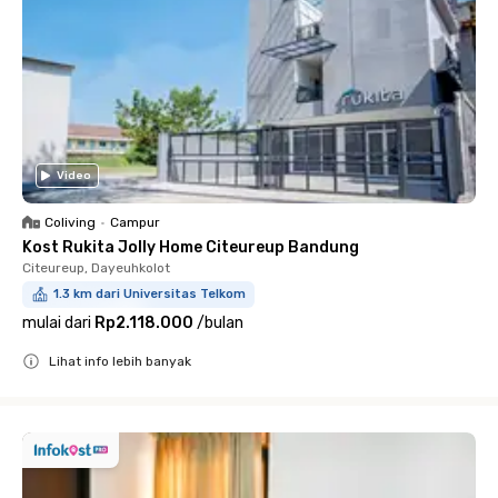
Video
Coliving
•
Campur
Kost Rukita Jolly Home Citeureup Bandung
Citeureup, Dayeuhkolot
1.3 km dari Universitas Telkom
mulai dari
Rp2.118.000
/
bulan
Lihat info lebih banyak
Close