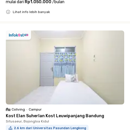
mulai dari
Rp1.050.000
/
bulan
Lihat info lebih banyak
Close
Coliving
•
Campur
Kost Elan Suherlan Kost Leuwipanjang Bandung
Situsaeur, Bojongloa Kidul
2.6 km dari Universitas Pasundan Lengkong