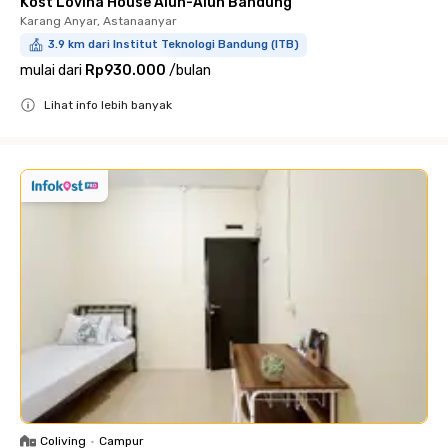
Kost Lovina House Alun-Alun Bandung
Karang Anyar, Astanaanyar
3.9 km dari Institut Teknologi Bandung (ITB)
mulai dari
Rp930.000
/
bulan
Lihat info lebih banyak
Close
Coliving
•
Campur