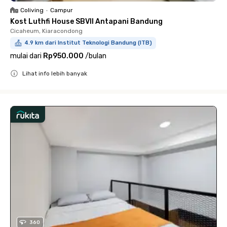
Coliving
•
Campur
Kost Luthfi House SBVII Antapani Bandung
Cicaheum, Kiaracondong
4.9 km dari Institut Teknologi Bandung (ITB)
mulai dari
Rp950.000
/
bulan
Lihat info lebih banyak
Close
360