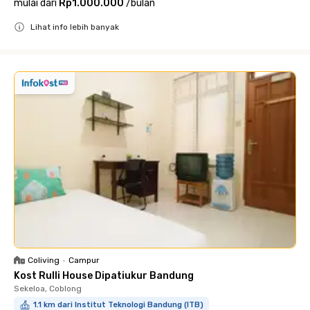
mulai dari
Rp1.000.000
/
bulan
Lihat info lebih banyak
Close
Coliving
•
Campur
Kost Rulli House Dipatiukur Bandung
Sekeloa, Coblong
1.1 km dari Institut Teknologi Bandung (ITB)