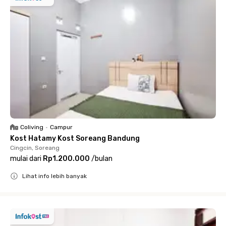
Coliving
•
Campur
Kost Hatamy Kost Soreang Bandung
Cingcin, Soreang
mulai dari
Rp1.200.000
/
bulan
Lihat info lebih banyak
Close