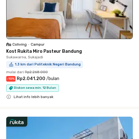
Coliving
•
Campur
Kost Rukita Miro Pasteur Bandung
Sukawarna, Sukajadi
1.3 km dari Politeknik Negeri Bandung
mulai dari
Rp2.268.000
Rp2.041.200
/
bulan
-
10
%
Diskon sewa min. 12 Bulan
Lihat info lebih banyak
Close