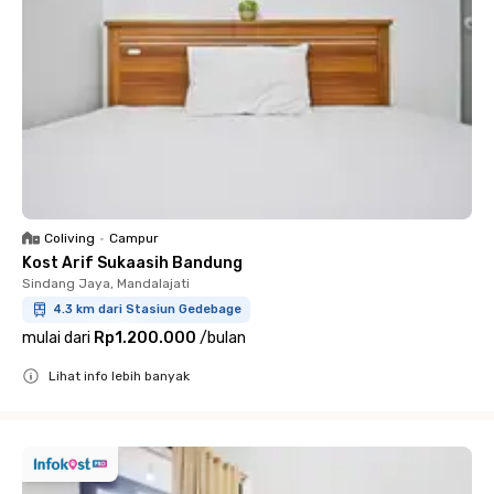
Coliving
•
Campur
Kost Arif Sukaasih Bandung
Sindang Jaya, Mandalajati
4.3 km dari Stasiun Gedebage
mulai dari
Rp1.200.000
/
bulan
Lihat info lebih banyak
Close