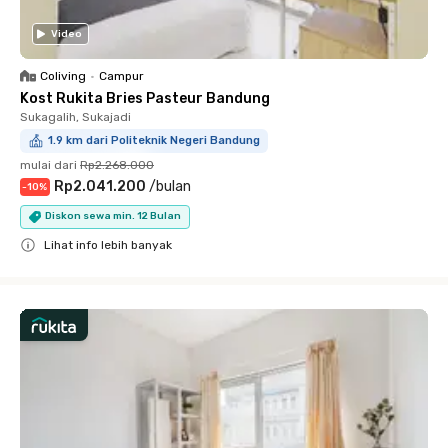
Video
Coliving
•
Campur
Kost Rukita Bries Pasteur Bandung
Sukagalih, Sukajadi
1.9 km dari Politeknik Negeri Bandung
mulai dari
Rp2.268.000
Rp2.041.200
/
bulan
-
10
%
Diskon sewa min. 12 Bulan
Lihat info lebih banyak
Close