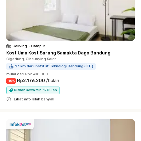
Coliving
•
Campur
Kost Uma Kost Sarang Samakta Dago Bandung
Cigadung, Cibeunying Kaler
2.1 km dari Institut Teknologi Bandung (ITB)
mulai dari
Rp2.418.000
Rp2.176.200
/
bulan
-
10
%
Diskon sewa min. 12 Bulan
Lihat info lebih banyak
Close