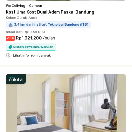
Coliving
•
Campur
Kost Uma Kost Bumi Adem Paskal Bandung
Kebon Jeruk, Andir
3.4 km dari Institut Teknologi Bandung (ITB)
mulai dari
Rp1.468.000
Rp1.321.200
/
bulan
-
10
%
Diskon sewa min. 12 Bulan
Lihat info lebih banyak
Close