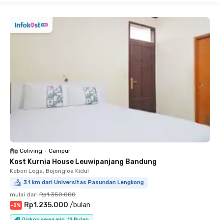
Coliving
•
Campur
Kost Kurnia House Leuwipanjang Bandung
Kebon Lega, Bojongloa Kidul
3.1 km dari Universitas Pasundan Lengkong
mulai dari
Rp1.350.000
Rp1.235.000
/
bulan
-
8
%
Diskon sewa min. 12 Bulan