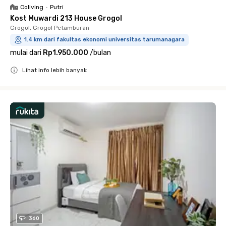
Coliving
•
Putri
Kost Muwardi 213 House Grogol
Grogol, Grogol Petamburan
1.4 km dari fakultas ekonomi universitas tarumanagara
mulai dari
Rp1.950.000
/
bulan
Lihat info lebih banyak
Close
360