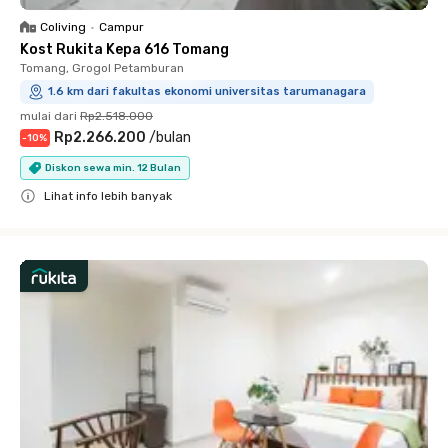
Coliving
•
Campur
Kost Rukita Kepa 616 Tomang
Tomang, Grogol Petamburan
1.6 km dari fakultas ekonomi universitas tarumanagara
mulai dari
Rp2.518.000
Rp2.266.200
/
bulan
-
10
%
Diskon sewa min. 12 Bulan
Lihat info lebih banyak
Close