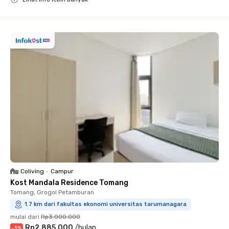
Close
Coliving
•
Campur
Kost Mandala Residence Tomang
Tomang, Grogol Petamburan
1.7 km dari fakultas ekonomi universitas tarumanagara
mulai dari
Rp3.000.000
Rp2.885.000
/
bulan
-
3
%