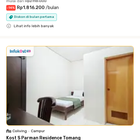
mulai dari
Rp2.118.000
Rp1.816.200
/
bulan
-
14
%
Diskon di bulan pertama
Lihat info lebih banyak
Close
Coliving
•
Campur
Kost S Parman Residence Tomang