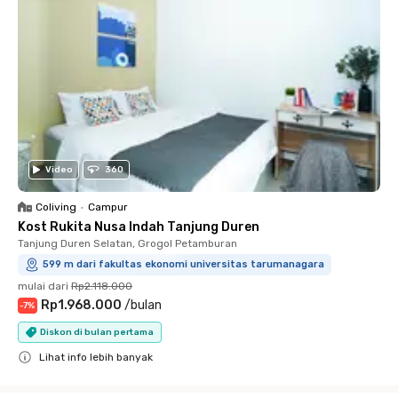
Video
360
Coliving
•
Campur
Kost Rukita Nusa Indah Tanjung Duren
Tanjung Duren Selatan, Grogol Petamburan
599 m dari fakultas ekonomi universitas tarumanagara
mulai dari
Rp2.118.000
Rp1.968.000
/
bulan
-
7
%
Diskon di bulan pertama
Lihat info lebih banyak
Close