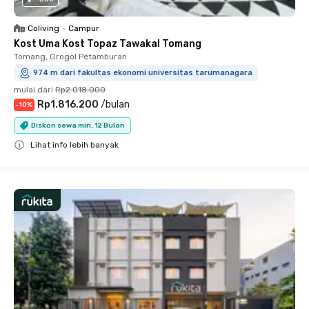
Coliving
•
Campur
Kost Uma Kost Topaz Tawakal Tomang
Tomang, Grogol Petamburan
974 m dari fakultas ekonomi universitas tarumanagara
mulai dari
Rp2.018.000
Rp1.816.200
/
bulan
-
10
%
Diskon sewa min. 12 Bulan
Lihat info lebih banyak
Close