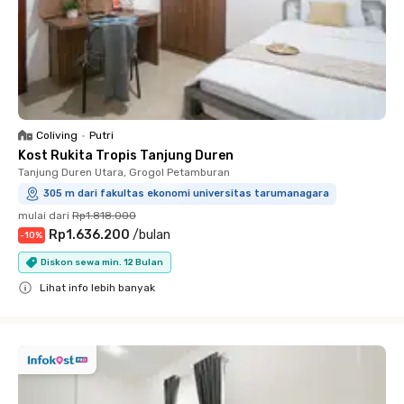
Coliving
•
Putri
Kost Rukita Tropis Tanjung Duren
Tanjung Duren Utara, Grogol Petamburan
305 m dari fakultas ekonomi universitas tarumanagara
mulai dari
Rp1.818.000
Rp1.636.200
/
bulan
-
10
%
Diskon sewa min. 12 Bulan
Lihat info lebih banyak
Close