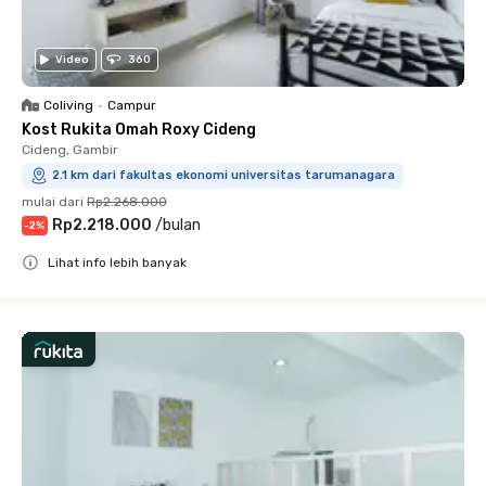
Video
360
Coliving
•
Campur
Kost Rukita Omah Roxy Cideng
Cideng, Gambir
2.1 km dari fakultas ekonomi universitas tarumanagara
mulai dari
Rp2.268.000
Rp2.218.000
/
bulan
-
2
%
Lihat info lebih banyak
Close