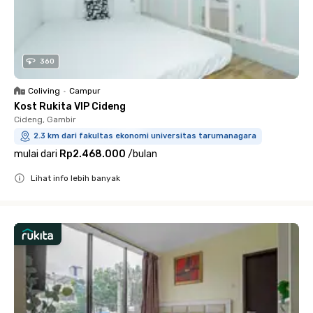
360
Coliving
•
Campur
Kost Rukita VIP Cideng
Cideng, Gambir
2.3 km dari fakultas ekonomi universitas tarumanagara
mulai dari
Rp2.468.000
/
bulan
Lihat info lebih banyak
Close