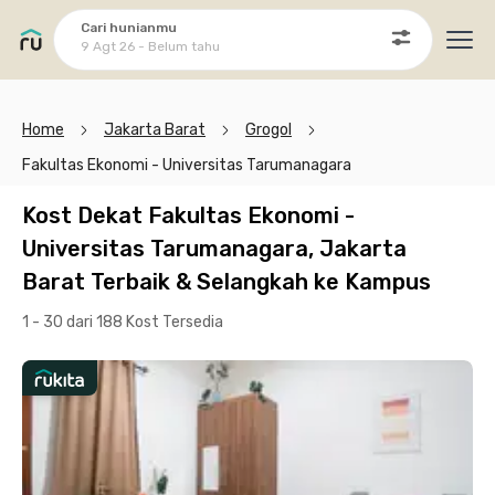
Cari hunianmu
9 Agt 26 - Belum tahu
Ope
Home
Jakarta Barat
Grogol
Fakultas Ekonomi - Universitas Tarumanagara
Kost Dekat Fakultas Ekonomi -
Universitas Tarumanagara, Jakarta
Barat Terbaik & Selangkah ke Kampus
1 - 30 dari 188 Kost
Tersedia