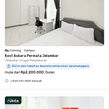
Coliving
•
Campur
Kost Askara Permata Jelambar
Jelambar, Grogol Petamburan
352 m dari fakultas ekonomi universitas tarumanagara
mulai dari
Rp2.200.000
/
bulan
Lihat info lebih banyak
Close