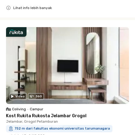
Lihat info lebih banyak
Close
Video
360
Coliving
•
Campur
Kost Rukita Rukosta Jelambar Grogol
Jelambar, Grogol Petamburan
752 m dari fakultas ekonomi universitas tarumanagara