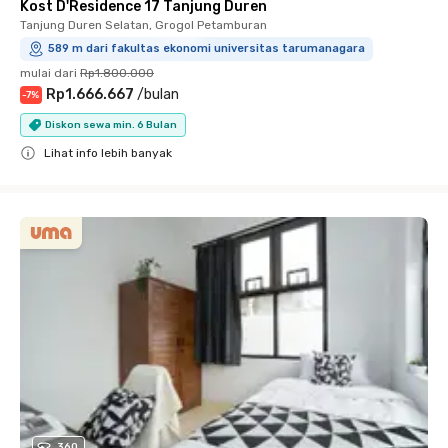
Kost D'Residence 17 Tanjung Duren
Tanjung Duren Selatan, Grogol Petamburan
589 m dari fakultas ekonomi universitas tarumanagara
mulai dari
Rp1.800.000
Rp1.666.667
/
bulan
-
7
%
Diskon sewa min. 6 Bulan
Lihat info lebih banyak
Close
360