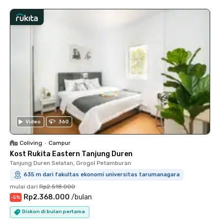
Video
360
Coliving
•
Campur
Kost Rukita Eastern Tanjung Duren
Tanjung Duren Selatan, Grogol Petamburan
635 m dari fakultas ekonomi universitas tarumanagara
mulai dari
Rp2.518.000
Rp2.368.000
/
bulan
-
5
%
Diskon di bulan pertama