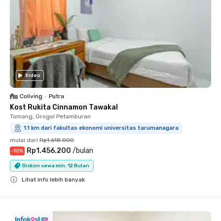
Video
Coliving
•
Putra
Kost Rukita Cinnamon Tawakal
Tomang, Grogol Petamburan
1.1 km dari fakultas ekonomi universitas tarumanagara
mulai dari
Rp1.618.000
Rp1.456.200
/
bulan
-
10
%
Diskon sewa min. 12 Bulan
Lihat info lebih banyak
Close