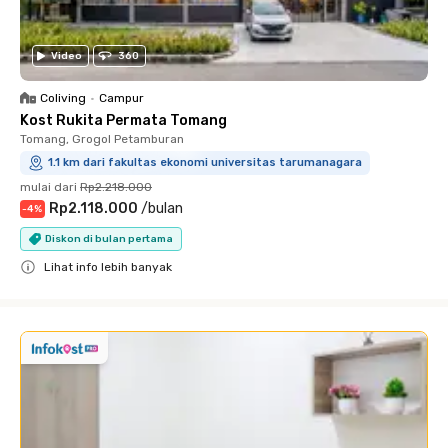
Video
360
Coliving
•
Campur
Kost Rukita Permata Tomang
Tomang, Grogol Petamburan
1.1 km dari fakultas ekonomi universitas tarumanagara
mulai dari
Rp2.218.000
Rp2.118.000
/
bulan
-
4
%
Diskon di bulan pertama
Lihat info lebih banyak
Close