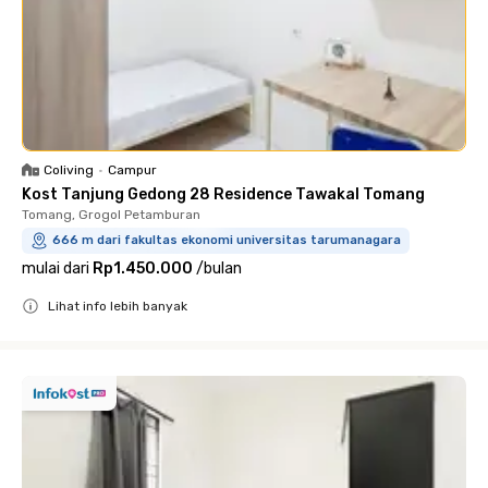
Coliving
•
Campur
Kost Tanjung Gedong 28 Residence Tawakal Tomang
Tomang, Grogol Petamburan
666 m dari fakultas ekonomi universitas tarumanagara
mulai dari
Rp1.450.000
/
bulan
Lihat info lebih banyak
Close