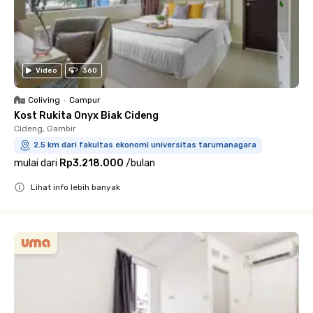
Video
360
Coliving
•
Campur
Kost Rukita Onyx Biak Cideng
Cideng, Gambir
2.5 km dari fakultas ekonomi universitas tarumanagara
mulai dari
Rp3.218.000
/
bulan
Lihat info lebih banyak
Close