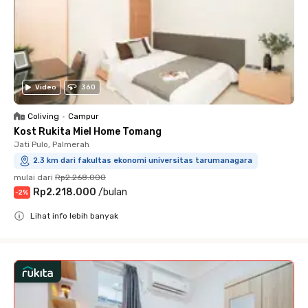
Video
360
Coliving
•
Campur
Kost Rukita Miel Home Tomang
Jati Pulo, Palmerah
2.3 km dari fakultas ekonomi universitas tarumanagara
mulai dari
Rp2.268.000
Rp2.218.000
/
bulan
-
2
%
Lihat info lebih banyak
Close