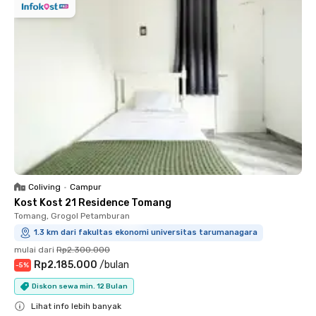
Coliving
•
Campur
Kost Kost 21 Residence Tomang
Tomang, Grogol Petamburan
1.3 km dari fakultas ekonomi universitas tarumanagara
mulai dari
Rp2.300.000
Rp2.185.000
/
bulan
-
5
%
Diskon sewa min. 12 Bulan
Lihat info lebih banyak