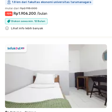
1.8 km dari fakultas ekonomi universitas tarumanagara
mulai dari
Rp2.118.000
Rp1.906.200
/
bulan
-
10
%
Diskon sewa min. 12 Bulan
Lihat info lebih banyak
Close