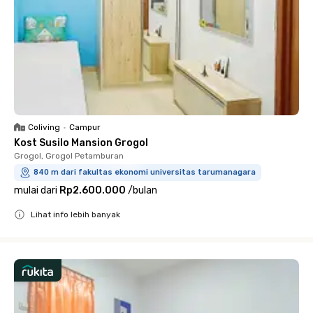
Coliving
•
Campur
Kost Susilo Mansion Grogol
Grogol, Grogol Petamburan
840 m dari fakultas ekonomi universitas tarumanagara
mulai dari
Rp2.600.000
/
bulan
Lihat info lebih banyak
Close