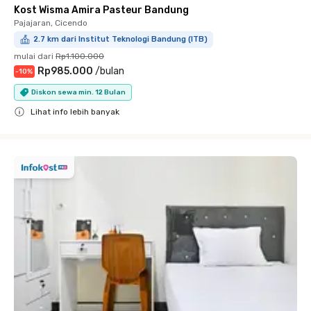
Kost Wisma Amira Pasteur Bandung
Pajajaran, Cicendo
2.7 km dari Institut Teknologi Bandung (ITB)
mulai dari
Rp1.100.000
Rp985.000
/
bulan
-
10
%
Diskon sewa min. 12 Bulan
Lihat info lebih banyak
Close