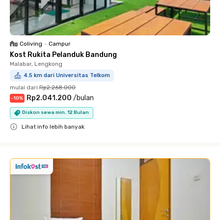
Coliving
•
Campur
Kost Rukita Pelanduk Bandung
Malabar, Lengkong
4.5 km dari Universitas Telkom
mulai dari
Rp2.268.000
Rp2.041.200
/
bulan
-
10
%
Diskon sewa min. 12 Bulan
Lihat info lebih banyak
Close