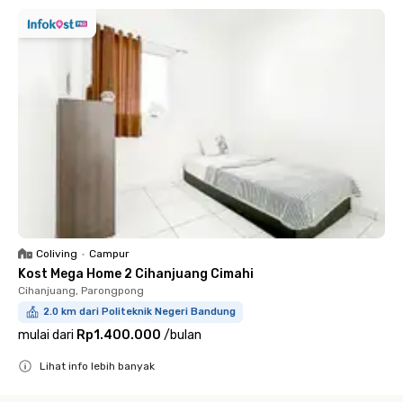
Coliving
•
Campur
Kost Mega Home 2 Cihanjuang Cimahi
Cihanjuang, Parongpong
2.0 km dari Politeknik Negeri Bandung
mulai dari
Rp1.400.000
/
bulan
Lihat info lebih banyak
Close