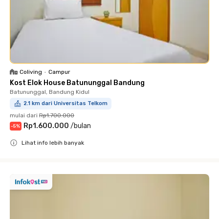
Coliving
•
Campur
Kost Elok House Batununggal Bandung
Batununggal, Bandung Kidul
2.1 km dari Universitas Telkom
mulai dari
Rp1.700.000
Rp1.600.000
/
bulan
-
5
%
Lihat info lebih banyak
Close