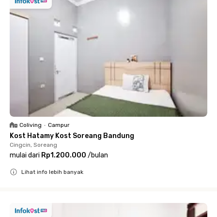
Coliving
•
Campur
Kost Hatamy Kost Soreang Bandung
Cingcin, Soreang
mulai dari
Rp1.200.000
/
bulan
Lihat info lebih banyak
Close