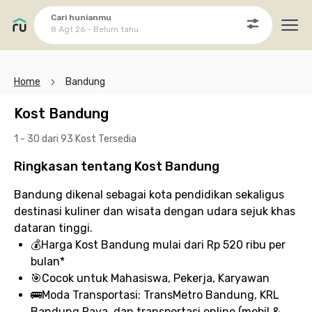
Cari hunianmu
8 Agt 26 - Belum tahu
Ope
Home
Bandung
Kost Bandung
1 - 30 dari 93 Kost
Tersedia
Ringkasan tentang Kost Bandung
Bandung dikenal sebagai kota pendidikan sekaligus
destinasi kuliner dan wisata dengan udara sejuk khas
dataran tinggi.
💰
Harga Kost Bandung
mulai dari Rp 520 ribu per
bulan*
🎯
Cocok untuk
Mahasiswa, Pekerja, Karyawan
🚌
Moda Transportasi:
TransMetro Bandung, KRL
Bandung Raya, dan transportasi online (mobil &