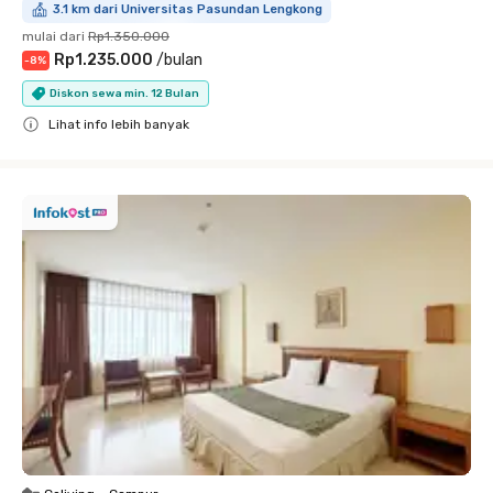
3.1 km dari Universitas Pasundan Lengkong
mulai dari
Rp1.350.000
Rp1.235.000
/
bulan
-
8
%
Diskon sewa min. 12 Bulan
Lihat info lebih banyak
Close