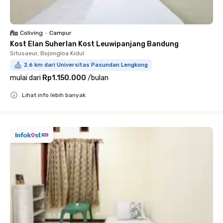
Coliving
•
Campur
Kost Elan Suherlan Kost Leuwipanjang Bandung
Situsaeur, Bojongloa Kidul
2.6 km dari Universitas Pasundan Lengkong
mulai dari
Rp1.150.000
/
bulan
Lihat info lebih banyak
Close