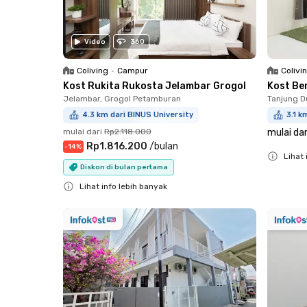
Video
360
Coliving
•
Campur
Colivi
Kost Rukita Rukosta Jelambar Grogol
Kost Be
Jelambar, Grogol Petamburan
Tanjung D
4.3 km dari BINUS University
3.1 k
mulai dari
Rp2.118.000
mulai dar
Rp1.816.200
/
bulan
-
14
%
Lihat 
Diskon di bulan pertama
Close
Lihat info lebih banyak
Close