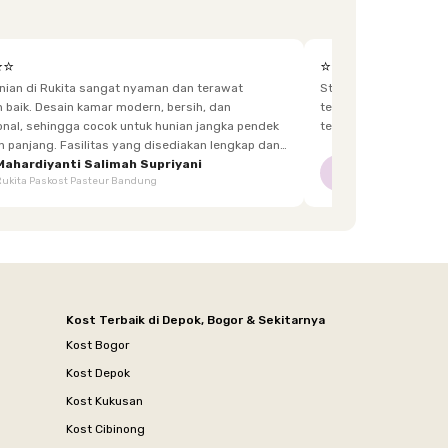
⭐⭐
⭐⭐⭐⭐⭐
unian di Rukita sangat nyaman dan terawat
Staff yg menjaga dis
h, dan
terkadang lupa bawa kunci, dan sangat fast response.
 hunian jangka pendek
tetangga d
itas yang disediakan lengkap dan
enghuni, mulai dari furnitur,
Mahardiyanti Salimah Supriyani
Nur Indriani
NI
Rukita Paskost Pasteur Bandung
Rukita Lilo Living
area bersama, hingga akses yang mudah.
Kost Terbaik di Depok, Bogor & Sekitarnya
Kost Bogor
Kost Depok
Kost Kukusan
Kost Cibinong