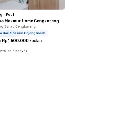
ng
•
Putri
ya Makmur Home Cengkareng
ng Barat, Cengkareng
m dari Stasiun Bojong Indah
i
Rp1.500.000
/
bulan
info lebih banyak