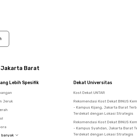
n
y Jakarta Barat
ang Lebih Spesifik
Dekat Universitas
bangan
Kost Dekat UNTAR
n Jeruk
Rekomendasi Kost Dekat BINUS Ke
- Kampus Kijang, Jakarta Barat Terb
erah
Terdekat dengan Lokasi Strategis
ol
Rekomendasi Kost Dekat BINUS Ke
bora
- Kampus Syahdan, Jakarta Barat T
Terdekat dengan Lokasi Strategis
h banyak