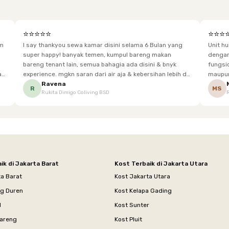
⭐⭐⭐⭐⭐
⭐⭐⭐
im
I say thankyou sewa kamar disini selama 6 Bulan yang
Unit h
super happy! banyak temen, kumpul bareng makan
dengan baik. Desain kamar modern, bersi
bareng tenant lain, semua bahagia ada disini & bnyk
fungsional, sehingga cocok untuk
experience. mgkn saran dari air aja & kebersihan lebih di
maupun panjang. Fasil
tingkatkan lagi. but, I love Rukita
sesuai dengan kebutuhan p
Ravena
R
MS
Rukita Dimigo Coliving BSD
ik di Jakarta Barat
Kost Terbaik di Jakarta Utara
ta Barat
Kost Jakarta Utara
ng Duren
Kost Kelapa Gading
l
Kost Sunter
areng
Kost Pluit