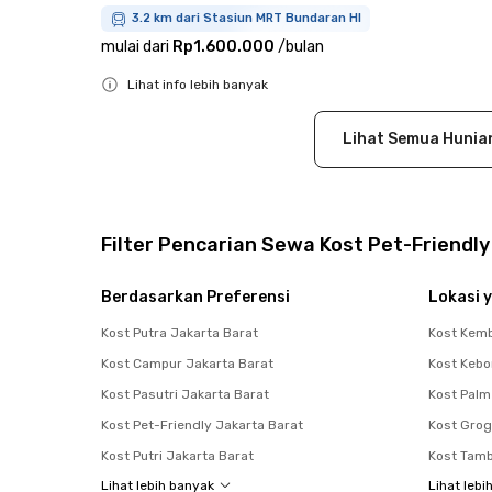
3.2 km dari Stasiun MRT Bundaran HI
mulai dari
Rp1.600.000
/
bulan
Lihat info lebih banyak
Close
Lihat Semua Hunia
Filter Pencarian Sewa Kost Pet-Friendl
Berdasarkan Preferensi
Lokasi y
Kost Putra Jakarta Barat
Kost Kem
Kost Campur Jakarta Barat
Kost Kebo
Kost Pasutri Jakarta Barat
Kost Palm
Kost Pet-Friendly Jakarta Barat
Kost Grog
Kost Putri Jakarta Barat
Kost Tam
Lihat lebih banyak
Lihat lebi