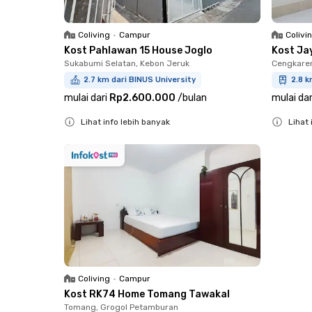
Coliving
•
Campur
Colivi
Kost Pahlawan 15 House Joglo
Kost Ja
Sukabumi Selatan, Kebon Jeruk
Cengkare
2.7 km dari BINUS University
2.8 k
mulai dari
Rp2.600.000
/
bulan
mulai dar
Lihat info lebih banyak
Lihat 
Close
Close
Coliving
•
Campur
Kost RK74 Home Tomang Tawakal
Tomang, Grogol Petamburan