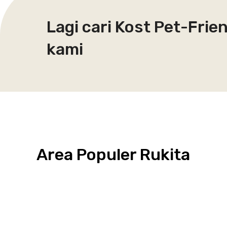
Lagi cari Kost Pet-Frie
kami
Area Populer Rukita
Grogol
Kebon