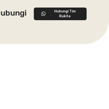
 hubungi
Hubungi Tim
Rukita