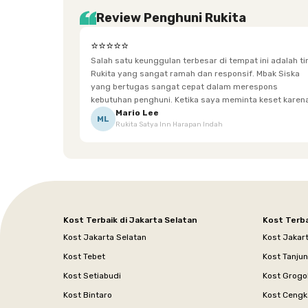
Review Penghuni Rukita
⭐⭐⭐⭐⭐
Salah satu keunggulan terbesar di tempat ini adalah t
Rukita yang sangat ramah dan responsif. Mbak Siska
yang bertugas sangat cepat dalam merespons
kebutuhan penghuni. Ketika saya meminta keset karena
sempat terpeleset, permintaan tersebut langsung
Mario Lee
ML
Rukita Satya Inn Harapan Indah
dipenuhi dengan cepat. Terima kasih Mbak Siska.
Kost Terbaik di Jakarta Selatan
Kost Terba
Kost Jakarta Selatan
Kost Jakar
Kost Tebet
Kost Tanju
Kost Setiabudi
Kost Grogo
Kost Bintaro
Kost Cengk