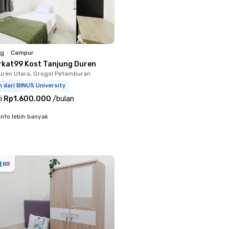
ng
•
Campur
rkat99 Kost Tanjung Duren
uren Utara, Grogol Petamburan
m dari BINUS University
i
Rp1.600.000
/
bulan
info lebih banyak