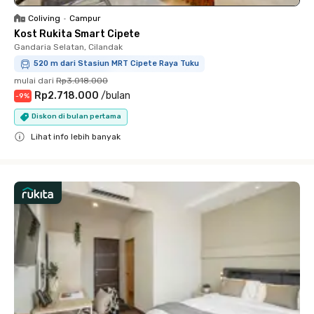
Coliving
•
Campur
Kost Rukita Smart Cipete
Gandaria Selatan, Cilandak
520 m dari Stasiun MRT Cipete Raya Tuku
mulai dari
Rp3.018.000
Rp2.718.000
/
bulan
-
9
%
Diskon di bulan pertama
Lihat info lebih banyak
Close