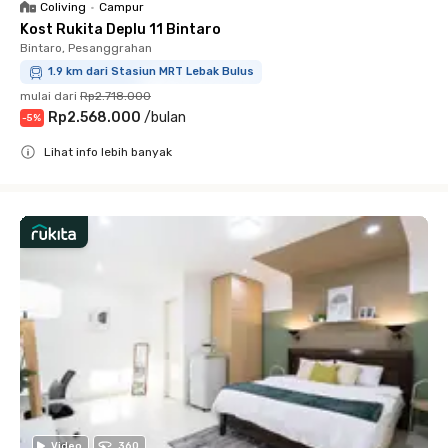
Coliving
•
Campur
Kost Rukita Deplu 11 Bintaro
Bintaro, Pesanggrahan
1.9 km dari Stasiun MRT Lebak Bulus
mulai dari
Rp2.718.000
Rp2.568.000
/
bulan
-
5
%
Lihat info lebih banyak
Close
Video
360