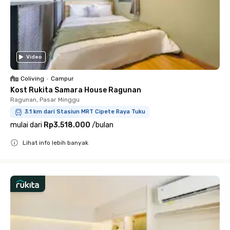
Video
Coliving
•
Campur
Kost Rukita Samara House Ragunan
Ragunan, Pasar Minggu
3.1 km dari Stasiun MRT Cipete Raya Tuku
mulai dari
Rp3.518.000
/
bulan
Lihat info lebih banyak
Close