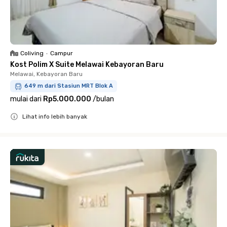
Coliving
•
Campur
Kost Polim X Suite Melawai Kebayoran Baru
Melawai, Kebayoran Baru
649 m dari Stasiun MRT Blok A
mulai dari
Rp5.000.000
/
bulan
Lihat info lebih banyak
Close