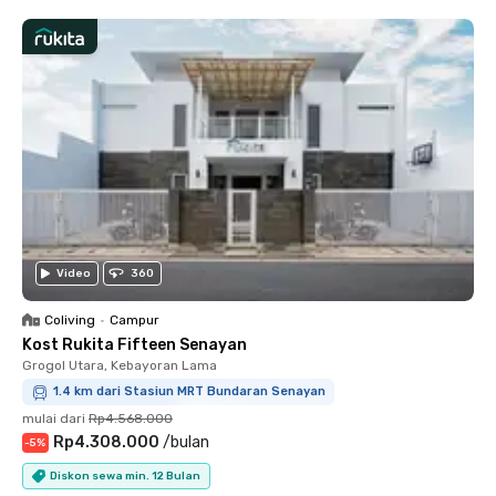
Video
360
Coliving
•
Campur
Kost Rukita Fifteen Senayan
Grogol Utara, Kebayoran Lama
1.4 km dari Stasiun MRT Bundaran Senayan
mulai dari
Rp4.568.000
Rp4.308.000
/
bulan
-
5
%
Diskon sewa min. 12 Bulan