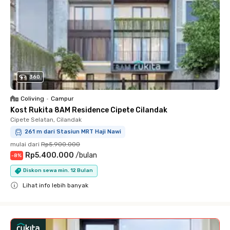
360
Coliving
•
Campur
Kost Rukita 8AM Residence Cipete Cilandak
Cipete Selatan, Cilandak
261 m dari Stasiun MRT Haji Nawi
mulai dari
Rp5.900.000
Rp5.400.000
/
bulan
-
8
%
Diskon sewa min. 12 Bulan
Lihat info lebih banyak
Close