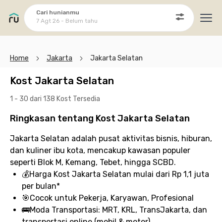
Cari hunianmu
7 Agt 26 - Belum tahu
Ope
Home
Jakarta
Jakarta Selatan
Kost Jakarta Selatan
1 - 30 dari 138 Kost
Tersedia
Ringkasan tentang Kost Jakarta Selatan
Jakarta Selatan adalah pusat aktivitas bisnis, hiburan,
dan kuliner ibu kota, mencakup kawasan populer
seperti Blok M, Kemang, Tebet, hingga SCBD.
💰
Harga Kost Jakarta Selatan
mulai dari Rp 1,1 juta
per bulan*
🎯
Cocok untuk
Pekerja, Karyawan, Profesional
🚌
Moda Transportasi:
MRT, KRL, TransJakarta, dan
transportasi online (mobil & motor)