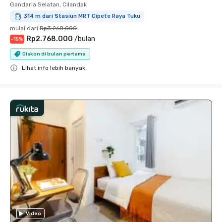
Gandaria Selatan, Cilandak
314 m dari Stasiun MRT Cipete Raya Tuku
mulai dari
Rp3.268.000
Rp2.768.000
/
bulan
-
15
%
Diskon di bulan pertama
Lihat info lebih banyak
Close
Video