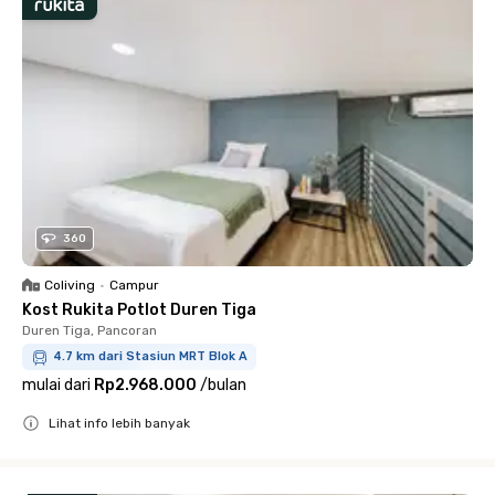
360
Coliving
•
Campur
Kost Rukita Potlot Duren Tiga
Duren Tiga, Pancoran
4.7 km dari Stasiun MRT Blok A
mulai dari
Rp2.968.000
/
bulan
Lihat info lebih banyak
Close