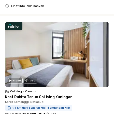
Lihat info lebih banyak
Close
Video
360
Coliving
•
Campur
Kost Rukita Tenun CoLiving Kuningan
Karet Semanggi, Setiabudi
1.4 km dari Stasiun MRT Bendungan Hilir