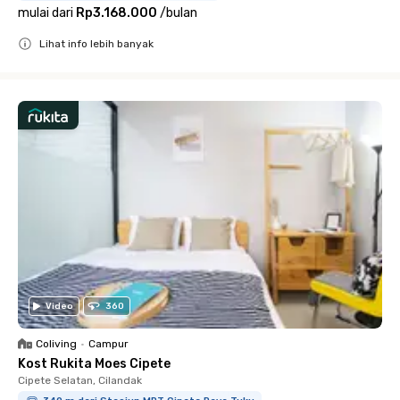
mulai dari
Rp3.168.000
/
bulan
Lihat info lebih banyak
Close
Video
360
Coliving
•
Campur
Kost Rukita Moes Cipete
Cipete Selatan, Cilandak