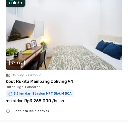
360
Coliving
•
Campur
Kost Rukita Mampang Coliving 94
Duren Tiga, Pancoran
3.8 km dari Stasiun MRT Blok M BCA
mulai dari
Rp3.268.000
/
bulan
Lihat info lebih banyak
Close