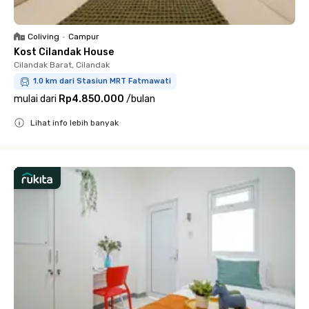
Coliving
•
Campur
Kost Cilandak House
Cilandak Barat, Cilandak
1.0 km dari Stasiun MRT Fatmawati
mulai dari
Rp4.850.000
/
bulan
Lihat info lebih banyak
Close