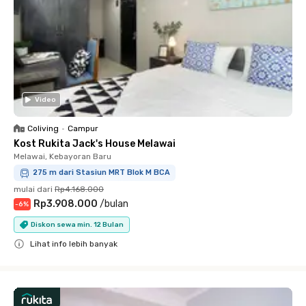
Video
Coliving
•
Campur
Kost Rukita Jack's House Melawai
Melawai, Kebayoran Baru
275 m dari Stasiun MRT Blok M BCA
mulai dari
Rp4.168.000
Rp3.908.000
/
bulan
-
6
%
Diskon sewa min. 12 Bulan
Lihat info lebih banyak
Close