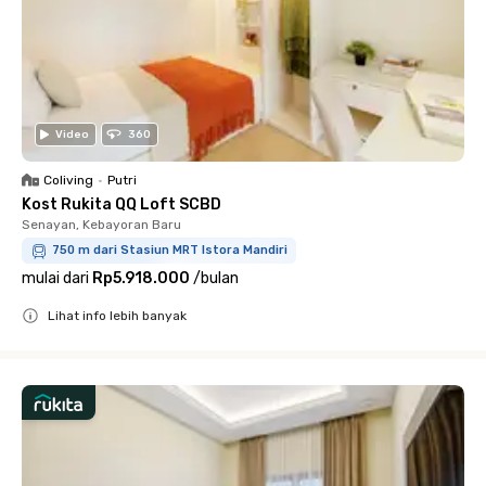
Video
360
Coliving
•
Putri
Kost Rukita QQ Loft SCBD
Senayan, Kebayoran Baru
750 m dari Stasiun MRT Istora Mandiri
mulai dari
Rp5.918.000
/
bulan
Lihat info lebih banyak
Close