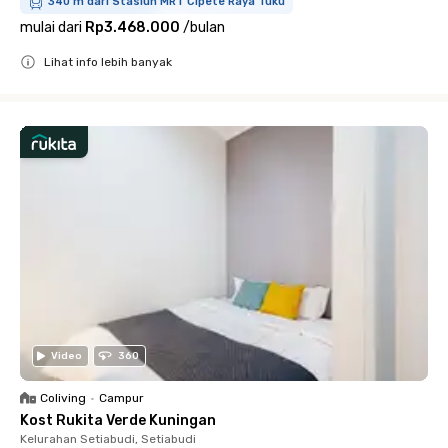
340 m dari Stasiun MRT Cipete Raya Tuku
mulai dari
Rp3.468.000
/
bulan
Lihat info lebih banyak
Close
Video
360
Coliving
•
Campur
Kost Rukita Verde Kuningan
Kelurahan Setiabudi, Setiabudi