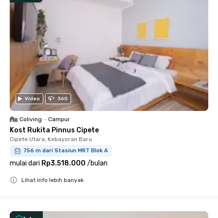
Video
360
Coliving
•
Campur
Kost Rukita Pinnus Cipete
Cipete Utara, Kebayoran Baru
756 m dari Stasiun MRT Blok A
mulai dari
Rp3.518.000
/
bulan
Lihat info lebih banyak
Close