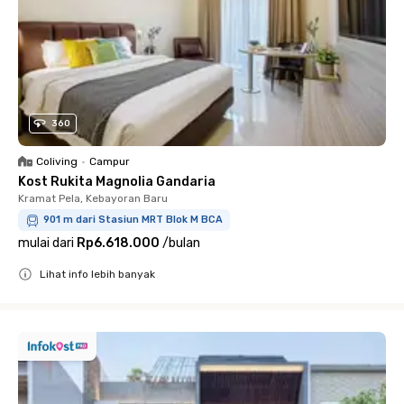
360
Coliving
•
Campur
Kost Rukita Magnolia Gandaria
Kramat Pela, Kebayoran Baru
901 m dari Stasiun MRT Blok M BCA
mulai dari
Rp6.618.000
/
bulan
Lihat info lebih banyak
Close