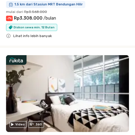
1.5 km dari Stasiun MRT Bendungan Hilir
mulai dari
Rp3.568.000
Rp3.308.000
/
bulan
-
7
%
Diskon sewa min. 12 Bulan
Lihat info lebih banyak
Close
Video
360