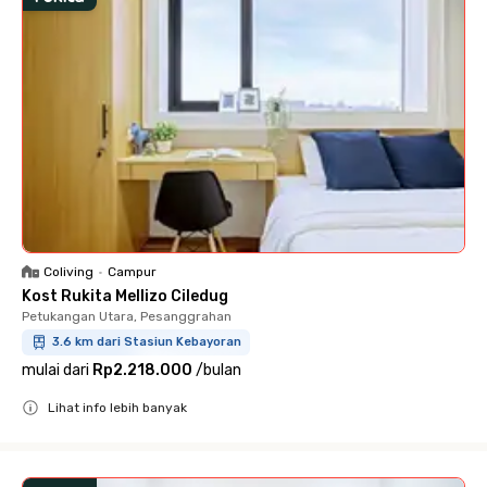
Coliving
•
Campur
Kost Rukita Mellizo Ciledug
Petukangan Utara, Pesanggrahan
3.6 km dari Stasiun Kebayoran
mulai dari
Rp2.218.000
/
bulan
Lihat info lebih banyak
Close