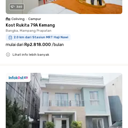
360
Coliving
•
Campur
Kost Rukita 79A Kemang
Bangka, Mampang Prapatan
2.0 km dari Stasiun MRT Haji Nawi
mulai dari
Rp2.818.000
/
bulan
Lihat info lebih banyak
Close