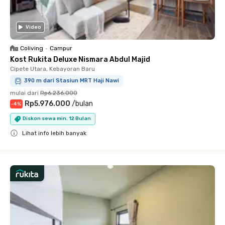
Video
Coliving
•
Campur
Kost Rukita Deluxe Nismara Abdul Majid
Cipete Utara, Kebayoran Baru
390 m dari Stasiun MRT Haji Nawi
mulai dari
Rp6.236.000
Rp5.976.000
/
bulan
-
4
%
Diskon sewa min. 12 Bulan
Lihat info lebih banyak
Close