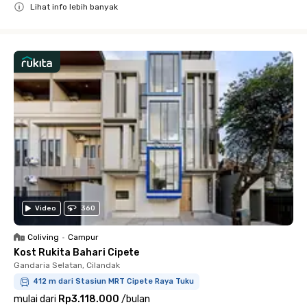
Lihat info lebih banyak
Close
Video
360
Coliving
•
Campur
Kost Rukita Bahari Cipete
Gandaria Selatan, Cilandak
412 m dari Stasiun MRT Cipete Raya Tuku
mulai dari
Rp3.118.000
/
bulan