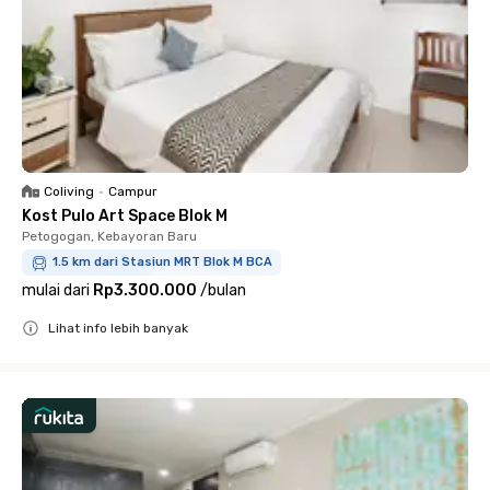
Coliving
•
Campur
Kost Pulo Art Space Blok M
Petogogan, Kebayoran Baru
1.5 km dari Stasiun MRT Blok M BCA
mulai dari
Rp3.300.000
/
bulan
Lihat info lebih banyak
Close