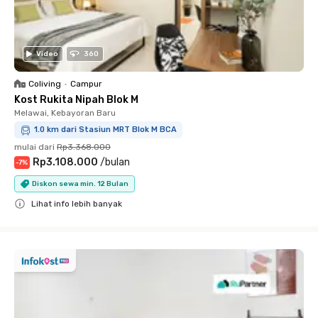
Video
360
Coliving
•
Campur
Kost Rukita Nipah Blok M
Melawai, Kebayoran Baru
1.0 km dari Stasiun MRT Blok M BCA
mulai dari
Rp3.368.000
Rp3.108.000
/
bulan
-
7
%
Diskon sewa min. 12 Bulan
Lihat info lebih banyak
Close