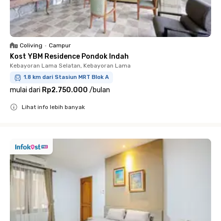
Coliving
•
Campur
Kost YBM Residence Pondok Indah
Kebayoran Lama Selatan, Kebayoran Lama
1.8 km dari Stasiun MRT Blok A
mulai dari
Rp2.750.000
/
bulan
Lihat info lebih banyak
Close