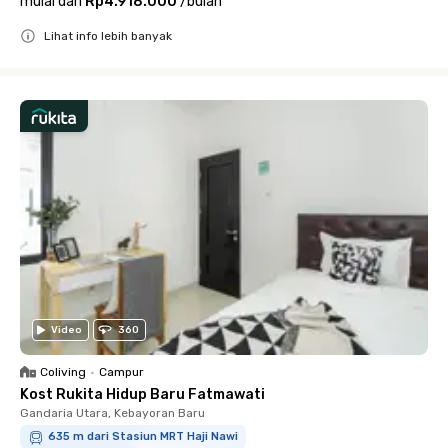
mulai dari
Rp4.918.000
/
bulan
Lihat info lebih banyak
Close
Video
360
Coliving
•
Campur
Kost Rukita Hidup Baru Fatmawati
Gandaria Utara, Kebayoran Baru
635 m dari Stasiun MRT Haji Nawi