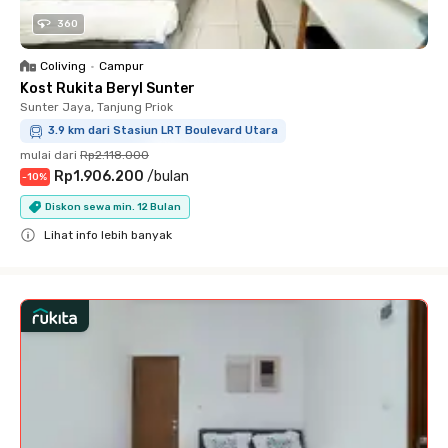
360
Coliving
•
Campur
Kost Rukita Beryl Sunter
Sunter Jaya, Tanjung Priok
3.9 km dari Stasiun LRT Boulevard Utara
mulai dari
Rp2.118.000
Rp1.906.200
/
bulan
-
10
%
Diskon sewa min. 12 Bulan
Lihat info lebih banyak
Close