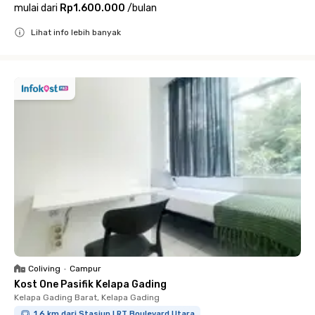
mulai dari
Rp1.600.000
/
bulan
Lihat info lebih banyak
Close
Coliving
•
Campur
Kost One Pasifik Kelapa Gading
Kelapa Gading Barat, Kelapa Gading
1.6 km dari Stasiun LRT Boulevard Utara