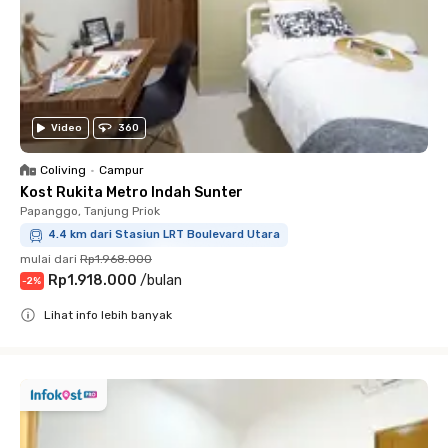
Video
360
Coliving
•
Campur
Kost Rukita Metro Indah Sunter
Papanggo, Tanjung Priok
4.4 km dari Stasiun LRT Boulevard Utara
mulai dari
Rp1.968.000
Rp1.918.000
/
bulan
-
2
%
Lihat info lebih banyak
Close