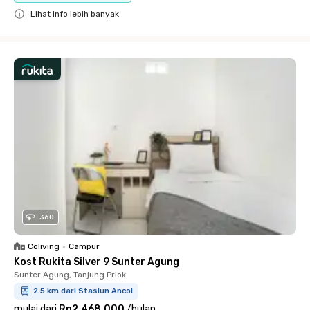
Lihat info lebih banyak
Close
360
Coliving
•
Campur
Kost Rukita Silver 9 Sunter Agung
Sunter Agung, Tanjung Priok
2.5 km dari Stasiun Ancol
mulai dari
Rp2.468.000
/
bulan