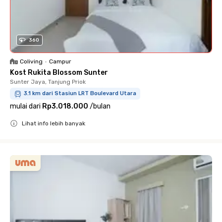
360
Coliving
•
Campur
Kost Rukita Blossom Sunter
Sunter Jaya, Tanjung Priok
3.1 km dari Stasiun LRT Boulevard Utara
mulai dari
Rp3.018.000
/
bulan
Lihat info lebih banyak
Close