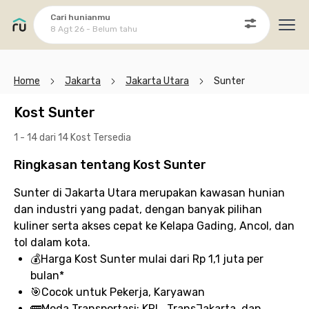
Cari hunianmu
8 Agt 26 - Belum tahu
Ope
Home
Jakarta
Jakarta Utara
Sunter
Kost Sunter
1 - 14 dari 14 Kost
Tersedia
Ringkasan tentang Kost Sunter
Sunter di Jakarta Utara merupakan kawasan hunian
dan industri yang padat, dengan banyak pilihan
kuliner serta akses cepat ke Kelapa Gading, Ancol, dan
tol dalam kota.
💰
Harga Kost Sunter
mulai dari Rp 1,1 juta per
bulan*
🎯
Cocok untuk
Pekerja, Karyawan
🚌
Moda Transportasi:
KRL, TransJakarta, dan