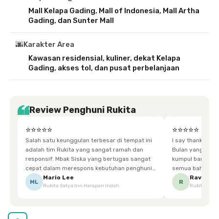
Mall Kelapa Gading, Mall of Indonesia, Mall Artha
Gading, dan Sunter Mall
🌆
Karakter Area
Kawasan residensial, kuliner, dekat Kelapa
Gading, akses tol, dan pusat perbelanjaan
Review Penghuni Rukita
⭐⭐⭐⭐⭐
⭐⭐⭐⭐⭐
Salah satu keunggulan terbesar di tempat ini
I say thankyou s
adalah tim Rukita yang sangat ramah dan
Bulan yang super happy! banyak tem
responsif. Mbak Siska yang bertugas sangat
kumpul bareng mak
cepat dalam merespons kebutuhan penghuni.
semua bahagia ad
Ketika saya meminta keset karena sempat
mgkn saran dari air aja & kebersihan lebih di
Mario Lee
Ravena
ML
R
Rukita Satya Inn Harapan Indah
Rukita Dimi
terpeleset, permintaan tersebut langsung
tingkatka
dipenuhi dengan cepat. Terima kasih Mbak
Siska.