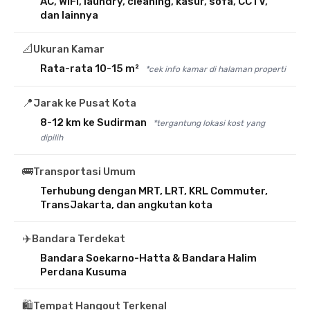
AC, WiFi, laundry, cleaning, kasur, sofa, CCTV,
dan lainnya
📐
Ukuran Kamar
Rata-rata 10-15 m²
*cek info kamar di halaman properti
📍
Jarak ke Pusat Kota
8-12 km ke Sudirman
*tergantung lokasi kost yang
dipilih
🚌
Transportasi Umum
Terhubung dengan MRT, LRT, KRL Commuter,
TransJakarta, dan angkutan kota
✈️
Bandara Terdekat
Bandara Soekarno-Hatta & Bandara Halim
Perdana Kusuma
🛍️
Tempat Hangout Terkenal