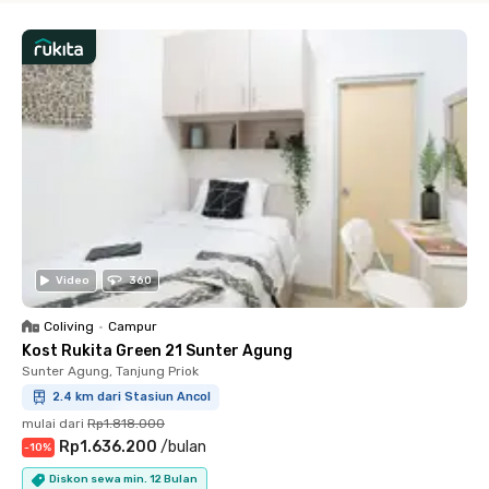
Video
360
Coliving
•
Campur
Kost Rukita Green 21 Sunter Agung
Sunter Agung, Tanjung Priok
2.4 km dari Stasiun Ancol
mulai dari
Rp1.818.000
Rp1.636.200
/
bulan
-
10
%
Diskon sewa min. 12 Bulan