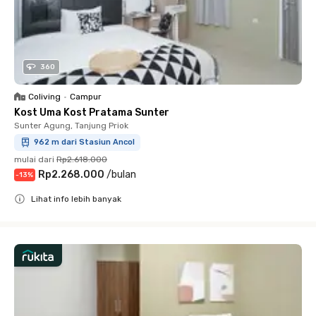
360
Coliving
•
Campur
Kost Uma Kost Pratama Sunter
Sunter Agung, Tanjung Priok
962 m dari Stasiun Ancol
mulai dari
Rp2.618.000
Rp2.268.000
/
bulan
-
13
%
Lihat info lebih banyak
Close