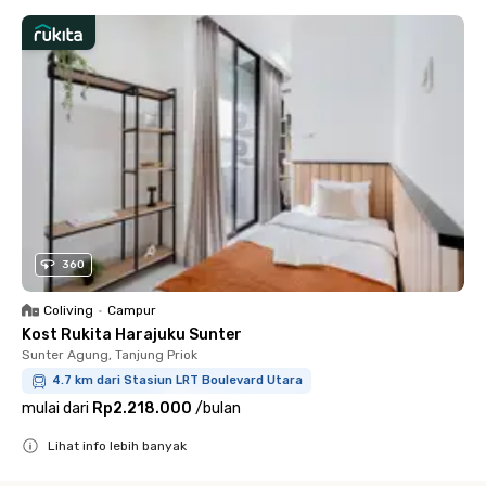
360
Coliving
•
Campur
Kost Rukita Harajuku Sunter
Sunter Agung, Tanjung Priok
4.7 km dari Stasiun LRT Boulevard Utara
mulai dari
Rp2.218.000
/
bulan
Lihat info lebih banyak
Close