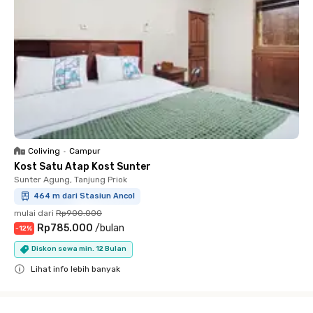
Coliving
•
Campur
Kost Satu Atap Kost Sunter
Sunter Agung, Tanjung Priok
464 m dari Stasiun Ancol
mulai dari
Rp900.000
Rp785.000
/
bulan
-
12
%
Diskon sewa min. 12 Bulan
Lihat info lebih banyak
Close