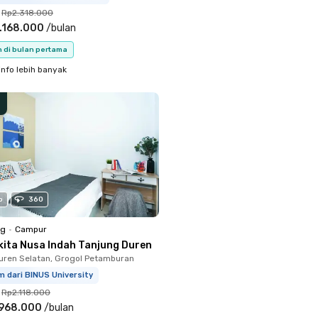
Rp2.318.000
.168.000
/
bulan
n di bulan pertama
info lebih banyak
o
360
ng
•
Campur
kita Nusa Indah Tanjung Duren
uren Selatan, Grogol Petamburan
m dari BINUS University
Rp2.118.000
.968.000
/
bulan