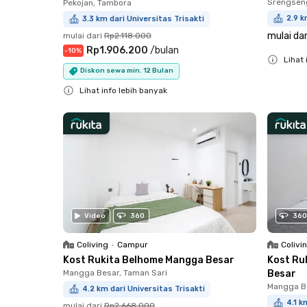
Srengsen
Pekojan, Tambora
2.9 k
3.3 km dari Universitas Trisakti
mulai dar
mulai dari
Rp2.118.000
Rp1.906.200
/
bulan
-
10
%
Lihat 
Diskon sewa min. 12 Bulan
Close
Lihat info lebih banyak
Close
Video
360
360
Coliving
•
Campur
Colivi
Kost Rukita Belhome Mangga Besar
Kost Ru
Mangga Besar, Taman Sari
Besar
Mangga Be
4.2 km dari Universitas Trisakti
4.1 k
mulai dari
Rp2.668.000