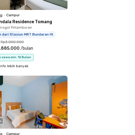
ng
•
Campur
ndala Residence Tomang
Grogol Petamburan
m dari Stasiun MRT Bundaran HI
Rp3.000.000
.885.000
/
bulan
 sewa min. 12 Bulan
info lebih banyak
o
ng
•
Campur