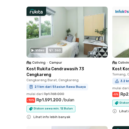
Close
Close
Video
360
Coliving
•
Campur
Colivi
Kost Rukita Cendrawasih 73
Kost Ko
Cengkareng
Tomang, 
Cengkareng Barat, Cengkareng
3.2 k
2.1 km dari Stasiun Rawa Buaya
mulai dari
mulai dari
Rp1.768.000
Rp2
-
5
%
Rp1.591.200
/
bulan
-
10
%
Diskon
Diskon sewa min. 12 Bulan
Lihat 
Lihat info lebih banyak
Close
Close