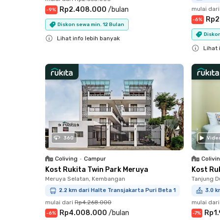
Rp2.408.000
/
bulan
mulai dari
-
9
%
Rp2
-
6
%
Diskon sewa min. 12 Bulan
Disko
Lihat info lebih banyak
Lihat 
Close
Close
360
Vide
Coliving
•
Campur
Colivi
Kost Rukita Twin Park Meruya
Kost Ru
Meruya Selatan, Kembangan
Tanjung D
2.2 km dari Halte Transjakarta Puri Beta 1
3.0 k
mulai dari
Rp4.268.000
mulai dari
Rp4.008.000
/
bulan
Rp1
-
6
%
-
7
%