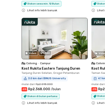
Diskon sewa min. 12 Bulan
Disko
Lihat info lebih banyak
Lihat 
Close
Close
Video
360
Vide
Colivi
Coliving
•
Campur
Kost Ru
Kost Rukita Eastern Tanjung Duren
Taman Sar
Tanjung Duren Selatan, Grogol Petamburan
4.1 k
3.0 km dari BINUS University
mulai dari
mulai dari
Rp2.518.000
Rp2
Rp2.368.000
/
bulan
-
9
%
-
5
%
Diskon
Diskon di bulan pertama
Lihat 
Lihat info lebih banyak