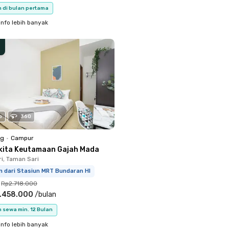
n di bulan pertama
info lebih banyak
o
360
ng
•
Campur
kita Keutamaan Gajah Mada
i, Taman Sari
m dari Stasiun MRT Bundaran HI
Rp2.718.000
.458.000
/
bulan
 sewa min. 12 Bulan
info lebih banyak