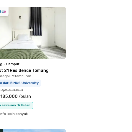
ng
•
Campur
st 21 Residence Tomang
Grogol Petamburan
m dari BINUS University
Rp2.300.000
.185.000
/
bulan
 sewa min. 12 Bulan
info lebih banyak