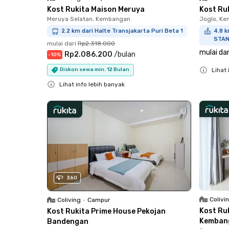
Kost Rukita Maison Meruya
Kost Ru
Meruya Selatan, Kembangan
Joglo, K
2.2 km dari Halte Transjakarta Puri Beta 1
4.8 k
STA
mulai dari
Rp2.318.000
mulai dar
Rp2.086.200
/
bulan
-
10
%
Lihat 
Diskon sewa min. 12 Bulan
Close
Lihat info lebih banyak
Close
360
Colivi
Coliving
•
Campur
Kost Ru
Kost Rukita Prime House Pekojan
Kemban
Bandengan