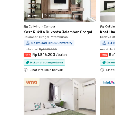
Video
360
Coliving
•
Campur
Colivi
Kost Rukita Rukosta Jelambar Grogol
Kost Um
Jelambar, Grogol Petamburan
Kedoya Ut
4.3 km dari BINUS University
4.4 k
mulai dari
Rp2.118.000
mulai dari
Rp1.816.200
/
bulan
Rp
-
14
%
-
10
%
Diskon di bulan pertama
Diskon
Lihat info lebih banyak
Lihat 
Close
Close