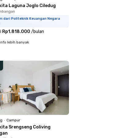
kita Laguna Joglo Ciledug
embangan
m dari Politeknik Keuangan Negara
N
i
Rp1.818.000
/
bulan
info lebih banyak
ng
•
Campur
kita Srengseng Coliving
gan