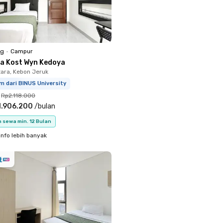
ng
•
Campur
a Kost Wyn Kedoya
ara, Kebon Jeruk
m dari BINUS University
Rp2.118.000
1.906.200
/
bulan
 sewa min. 12 Bulan
info lebih banyak