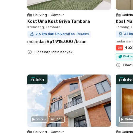
Coliving
•
Campur
Colivi
Kost Uma Kost Griya Tambora
Kost Ma
Krendang, Tambora
Tomang, 
2.6 km dari Universitas Trisakti
3.1 k
mulai dari
Rp1.918.000
/
bulan
mulai dari
Rp2
-
3
%
Lihat info lebih banyak
Diskon
Close
Lihat 
Close
Video
360
Vide
Coliving
•
Campur
Colivi