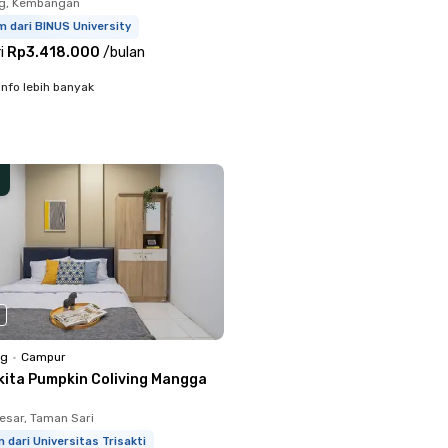
g, Kembangan
m dari BINUS University
i
Rp3.418.000
/
bulan
info lebih banyak
ng
•
Campur
kita Pumpkin Coliving Mangga
sar, Taman Sari
m dari Universitas Trisakti