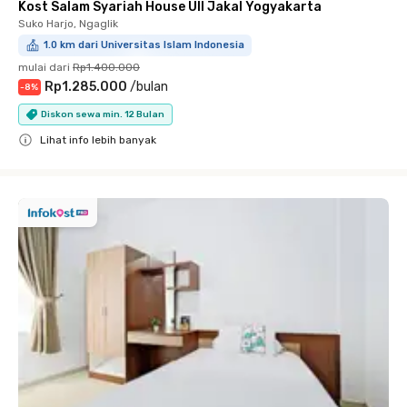
Kost Salam Syariah House UII Jakal Yogyakarta
Suko Harjo, Ngaglik
1.0 km dari Universitas Islam Indonesia
mulai dari
Rp1.400.000
Rp1.285.000
/
bulan
-
8
%
Diskon sewa min. 12 Bulan
Lihat info lebih banyak
Close