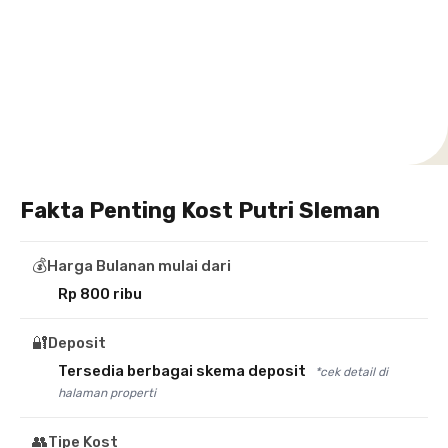
Setiabudi
Cilandak
Depok
Kemanggisan
Semarang
Medan
Tangerang
Bali
Yogyakarta
Jakarta
Jakarta
Jawa
Jakarta
Jawa
Sumatera
Selatan
Banten
Selatan
Barat
Barat
Bali
Yogyakarta
Tengah
Utara
Fakta Penting Kost Putri Sleman
💰
Harga Bulanan mulai dari
Rp 800 ribu
🔐
Deposit
Tersedia berbagai skema deposit
*cek detail di
halaman properti
👥
Tipe Kost