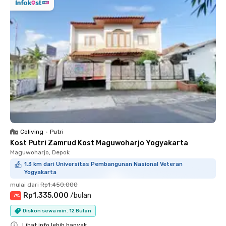
Coliving
•
Putri
Kost Putri Zamrud Kost Maguwoharjo Yogyakarta
Maguwoharjo, Depok
1.3 km dari Universitas Pembangunan Nasional Veteran
Yogyakarta
mulai dari
Rp1.450.000
Rp1.335.000
/
bulan
-
7
%
Diskon sewa min. 12 Bulan
Lihat info lebih banyak