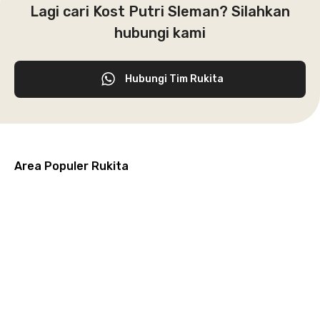
Lagi cari Kost Putri Sleman? Silahkan
hubungi kami
Hubungi Tim Rukita
Area Populer Rukita
Grogol
Kebon
Kuningan
Petamburan
Menteng
Jeruk
Bandung
Surabaya
Malang
Solo
Karawaci
Jakarta
Jakarta
Jakarta
Jakarta
Jawa
Jawa
Jawa
Jawa
Selatan
Barat
Tangerang
Pusat
Barat
Barat
Timur
Timur
Tengah