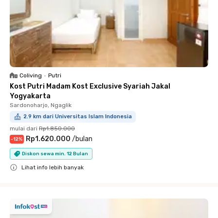
Coliving
•
Putri
Kost Putri Madam Kost Exclusive Syariah Jakal
Yogyakarta
Sardonoharjo, Ngaglik
2.9 km dari Universitas Islam Indonesia
mulai dari
Rp1.850.000
Rp1.620.000
/
bulan
-
12
%
Diskon sewa min. 12 Bulan
Lihat info lebih banyak
Close