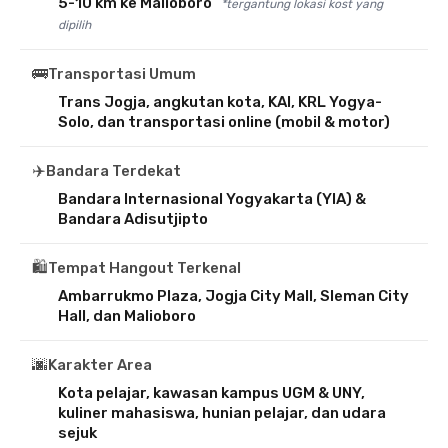
5-10 km ke Malioboro
*tergantung lokasi kost yang
dipilih
🚌
Transportasi Umum
Trans Jogja, angkutan kota, KAI, KRL Yogya-
Solo, dan transportasi online (mobil & motor)
✈️
Bandara Terdekat
Bandara Internasional Yogyakarta (YIA) &
Bandara Adisutjipto
🛍️
Tempat Hangout Terkenal
Ambarrukmo Plaza, Jogja City Mall, Sleman City
Hall, dan Malioboro
🌆
Karakter Area
Kota pelajar, kawasan kampus UGM & UNY,
kuliner mahasiswa, hunian pelajar, dan udara
sejuk