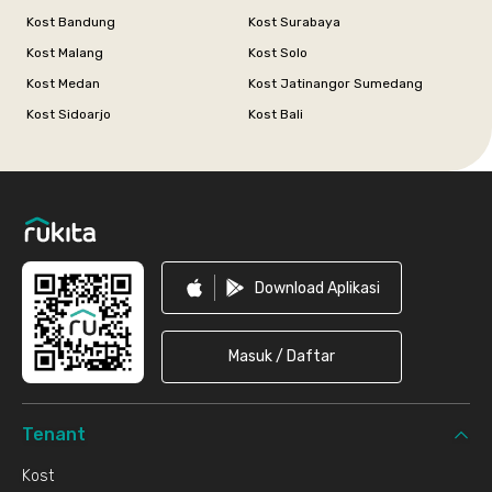
Kost Bandung
Kost Surabaya
Kost Malang
Kost Solo
Kost Medan
Kost Jatinangor Sumedang
Kost Sidoarjo
Kost Bali
Footer
Download Aplikasi
Masuk / Daftar
Tenant
Kost