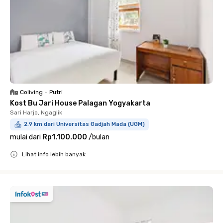
Coliving
•
Putri
Kost Bu Jari House Palagan Yogyakarta
Sari Harjo, Ngaglik
2.9 km dari Universitas Gadjah Mada (UGM)
mulai dari
Rp1.100.000
/
bulan
Lihat info lebih banyak
Close