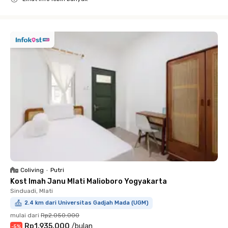
Close
Coliving
•
Putri
Kost Imah Janu Mlati Malioboro Yogyakarta
Sinduadi, Mlati
2.4 km dari Universitas Gadjah Mada (UGM)
mulai dari
Rp2.050.000
Rp1.935.000
/
bulan
-
5
%