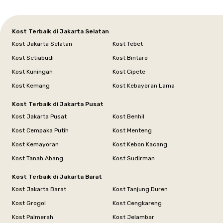
Kost Terbaik di Jakarta Selatan
Kost Jakarta Selatan
Kost Tebet
Kost Setiabudi
Kost Bintaro
Kost Kuningan
Kost Cipete
Kost Kemang
Kost Kebayoran Lama
Kost Terbaik di Jakarta Pusat
Kost Jakarta Pusat
Kost Benhil
Kost Cempaka Putih
Kost Menteng
Kost Kemayoran
Kost Kebon Kacang
Kost Tanah Abang
Kost Sudirman
Kost Terbaik di Jakarta Barat
Kost Jakarta Barat
Kost Tanjung Duren
Kost Grogol
Kost Cengkareng
Kost Palmerah
Kost Jelambar