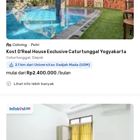
Coliving
•
Putri
Kost D'Real House Exclusive Caturtunggal Yogyakarta
Caturtunggal, Depok
2.1 km dari Universitas Gadjah Mada (UGM)
mulai dari
Rp2.400.000
/
bulan
Lihat info lebih banyak
Close