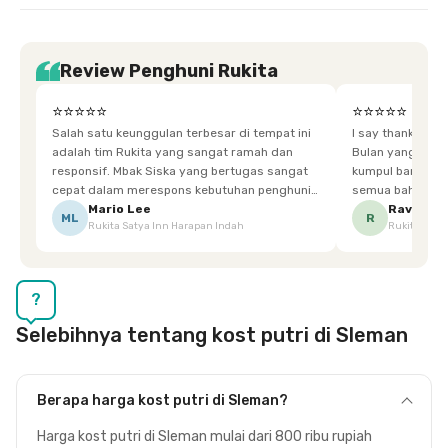
Review Penghuni Rukita
⭐⭐⭐⭐⭐
⭐⭐⭐⭐⭐
Salah satu keunggulan terbesar di tempat ini
I say thankyou s
adalah tim Rukita yang sangat ramah dan
Bulan yang super happy! banyak tem
responsif. Mbak Siska yang bertugas sangat
kumpul bareng mak
cepat dalam merespons kebutuhan penghuni.
semua bahagia ad
Ketika saya meminta keset karena sempat
mgkn saran dari air aja & kebersihan lebih di
Mario Lee
Ravena
ML
R
Rukita Satya Inn Harapan Indah
Rukita Dimi
terpeleset, permintaan tersebut langsung
tingkatka
dipenuhi dengan cepat. Terima kasih Mbak
Siska.
?
Selebihnya tentang kost putri di Sleman
Berapa harga kost putri di Sleman?
Harga kost putri di Sleman mulai dari 800 ribu rupiah