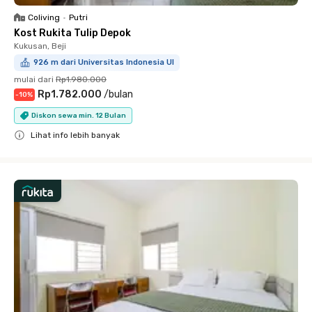
Coliving
•
Putri
Kost Rukita Tulip Depok
Kukusan, Beji
926 m dari Universitas Indonesia UI
mulai dari
Rp1.980.000
Rp1.782.000
/
bulan
-
10
%
Diskon sewa min. 12 Bulan
Lihat info lebih banyak
Close