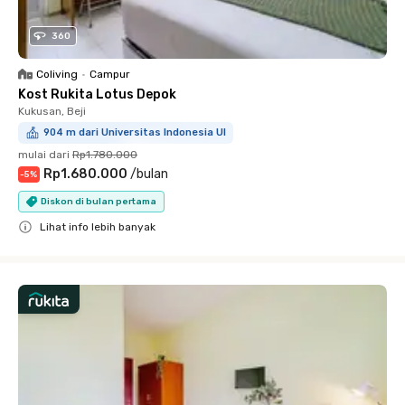
360
Coliving
•
Campur
Kost Rukita Lotus Depok
Kukusan, Beji
904 m dari Universitas Indonesia UI
mulai dari
Rp1.780.000
Rp1.680.000
/
bulan
-
5
%
Diskon di bulan pertama
Lihat info lebih banyak
Close