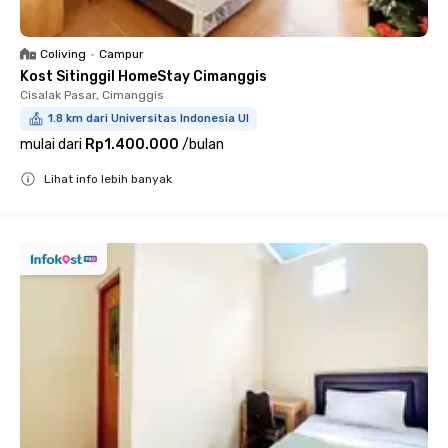
Coliving
•
Campur
Kost Sitinggil HomeStay Cimanggis
Cisalak Pasar, Cimanggis
1.8 km dari Universitas Indonesia UI
mulai dari
Rp1.400.000
/
bulan
Lihat info lebih banyak
Close