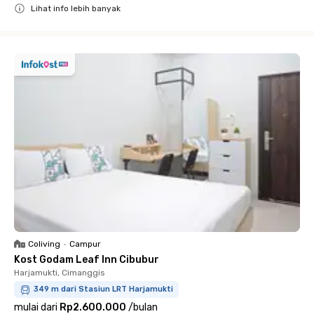
Lihat info lebih banyak
Close
Coliving
•
Campur
Kost Godam Leaf Inn Cibubur
Harjamukti, Cimanggis
349 m dari Stasiun LRT Harjamukti
mulai dari
Rp2.600.000
/
bulan