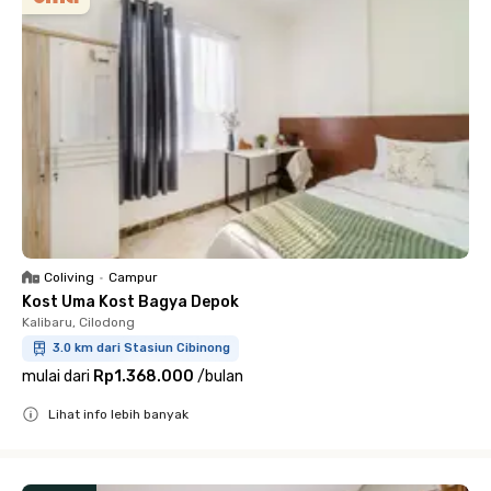
Coliving
•
Campur
Kost Uma Kost Bagya Depok
Kalibaru, Cilodong
3.0 km dari Stasiun Cibinong
mulai dari
Rp1.368.000
/
bulan
Lihat info lebih banyak
Close