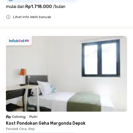
mulai dari
Rp1.718.000
/
bulan
Lihat info lebih banyak
Close
Coliving
•
Putri
Kost Pondokan Geha Margonda Depok
Pondok Cina, Beji