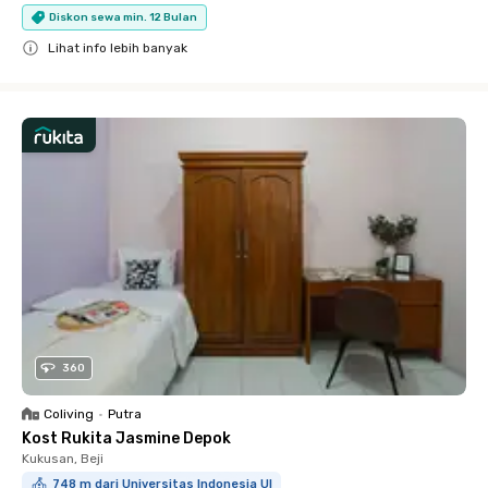
Diskon sewa min. 12 Bulan
Lihat info lebih banyak
Close
360
Coliving
•
Putra
Kost Rukita Jasmine Depok
Kukusan, Beji
748 m dari Universitas Indonesia UI