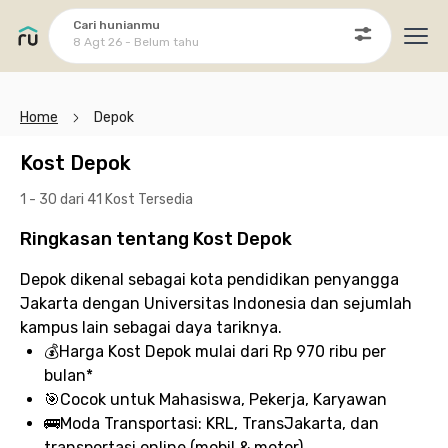
Cari hunianmu
8 Agt 26 - Belum tahu
Ope
Home
Depok
Kost Depok
1 - 30 dari 41 Kost
Tersedia
Ringkasan tentang Kost Depok
Depok dikenal sebagai kota pendidikan penyangga
Jakarta dengan Universitas Indonesia dan sejumlah
kampus lain sebagai daya tariknya.
💰
Harga Kost Depok
mulai dari Rp 970 ribu per
bulan*
🎯
Cocok untuk
Mahasiswa, Pekerja, Karyawan
🚌
Moda Transportasi:
KRL, TransJakarta, dan
transportasi online (mobil & motor)