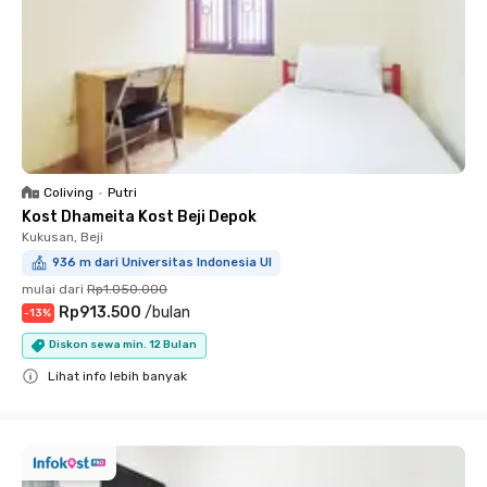
Coliving
•
Putri
Kost Dhameita Kost Beji Depok
Kukusan, Beji
936 m dari Universitas Indonesia UI
mulai dari
Rp1.050.000
Rp913.500
/
bulan
-
13
%
Diskon sewa min. 12 Bulan
Lihat info lebih banyak
Close