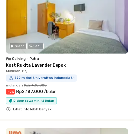
Video
360
Coliving
•
Putra
Kost Rukita Lavender Depok
Kukusan, Beji
779 m dari Universitas Indonesia UI
mulai dari
Rp2.430.000
Rp2.187.000
/
bulan
-
10
%
Diskon sewa min. 12 Bulan
Lihat info lebih banyak
Close