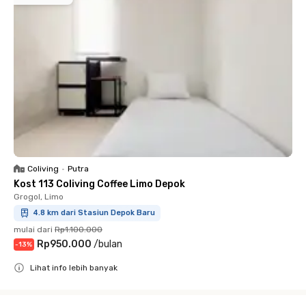
Coliving
•
Putra
Kost 113 Coliving Coffee Limo Depok
Grogol, Limo
4.8 km dari Stasiun Depok Baru
mulai dari
Rp1.100.000
Rp950.000
/
bulan
-
13
%
Lihat info lebih banyak
Close