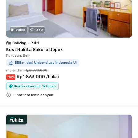
Video
360
Coliving
•
Putri
Kost Rukita Sakura Depok
Kukusan, Beji
558 m dari Universitas Indonesia UI
mulai dari
Rp2.070.000
Rp1.863.000
/
bulan
-
10
%
Diskon sewa min. 12 Bulan
Lihat info lebih banyak
Close