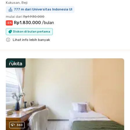
Kukusan, Beji
777 m dari Universitas Indonesia UI
mulai dari
Rp1.930.000
Rp1.830.000
/
bulan
-
5
%
Diskon di bulan pertama
Lihat info lebih banyak
Close
360