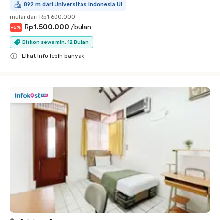
892 m dari Universitas Indonesia UI
mulai dari
Rp1.600.000
Rp1.500.000
/
bulan
-
6
%
Diskon sewa min. 12 Bulan
Lihat info lebih banyak
Close