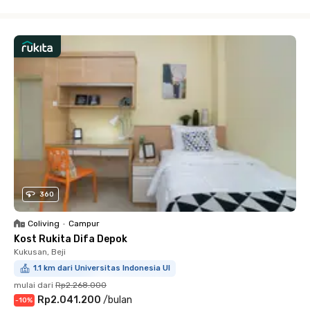
Close
360
Coliving
•
Campur
Kost Rukita Difa Depok
Kukusan, Beji
1.1 km dari Universitas Indonesia UI
mulai dari
Rp2.268.000
Rp2.041.200
/
bulan
-
10
%