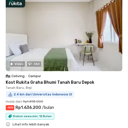
Video
360
Coliving
•
Campur
Kost Rukita Graha Bhumi Tanah Baru Depok
Tanah Baru, Beji
2.4 km dari Universitas Indonesia UI
mulai dari
Rp1.818.000
Rp1.636.200
/
bulan
-
10
%
Diskon sewa min. 12 Bulan
Lihat info lebih banyak