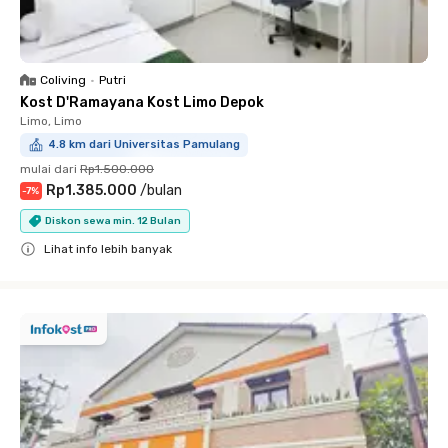
Coliving
•
Putri
Kost D'Ramayana Kost Limo Depok
Limo, Limo
4.8 km dari Universitas Pamulang
mulai dari
Rp1.500.000
Rp1.385.000
/
bulan
-
7
%
Diskon sewa min. 12 Bulan
Lihat info lebih banyak
Close