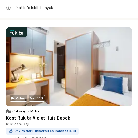
Lihat info lebih banyak
Close
Video
360
Coliving
•
Putri
Kost Rukita Violet Huis Depok
Kukusan, Beji
717 m dari Universitas Indonesia UI