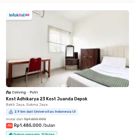
Coliving
•
Putri
Kost Adhikarya 23 Kost Juanda Depok
Bakti Jaya, Sukma Jaya
2.9 km dari Universitas Indonesia UI
mulai dari
Rp1.600.000
Rp1.485.000
/
bulan
-
7
%
Diskon sewa min. 12 Bulan