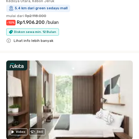
Kedoya Utara, Kebon Jeruk
5.4 km dari green sedayu mall
mulai dari
Rp2.118.000
Rp1.906.200
/
bulan
-
10
%
Diskon sewa min. 12 Bulan
Lihat info lebih banyak
Close
Video
360