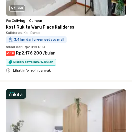
360
Coliving
•
Campur
Kost Rukita Waru Place Kalideres
Kalideres, Kali Deres
3.4 km dari green sedayu mall
mulai dari
Rp2.418.000
Rp2.176.200
/
bulan
-
10
%
Diskon sewa min. 12 Bulan
Lihat info lebih banyak
Close