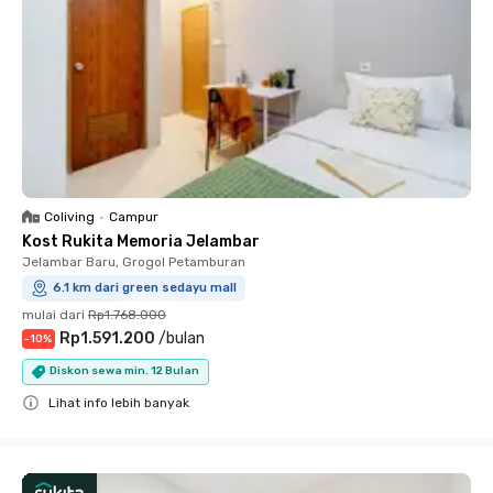
Coliving
•
Campur
Kost Rukita Memoria Jelambar
Jelambar Baru, Grogol Petamburan
6.1 km dari green sedayu mall
mulai dari
Rp1.768.000
Rp1.591.200
/
bulan
-
10
%
Diskon sewa min. 12 Bulan
Lihat info lebih banyak
Close