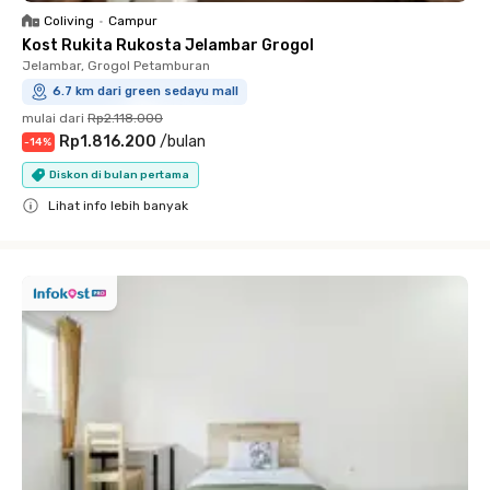
Coliving
•
Campur
Kost Rukita Rukosta Jelambar Grogol
Jelambar, Grogol Petamburan
6.7 km dari green sedayu mall
mulai dari
Rp2.118.000
Rp1.816.200
/
bulan
-
14
%
Diskon di bulan pertama
Lihat info lebih banyak
Close