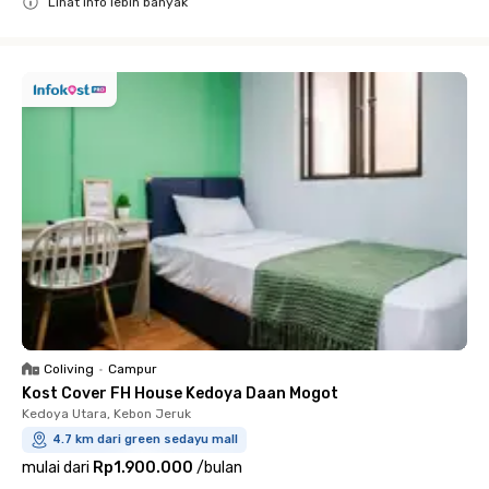
Lihat info lebih banyak
Close
Coliving
•
Campur
Kost Cover FH House Kedoya Daan Mogot
Kedoya Utara, Kebon Jeruk
4.7 km dari green sedayu mall
mulai dari
Rp1.900.000
/
bulan