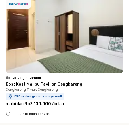
Coliving
•
Campur
Kost Kost Malibu Pavilion Cengkareng
Cengkareng Timur, Cengkareng
707 m dari green sedayu mall
mulai dari
Rp2.100.000
/
bulan
Lihat info lebih banyak
Close