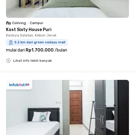
Coliving
•
Campur
Kost Sixty House Puri
Kedoya Selatan, Kebon Jeruk
5.2 km dari green sedayu mall
mulai dari
Rp1.700.000
/
bulan
Lihat info lebih banyak
Close