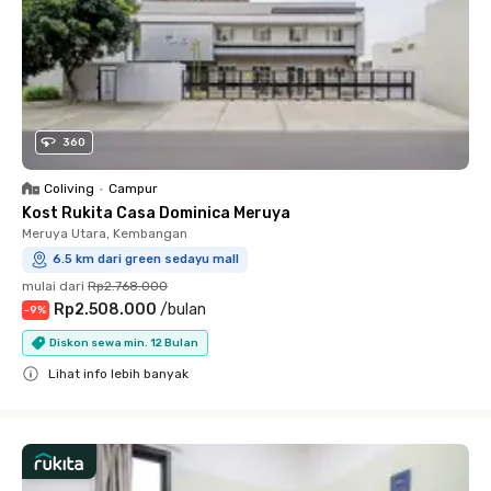
360
Coliving
•
Campur
Kost Rukita Casa Dominica Meruya
Meruya Utara, Kembangan
6.5 km dari green sedayu mall
mulai dari
Rp2.768.000
Rp2.508.000
/
bulan
-
9
%
Diskon sewa min. 12 Bulan
Lihat info lebih banyak
Close