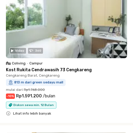
Video
360
Coliving
•
Campur
Kost Rukita Cendrawasih 73 Cengkareng
Cengkareng Barat, Cengkareng
813 m dari green sedayu mall
mulai dari
Rp1.768.000
Rp1.591.200
/
bulan
-
10
%
Diskon sewa min. 12 Bulan
Lihat info lebih banyak
Close