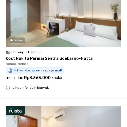
Video
Coliving
•
Campur
Kost Rukita Permai Sentra Soekarno-Hatta
Benda, Benda
4.9 km dari green sedayu mall
mulai dari
Rp3.368.000
/
bulan
Lihat info lebih banyak
Close