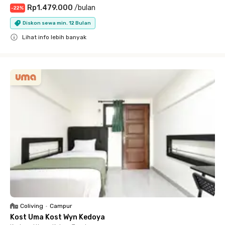
Rp1.479.000
/
bulan
-
22
%
Diskon sewa min. 12 Bulan
Lihat info lebih banyak
Close
Coliving
•
Campur
Kost Uma Kost Wyn Kedoya