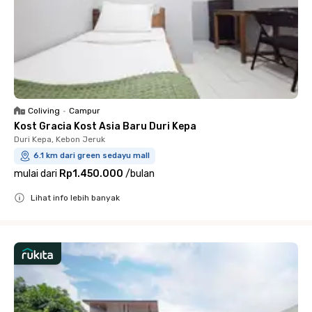
Coliving
•
Campur
Kost Gracia Kost Asia Baru Duri Kepa
Duri Kepa, Kebon Jeruk
6.1 km dari green sedayu mall
mulai dari
Rp1.450.000
/
bulan
Lihat info lebih banyak
Close