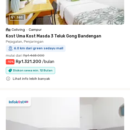
360
Coliving
•
Campur
Kost Uma Kost Masda 3 Teluk Gong Bandengan
Pejagalan, Penjaringan
6.0 km dari green sedayu mall
mulai dari
Rp1.468.000
Rp1.321.200
/
bulan
-
10
%
Diskon sewa min. 12 Bulan
Lihat info lebih banyak
Close