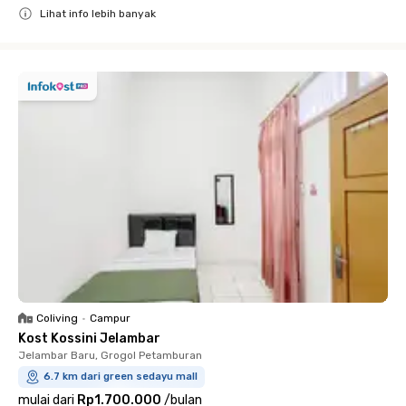
Lihat info lebih banyak
Close
Coliving
•
Campur
Kost Kossini Jelambar
Jelambar Baru, Grogol Petamburan
6.7 km dari green sedayu mall
mulai dari
Rp1.700.000
/
bulan