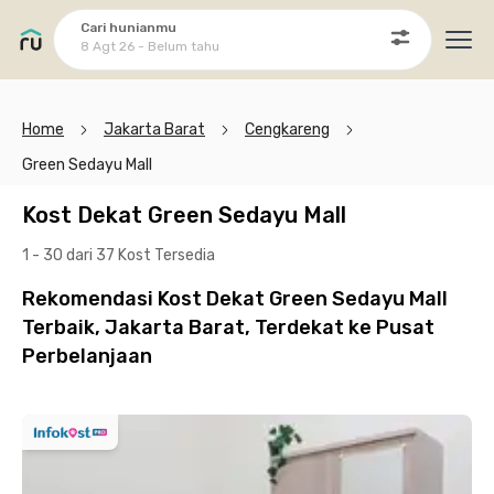
Cari hunianmu
8 Agt 26 - Belum tahu
Ope
Home
Jakarta Barat
Cengkareng
Green Sedayu Mall
Kost Dekat Green Sedayu Mall
1 - 30 dari 37 Kost
Tersedia
Rekomendasi Kost Dekat Green Sedayu Mall
Terbaik, Jakarta Barat, Terdekat ke Pusat
Perbelanjaan