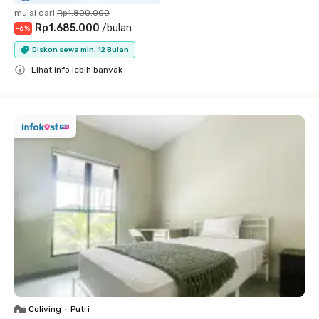
mulai dari
Rp1.800.000
Rp1.685.000
/
bulan
-
6
%
Diskon sewa min. 12 Bulan
Lihat info lebih banyak
Close
Coliving
•
Putri