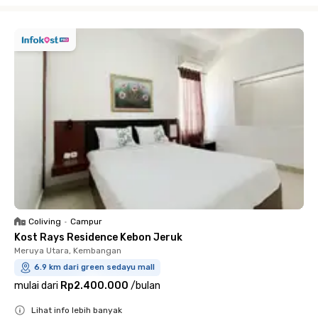
Close
Coliving
•
Campur
Kost Rays Residence Kebon Jeruk
Meruya Utara, Kembangan
6.9 km dari green sedayu mall
mulai dari
Rp2.400.000
/
bulan
Lihat info lebih banyak