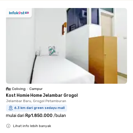
Coliving
•
Campur
Kost Homie Home Jelambar Grogol
Jelambar Baru, Grogol Petamburan
6.3 km dari green sedayu mall
mulai dari
Rp1.850.000
/
bulan
Lihat info lebih banyak