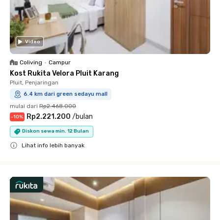
Video
Coliving
•
Campur
Kost Rukita Velora Pluit Karang
Pluit, Penjaringan
6.4 km dari green sedayu mall
mulai dari
Rp2.468.000
Rp2.221.200
/
bulan
-
10
%
Diskon sewa min. 12 Bulan
Lihat info lebih banyak
Close