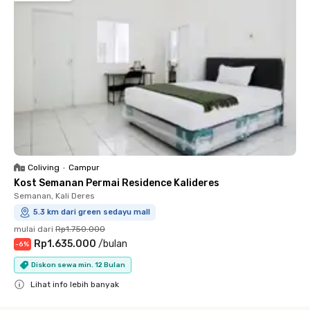
Coliving
•
Campur
Kost Semanan Permai Residence Kalideres
Semanan, Kali Deres
5.3 km dari green sedayu mall
mulai dari
Rp1.750.000
Rp1.635.000
/
bulan
-
6
%
Diskon sewa min. 12 Bulan
Lihat info lebih banyak
Close