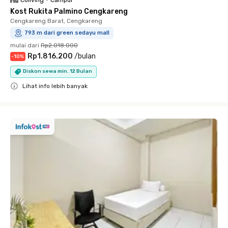
Kost Rukita Palmino Cengkareng
Cengkareng Barat, Cengkareng
793 m dari green sedayu mall
mulai dari
Rp2.018.000
Rp1.816.200
/
bulan
-
10
%
Diskon sewa min. 12 Bulan
Lihat info lebih banyak
Close