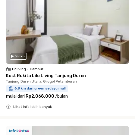
Video
Coliving
•
Campur
Kost Rukita Lilo Living Tanjung Duren
Tanjung Duren Utara, Grogol Petamburan
6.8 km dari green sedayu mall
mulai dari
Rp2.068.000
/
bulan
Lihat info lebih banyak
Close