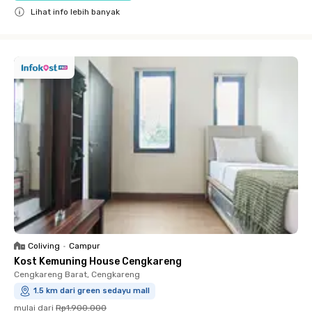
Lihat info lebih banyak
Close
Coliving
•
Campur
Kost Kemuning House Cengkareng
Cengkareng Barat, Cengkareng
1.5 km dari green sedayu mall
mulai dari
Rp1.900.000