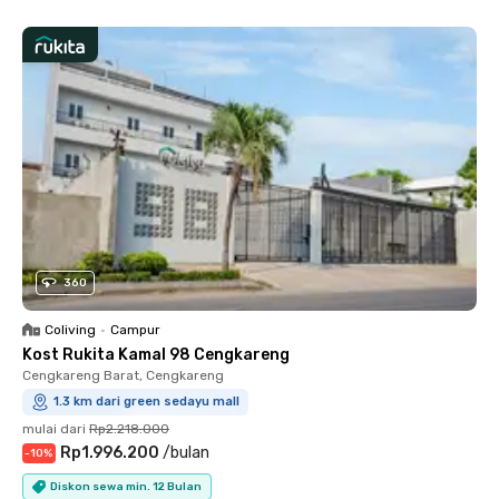
360
Coliving
•
Campur
Kost Rukita Kamal 98 Cengkareng
Cengkareng Barat, Cengkareng
1.3 km dari green sedayu mall
mulai dari
Rp2.218.000
Rp1.996.200
/
bulan
-
10
%
Diskon sewa min. 12 Bulan