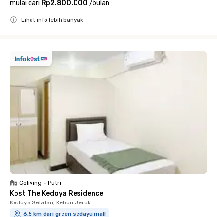
mulai dari
Rp2.800.000
/
bulan
Lihat info lebih banyak
Close
Coliving
•
Putri
Kost The Kedoya Residence
Kedoya Selatan, Kebon Jeruk
6.5 km dari green sedayu mall