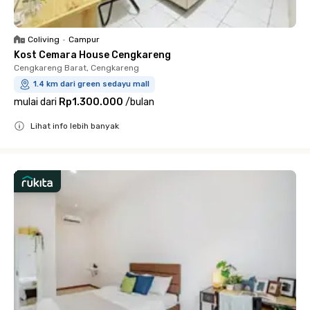
Coliving
•
Campur
Kost Cemara House Cengkareng
Cengkareng Barat, Cengkareng
1.4 km dari green sedayu mall
mulai dari
Rp1.300.000
/
bulan
Lihat info lebih banyak
Close