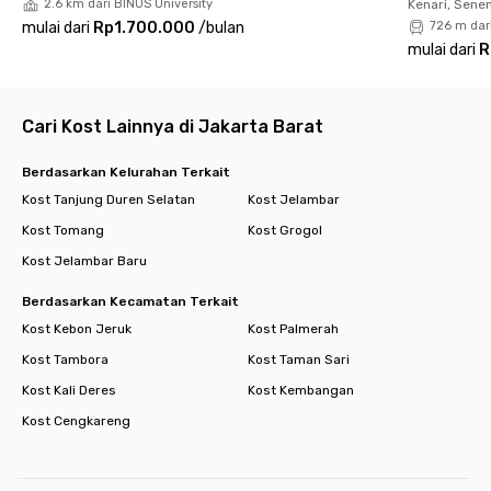
2.6 km dari BINUS University
Kenari, Sene
menit berkendara atau 5 menit ke Puskesmas Tanjung Duren
mulai dari
Rp1.700.000
/
bulan
726 m dar
Selatan.
mulai dari
R
Semua kamar di
Kost Azalea
Tanjung Duren sudak berfurnitur
lengkap dengan koneksi Wi-Fi stabil untuk nugas maupun WFH
seharian. Kamu juga bisa berkreasi di dapurnya yang bersih dan
Cari Kost Lainnya di Jakarta Barat
lapang, serta request jasa laundry maupun area parkir jika
membawa kendaraan sendiri. Hidup dijamin bebas ribet, deh!
Berdasarkan Kelurahan Terkait
Cari kost lain di Jakarta Barat.
Kost Tanjung Duren Selatan
Kost Jelambar
Kost Tomang
Kost Grogol
Kost Jelambar Baru
Berdasarkan Kecamatan Terkait
Kost Kebon Jeruk
Kost Palmerah
Kost Tambora
Kost Taman Sari
Kost Kali Deres
Kost Kembangan
Kost Cengkareng