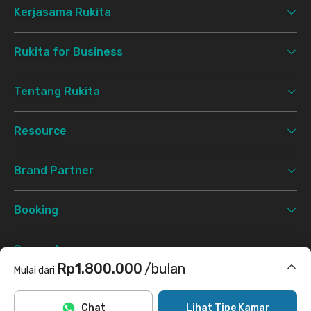
Kerjasama Rukita
Rukita for Business
Tentang Rukita
Resource
Brand Partner
Booking
Support
Rp1.800.000
/bulan
Mulai dari
Syarat & Ketentuan
Kebijakan Privasi
©
2026 Rukita. All rights reserved.
Termasuk internet/wifi, laundry
Chat
Lihat Tipe Kamar