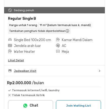
Sedang penuh
Regular Single B
Harga untuk 1 orang
11 m² (belum termasuk luas k. mandi)
Tambahan penghuni tidak diperbolehkan
Single Bed 100x200 cm
Kamar Mandi Dalam
Jendela arah luar
AC
Water Heater
Meja
Lihat Detail
Jadwalkan Visit
Rp2.000.000
/bulan
Termasuk internet/wifi, laundry
Tidak termasuk listrik
Chat
Join Waiting List