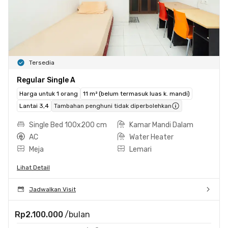
Tersedia
Regular Single A
Harga untuk 1 orang
11 m² (belum termasuk luas k. mandi)
Lantai 3,4
Tambahan penghuni tidak diperbolehkan
Single Bed 100x200 cm
Kamar Mandi Dalam
AC
Water Heater
Meja
Lemari
Lihat Detail
Jadwalkan Visit
Rp2.100.000
/bulan