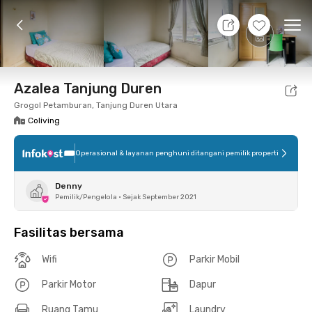
9 Agt 26 - Belum tahu
+
3
Ope
Foto
Fasilitas bersama
Lokasi
Kamar
Atura
Azalea Tanjung Duren
Grogol Petamburan, Tanjung Duren Utara
Coliving
Operasional & layanan penghuni ditangani pemilik properti
Denny
Pemilik/Pengelola
•
Sejak September 2021
Fasilitas bersama
Wifi
Parkir Mobil
Parkir Motor
Dapur
Ruang Tamu
Laundry