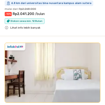
6.8 km dari universitas bina nusantara kampus alam sutera
mulai dari
Rp2.268.000
Rp2.041.200
/
bulan
-
10
%
Diskon sewa min. 12 Bulan
Lihat info lebih banyak
Close