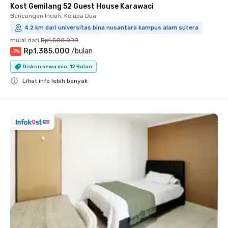
Kost Gemilang 52 Guest House Karawaci
Bencongan Indah, Kelapa Dua
4.2 km dari universitas bina nusantara kampus alam sutera
mulai dari
Rp1.500.000
Rp1.385.000
/
bulan
-
7
%
Diskon sewa min. 12 Bulan
Lihat info lebih banyak
Close