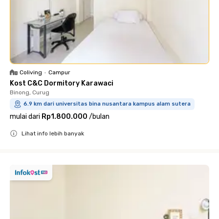
Coliving
•
Campur
Kost C&C Dormitory Karawaci
Binong, Curug
6.9 km dari universitas bina nusantara kampus alam sutera
mulai dari
Rp1.800.000
/
bulan
Lihat info lebih banyak
Close