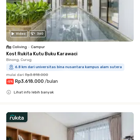
Video
360
Coliving
•
Campur
Kost Rukita Kutu Buku Karawaci
Binong, Curug
6.8 km dari universitas bina nusantara kampus alam sutera
mulai dari
Rp3.818.000
Rp3.618.000
/
bulan
-
5
%
Lihat info lebih banyak
Close