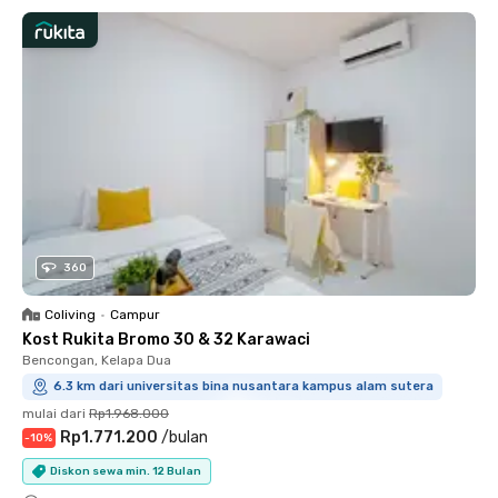
360
Coliving
•
Campur
Kost Rukita Bromo 30 & 32 Karawaci
Bencongan, Kelapa Dua
6.3 km dari universitas bina nusantara kampus alam sutera
mulai dari
Rp1.968.000
Rp1.771.200
/
bulan
-
10
%
Diskon sewa min. 12 Bulan