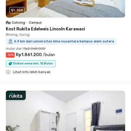
360
Coliving
•
Campur
Kost Rukita Edelweis Lincoln Karawaci
Binong, Curug
6.9 km dari universitas bina nusantara kampus alam sutera
mulai dari
Rp2.068.000
Rp1.861.200
/
bulan
-
10
%
Diskon sewa min. 12 Bulan
Lihat info lebih banyak
Close