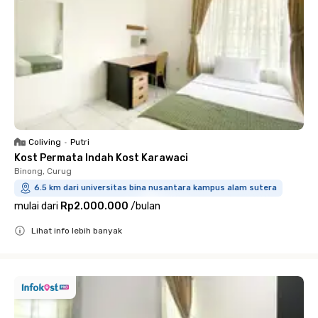
Coliving
•
Putri
Kost Permata Indah Kost Karawaci
Binong, Curug
6.5 km dari universitas bina nusantara kampus alam sutera
mulai dari
Rp2.000.000
/
bulan
Lihat info lebih banyak
Close