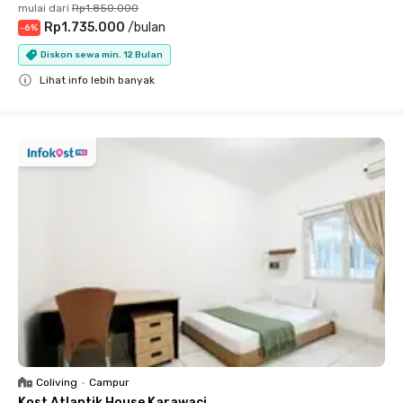
mulai dari
Rp1.850.000
Rp1.735.000
/
bulan
-
6
%
Diskon sewa min. 12 Bulan
Lihat info lebih banyak
Close
Coliving
•
Campur
Kost Atlantik House Karawaci