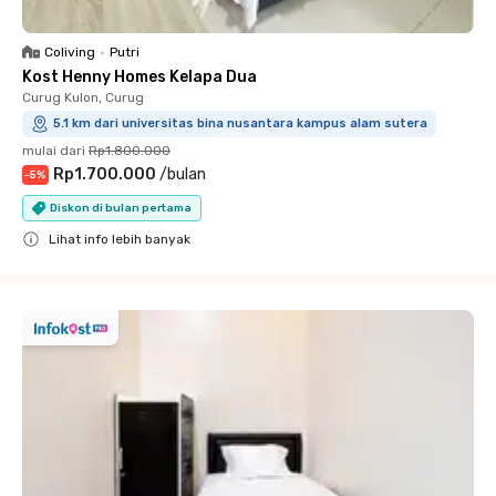
Coliving
•
Putri
Kost Henny Homes Kelapa Dua
Curug Kulon, Curug
5.1 km dari universitas bina nusantara kampus alam sutera
mulai dari
Rp1.800.000
Rp1.700.000
/
bulan
-
5
%
Diskon di bulan pertama
Lihat info lebih banyak
Close