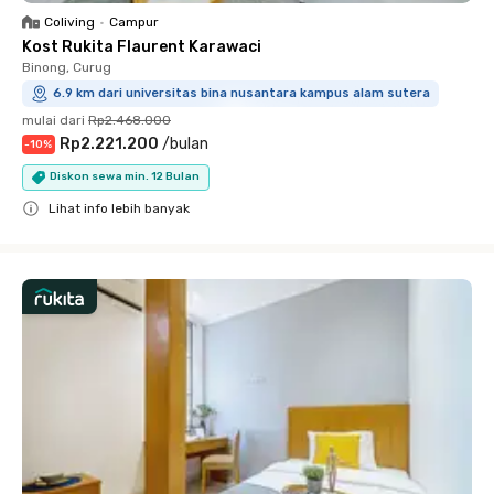
Coliving
•
Campur
Kost Rukita Flaurent Karawaci
Binong, Curug
6.9 km dari universitas bina nusantara kampus alam sutera
mulai dari
Rp2.468.000
Rp2.221.200
/
bulan
-
10
%
Diskon sewa min. 12 Bulan
Lihat info lebih banyak
Close