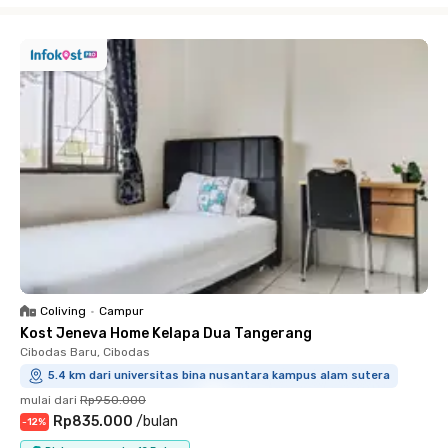
Coliving
•
Campur
Kost Jeneva Home Kelapa Dua Tangerang
Cibodas Baru, Cibodas
5.4 km dari universitas bina nusantara kampus alam sutera
mulai dari
Rp950.000
Rp835.000
/
bulan
-
12
%