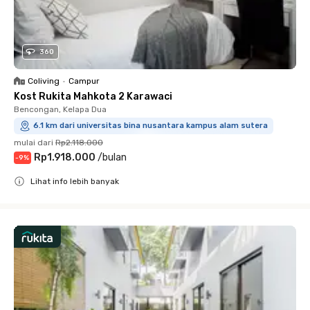
360
Coliving
•
Campur
Kost Rukita Mahkota 2 Karawaci
Bencongan, Kelapa Dua
6.1 km dari universitas bina nusantara kampus alam sutera
mulai dari
Rp2.118.000
Rp1.918.000
/
bulan
-
9
%
Lihat info lebih banyak
Close