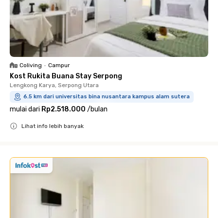
Coliving
•
Campur
Kost Rukita Buana Stay Serpong
Lengkong Karya, Serpong Utara
6.5 km dari universitas bina nusantara kampus alam sutera
mulai dari
Rp2.518.000
/
bulan
Lihat info lebih banyak
Close