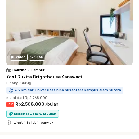
Video
360
Coliving
•
Campur
Kost Rukita Brighthouse Karawaci
Binong, Curug
6.2 km dari universitas bina nusantara kampus alam sutera
mulai dari
Rp2.768.000
Rp2.508.000
/
bulan
-
9
%
Diskon sewa min. 12 Bulan
Lihat info lebih banyak
Close