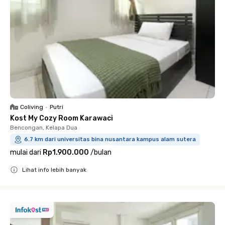
Coliving
•
Putri
Kost My Cozy Room Karawaci
Bencongan, Kelapa Dua
6.7 km dari universitas bina nusantara kampus alam sutera
mulai dari
Rp1.900.000
/
bulan
Lihat info lebih banyak
Close