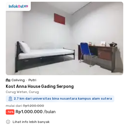
Coliving
•
Putri
Kost Anna House Gading Serpong
Curug Wetan, Curug
2.7 km dari universitas bina nusantara kampus alam sutera
mulai dari
Rp1.200.000
Rp1.000.000
/
bulan
-
16
%
Lihat info lebih banyak
Close