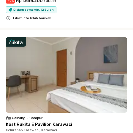
Rp1.636.200
/
bulan
-
10
%
Diskon sewa min. 12 Bulan
Lihat info lebih banyak
Close
Coliving
•
Campur
Kost Rukita E Pavilion Karawaci
Kelurahan Karawaci, Karawaci