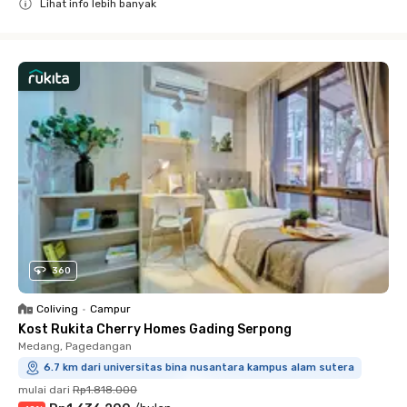
Lihat info lebih banyak
Close
360
Coliving
•
Campur
Kost Rukita Cherry Homes Gading Serpong
Medang, Pagedangan
6.7 km dari universitas bina nusantara kampus alam sutera
mulai dari
Rp1.818.000