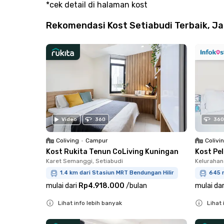
*cek detail di halaman kost
Rekomendasi Kost Setiabudi Terbaik, Ja
Video
360
360
Coliving
•
Campur
Colivi
Kost Rukita Tenun CoLiving Kuningan
Kost Pe
Karet Semanggi, Setiabudi
Kelurahan
1.4 km dari Stasiun MRT Bendungan Hilir
645 
mulai dari
Rp4.918.000
/
bulan
mulai dar
Lihat info lebih banyak
Lihat 
Close
Close