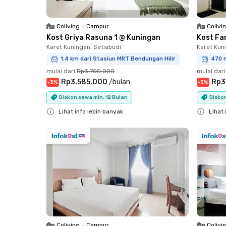
Coliving
•
Campur
Colivi
Kost Griya Rasuna 1 @ Kuningan
Kost Fa
Karet Kuningan, Setiabudi
Karet Kun
1.4 km dari Stasiun MRT Bendungan Hilir
470 m
mulai dari
Rp3.700.000
mulai dari
Rp3.585.000
/
bulan
Rp3
-
3
%
-
3
%
Diskon sewa min. 12 Bulan
Diskon
Lihat info lebih banyak
Lihat 
Close
Close
Coliving
•
Campur
Colivi