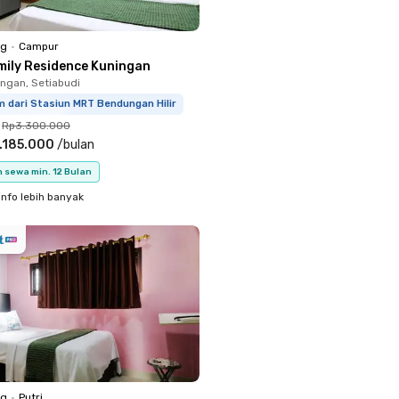
ng
•
Campur
mily Residence Kuningan
ingan, Setiabudi
 dari Stasiun MRT Bendungan Hilir
Rp3.300.000
.185.000
/
bulan
 sewa min. 12 Bulan
info lebih banyak
ng
•
Putri