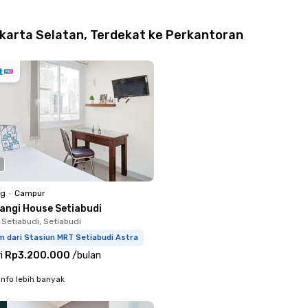
karta Selatan, Terdekat ke Perkantoran
ng
•
Campur
langi House Setiabudi
 Setiabudi, Setiabudi
m dari Stasiun MRT Setiabudi Astra
i
Rp3.200.000
/
bulan
info lebih banyak