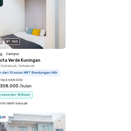
o
360
ng
•
Campur
kita Verde Kuningan
 Setiabudi, Setiabudi
m dari Stasiun MRT Bendungan Hilir
Rp3.568.000
.308.000
/
bulan
 sewa min. 12 Bulan
info lebih banyak