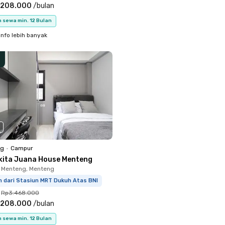
.208.000
/
bulan
 sewa min. 12 Bulan
info lebih banyak
ng
•
Campur
kita Juana House Menteng
 Menteng, Menteng
m dari Stasiun MRT Dukuh Atas BNI
Rp3.468.000
.208.000
/
bulan
 sewa min. 12 Bulan