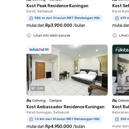
Kost Peak Residence Kuningan
Kost Se
Karet, Setiabudi
Karet Kun
586 m dari Stasiun MRT Bendungan Hilir
619 m
mulai dari
Rp3.900.000
/
bulan
mulai dar
Lihat info lebih banyak
Lihat 
Close
Close
360
360
Coliving
•
Campur
Colivi
Kost Ambassador Residence Kuningan
Kost Ru
Karet Kuningan, Setiabudi
Kelurahan
1.0 km dari Stasiun MRT Bendungan Hilir
250 
mulai dari
Rp4.950.000
/
bulan
mulai dari