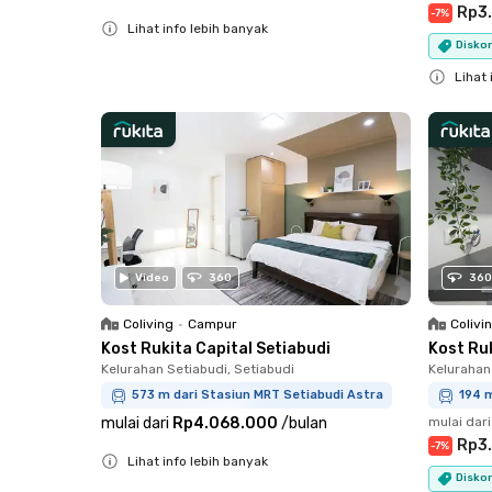
Rp3
-
7
%
Lihat info lebih banyak
Diskon
Close
Lihat 
Close
Video
360
360
Coliving
•
Campur
Colivi
Kost Rukita Capital Setiabudi
Kost Ru
Kelurahan Setiabudi, Setiabudi
Kelurahan
573 m dari Stasiun MRT Setiabudi Astra
194 
mulai dari
Rp4.068.000
/
bulan
mulai dari
Rp3
-
7
%
Lihat info lebih banyak
Diskon
Close