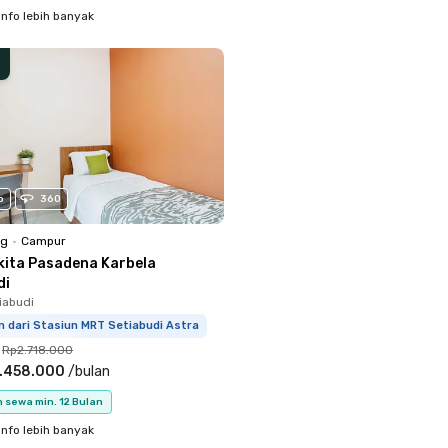
info lebih banyak
o
360
ng
•
Campur
kita Pasadena Karbela
di
iabudi
m dari Stasiun MRT Setiabudi Astra
Rp2.718.000
.458.000
/
bulan
 sewa min. 12 Bulan
info lebih banyak