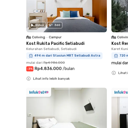
Video
360
Coliving
•
Campur
Colivi
Kost Rukita Pacific Setiabudi
Kost Re
Kelurahan Setiabudi, Setiabudi
Karet Kun
494 m dari Stasiun MRT Setiabudi Astra
720 m
mulai dari
Rp4.986.000
mulai dar
Rp4.836.000
/
bulan
-
3
%
Lihat 
Lihat info lebih banyak
Close
Close