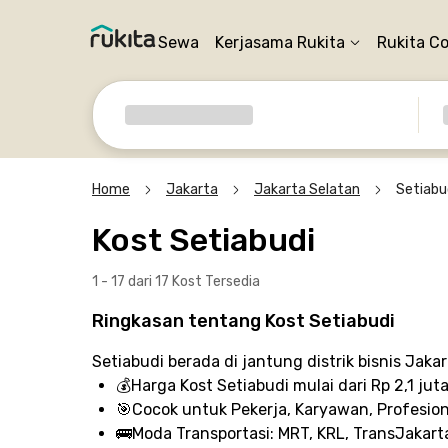
Sewa
Kerjasama Rukita
Rukita C
Home
Jakarta
Jakarta Selatan
Setiabu
Kost Setiabudi
1 - 17 dari 17 Kost
Tersedia
Ringkasan tentang Kost Setiabudi
Setiabudi berada di jantung distrik bisnis Jak
💰
Harga Kost Setiabudi
mulai dari Rp 2,1 jut
🎯
Cocok untuk
Pekerja, Karyawan, Profesion
🚌
Moda Transportasi:
MRT, KRL, TransJakarta