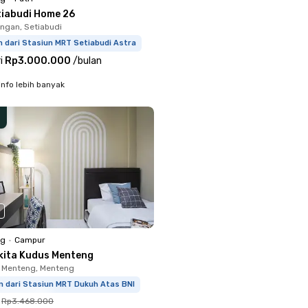
tiabudi Home 26
ingan, Setiabudi
 dari Stasiun MRT Setiabudi Astra
i
Rp3.000.000
/
bulan
info lebih banyak
ng
•
Campur
kita Kudus Menteng
 Menteng, Menteng
m dari Stasiun MRT Dukuh Atas BNI
Rp3.468.000