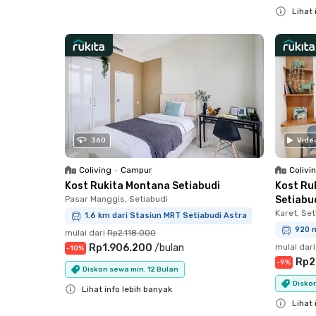
Lihat 
Close
360
Vide
Coliving
•
Campur
Colivi
Kost Rukita Montana Setiabudi
Kost Ru
Pasar Manggis, Setiabudi
Setiabu
Karet, Set
1.6 km dari Stasiun MRT Setiabudi Astra
920 
mulai dari
Rp2.118.000
Rp1.906.200
/
bulan
mulai dari
-
10
%
Rp2
-
9
%
Diskon sewa min. 12 Bulan
Diskon
Lihat info lebih banyak
Lihat 
Close