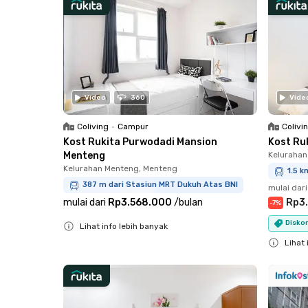
Video
360
Vide
Coliving
•
Campur
Colivi
Kost Rukita Purwodadi Mansion
Kost Ru
Menteng
Kelurahan
Kelurahan Menteng, Menteng
1.5 k
387 m dari Stasiun MRT Dukuh Atas BNI
mulai dari
mulai dari
Rp3.568.000
/
bulan
Rp3
-
7
%
Diskon
Lihat info lebih banyak
Close
Lihat 
Close