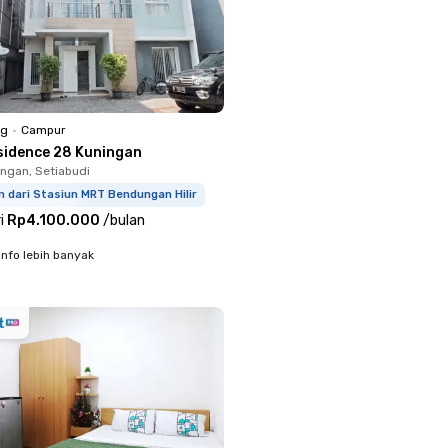
ng
•
Campur
sidence 28 Kuningan
ingan, Setiabudi
 dari Stasiun MRT Bendungan Hilir
i
Rp4.100.000
/
bulan
info lebih banyak