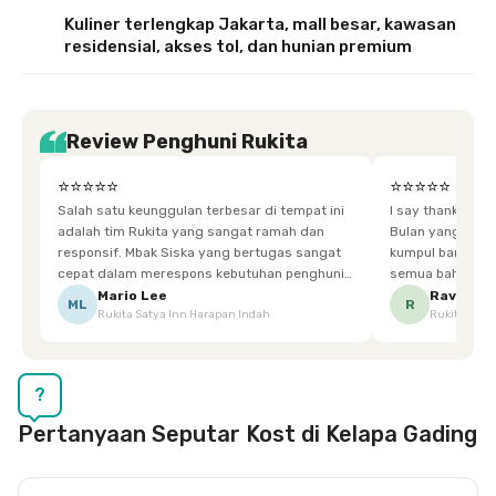
Kuliner terlengkap Jakarta, mall besar, kawasan
residensial, akses tol, dan hunian premium
Review Penghuni Rukita
⭐⭐⭐⭐⭐
⭐⭐⭐⭐⭐
Salah satu keunggulan terbesar di tempat ini
I say thankyou s
adalah tim Rukita yang sangat ramah dan
Bulan yang super happy! banyak tem
responsif. Mbak Siska yang bertugas sangat
kumpul bareng mak
cepat dalam merespons kebutuhan penghuni.
semua bahagia ad
Ketika saya meminta keset karena sempat
mgkn saran dari air aja & kebersihan lebih di
Mario Lee
Ravena
ML
R
Rukita Satya Inn Harapan Indah
Rukita Dimi
terpeleset, permintaan tersebut langsung
tingkatka
dipenuhi dengan cepat. Terima kasih Mbak
Siska.
?
Pertanyaan Seputar Kost di Kelapa Gading