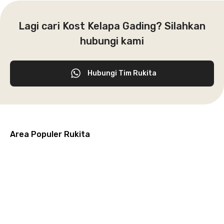
Lagi cari Kost Kelapa Gading? Silahkan
hubungi kami
Hubungi Tim Rukita
Area Populer Rukita
Grogol
Kebon
Kuningan
Petamburan
Menteng
Jeruk
Bandung
Surabaya
Malang
Solo
Karawaci
Jakarta
Jakarta
Jakarta
Jakarta
Jawa
Jawa
Jawa
Jawa
Selatan
Barat
Tangerang
Pusat
Barat
Barat
Timur
Timur
Tengah