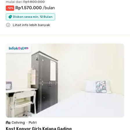
mulai dari
Rp1.800.000
Rp1.570.000
/
bulan
-
12
%
Diskon sewa min. 12 Bulan
Lihat info lebih banyak
Close
Coliving
•
Putri
Kost Kopyor Girls Kelapa Gading