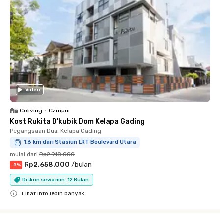
Video
Coliving
•
Campur
Kost Rukita D'kubik Dom Kelapa Gading
Pegangsaan Dua, Kelapa Gading
1.6 km dari Stasiun LRT Boulevard Utara
mulai dari
Rp2.918.000
Rp2.658.000
/
bulan
-
8
%
Diskon sewa min. 12 Bulan
Lihat info lebih banyak
Close