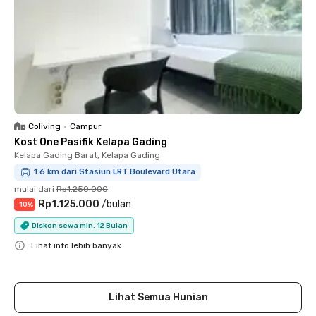
Coliving
•
Campur
Kost One Pasifik Kelapa Gading
Kelapa Gading Barat, Kelapa Gading
1.6 km dari Stasiun LRT Boulevard Utara
mulai dari
Rp1.250.000
Rp1.125.000
/
bulan
-
10
%
Diskon sewa min. 12 Bulan
Lihat info lebih banyak
Close
Lihat Semua Hunian