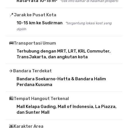
Rata-rata 10-15 m²
*cek info kamar di halaman properti
📍
Jarak ke Pusat Kota
10-15 km ke Sudirman
*tergantung lokasi kost yang
dipilih
🚌
Transportasi Umum
Terhubung dengan MRT, LRT, KRL Commuter,
TransJakarta, dan angkutan kota
✈️
Bandara Terdekat
Bandara Soekarno-Hatta & Bandara Halim
Perdana Kusuma
🛍️
Tempat Hangout Terkenal
Mall Kelapa Gading, Mall of Indonesia, La Piazza,
dan Sunter Mall
🌆
Karakter Area