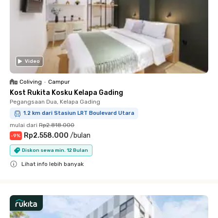
Video
Coliving
•
Campur
Kost Rukita Kosku Kelapa Gading
Pegangsaan Dua, Kelapa Gading
1.2 km dari Stasiun LRT Boulevard Utara
mulai dari
Rp2.818.000
Rp2.558.000
/
bulan
-
9
%
Diskon sewa min. 12 Bulan
Lihat info lebih banyak
Close