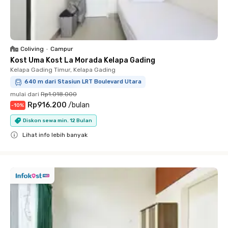
Coliving
•
Campur
Kost Uma Kost La Morada Kelapa Gading
Kelapa Gading Timur, Kelapa Gading
640 m dari Stasiun LRT Boulevard Utara
mulai dari
Rp1.018.000
Rp916.200
/
bulan
-
10
%
Diskon sewa min. 12 Bulan
Lihat info lebih banyak
Close