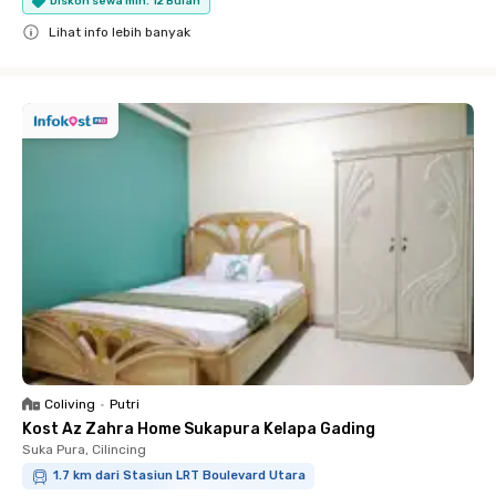
Diskon sewa min. 12 Bulan
Lihat info lebih banyak
Close
Coliving
•
Putri
Kost Az Zahra Home Sukapura Kelapa Gading
Suka Pura, Cilincing
1.7 km dari Stasiun LRT Boulevard Utara