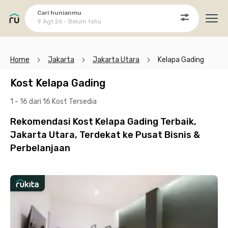
Cari hunianmu
9 Agt 26 - Belum tahu
Ope
Home
Jakarta
Jakarta Utara
Kelapa Gading
Kost Kelapa Gading
1 - 16 dari 16 Kost
Tersedia
Rekomendasi Kost Kelapa Gading Terbaik,
Jakarta Utara, Terdekat ke Pusat Bisnis &
Perbelanjaan