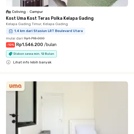
Coliving
•
Campur
Kost Uma Kost Teras Polka Kelapa Gading
Kelapa Gading Timur, Kelapa Gading
1.4 km dari Stasiun LRT Boulevard Utara
mulai dari
Rp1.718.000
Rp1.546.200
/
bulan
-
10
%
Diskon sewa min. 12 Bulan
Lihat info lebih banyak
Close