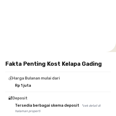
Setiabudi
Cilandak
Depok
Kemanggisan
Semarang
Medan
Tangerang
Bali
Yogyakarta
Jakarta
Jakarta
Jawa
Jakarta
Jawa
Sumatera
Selatan
Banten
Selatan
Barat
Barat
Bali
Yogyakarta
Tengah
Utara
Fakta Penting Kost Kelapa Gading
💰
Harga Bulanan mulai dari
Rp 1 juta
🔐
Deposit
Tersedia berbagai skema deposit
*cek detail di
halaman properti