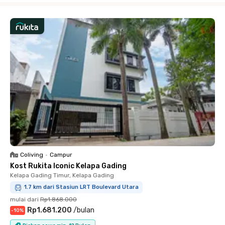
Coliving
•
Campur
Kost Rukita Iconic Kelapa Gading
Kelapa Gading Timur, Kelapa Gading
1.7 km dari Stasiun LRT Boulevard Utara
mulai dari
Rp1.868.000
Rp1.681.200
/
bulan
-
10
%