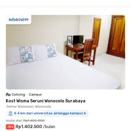
Close
Coliving
•
Campur
Kost Wisma Seruni Wonocolo Surabaya
Jemur Wonosari, Wonocolo
6.4 km dari universitas airlangga kampus b
mulai dari
Rp1.650.000
Rp1.402.500
/
bulan
-
15
%