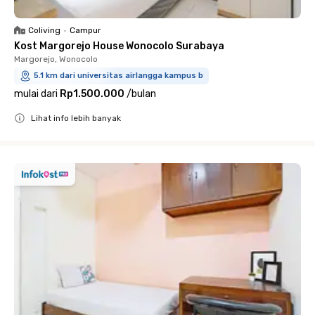
Coliving
•
Campur
Kost Margorejo House Wonocolo Surabaya
Margorejo, Wonocolo
5.1 km dari universitas airlangga kampus b
mulai dari
Rp1.500.000
/
bulan
Lihat info lebih banyak
Close