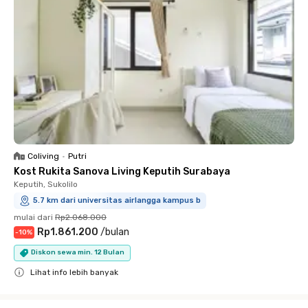
Coliving
•
Putri
Kost Rukita Sanova Living Keputih Surabaya
Keputih, Sukolilo
5.7 km dari universitas airlangga kampus b
mulai dari
Rp2.068.000
Rp1.861.200
/
bulan
-
10
%
Diskon sewa min. 12 Bulan
Lihat info lebih banyak
Close