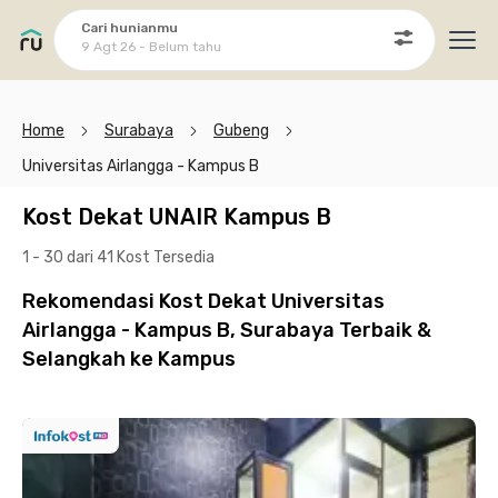
Cari hunianmu
9 Agt 26 - Belum tahu
Ope
Home
Surabaya
Gubeng
Universitas Airlangga - Kampus B
Kost Dekat UNAIR Kampus B
1 - 30 dari 41 Kost
Tersedia
Rekomendasi Kost Dekat Universitas
Airlangga - Kampus B, Surabaya Terbaik &
Selangkah ke Kampus