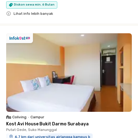
Diskon sewa min. 6 Bulan
Lihat info lebih banyak
Close
Coliving
•
Campur
Kost Avi House Bukit Darmo Surabaya
Putat Gede, Suko Manunggal
6.7 km dari universitas airlangga kampus b