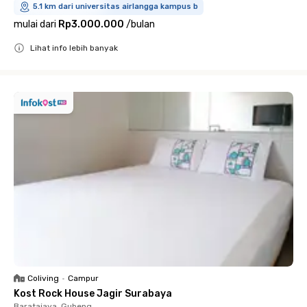
5.1 km dari universitas airlangga kampus b
mulai dari
Rp3.000.000
/
bulan
Lihat info lebih banyak
Close
Coliving
•
Campur
Kost Rock House Jagir Surabaya
Baratajaya, Gubeng