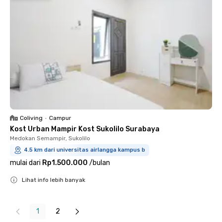
Coliving
•
Campur
Kost Urban Mampir Kost Sukolilo Surabaya
Medokan Semampir, Sukolilo
4.5 km dari universitas airlangga kampus b
mulai dari
Rp1.500.000
/
bulan
Lihat info lebih banyak
Close
1
2