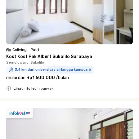
Coliving
•
Putri
Kost Kost Pak Albert Sukolilo Surabaya
Semolowaru, Sukolilo
3.4 km dari universitas airlangga kampus b
mulai dari
Rp1.500.000
/
bulan
Lihat info lebih banyak
Close