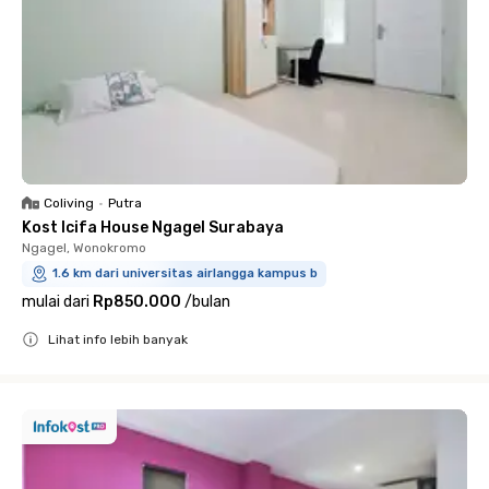
Coliving
•
Putra
Kost Icifa House Ngagel Surabaya
Ngagel, Wonokromo
1.6 km dari universitas airlangga kampus b
mulai dari
Rp850.000
/
bulan
Lihat info lebih banyak
Close