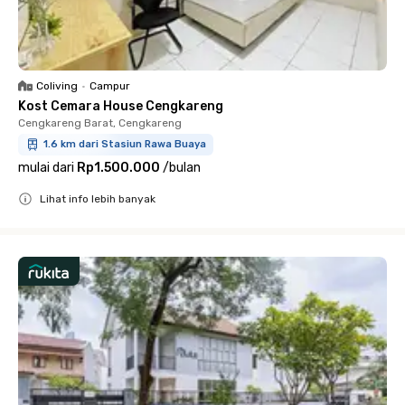
Coliving
•
Campur
Kost Cemara House Cengkareng
Cengkareng Barat, Cengkareng
1.6 km dari Stasiun Rawa Buaya
mulai dari
Rp1.500.000
/
bulan
Lihat info lebih banyak
Close