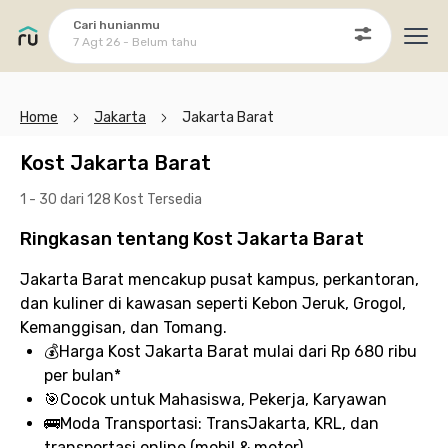
Cari hunianmu
7 Agt 26 - Belum tahu
Ope
Home
Jakarta
Jakarta Barat
Kost Jakarta Barat
1 - 30 dari 128 Kost
Tersedia
Ringkasan tentang Kost Jakarta Barat
Jakarta Barat mencakup pusat kampus, perkantoran,
dan kuliner di kawasan seperti Kebon Jeruk, Grogol,
Kemanggisan, dan Tomang.
💰
Harga Kost Jakarta Barat
mulai dari Rp 680 ribu
per bulan*
🎯
Cocok untuk
Mahasiswa, Pekerja, Karyawan
🚌
Moda Transportasi:
TransJakarta, KRL, dan
transportasi online (mobil & motor)