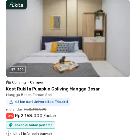
360
Coliving
•
Campur
Kost Rukita Pumpkin Coliving Mangga Besar
Mangga Besar, Taman Sari
4.1 km dari Universitas Trisakti
mulai dari
Rp2.318.000
Rp2.168.000
/
bulan
-
6
%
Diskon di bulan pertama
Lihat info lebih banyak