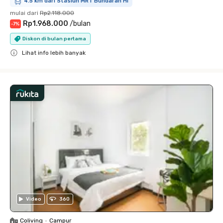
4.5 km dari Stasiun MRT Bundaran HI
mulai dari
Rp2.118.000
Rp1.968.000
/
bulan
-
7
%
Diskon di bulan pertama
Lihat info lebih banyak
Close
Video
360
Coliving
•
Campur