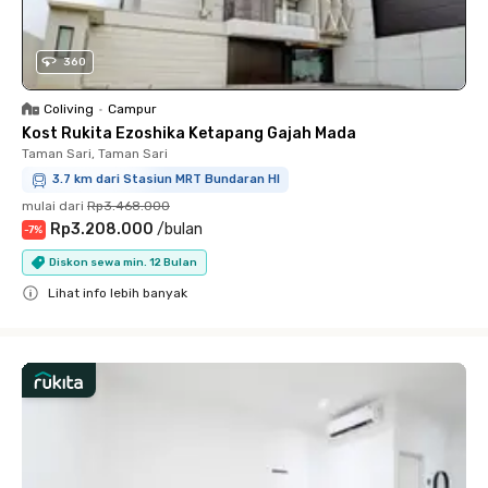
360
Coliving
•
Campur
Kost Rukita Ezoshika Ketapang Gajah Mada
Taman Sari, Taman Sari
3.7 km dari Stasiun MRT Bundaran HI
mulai dari
Rp3.468.000
Rp3.208.000
/
bulan
-
7
%
Diskon sewa min. 12 Bulan
Lihat info lebih banyak
Close