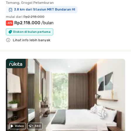
Tomang, Grogol Petamburan
3.8 km dari Stasiun MRT Bundaran HI
mulai dari
Rp2.218.000
Rp2.118.000
/
bulan
-
4
%
Diskon di bulan pertama
Lihat info lebih banyak
Close
Video
360