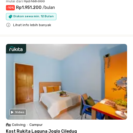
mulai dari
Rp2.168.000
Rp1.951.200
/
bulan
-
10
%
Diskon sewa min. 12 Bulan
Lihat info lebih banyak
Close
Video
Coliving
•
Campur
Kost Rukita Laguna Joglo Ciledug