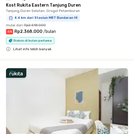
Kost Rukita Eastern Tanjung Duren
Tanjung Duren Selatan, Grogol Petamburan
4.4 km dari Stasiun MRT Bundaran HI
mulai dari
Rp2.518.000
Rp2.368.000
/
bulan
-
5
%
Diskon di bulan pertama
Lihat info lebih banyak
Close