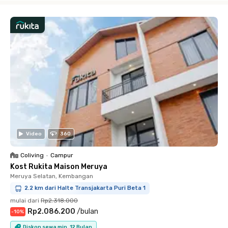
Video
360
Coliving
•
Campur
Kost Rukita Maison Meruya
Meruya Selatan, Kembangan
2.2 km dari Halte Transjakarta Puri Beta 1
mulai dari
Rp2.318.000
Rp2.086.200
/
bulan
-
10
%
Diskon sewa min. 12 Bulan