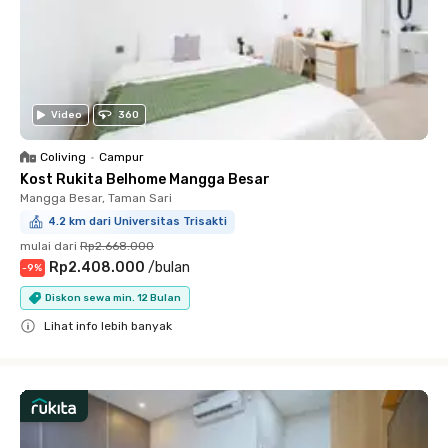
Video
360
Coliving
•
Campur
Kost Rukita Belhome Mangga Besar
Mangga Besar, Taman Sari
4.2 km dari Universitas Trisakti
mulai dari
Rp2.668.000
Rp2.408.000
/
bulan
-
9
%
Diskon sewa min. 12 Bulan
Lihat info lebih banyak
Close