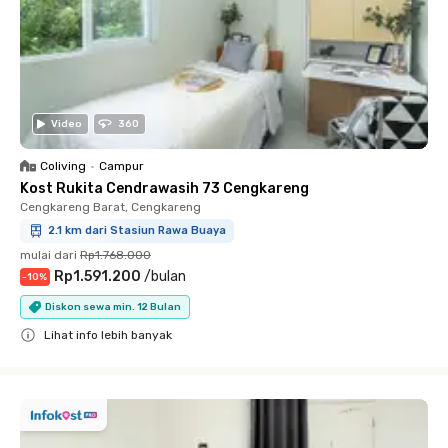
Video
360
Coliving
•
Campur
Kost Rukita Cendrawasih 73 Cengkareng
Cengkareng Barat, Cengkareng
2.1 km dari Stasiun Rawa Buaya
mulai dari
Rp1.768.000
Rp1.591.200
/
bulan
-
10
%
Diskon sewa min. 12 Bulan
Lihat info lebih banyak
Close