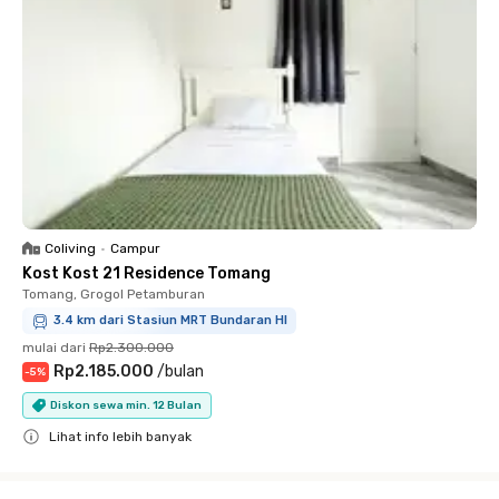
Coliving
•
Campur
Kost Kost 21 Residence Tomang
Tomang, Grogol Petamburan
3.4 km dari Stasiun MRT Bundaran HI
mulai dari
Rp2.300.000
Rp2.185.000
/
bulan
-
5
%
Diskon sewa min. 12 Bulan
Lihat info lebih banyak
Close