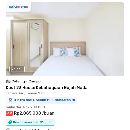
360
Coliving
•
Campur
Kost 23 House Kebahagiaan Gajah Mada
Taman Sari, Taman Sari
4.2 km dari Stasiun MRT Bundaran HI
mulai dari
Rp2.200.000
Rp2.085.000
/
bulan
-
5
%
Diskon sewa min. 12 Bulan