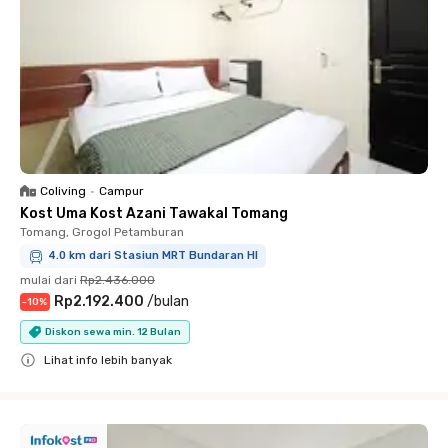
Coliving
•
Campur
Kost Uma Kost Azani Tawakal Tomang
Tomang, Grogol Petamburan
4.0 km dari Stasiun MRT Bundaran HI
mulai dari
Rp2.436.000
Rp2.192.400
/
bulan
-
10
%
Diskon sewa min. 12 Bulan
Lihat info lebih banyak
Close