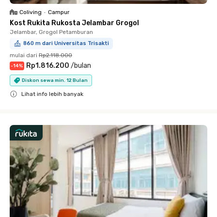
Coliving
•
Campur
Kost Rukita Rukosta Jelambar Grogol
Jelambar, Grogol Petamburan
860 m dari Universitas Trisakti
mulai dari
Rp2.118.000
Rp1.816.200
/
bulan
-
14
%
Diskon sewa min. 12 Bulan
Lihat info lebih banyak
Close