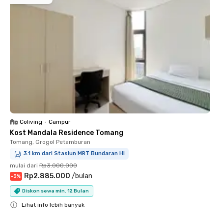
Coliving
•
Campur
Kost Mandala Residence Tomang
Tomang, Grogol Petamburan
3.1 km dari Stasiun MRT Bundaran HI
mulai dari
Rp3.000.000
Rp2.885.000
/
bulan
-
3
%
Diskon sewa min. 12 Bulan
Lihat info lebih banyak
Close