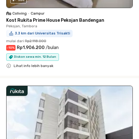
Coliving
•
Campur
Kost Rukita Prime House Pekojan Bandengan
Pekojan, Tambora
3.3 km dari Universitas Trisakti
mulai dari
Rp2.118.000
Rp1.906.200
/
bulan
-
10
%
Diskon sewa min. 12 Bulan
Lihat info lebih banyak
Close