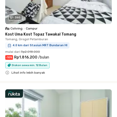
360
Coliving
•
Campur
Kost Uma Kost Topaz Tawakal Tomang
Tomang, Grogol Petamburan
4.0 km dari Stasiun MRT Bundaran HI
mulai dari
Rp2.018.000
Rp1.816.200
/
bulan
-
10
%
Diskon sewa min. 12 Bulan
Lihat info lebih banyak
Close