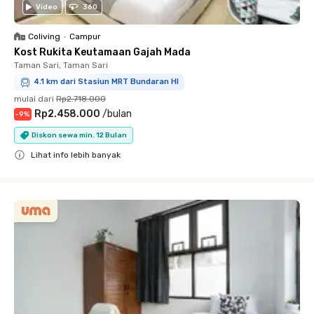
Video
360
Coliving
•
Campur
Kost Rukita Keutamaan Gajah Mada
Taman Sari, Taman Sari
4.1 km dari Stasiun MRT Bundaran HI
mulai dari
Rp2.718.000
Rp2.458.000
/
bulan
-
9
%
Diskon sewa min. 12 Bulan
Lihat info lebih banyak
Close