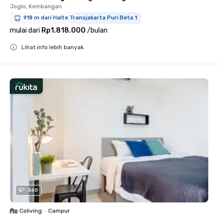
Joglo, Kembangan
918 m dari Halte Transjakarta Puri Beta 1
mulai dari
Rp1.818.000
/
bulan
Lihat info lebih banyak
Close
360
Coliving
•
Campur