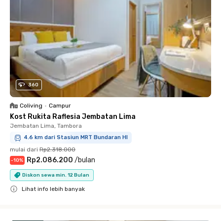
360
Coliving
•
Campur
Kost Rukita Raflesia Jembatan Lima
Jembatan Lima, Tambora
4.6 km dari Stasiun MRT Bundaran HI
mulai dari
Rp2.318.000
Rp2.086.200
/
bulan
-
10
%
Diskon sewa min. 12 Bulan
Lihat info lebih banyak
Close