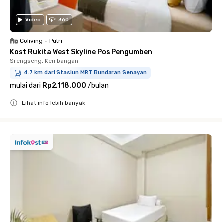
Video
360
Coliving
•
Putri
Kost Rukita West Skyline Pos Pengumben
Srengseng, Kembangan
4.7 km dari Stasiun MRT Bundaran Senayan
mulai dari
Rp2.118.000
/
bulan
Lihat info lebih banyak
Close