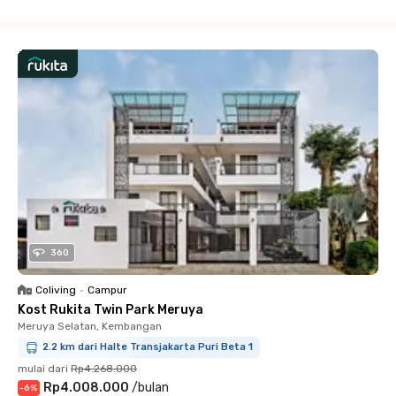
Close
360
Coliving
•
Campur
Kost Rukita Twin Park Meruya
Meruya Selatan, Kembangan
2.2 km dari Halte Transjakarta Puri Beta 1
mulai dari
Rp4.268.000
Rp4.008.000
/
bulan
-
6
%