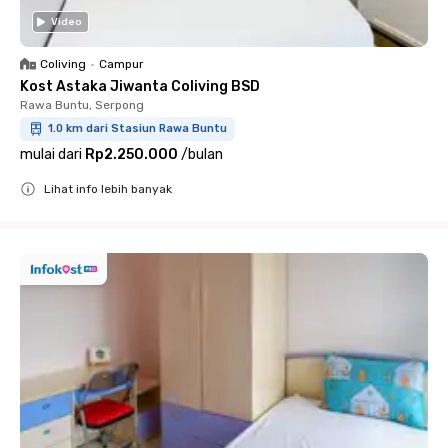
Video
Coliving
•
Campur
Kost Astaka Jiwanta Coliving BSD
Rawa Buntu, Serpong
1.0 km dari Stasiun Rawa Buntu
mulai dari
Rp2.250.000
/
bulan
Lihat info lebih banyak
Close