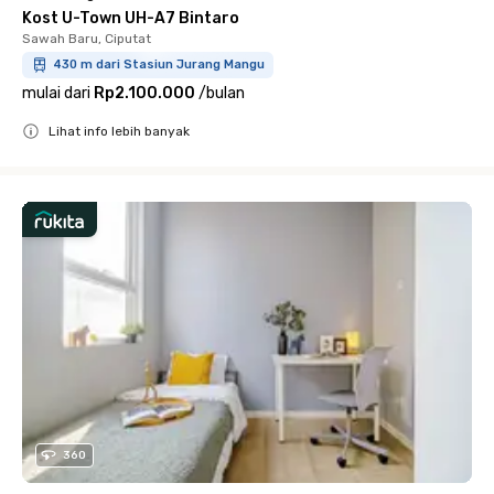
Kost U-Town UH-A7 Bintaro
Sawah Baru, Ciputat
430 m dari Stasiun Jurang Mangu
mulai dari
Rp2.100.000
/
bulan
Lihat info lebih banyak
Close
360