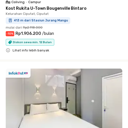
Coliving
•
Campur
Kost Rukita U-Town Bougenville Bintaro
Kelurahan Ciputat, Ciputat
413 m dari Stasiun Jurang Mangu
mulai dari
Rp2.118.000
Rp1.906.200
/
bulan
-
10
%
Diskon sewa min. 12 Bulan
Lihat info lebih banyak
Close