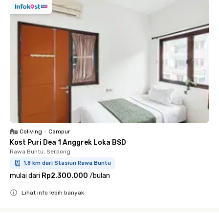
Coliving
•
Campur
Kost Puri Dea 1 Anggrek Loka BSD
Rawa Buntu, Serpong
1.8 km dari Stasiun Rawa Buntu
mulai dari
Rp2.300.000
/
bulan
Lihat info lebih banyak
Close