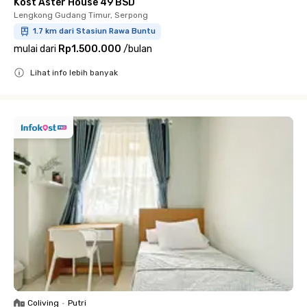
Kost Aster House 49 BSD
Lengkong Gudang Timur, Serpong
1.7 km dari Stasiun Rawa Buntu
mulai dari
Rp1.500.000
/
bulan
Lihat info lebih banyak
Close
Coliving
•
Putri