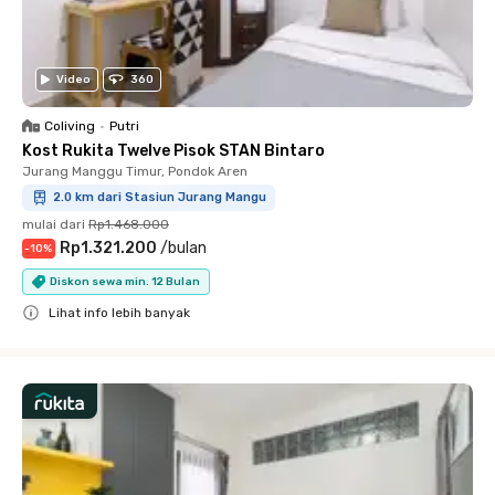
Video
360
Coliving
•
Putri
Kost Rukita Twelve Pisok STAN Bintaro
Jurang Manggu Timur, Pondok Aren
2.0 km dari Stasiun Jurang Mangu
mulai dari
Rp1.468.000
Rp1.321.200
/
bulan
-
10
%
Diskon sewa min. 12 Bulan
Lihat info lebih banyak
Close