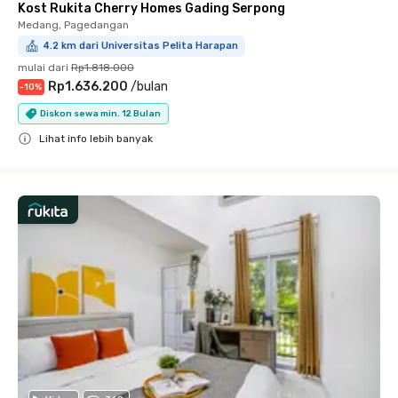
Kost Rukita Cherry Homes Gading Serpong
Medang, Pagedangan
4.2 km dari Universitas Pelita Harapan
mulai dari
Rp1.818.000
Rp1.636.200
/
bulan
-
10
%
Diskon sewa min. 12 Bulan
Lihat info lebih banyak
Close