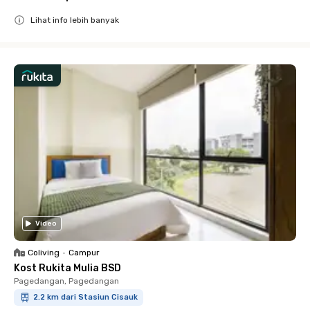
Lihat info lebih banyak
Close
Video
Coliving
•
Campur
Kost Rukita Mulia BSD
Pagedangan, Pagedangan
2.2 km dari Stasiun Cisauk