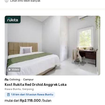
Lihat info lebih banyak
Close
Video
Coliving
•
Campur
Kost Rukita Red Orchid Anggrek Loka
Rawa Buntu, Serpong
1.8 km dari Stasiun Rawa Buntu
mulai dari
Rp2.118.000
/
bulan