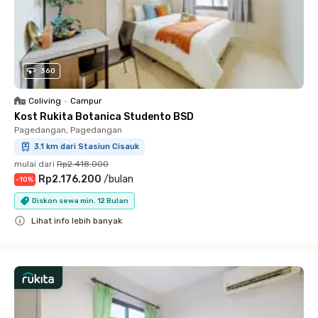
360
Coliving
•
Campur
Kost Rukita Botanica Studento BSD
Pagedangan, Pagedangan
3.1 km dari Stasiun Cisauk
mulai dari
Rp2.418.000
Rp2.176.200
/
bulan
-
10
%
Diskon sewa min. 12 Bulan
Lihat info lebih banyak
Close