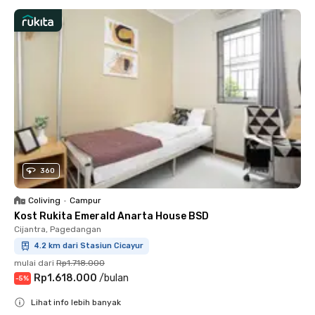
360
Coliving
•
Campur
Kost Rukita Emerald Anarta House BSD
Cijantra, Pagedangan
4.2 km dari Stasiun Cicayur
mulai dari
Rp1.718.000
Rp1.618.000
/
bulan
-
5
%
Lihat info lebih banyak