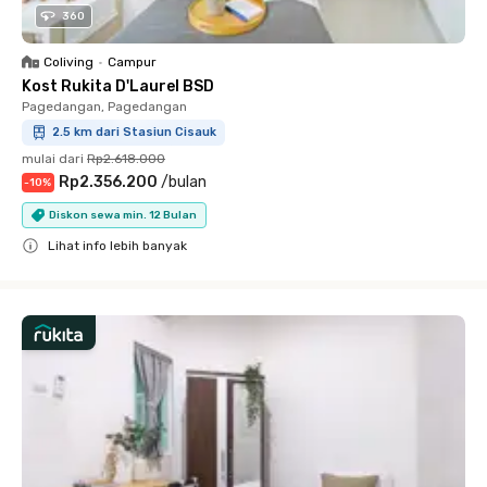
360
Coliving
•
Campur
Kost Rukita D'Laurel BSD
Pagedangan, Pagedangan
2.5 km dari Stasiun Cisauk
mulai dari
Rp2.618.000
Rp2.356.200
/
bulan
-
10
%
Diskon sewa min. 12 Bulan
Lihat info lebih banyak
Close