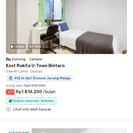
Video
360
Coliving
•
Campur
Kost Rukita U-Town Bintaro
Sawah Lama, Ciputat
412 m dari Stasiun Jurang Mangu
mulai dari
Rp2.518.000
Rp1.816.200
/
bulan
-
27
%
Diskon sewa min. 12 Bulan
Lihat info lebih banyak
Close