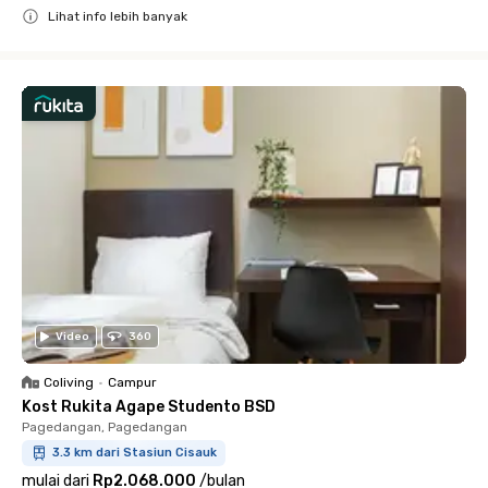
Lihat info lebih banyak
Close
Video
360
Coliving
•
Campur
Kost Rukita Agape Studento BSD
Pagedangan, Pagedangan
3.3 km dari Stasiun Cisauk
mulai dari
Rp2.068.000
/
bulan