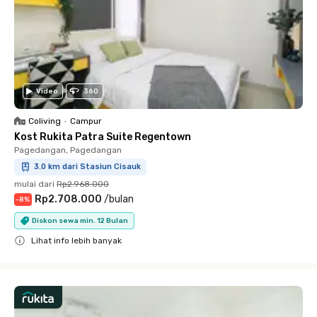
Video
360
Coliving
•
Campur
Kost Rukita Patra Suite Regentown
Pagedangan, Pagedangan
3.0 km dari Stasiun Cisauk
mulai dari
Rp2.968.000
Rp2.708.000
/
bulan
-
8
%
Diskon sewa min. 12 Bulan
Lihat info lebih banyak
Close