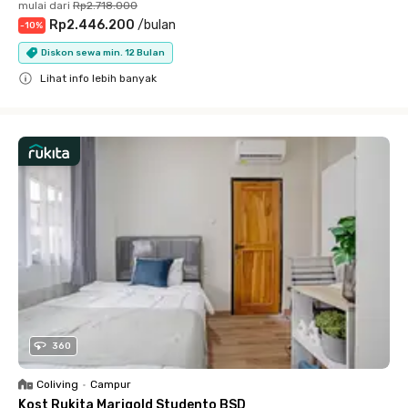
mulai dari
Rp2.718.000
Rp2.446.200
/
bulan
-
10
%
Diskon sewa min. 12 Bulan
Lihat info lebih banyak
Close
360
Coliving
•
Campur
Kost Rukita Marigold Studento BSD