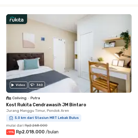
Close
Video
360
Coliving
•
Putra
Kost Rukita Cendrawasih JM Bintaro
Jurang Manggu Timur, Pondok Aren
5.0 km dari Stasiun MRT Lebak Bulus
mulai dari
Rp2.268.000
Rp2.018.000
/
bulan
-
11
%