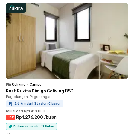
Coliving
•
Campur
Kost Rukita Dimigo Coliving BSD
Pagedangan, Pagedangan
3.6 km dari Stasiun Cicayur
mulai dari
Rp1.418.000
Rp1.276.200
/
bulan
-
10
%
Diskon sewa min. 12 Bulan