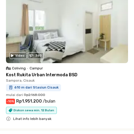
Video
360
Coliving
•
Campur
Kost Rukita Urban Intermoda BSD
Sampora, Cisauk
610 m dari Stasiun Cisauk
mulai dari
Rp2.168.000
Rp1.951.200
/
bulan
-
10
%
Diskon sewa min. 12 Bulan
Lihat info lebih banyak
Close