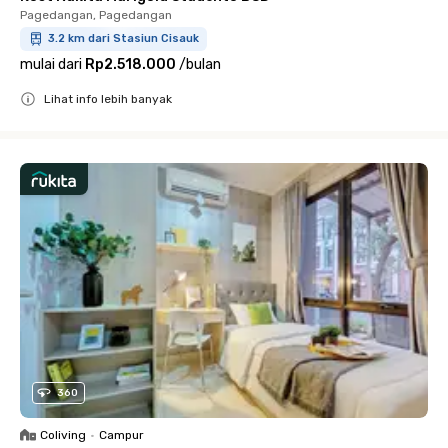
Pagedangan, Pagedangan
3.2 km dari Stasiun Cisauk
mulai dari
Rp2.518.000
/
bulan
Lihat info lebih banyak
Close
360
Coliving
•
Campur