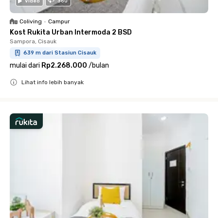
Video
360
Coliving
•
Campur
Kost Rukita Urban Intermoda 2 BSD
Sampora, Cisauk
639 m dari Stasiun Cisauk
mulai dari
Rp2.268.000
/
bulan
Lihat info lebih banyak
Close