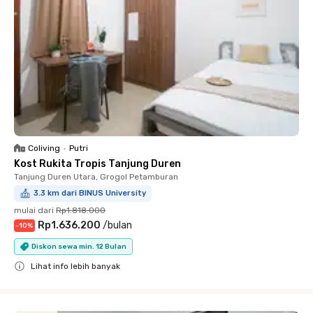
Coliving
•
Putri
Kost Rukita Tropis Tanjung Duren
Tanjung Duren Utara, Grogol Petamburan
3.3 km dari BINUS University
mulai dari
Rp1.818.000
Rp1.636.200
/
bulan
-
10
%
Diskon sewa min. 12 Bulan
Lihat info lebih banyak
Close