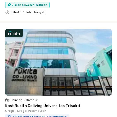
Diskon sewa min. 12 Bulan
Lihat info lebih banyak
Close
Coliving
•
Campur
Kost Rukita Coliving Universitas Trisakti
Grogol, Grogol Petamburan
4.0 km dari Stasiun MRT Bundaran HI