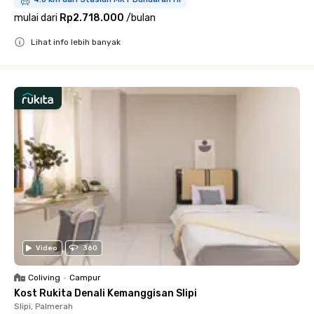
mulai dari
Rp2.718.000
/
bulan
Lihat info lebih banyak
Close
Video
360
Coliving
•
Campur
Kost Rukita Denali Kemanggisan Slipi
Slipi, Palmerah