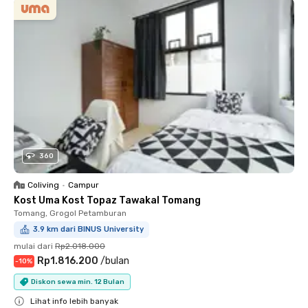
360
Coliving
•
Campur
Kost Uma Kost Topaz Tawakal Tomang
Tomang, Grogol Petamburan
3.9 km dari BINUS University
mulai dari
Rp2.018.000
Rp1.816.200
/
bulan
-
10
%
Diskon sewa min. 12 Bulan
Lihat info lebih banyak