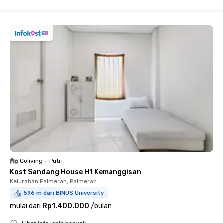
Close
Coliving
•
Putri
Kost Sandang House H1 Kemanggisan
Kelurahan Palmerah, Palmerah
596 m dari BINUS University
mulai dari
Rp1.400.000
/
bulan
Lihat info lebih banyak