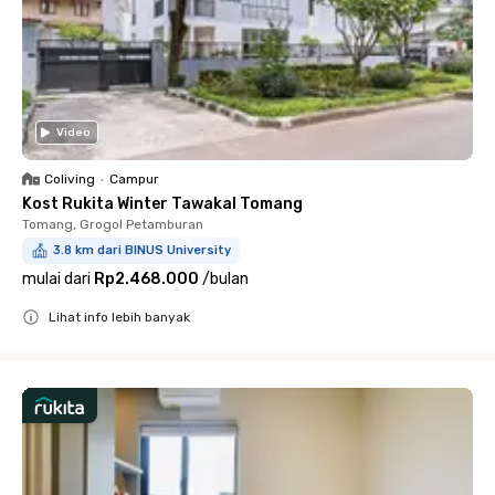
Video
Coliving
•
Campur
Kost Rukita Winter Tawakal Tomang
Tomang, Grogol Petamburan
3.8 km dari BINUS University
mulai dari
Rp2.468.000
/
bulan
Lihat info lebih banyak
Close