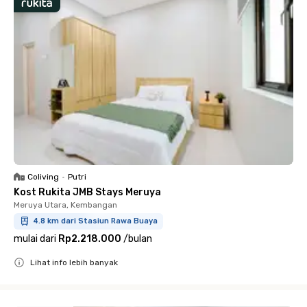
Coliving
•
Putri
Kost Rukita JMB Stays Meruya
Meruya Utara, Kembangan
4.8 km dari Stasiun Rawa Buaya
mulai dari
Rp2.218.000
/
bulan
Lihat info lebih banyak
Close