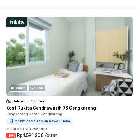
Close
Video
360
Coliving
•
Campur
Kost Rukita Cendrawasih 73 Cengkareng
Cengkareng Barat, Cengkareng
2.1 km dari Stasiun Rawa Buaya
mulai dari
Rp1.768.000
Rp1.591.200
/
bulan
-
10
%