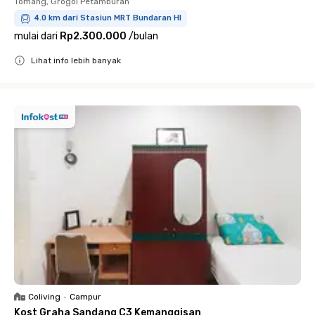
Tomang, Grogol Petamburan
4.0 km dari Stasiun MRT Bundaran HI
mulai dari
Rp2.300.000
/
bulan
Lihat info lebih banyak
Close
Coliving
•
Campur
Kost Graha Sandang C3 Kemanggisan