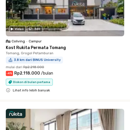
Video
360
Coliving
•
Campur
Kost Rukita Permata Tomang
Tomang, Grogol Petamburan
3.8 km dari BINUS University
mulai dari
Rp2.218.000
Rp2.118.000
/
bulan
-
4
%
Diskon di bulan pertama
Lihat info lebih banyak
Close