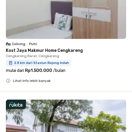
Coliving
•
Putri
Kost Jaya Makmur Home Cengkareng
Cengkareng Barat, Cengkareng
2.8 km dari Stasiun Bojong Indah
mulai dari
Rp1.500.000
/
bulan
Lihat info lebih banyak
Close