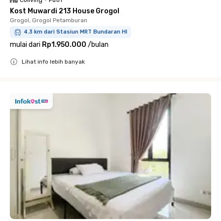
Coliving
•
Putri
Kost Muwardi 213 House Grogol
Grogol, Grogol Petamburan
4.3 km dari Stasiun MRT Bundaran HI
mulai dari
Rp1.950.000
/
bulan
Lihat info lebih banyak
Close