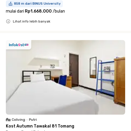
858 m dari BINUS University
mulai dari
Rp1.668.000
/
bulan
Lihat info lebih banyak
Close
Coliving
•
Putri
Kost Autumn Tawakal 81 Tomang