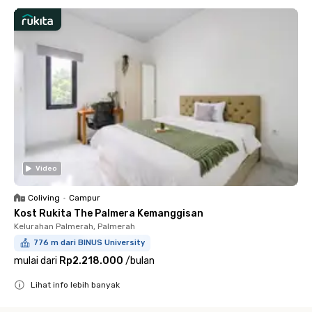
Video
Coliving
•
Campur
Kost Rukita The Palmera Kemanggisan
Kelurahan Palmerah, Palmerah
776 m dari BINUS University
mulai dari
Rp2.218.000
/
bulan
Lihat info lebih banyak
Close