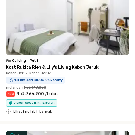
Coliving
•
Putri
Kost Rukita Rien & Lily's Living Kebon Jeruk
Kebon Jeruk, Kebon Jeruk
1.4 km dari BINUS University
mulai dari
Rp2.518.000
Rp2.266.200
/
bulan
-
10
%
Diskon sewa min. 12 Bulan
Lihat info lebih banyak
Close