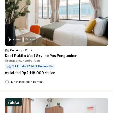
Video
360
Coliving
•
Putri
Kost Rukita West Skyline Pos Pengumben
Srengseng, Kembangan
2.9 km dari BINUS University
mulai dari
Rp2.118.000
/
bulan
Lihat info lebih banyak
Close