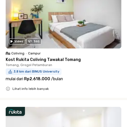
Video
360
Coliving
•
Campur
Kost Rukita Coliving Tawakal Tomang
Tomang, Grogol Petamburan
3.8 km dari BINUS University
mulai dari
Rp2.618.000
/
bulan
Lihat info lebih banyak
Close