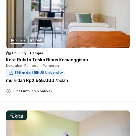
Video
360
Coliving
•
Campur
Kost Rukita Toska Binus Kemanggisan
Kelurahan Palmerah, Palmerah
398 m dari BINUS University
mulai dari
Rp2.668.000
/
bulan
Lihat info lebih banyak
Close