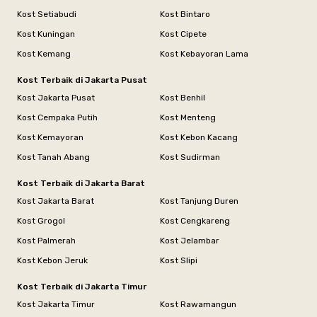
Kost Setiabudi
Kost Bintaro
Kost Kuningan
Kost Cipete
Kost Kemang
Kost Kebayoran Lama
Kost Terbaik di Jakarta Pusat
Kost Jakarta Pusat
Kost Benhil
Kost Cempaka Putih
Kost Menteng
Kost Kemayoran
Kost Kebon Kacang
Kost Tanah Abang
Kost Sudirman
Kost Terbaik di Jakarta Barat
Kost Jakarta Barat
Kost Tanjung Duren
Kost Grogol
Kost Cengkareng
Kost Palmerah
Kost Jelambar
Kost Kebon Jeruk
Kost Slipi
Kost Terbaik di Jakarta Timur
Kost Jakarta Timur
Kost Rawamangun