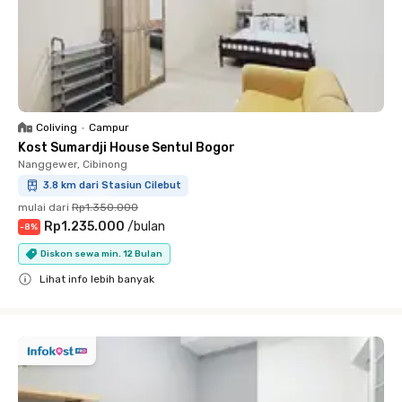
Coliving
•
Campur
Kost Sumardji House Sentul Bogor
Nanggewer, Cibinong
3.8 km dari Stasiun Cilebut
mulai dari
Rp1.350.000
Rp1.235.000
/
bulan
-
8
%
Diskon sewa min. 12 Bulan
Lihat info lebih banyak
Close