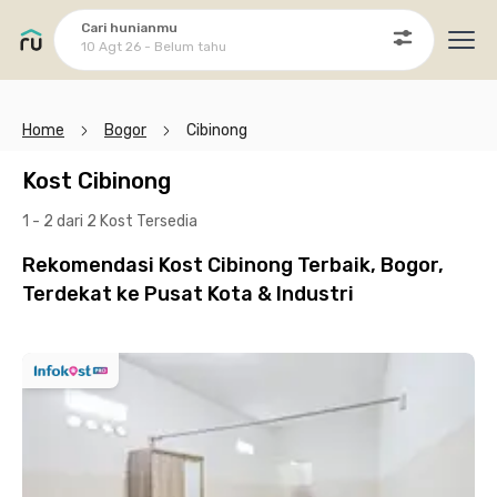
Cari hunianmu
10 Agt 26 - Belum tahu
Ope
Home
Bogor
Cibinong
Kost Cibinong
1 - 2 dari 2 Kost
Tersedia
Rekomendasi Kost Cibinong Terbaik, Bogor,
Terdekat ke Pusat Kota & Industri