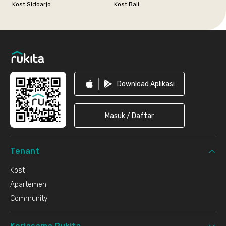
Kost Sidoarjo
Kost Bali
Footer
Download Aplikasi
Masuk / Daftar
Tenant
Kost
Apartemen
Community