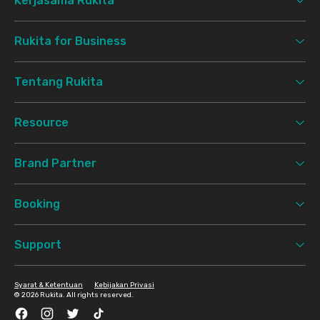
Kerjasama Rukita
Rukita for Business
Tentang Rukita
Resource
Brand Partner
Booking
Support
Syarat & Ketentuan
Kebijakan Privasi
©
2026 Rukita. All rights reserved.
Facebook
Instagram
Twitter
TikTok