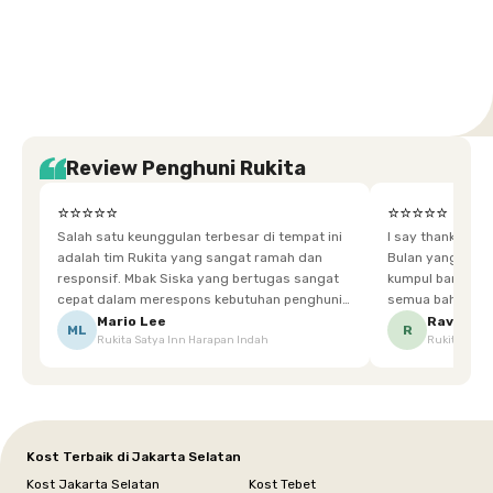
Tangerang
Bali
Yogyakarta
Jakarta
Jakarta
Jawa
Jakarta
Jawa
Sumatera
Selatan
Banten
Selatan
Barat
Barat
Bali
Yogyakarta
Tengah
Utara
Review Penghuni Rukita
⭐⭐⭐⭐⭐
⭐⭐⭐⭐⭐
Salah satu keunggulan terbesar di tempat ini
I say thankyou s
adalah tim Rukita yang sangat ramah dan
Bulan yang super happy! banyak tem
responsif. Mbak Siska yang bertugas sangat
kumpul bareng mak
cepat dalam merespons kebutuhan penghuni.
semua bahagia ad
Ketika saya meminta keset karena sempat
mgkn saran dari air aja & kebersihan lebih di
Mario Lee
Ravena
ML
R
Rukita Satya Inn Harapan Indah
Rukita Dimi
terpeleset, permintaan tersebut langsung
tingkatka
dipenuhi dengan cepat. Terima kasih Mbak
Siska.
Kost Terbaik di Jakarta Selatan
Kost Jakarta Selatan
Kost Tebet