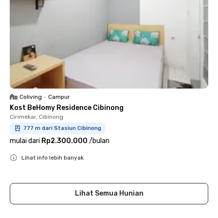
Coliving
•
Campur
Kost BeHomy Residence Cibinong
Cirimekar, Cibinong
777 m dari Stasiun Cibinong
mulai dari
Rp2.300.000
/
bulan
Lihat info lebih banyak
Close
Lihat Semua Hunian