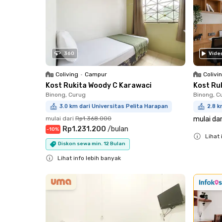
360
Vide
Coliving
•
Campur
Colivi
Kost Rukita Woody C Karawaci
Kost Ru
Binong, Curug
Binong, C
3.0 km dari Universitas Pelita Harapan
2.8 k
mulai dari
Rp1.368.000
mulai dar
Rp1.231.200
/
bulan
-
10
%
Lihat 
Diskon sewa min. 12 Bulan
Close
Lihat info lebih banyak
Close