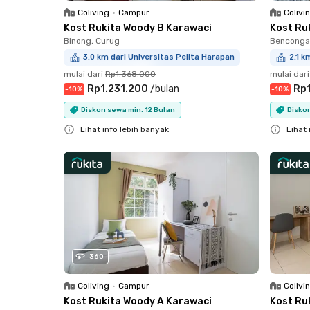
Coliving
•
Campur
Colivi
Kost Rukita Woody B Karawaci
Kost Ru
Binong, Curug
Bencongan
3.0 km dari Universitas Pelita Harapan
2.1 k
mulai dari
Rp1.368.000
mulai dari
Rp1.231.200
/
bulan
Rp
-
10
%
-
10
%
Diskon sewa min. 12 Bulan
Diskon
Lihat info lebih banyak
Lihat 
Close
Close
360
Coliving
•
Campur
Colivi
Kost Rukita Woody A Karawaci
Kost Ruk