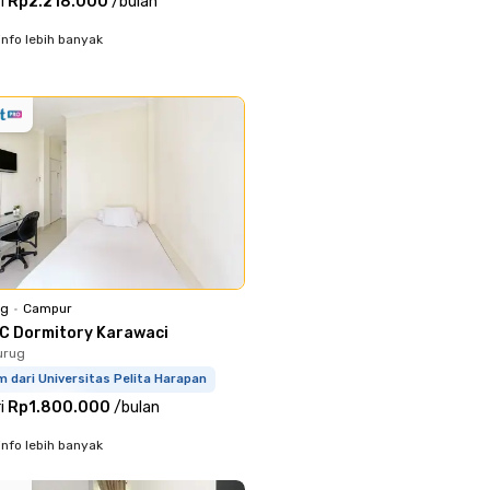
i
Rp2.218.000
/
bulan
info lebih banyak
ng
•
Campur
C Dormitory Karawaci
urug
m dari Universitas Pelita Harapan
i
Rp1.800.000
/
bulan
info lebih banyak