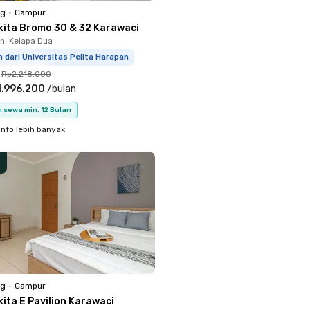
ng
•
Campur
kita Bromo 30 & 32 Karawaci
, Kelapa Dua
m dari Universitas Pelita Harapan
Rp2.218.000
1.996.200
/
bulan
 sewa min. 12 Bulan
info lebih banyak
ng
•
Campur
ita E Pavilion Karawaci