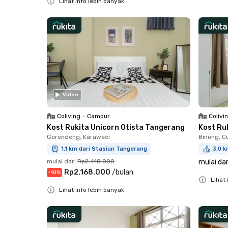
Lihat info lebih banyak
Close
Video
Coliving
•
Campur
Colivi
Kost Rukita Unicorn Otista Tangerang
Kost Ru
Gerendeng, Karawaci
Binong, C
1.1 km dari Stasiun Tangerang
3.0 k
mulai dari
Rp2.418.000
mulai dar
Rp2.168.000
/
bulan
-
10
%
Lihat 
Lihat info lebih banyak
Close
Close