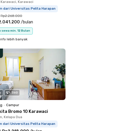
 Karawaci, Karawaci
m dari Universitas Pelita Harapan
Rp2.268.000
2.041.200
/
bulan
 sewa min. 12 Bulan
info lebih banyak
o
360
ng
•
Campur
kita Bromo 10 Karawaci
, Kelapa Dua
m dari Universitas Pelita Harapan