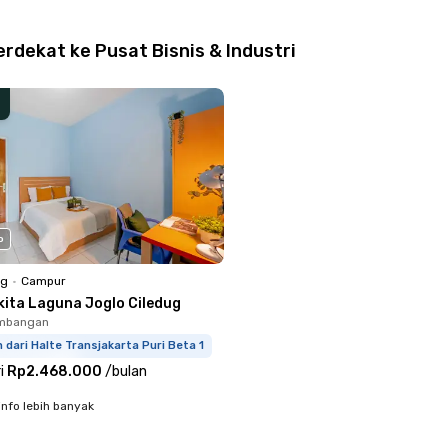
rdekat ke Pusat Bisnis & Industri
o
ng
•
Campur
kita Laguna Joglo Ciledug
embangan
 dari Halte Transjakarta Puri Beta 1
i
Rp2.468.000
/
bulan
info lebih banyak