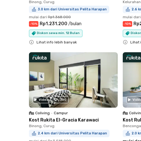
Binong, Curug
Kelurahan
3.0 km dari Universitas Pelita Harapan
2.6 k
mulai dari
Rp1.368.000
mulai dari
Rp1.231.200
/
bulan
Rp
-
10
%
-
10
%
Diskon sewa min. 12 Bulan
Diskon
Lihat info lebih banyak
Lihat 
Close
Close
Video
360
Vide
Coliving
•
Campur
Colivi
Kost Rukita El-Gracia Karawaci
Kost Ru
Binong, Curug
Bencongan
2.4 km dari Universitas Pelita Harapan
2.0 k
mulai dari
Rp3.518.000