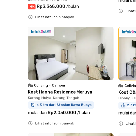
mulai dar
Rp3.368.000
/
bulan
-
4
%
Lihat 
Lihat info lebih banyak
Close
Close
Coliving
•
Campur
Colivi
Kost Hanna Residence Meruya
Kost C&
Karang Mulya, Karang Tengah
Binong, C
4.3 km dari Stasiun Rawa Buaya
2.7 k
mulai dari
Rp2.050.000
/
bulan
mulai dar
Lihat info lebih banyak
Lihat 
Close
Close