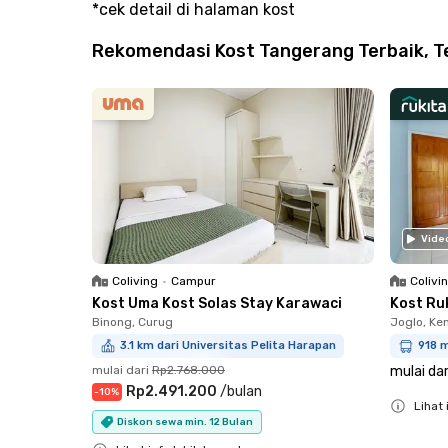
*cek detail di halaman kost
Rekomendasi Kost Tangerang Terbaik, Te
Vide
Coliving
•
Campur
Colivi
Kost Uma Kost Solas Stay Karawaci
Kost Ru
Binong, Curug
Joglo, K
3.1 km dari Universitas Pelita Harapan
918 m
mulai dari
Rp2.768.000
mulai dar
Rp2.491.200
/
bulan
-
10
%
Lihat 
Diskon sewa min. 12 Bulan
Close