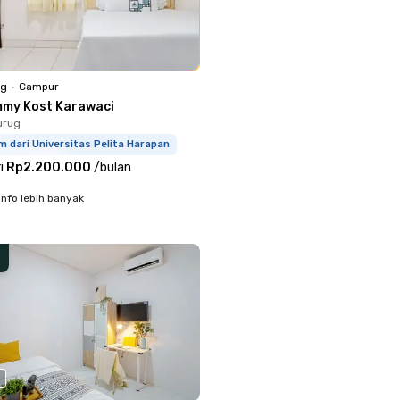
ng
•
Campur
mmy Kost Karawaci
urug
m dari Universitas Pelita Harapan
i
Rp2.200.000
/
bulan
info lebih banyak