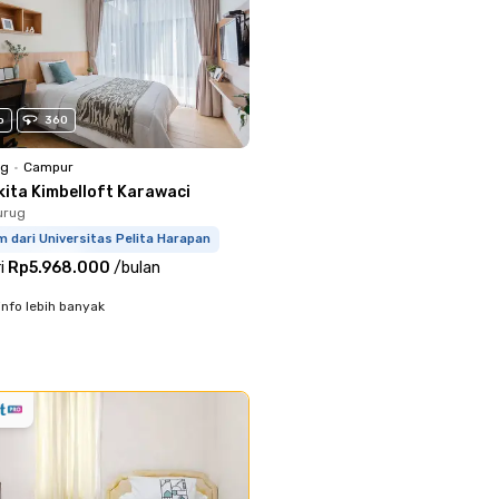
o
360
ng
•
Campur
kita Kimbelloft Karawaci
urug
m dari Universitas Pelita Harapan
i
Rp5.968.000
/
bulan
info lebih banyak