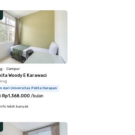
ng
•
Campur
kita Woody E Karawaci
urug
m dari Universitas Pelita Harapan
i
Rp1.368.000
/
bulan
info lebih banyak