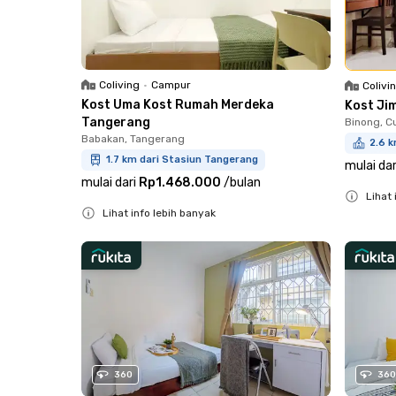
Coliving
•
Campur
Colivi
Kost Uma Kost Rumah Merdeka
Kost Ji
Tangerang
Binong, C
Babakan, Tangerang
2.6 k
1.7 km dari Stasiun Tangerang
mulai dar
mulai dari
Rp1.468.000
/
bulan
Lihat 
Lihat info lebih banyak
Close
Close
360
360