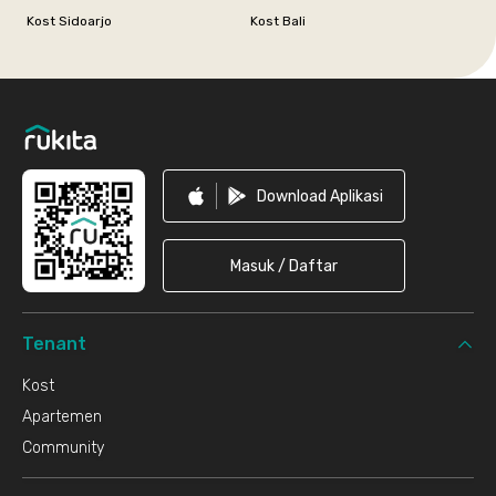
Kost Sidoarjo
Kost Bali
Footer
Download Aplikasi
Masuk / Daftar
Tenant
Kost
Apartemen
Community