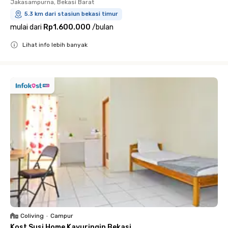
Jakasampurna, Bekasi Barat
5.3 km dari stasiun bekasi timur
mulai dari
Rp1.600.000
/
bulan
Lihat info lebih banyak
Close
Coliving
•
Campur
Kost Susi Home Kayuringin Bekasi