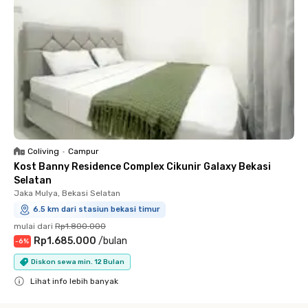
Coliving
•
Campur
Kost Banny Residence Complex Cikunir Galaxy Bekasi
Selatan
Jaka Mulya, Bekasi Selatan
6.5 km dari stasiun bekasi timur
mulai dari
Rp1.800.000
Rp1.685.000
/
bulan
-
6
%
Diskon sewa min. 12 Bulan
Lihat info lebih banyak
Close