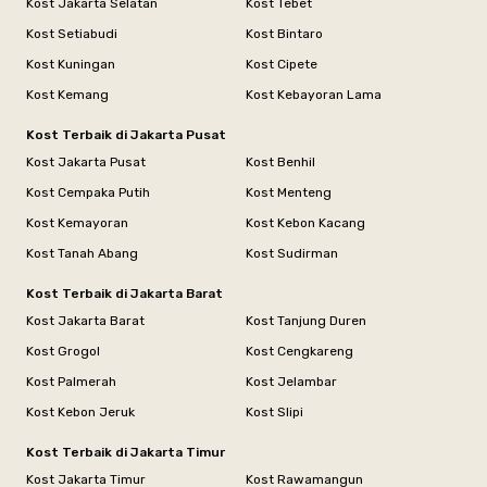
Kost Jakarta Selatan
Kost Tebet
Kost Setiabudi
Kost Bintaro
Kost Kuningan
Kost Cipete
Kost Kemang
Kost Kebayoran Lama
Kost Terbaik di Jakarta Pusat
Kost Jakarta Pusat
Kost Benhil
Kost Cempaka Putih
Kost Menteng
Kost Kemayoran
Kost Kebon Kacang
Kost Tanah Abang
Kost Sudirman
Kost Terbaik di Jakarta Barat
Kost Jakarta Barat
Kost Tanjung Duren
Kost Grogol
Kost Cengkareng
Kost Palmerah
Kost Jelambar
Kost Kebon Jeruk
Kost Slipi
Kost Terbaik di Jakarta Timur
Kost Jakarta Timur
Kost Rawamangun