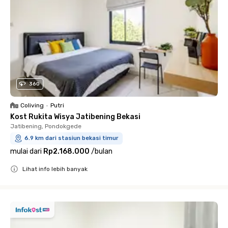
360
Coliving
•
Putri
Kost Rukita Wisya Jatibening Bekasi
Jatibening, Pondokgede
6.9 km dari stasiun bekasi timur
mulai dari
Rp2.168.000
/
bulan
Lihat info lebih banyak
Close