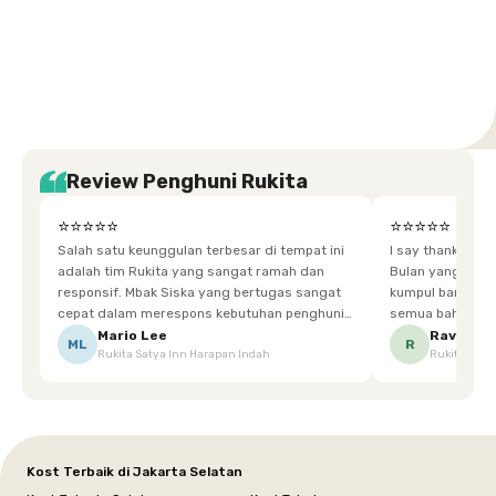
Setiabudi
Cilandak
Depok
Kemanggisan
Semarang
Medan
Tangerang
Bali
Yogyakarta
Jakarta
Jakarta
Jawa
Jakarta
Jawa
Sumatera
Selatan
Banten
Selatan
Barat
Barat
Bali
Yogyakarta
Tengah
Utara
Review Penghuni Rukita
⭐⭐⭐⭐⭐
⭐⭐⭐⭐⭐
Salah satu keunggulan terbesar di tempat ini
I say thankyou s
adalah tim Rukita yang sangat ramah dan
Bulan yang super happy! banyak tem
responsif. Mbak Siska yang bertugas sangat
kumpul bareng mak
cepat dalam merespons kebutuhan penghuni.
semua bahagia ad
Ketika saya meminta keset karena sempat
mgkn saran dari air aja & kebersihan lebih di
Mario Lee
Ravena
ML
R
Rukita Satya Inn Harapan Indah
Rukita Dimi
terpeleset, permintaan tersebut langsung
tingkatka
dipenuhi dengan cepat. Terima kasih Mbak
Siska.
Kost Terbaik di Jakarta Selatan