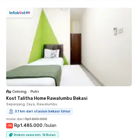
Coliving
•
Putri
Kost Talitha Home Rawalumbu Bekasi
Sepanjang Jaya, Rawalumbu
3.1 km dari stasiun bekasi timur
mulai dari
Rp1.600.000
Rp1.485.000
/
bulan
-
7
%
Diskon sewa min. 12 Bulan