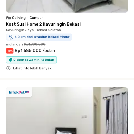
Coliving
•
Campur
Kost Susi Home 2 Kayuringin Bekasi
Kayuringin Jaya, Bekasi Selatan
4.0 km dari stasiun bekasi timur
mulai dari
Rp1.700.000
Rp1.585.000
/
bulan
-
6
%
Diskon sewa min. 12 Bulan
Lihat info lebih banyak
Close