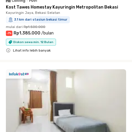
Coliving
•
Putri
Kost Tawes Homestay Kayuringin Metropolitan Bekasi
Kayuringin Jaya, Bekasi Selatan
3.1 km dari stasiun bekasi timur
mulai dari
Rp1.500.000
Rp1.385.000
/
bulan
-
7
%
Diskon sewa min. 12 Bulan
Lihat info lebih banyak
Close