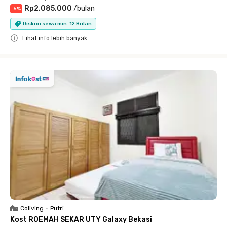
Rp2.085.000
/
bulan
-
5
%
Diskon sewa min. 12 Bulan
Lihat info lebih banyak
Close
Coliving
•
Putri
Kost ROEMAH SEKAR UTY Galaxy Bekasi