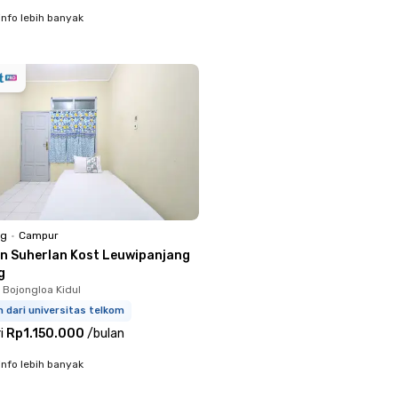
info lebih banyak
ng
•
Campur
an Suherlan Kost Leuwipanjang
g
 Bojongloa Kidul
m dari universitas telkom
i
Rp1.150.000
/
bulan
info lebih banyak