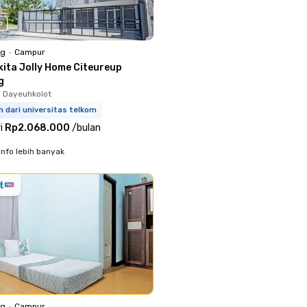
o
ng
•
Campur
kita Jolly Home Citeureup
g
, Dayeuhkolot
m dari universitas telkom
i
Rp2.068.000
/
bulan
info lebih banyak
ng
•
Campur