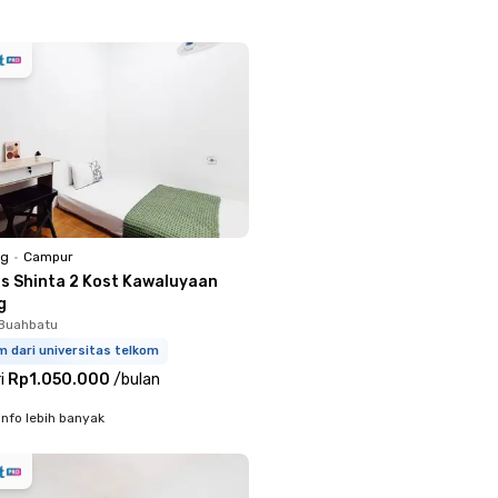
ng
•
Campur
ss Shinta 2 Kost Kawaluyaan
g
 Buahbatu
m dari universitas telkom
i
Rp1.050.000
/
bulan
info lebih banyak