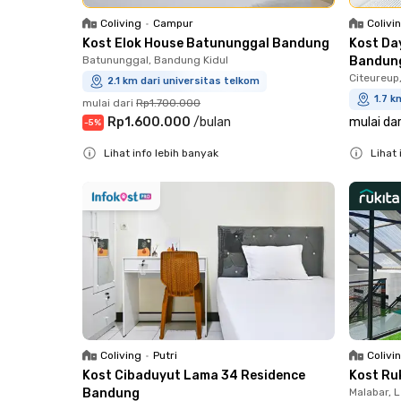
Coliving
•
Campur
Colivi
Kost Elok House Batununggal Bandung
Kost Da
Batununggal, Bandung Kidul
Bandun
Citeureup
2.1 km dari universitas telkom
1.7 k
mulai dari
Rp1.700.000
Rp1.600.000
/
bulan
mulai dar
-
5
%
Lihat info lebih banyak
Lihat 
Close
Close
Coliving
•
Putri
Colivi
Kost Cibaduyut Lama 34 Residence
Kost Ru
Bandung
Malabar, 