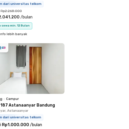
m dari universitas telkom
Rp2.268.000
2.041.200
/
bulan
 sewa min. 12 Bulan
info lebih banyak
ng
•
Campur
 187 Astanaanyar Bandung
yar, Astanaanyar
m dari universitas telkom
i
Rp1.000.000
/
bulan