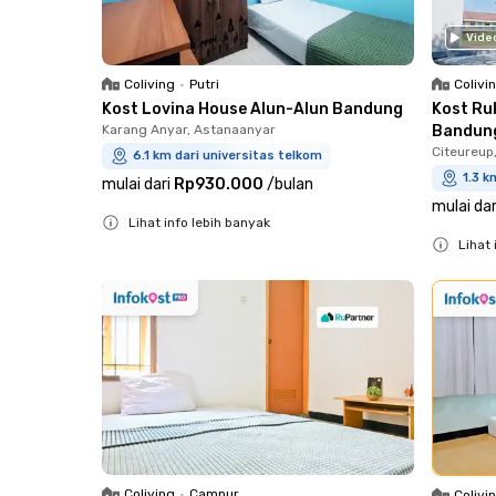
Vide
Coliving
•
Putri
Colivi
Kost Lovina House Alun-Alun Bandung
Kost Ru
Karang Anyar, Astanaanyar
Bandun
Citeureup
6.1 km dari universitas telkom
1.3 k
mulai dari
Rp930.000
/
bulan
mulai dar
Lihat info lebih banyak
Lihat 
Close
Close
Coliving
•
Campur
Colivi