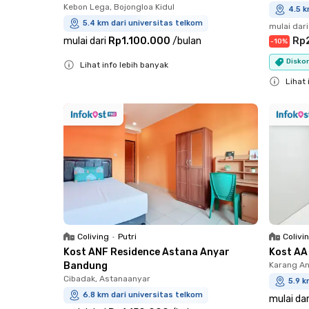
Kebon Lega, Bojongloa Kidul
4.5 k
5.4 km dari universitas telkom
mulai dari
mulai dari
Rp1.100.000
/
bulan
Rp
-
10
%
Diskon
Lihat info lebih banyak
Close
Lihat 
Close
Coliving
•
Putri
Colivi
Kost ANF Residence Astana Anyar
Kost AA
Bandung
Karang An
Cibadak, Astanaanyar
5.9 k
6.8 km dari universitas telkom
mulai dar