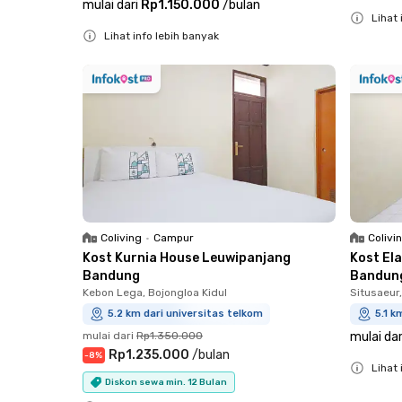
mulai dari
Rp1.150.000
/
bulan
Lihat 
Lihat info lebih banyak
Close
Close
Coliving
•
Campur
Colivi
Kost Kurnia House Leuwipanjang
Kost El
Bandung
Bandun
Kebon Lega, Bojongloa Kidul
Situsaeur,
5.2 km dari universitas telkom
5.1 k
mulai dari
Rp1.350.000
mulai dar
Rp1.235.000
/
bulan
-
8
%
Lihat 
Diskon sewa min. 12 Bulan
Close