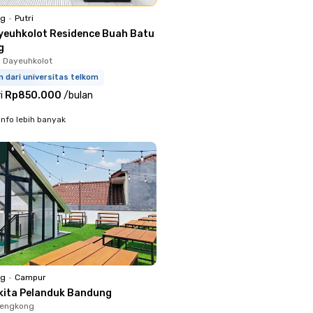
ng
•
Putri
yeuhkolot Residence Buah Batu
g
, Dayeuhkolot
m dari universitas telkom
i
Rp850.000
/
bulan
info lebih banyak
ng
•
Campur
kita Pelanduk Bandung
Lengkong