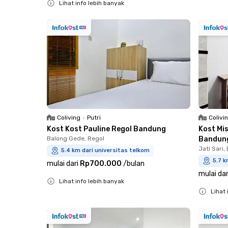
Lihat info lebih banyak
Close
Coliving
•
Putri
Colivi
Kost Kost Pauline Regol Bandung
Kost Mi
Balong Gede, Regol
Bandun
Jati Sari,
5.4 km dari universitas telkom
5.7 k
mulai dari
Rp700.000
/
bulan
mulai dar
Lihat info lebih banyak
Lihat 
Close
Close