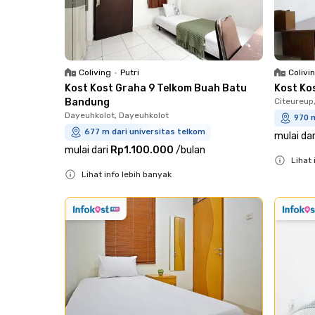
Coliving
•
Putri
Colivi
Kost Kost Graha 9 Telkom Buah Batu
Kost Ko
Bandung
Citeureup
Dayeuhkolot, Dayeuhkolot
970 m
677 m dari universitas telkom
mulai dar
mulai dari
Rp1.100.000
/
bulan
Lihat 
Lihat info lebih banyak
Close
Close