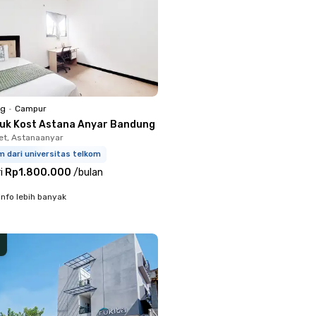
ng
•
Campur
juk Kost Astana Anyar Bandung
t, Astanaanyar
m dari universitas telkom
i
Rp1.800.000
/
bulan
info lebih banyak