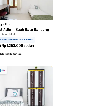
ng
•
Putri
st Adhrin Buah Batu Bandung
, Dayeuhkolot
 dari universitas telkom
i
Rp1.250.000
/
bulan
info lebih banyak