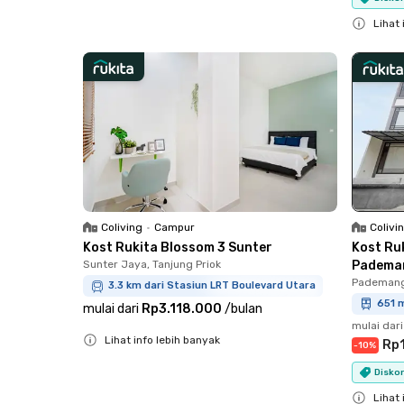
Close
Lihat 
Close
Coliving
•
Campur
Colivi
Kost Rukita Blossom 3 Sunter
Kost Ru
Sunter Jaya, Tanjung Priok
Padema
Pademang
3.3 km dari Stasiun LRT Boulevard Utara
651 m
mulai dari
Rp3.118.000
/
bulan
mulai dari
Lihat info lebih banyak
Rp1
-
10
%
Close
Diskon
Lihat 