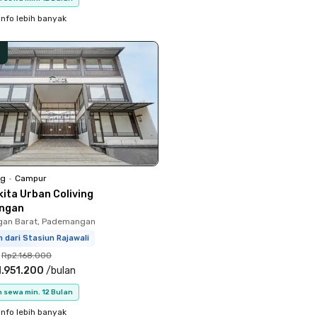
info lebih banyak
ng
•
Campur
kita Urban Coliving
ngan
an Barat, Pademangan
 dari Stasiun Rajawali
Rp2.168.000
.951.200
/
bulan
 sewa min. 12 Bulan
info lebih banyak