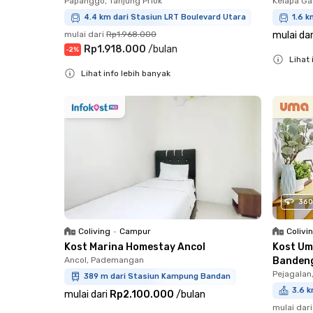
Papanggo, Tanjung Priok
Kelapa Ga
4.4 km dari Stasiun LRT Boulevard Utara
1.6 k
mulai dari
Rp1.968.000
mulai dar
Rp1.918.000
/
bulan
-
2
%
Lihat 
Lihat info lebih banyak
Close
Close
360
Coliving
•
Campur
Colivi
Kost Marina Homestay Ancol
Kost Um
Ancol, Pademangan
Banden
Pejagalan
389 m dari Stasiun Kampung Bandan
3.6 k
mulai dari
Rp2.100.000
/
bulan
mulai dari