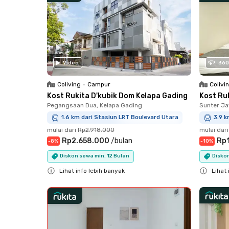
Video
360
Coliving
•
Campur
Colivi
Kost Rukita D'kubik Dom Kelapa Gading
Kost Ru
Pegangsaan Dua, Kelapa Gading
Sunter Ja
1.6 km dari Stasiun LRT Boulevard Utara
3.9 k
mulai dari
Rp2.918.000
mulai dari
Rp2.658.000
/
bulan
Rp
-
8
%
-
10
%
Diskon sewa min. 12 Bulan
Diskon
Lihat info lebih banyak
Lihat 
Close
Close