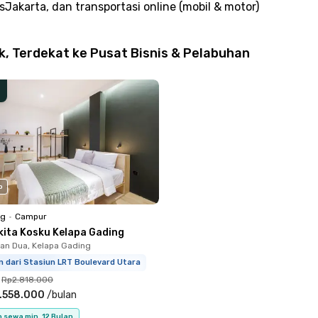
sJakarta, dan transportasi online (mobil & motor)
, Terdekat ke Pusat Bisnis & Pelabuhan
o
ng
•
Campur
kita Kosku Kelapa Gading
n Dua, Kelapa Gading
m dari Stasiun LRT Boulevard Utara
Rp2.818.000
.558.000
/
bulan
 sewa min. 12 Bulan