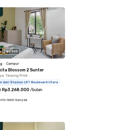
o
360
ng
•
Campur
kita Blossom 2 Sunter
ya, Tanjung Priok
m dari Stasiun LRT Boulevard Utara
i
Rp3.268.000
/
bulan
info lebih banyak