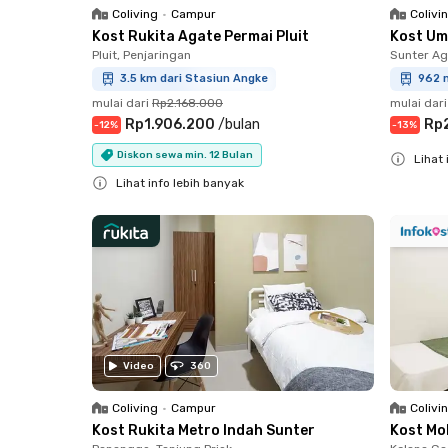
Coliving
•
Campur
Colivi
Kost Rukita Agate Permai Pluit
Kost Um
Pluit, Penjaringan
Sunter Ag
3.5 km dari Stasiun Angke
962 m
mulai dari
Rp2.168.000
mulai dari
Rp1.906.200
/
bulan
Rp
-
12
%
-
13
%
Diskon sewa min. 12 Bulan
Lihat 
Lihat info lebih banyak
Close
Close
Video
360
Coliving
•
Campur
Colivi
Kost Rukita Metro Indah Sunter
Kost Mo