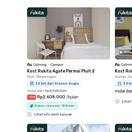
Close
Vide
Coliving
•
Campur
Colivi
Kost Rukita Agate Permai Pluit 2
Kost Ru
Pluit, Penjaringan
Sunter Ja
3.5 km dari Stasiun Angke
3.0 k
mulai dari
Rp3.018.000
mulai dar
Rp2.608.000
/
bulan
-
13
%
Lihat 
Diskon sewa min. 12 Bulan
Close
Lihat info lebih banyak
Close