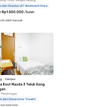
ding Timur, Kelapa Gading
m dari Stasiun LRT Boulevard Utara
i
Rp1.500.000
/
bulan
info lebih banyak
ng
•
Campur
a Kost Masda 3 Teluk Gong
gan
, Penjaringan
m dari Universitas Trisakti
Rp1.468.000