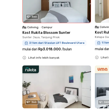
360
Colivi
Coliving
•
Campur
Kost Ru
Kost Rukita Blossom Sunter
Kelapa Ga
Sunter Jaya, Tanjung Priok
1.1 k
3.1 km dari Stasiun LRT Boulevard Utara
mulai dar
mulai dari
Rp3.018.000
/
bulan
Lihat 
Lihat info lebih banyak
Close
Close
360
360