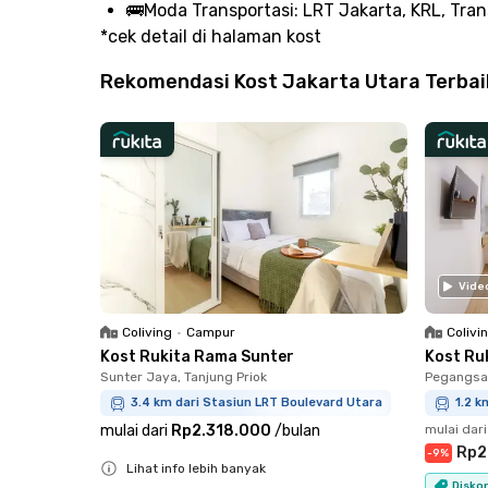
🚌
Moda Transportasi:
LRT Jakarta, KRL, Tran
*cek detail di halaman kost
Rekomendasi Kost Jakarta Utara Terbaik
Vide
Coliving
•
Campur
Colivi
Kost Rukita Rama Sunter
Kost Ru
Sunter Jaya, Tanjung Priok
Pegangsaa
3.4 km dari Stasiun LRT Boulevard Utara
1.2 k
mulai dari
Rp2.318.000
/
bulan
mulai dari
Rp2
-
9
%
Lihat info lebih banyak
Diskon