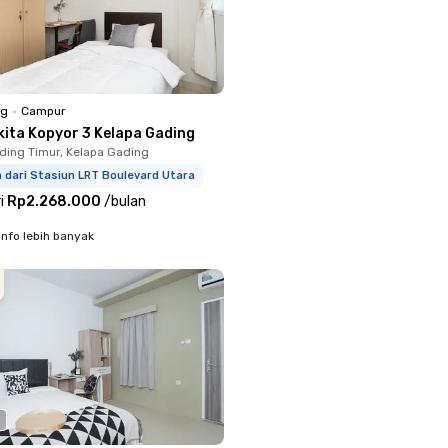
ng
•
Campur
kita Kopyor 3 Kelapa Gading
ding Timur, Kelapa Gading
m dari Stasiun LRT Boulevard Utara
i
Rp2.268.000
/
bulan
info lebih banyak