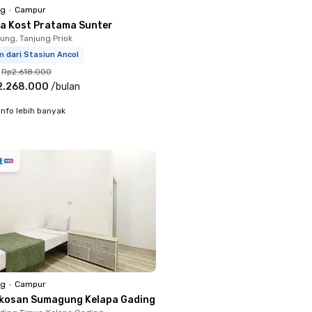
ng
•
Campur
a Kost Pratama Sunter
ung, Tanjung Priok
 dari Stasiun Ancol
Rp2.618.000
2.268.000
/
bulan
info lebih banyak
ng
•
Campur
kosan Sumagung Kelapa Gading