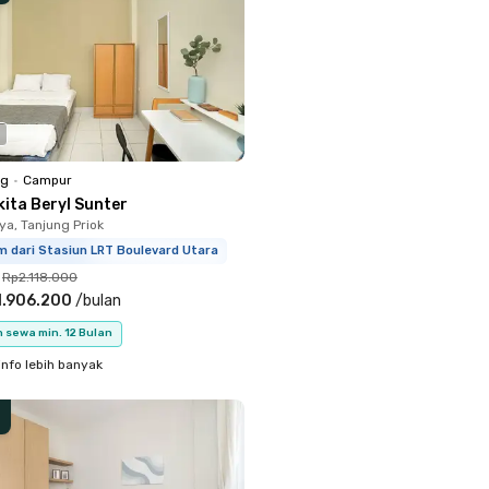
ng
•
Campur
kita Beryl Sunter
ya, Tanjung Priok
m dari Stasiun LRT Boulevard Utara
Rp2.118.000
1.906.200
/
bulan
 sewa min. 12 Bulan
info lebih banyak