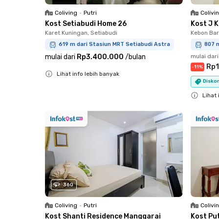
Coliving
•
Putri
Colivi
Kost Setiabudi Home 26
Kost J 
Karet Kuningan, Setiabudi
Kebon Bar
619 m dari Stasiun MRT Setiabudi Astra
807 m
mulai dari
Rp3.400.000
/
bulan
mulai dari
Rp1
-
11
%
Lihat info lebih banyak
Diskon
Close
Lihat 
Close
360
Coliving
•
Putri
Colivi
Kost Shanti Residence Manggarai
Kost Pu