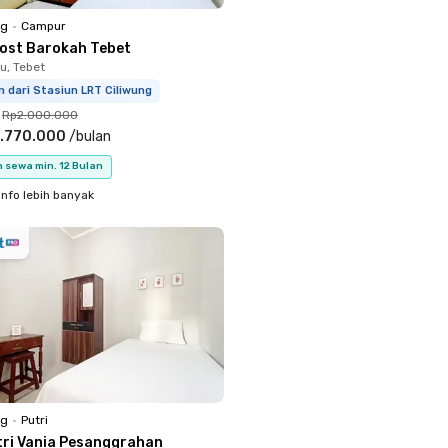
ng
•
Campur
Kost Barokah Tebet
u, Tebet
 dari Stasiun LRT Ciliwung
Rp2.000.000
.770.000
/
bulan
 sewa min. 12 Bulan
info lebih banyak
ng
•
Putri
tri Vania Pesanggrahan