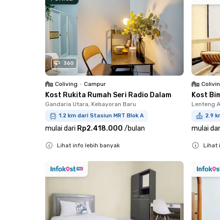
360
Coliving
•
Campur
Colivi
Kost Rukita Rumah Seri Radio Dalam
Kost Bi
Gandaria Utara, Kebayoran Baru
Lenteng 
1.2 km dari Stasiun MRT Blok A
2.9 k
mulai dari
Rp2.418.000
/
bulan
mulai dar
Lihat info lebih banyak
Lihat 
Close
Close