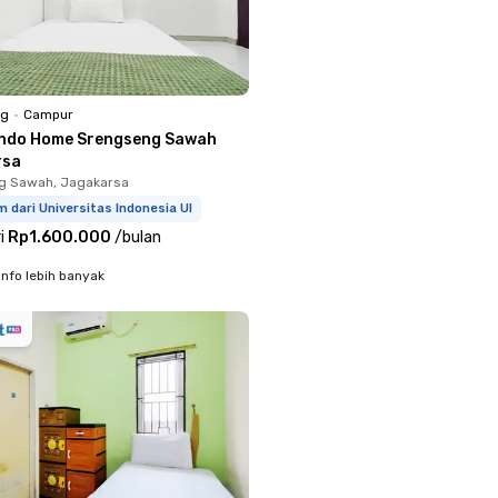
ng
•
Campur
ndo Home Srengseng Sawah
rsa
g Sawah, Jagakarsa
m dari Universitas Indonesia UI
i
Rp1.600.000
/
bulan
info lebih banyak