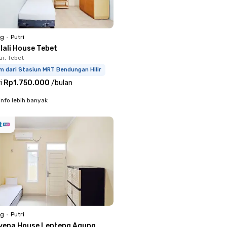
ng
•
Putri
lali House Tebet
ur, Tebet
m dari Stasiun MRT Bendungan Hilir
i
Rp1.750.000
/
bulan
info lebih banyak
ng
•
Putri
vena House Lenteng Agung