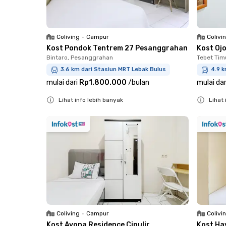
Coliving
•
Campur
Colivi
Kost Pondok Tentrem 27 Pesanggrahan
Kost Ojo
Bintaro, Pesanggrahan
Tebet Tim
3.6 km dari Stasiun MRT Lebak Bulus
4.9 k
mulai dari
Rp1.800.000
/
bulan
mulai dar
Lihat info lebih banyak
Lihat 
Close
Close
Coliving
•
Campur
Colivi
Kost Ayona Residence Cipulir
Kost Ha