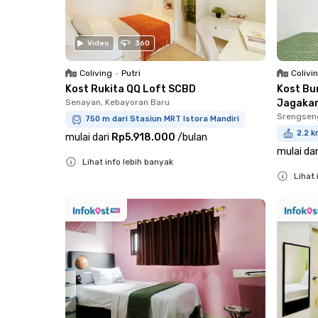
Video
360
Coliving
•
Putri
Colivi
Kost Rukita QQ Loft SCBD
Kost Bu
Senayan, Kebayoran Baru
Jagaka
Srengsen
750 m dari Stasiun MRT Istora Mandiri
2.2 k
mulai dari
Rp5.918.000
/
bulan
mulai dar
Lihat info lebih banyak
Lihat 
Close
Close