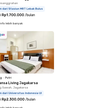
Pesanggrahan
m dari Stasiun MRT Lebak Bulus
i
Rp1.700.000
/
bulan
info lebih banyak
ng
•
Putri
ansa Living Jagakarsa
g Sawah, Jagakarsa
m dari Universitas Indonesia UI
i
Rp2.300.000
/
bulan
info lebih banyak