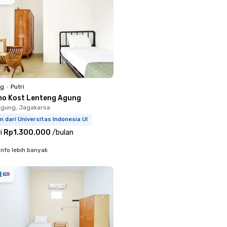
ng
•
Putri
mo Kost Lenteng Agung
Agung, Jagakarsa
m dari Universitas Indonesia UI
i
Rp1.300.000
/
bulan
info lebih banyak