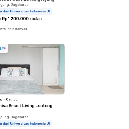
Agung, Jagakarsa
m dari Universitas Indonesia UI
i
Rp1.200.000
/
bulan
info lebih banyak
ng
•
Campur
nisa Smart Living Lenteng
Agung, Jagakarsa
m dari Universitas Indonesia UI