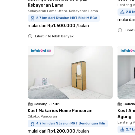
Kebayoran Lama
Lenteng 
Kebayoran Lama Utara, Kebayoran Lama
2.8 k
2.7 km dari Stasiun MRT Blok M BCA
mulai dar
mulai dari
Rp1.600.000
/
bulan
Lihat 
Lihat info lebih banyak
Close
Close
Coliving
•
Putri
Colivi
Kost Makarios Home Pancoran
Kost An
Cikoko, Pancoran
Agung
Lenteng 
4.9 km dari Stasiun MRT Bendungan Hilir
2.7 k
mulai dari
Rp1.200.000
/
bulan