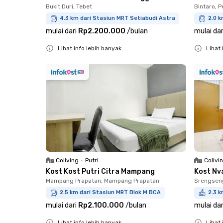
Bukit Duri, Tebet
Bintaro, 
4.3 km dari Stasiun MRT Setiabudi Astra
2.0 k
mulai dari
Rp2.200.000
/
bulan
mulai dar
Lihat info lebih banyak
Lihat 
Close
Close
Coliving
•
Putri
Colivi
Kost Kost Putri Citra Mampang
Kost Nv
Mampang Prapatan, Mampang Prapatan
Srengsen
2.5 km dari Stasiun MRT Blok M BCA
2.3 k
mulai dari
Rp2.100.000
/
bulan
mulai dar
Lihat info lebih banyak
Lihat 