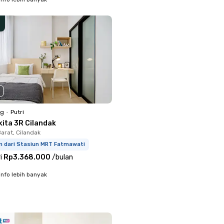
ng
•
Putri
kita 3R Cilandak
arat, Cilandak
m dari Stasiun MRT Fatmawati
i
Rp3.368.000
/
bulan
info lebih banyak