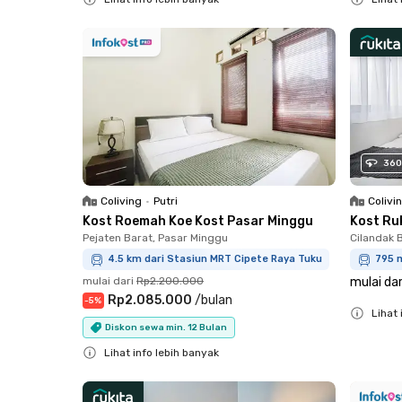
Close
Close
360
Coliving
•
Putri
Colivi
Kost Roemah Koe Kost Pasar Minggu
Kost Ru
Pejaten Barat, Pasar Minggu
Cilandak B
4.5 km dari Stasiun MRT Cipete Raya Tuku
795 
mulai dari
Rp2.200.000
mulai dar
Rp2.085.000
/
bulan
-
5
%
Lihat 
Diskon sewa min. 12 Bulan
Close
Lihat info lebih banyak
Close