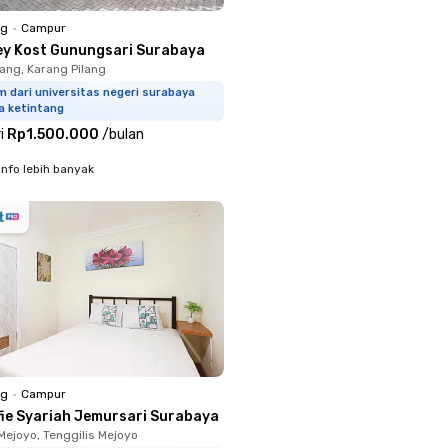
ng
•
Campur
ey Kost Gunungsari Surabaya
lang, Karang Pilang
m dari universitas negeri surabaya
a ketintang
i
Rp1.500.000
/
bulan
info lebih banyak
ng
•
Campur
fie Syariah Jemursari Surabaya
Mejoyo, Tenggilis Mejoyo