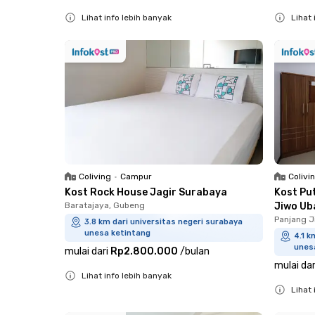
Lihat info lebih banyak
Lihat 
Close
Close
Coliving
•
Campur
Colivi
Kost Rock House Jagir Surabaya
Kost Pu
Baratajaya, Gubeng
Jiwo Ub
Panjang J
3.8 km dari universitas negeri surabaya
unesa ketintang
4.1 k
unes
mulai dari
Rp2.800.000
/
bulan
mulai dar
Lihat info lebih banyak
Lihat 
Close
Close