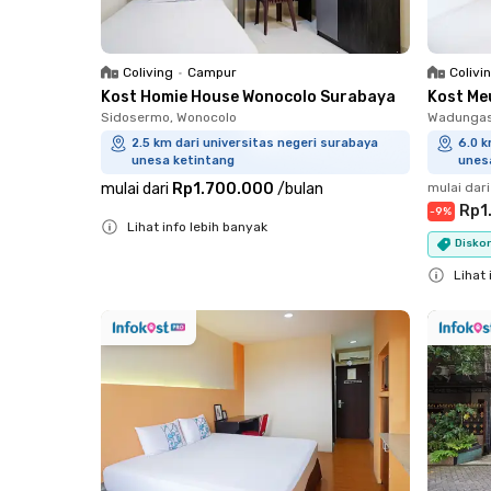
Coliving
•
Campur
Colivi
Kost Homie House Wonocolo Surabaya
Kost Me
Sidosermo, Wonocolo
Wadungas
2.5 km dari universitas negeri surabaya
6.0 k
unesa ketintang
unes
mulai dari
Rp1.700.000
/
bulan
mulai dari
Rp1
-
9
%
Lihat info lebih banyak
Diskon
Close
Lihat 
Close