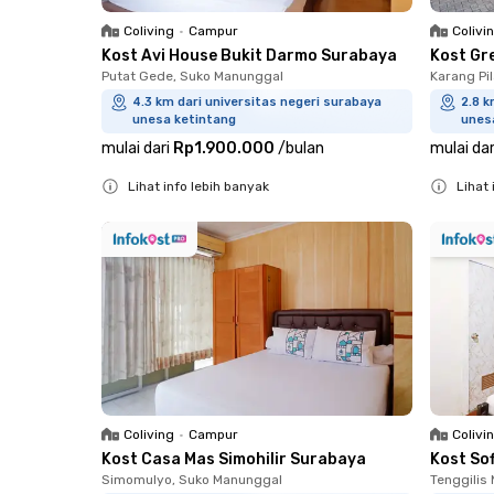
Coliving
•
Campur
Colivi
Kost Avi House Bukit Darmo Surabaya
Kost Gr
Putat Gede, Suko Manunggal
Karang Pi
4.3 km dari universitas negeri surabaya
2.8 k
unesa ketintang
unes
mulai dari
Rp1.900.000
/
bulan
mulai dar
Lihat info lebih banyak
Lihat 
Close
Close
Coliving
•
Campur
Colivi
Kost Casa Mas Simohilir Surabaya
Kost So
Simomulyo, Suko Manunggal
Tenggilis 