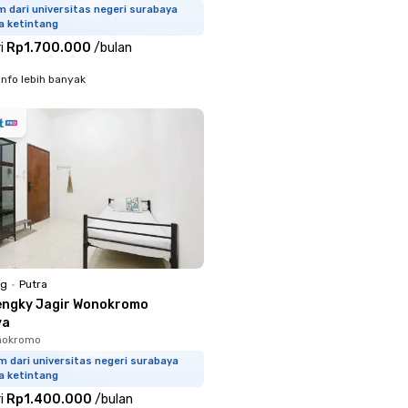
m dari universitas negeri surabaya
a ketintang
i
Rp1.700.000
/
bulan
info lebih banyak
ng
•
Putra
engky Jagir Wonokromo
ya
nokromo
m dari universitas negeri surabaya
a ketintang
i
Rp1.400.000
/
bulan