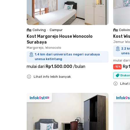
Coliving
•
Campur
Colivi
Kost Margorejo House Wonocolo
Kost Wi
Surabaya
Jemur Wo
Margorejo, Wonocolo
2.2 k
unes
1.4 km dari universitas negeri surabaya
unesa ketintang
mulai dari
mulai dari
Rp1.500.000
/
bulan
Rp
-
15
%
Diskon
Lihat info lebih banyak
Close
Lihat 
Close