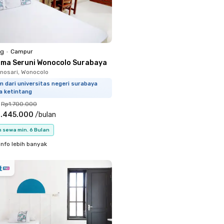
ng
•
Campur
sma Seruni Wonocolo Surabaya
nosari, Wonocolo
m dari universitas negeri surabaya
a ketintang
Rp1.700.000
1.445.000
/
bulan
 sewa min. 6 Bulan
info lebih banyak