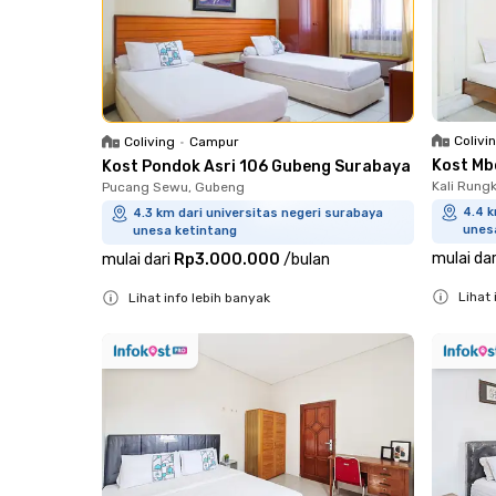
Colivi
Coliving
•
Campur
Kost Mb
Kost Pondok Asri 106 Gubeng Surabaya
Kali Rung
Pucang Sewu, Gubeng
4.4 k
4.3 km dari universitas negeri surabaya
unes
unesa ketintang
mulai dar
mulai dari
Rp3.000.000
/
bulan
Lihat 
Lihat info lebih banyak
Close
Close