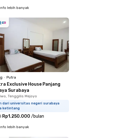
info lebih banyak
ng
•
Putra
tra Exclusive House Panjang
aya Surabaya
iwo, Tenggilis Mejoyo
m dari universitas negeri surabaya
a ketintang
i
Rp1.250.000
/
bulan
info lebih banyak