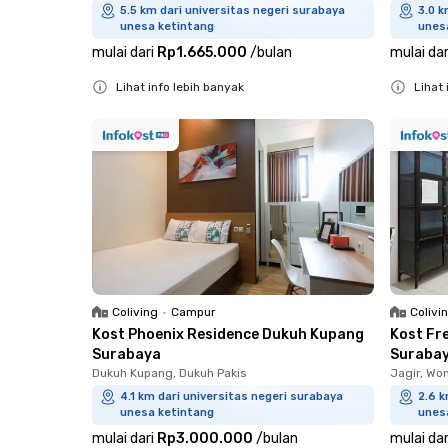
5.5 km dari universitas negeri surabaya
3.0 k
unesa ketintang
unes
mulai dari
Rp1.665.000
/
bulan
mulai dar
Lihat info lebih banyak
Lihat 
Close
Close
Coliving
•
Campur
Colivi
Kost Phoenix Residence Dukuh Kupang
Kost Fr
Surabaya
Suraba
Dukuh Kupang, Dukuh Pakis
Jagir, Wo
4.1 km dari universitas negeri surabaya
2.6 k
unesa ketintang
unes
mulai dari
Rp3.000.000
/
bulan
mulai dar