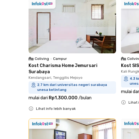
Coliving
•
Campur
Colivi
Kost Charisma Home Jemursari
Kost SI
Surabaya
Kali Rung
Kendangsari, Tenggilis Mejoyo
4.3 k
unes
2.7 km dari universitas negeri surabaya
unesa ketintang
mulai dar
mulai dari
Rp1.300.000
/
bulan
Lihat 
Lihat info lebih banyak
Close
Close