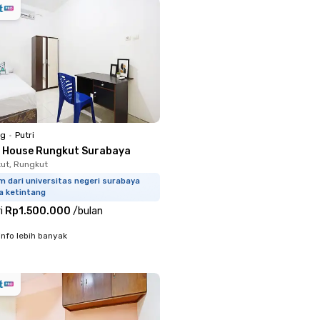
ng
•
Putri
S House Rungkut Surabaya
kut, Rungkut
m dari universitas negeri surabaya
a ketintang
i
Rp1.500.000
/
bulan
info lebih banyak