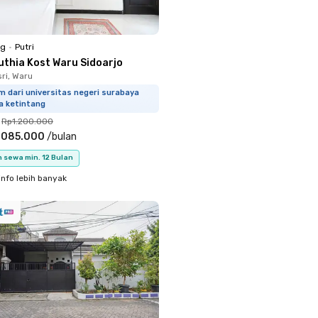
ng
•
Putri
uthia Kost Waru Sidoarjo
ri, Waru
m dari universitas negeri surabaya
a ketintang
Rp1.200.000
.085.000
/
bulan
 sewa min. 12 Bulan
info lebih banyak