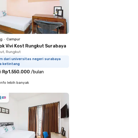
ng
•
Campur
ok Vivi Kost Rungkut Surabaya
kut, Rungkut
m dari universitas negeri surabaya
a ketintang
i
Rp1.550.000
/
bulan
info lebih banyak