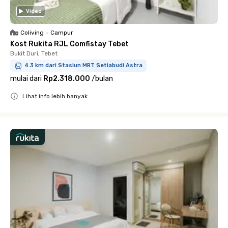
Video
Coliving
•
Campur
Kost Rukita RJL Comfistay Tebet
Bukit Duri, Tebet
4.3 km dari Stasiun MRT Setiabudi Astra
mulai dari
Rp2.318.000
/
bulan
Lihat info lebih banyak
Close