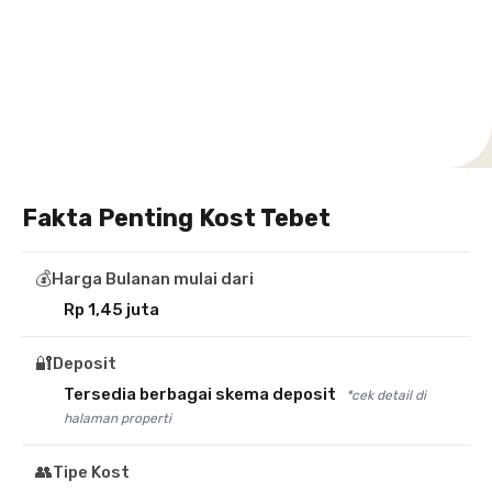
Setiabudi
Cilandak
Depok
Kemanggisan
Semarang
Medan
Tangerang
Bali
Yogyakarta
Jakarta
Jakarta
Jawa
Jakarta
Jawa
Sumatera
Selatan
Banten
Selatan
Barat
Barat
Bali
Yogyakarta
Tengah
Utara
Fakta Penting Kost Tebet
💰
Harga Bulanan mulai dari
Rp 1,45 juta
🔐
Deposit
Tersedia berbagai skema deposit
*cek detail di
halaman properti
👥
Tipe Kost