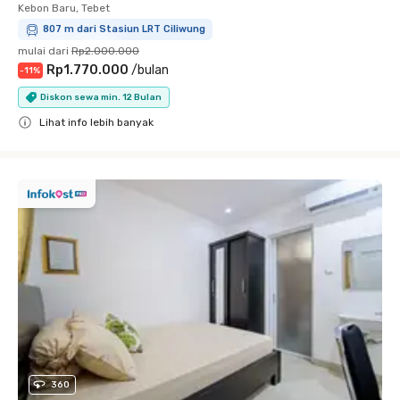
Kebon Baru, Tebet
807 m dari Stasiun LRT Ciliwung
mulai dari
Rp2.000.000
Rp1.770.000
/
bulan
-
11
%
Diskon sewa min. 12 Bulan
Lihat info lebih banyak
Close
360