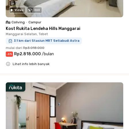
Video
360
Coliving
•
Campur
Kost Rukita Lendeha Hills Manggarai
Manggarai Selatan, Tebet
3.1 km dari Stasiun MRT Setiabudi Astra
mulai dari
Rp3.018.000
Rp2.818.000
/
bulan
-
6
%
Lihat info lebih banyak
Close