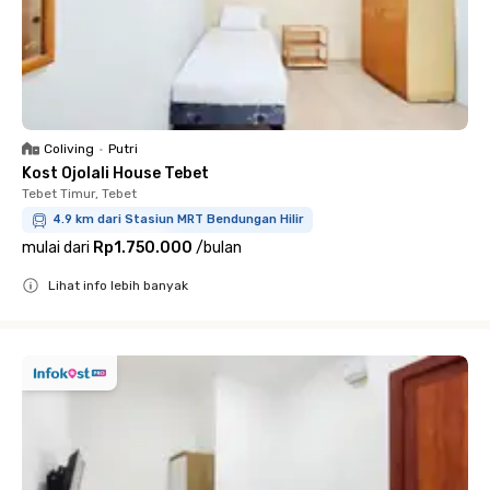
Coliving
•
Putri
Kost Ojolali House Tebet
Tebet Timur, Tebet
4.9 km dari Stasiun MRT Bendungan Hilir
mulai dari
Rp1.750.000
/
bulan
Lihat info lebih banyak
Close