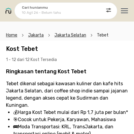
Cari hunianmu
10 Agt 26 - Belum tahu
Ope
Home
Jakarta
Jakarta Selatan
Tebet
Kost Tebet
1 - 12 dari 12 Kost
Tersedia
Ringkasan tentang Kost Tebet
Tebet dikenal sebagai kawasan kuliner dan kafe hits
Jakarta Selatan, dari coffee shop indie sampai jajanan
legend, dengan akses cepat ke Sudirman dan
Kuningan.
💰
Harga Kost Tebet
mulai dari Rp 1,7 juta per bulan*
🎯
Cocok untuk
Pekerja, Karyawan, Mahasiswa
🚌
Moda Transportasi:
KRL, TransJakarta, dan
transportasi online (mobil & motor)