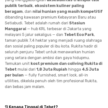
publik terbaik
,
ekosistem kuliner paling
beragam
, dan
nilai hunian yang masih kompetitif
dibanding kawasan premium Kebayoran Baru atau
Setiabudi. Tebet adalah rumah dari
Stasiun
Manggarai
— hub KRL terbesar di Jakarta yang
melayani 5 jalur sekaligus — dan
Tebet Eco Park
,
taman publik 7,4 hektar yang menjadi ruang olahraga
dan sosial paling populer di ibu kota. Rukita hadir di
seluruh penjuru Tebet untuk menawarkan hunian
yang setara dengan ambisi dan gaya hidupmu.
Temukan unit
kost premium dan coliving Rukita di
Tebet
mulai dari
1,8 Juta Rupiah
hingga
4,5 Juta
per bulan
— fully furnished, smart lock, all-in
utilities, dikelola penuh oleh tim profesional Rukita,
dan bebas jam malam.
1) Kenapa Tinggal di Tebet?