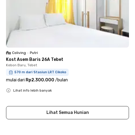
Coliving
•
Putri
Kost Asem Baris 26A Tebet
Kebon Baru, Tebet
570 m dari Stasiun LRT Cikoko
mulai dari
Rp2.300.000
/
bulan
Lihat info lebih banyak
Close
Lihat Semua Hunian