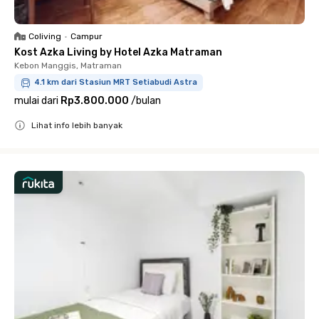
Coliving
•
Campur
Kost Azka Living by Hotel Azka Matraman
Kebon Manggis, Matraman
4.1 km dari Stasiun MRT Setiabudi Astra
mulai dari
Rp3.800.000
/
bulan
Lihat info lebih banyak
Close