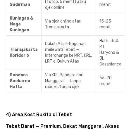
(1 stop, 5 menit) atau
Sudirman
menit
ojek online
Kuningan &
Via ojek online atau
15–25
Mega
Transjakarta
menit
Kuningan
Halte di Jl.
Dukuh Atas–Ragunan
MT
Transjakarta
melewati Tebet —
Haryono &
Koridor 6
interchange ke MRT, KRL,
Jl.
LRT di Dukuh Atas
Casablanca
Bandara
Via KRL Bandara dari
55–70
Soekarno-
Manggarai — tanpa
menit
Hatta
macet, tanpa ojek
4) Area Kost Rukita di Tebet
Tebet Barat — Premium, Dekat Manggarai, Akses