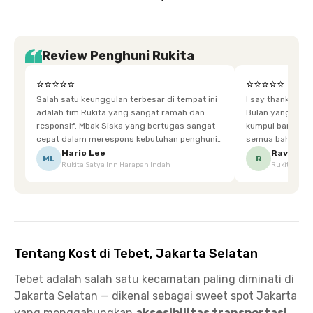
Review Penghuni Rukita
⭐⭐⭐⭐⭐
⭐⭐⭐⭐⭐
Salah satu keunggulan terbesar di tempat ini
I say thankyou s
adalah tim Rukita yang sangat ramah dan
Bulan yang super happy! banyak tem
responsif. Mbak Siska yang bertugas sangat
kumpul bareng mak
cepat dalam merespons kebutuhan penghuni.
semua bahagia ad
Ketika saya meminta keset karena sempat
mgkn saran dari air aja & kebersihan lebih di
Mario Lee
Ravena
ML
R
Rukita Satya Inn Harapan Indah
Rukita Dimi
terpeleset, permintaan tersebut langsung
tingkatka
dipenuhi dengan cepat. Terima kasih Mbak
Siska.
Tentang Kost di Tebet, Jakarta Selatan
Tebet adalah salah satu kecamatan paling diminati di
Jakarta Selatan — dikenal sebagai sweet spot Jakarta
yang menggabungkan
aksesibilitas transportasi