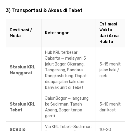
3) Transportasi & Akses di Tebet
Estimasi
Destinasi /
Waktu
Keterangan
Moda
dari Area
Rukita
Hub KRL terbesar
Jakarta — melayani 5
jalur: Bogor, Cikarang,
5–15 menit
Stasiun KRL
Tangerang, Bandara,
jalan kaki /
Manggarai
Rangkasbitung. Dapat
ojek
dicapai jalan kaki dari
banyak unit di Tebet
Jalur Bogor — langsung
Stasiun KRL
ke Sudirman, Tanah
5–10 menit
Tebet
Abang, Bogor tanpa
dari kost
ganti
Via KRL Tebet–Sudirman
SCBD &
10–20