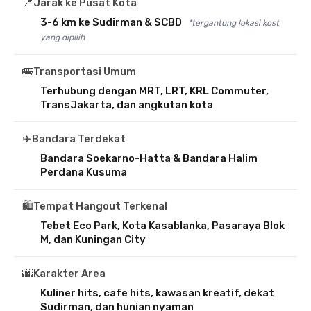
📍
Jarak ke Pusat Kota
3-6 km ke Sudirman & SCBD
*tergantung lokasi kost
yang dipilih
🚌
Transportasi Umum
Terhubung dengan MRT, LRT, KRL Commuter,
TransJakarta, dan angkutan kota
✈️
Bandara Terdekat
Bandara Soekarno-Hatta & Bandara Halim
Perdana Kusuma
🛍️
Tempat Hangout Terkenal
Tebet Eco Park, Kota Kasablanka, Pasaraya Blok
M, dan Kuningan City
🌆
Karakter Area
Kuliner hits, cafe hits, kawasan kreatif, dekat
Sudirman, dan hunian nyaman