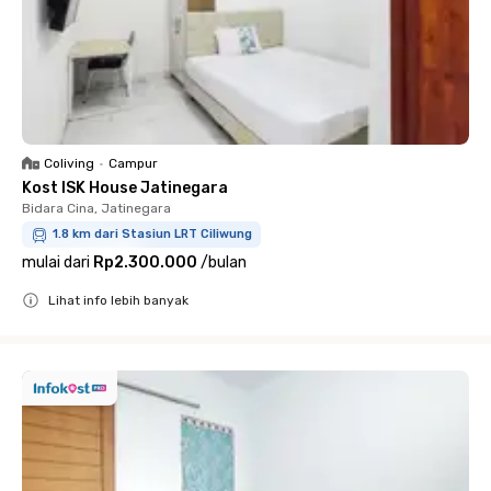
Coliving
•
Campur
Kost ISK House Jatinegara
Bidara Cina, Jatinegara
1.8 km dari Stasiun LRT Ciliwung
mulai dari
Rp2.300.000
/
bulan
Lihat info lebih banyak
Close