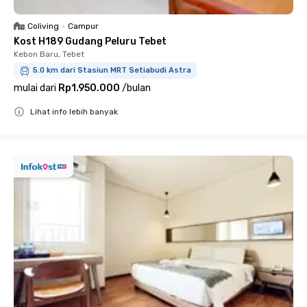
Coliving
•
Campur
Kost H189 Gudang Peluru Tebet
Kebon Baru, Tebet
5.0 km dari Stasiun MRT Setiabudi Astra
mulai dari
Rp1.950.000
/
bulan
Lihat info lebih banyak
Close