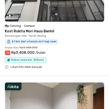
Video
Coliving
•
Campur
Kost Rukita Mori Haus Benhil
Bendungan Hilir, Tanah Abang
6.1 km dari stasiun mrt haji nawi
mulai dari
Rp3.668.000
Rp3.408.000
/
bulan
-
7
%
Diskon sewa min. 12 Bulan
Lihat info lebih banyak
Close