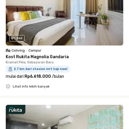
360
Coliving
•
Campur
Kost Rukita Magnolia Gandaria
Kramat Pela, Kebayoran Baru
2.7 km dari stasiun mrt haji nawi
mulai dari
Rp6.618.000
/
bulan
Lihat info lebih banyak
Close