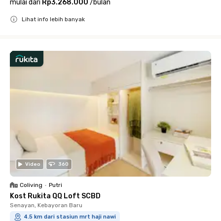
mulai dari
Rp3.268.000
/
bulan
Lihat info lebih banyak
Close
Video
360
Coliving
•
Putri
Kost Rukita QQ Loft SCBD
Senayan, Kebayoran Baru
4.5 km dari stasiun mrt haji nawi