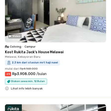
Video
Coliving
•
Campur
Kost Rukita Jack's House Melawai
Melawai, Kebayoran Baru
2.3 km dari stasiun mrt haji nawi
mulai dari
Rp4.168.000
Rp3.908.000
/
bulan
-
6
%
Diskon sewa min. 12 Bulan
Lihat info lebih banyak
Close