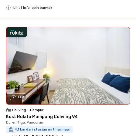
Lihat info lebih banyak
Close
360
Coliving
•
Campur
Kost Rukita Mampang Coliving 94
Duren Tiga, Pancoran
4.1 km dari stasiun mrt haji nawi