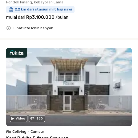
Pondok Pinang, Kebayoran Lama
2.2 km dari stasiun mrt haji nawi
mulai dari
Rp3.100.000
/
bulan
Lihat info lebih banyak
Close
Video
360
Coliving
•
Campur