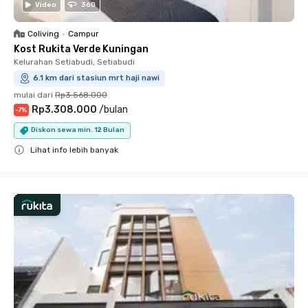
Video
360
Coliving
•
Campur
Kost Rukita Verde Kuningan
Kelurahan Setiabudi, Setiabudi
6.1 km dari stasiun mrt haji nawi
mulai dari
Rp3.568.000
Rp3.308.000
/
bulan
-
7
%
Diskon sewa min. 12 Bulan
Lihat info lebih banyak
Close