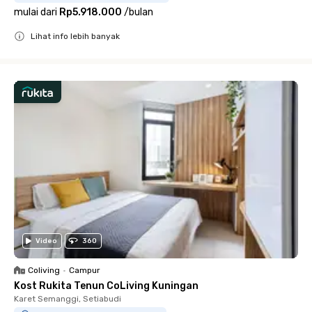
mulai dari
Rp5.918.000
/
bulan
Lihat info lebih banyak
Close
Video
360
Coliving
•
Campur
Kost Rukita Tenun CoLiving Kuningan
Karet Semanggi, Setiabudi