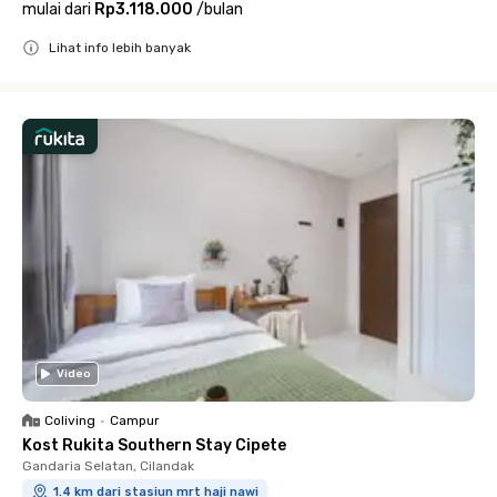
mulai dari
Rp3.118.000
/
bulan
Lihat info lebih banyak
Close
Video
Coliving
•
Campur
Kost Rukita Southern Stay Cipete
Gandaria Selatan, Cilandak
1.4 km dari stasiun mrt haji nawi