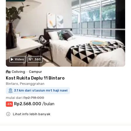
Video
360
Coliving
•
Campur
Kost Rukita Deplu 11 Bintaro
Bintaro, Pesanggrahan
3.1 km dari stasiun mrt haji nawi
mulai dari
Rp2.718.000
Rp2.568.000
/
bulan
-
5
%
Lihat info lebih banyak
Close