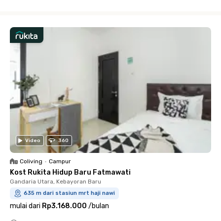
Close
Video
360
Coliving
•
Campur
Kost Rukita Hidup Baru Fatmawati
Gandaria Utara, Kebayoran Baru
635 m dari stasiun mrt haji nawi
mulai dari
Rp3.168.000
/
bulan