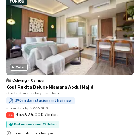
Video
Coliving
•
Campur
Kost Rukita Deluxe Nismara Abdul Majid
Cipete Utara, Kebayoran Baru
390 m dari stasiun mrt haji nawi
mulai dari
Rp6.236.000
Rp5.976.000
/
bulan
-
4
%
Diskon sewa min. 12 Bulan
Lihat info lebih banyak