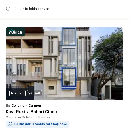
Lihat info lebih banyak
Close
Video
360
Coliving
•
Campur
Kost Rukita Bahari Cipete
Gandaria Selatan, Cilandak
1.4 km dari stasiun mrt haji nawi