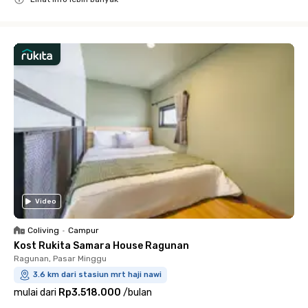
Close
Video
Coliving
•
Campur
Kost Rukita Samara House Ragunan
Ragunan, Pasar Minggu
3.6 km dari stasiun mrt haji nawi
mulai dari
Rp3.518.000
/
bulan