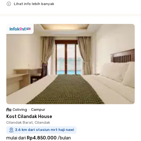
Lihat info lebih banyak
Close
Coliving
•
Campur
Kost Cilandak House
Cilandak Barat, Cilandak
2.6 km dari stasiun mrt haji nawi
mulai dari
Rp4.850.000
/
bulan