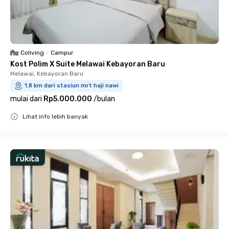
Coliving
•
Campur
Kost Polim X Suite Melawai Kebayoran Baru
Melawai, Kebayoran Baru
1.8 km dari stasiun mrt haji nawi
mulai dari
Rp5.000.000
/
bulan
Lihat info lebih banyak
Close