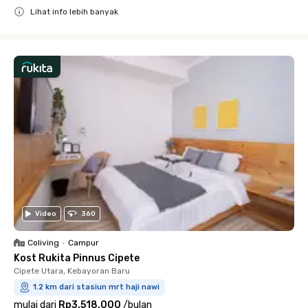
Lihat info lebih banyak
Close
Video
360
Coliving
•
Campur
Kost Rukita Pinnus Cipete
Cipete Utara, Kebayoran Baru
1.2 km dari stasiun mrt haji nawi
mulai dari
Rp3.518.000
/
bulan