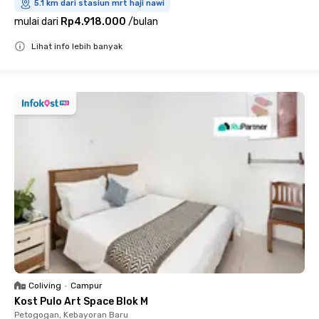
5.1 km dari stasiun mrt haji nawi
mulai dari
Rp4.918.000
/
bulan
Lihat info lebih banyak
Close
Coliving
•
Campur
Kost Pulo Art Space Blok M
Petogogan, Kebayoran Baru