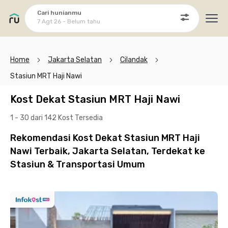
Cari hunianmu
7 Agt 26 - Belum tahu
Ope
Home
Jakarta Selatan
Cilandak
Stasiun MRT Haji Nawi
Kost Dekat Stasiun MRT Haji Nawi
1 - 30 dari 142 Kost
Tersedia
Rekomendasi Kost Dekat Stasiun MRT Haji
Nawi Terbaik, Jakarta Selatan, Terdekat ke
Stasiun & Transportasi Umum