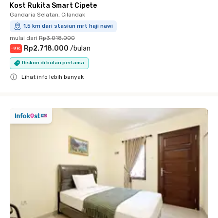
Kost Rukita Smart Cipete
Gandaria Selatan, Cilandak
1.5 km dari stasiun mrt haji nawi
mulai dari
Rp3.018.000
Rp2.718.000
/
bulan
-
9
%
Diskon di bulan pertama
Lihat info lebih banyak
Close