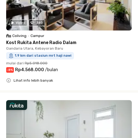
Video
360
Coliving
•
Campur
Kost Rukita Antene Radio Dalam
Gandaria Utara, Kebayoran Baru
1.9 km dari stasiun mrt haji nawi
mulai dari
Rp5.018.000
Rp4.568.000
/
bulan
-
8
%
Lihat info lebih banyak
Close