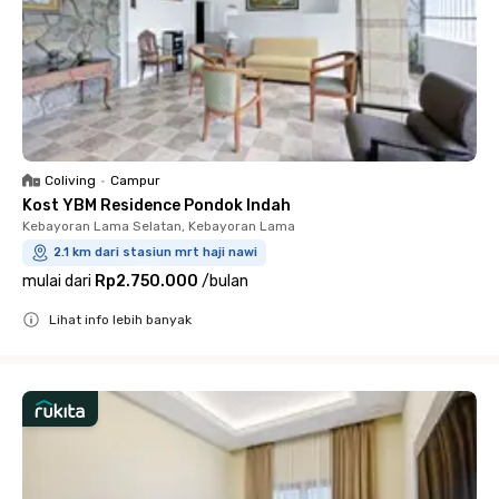
Coliving
•
Campur
Kost YBM Residence Pondok Indah
Kebayoran Lama Selatan, Kebayoran Lama
2.1 km dari stasiun mrt haji nawi
mulai dari
Rp2.750.000
/
bulan
Lihat info lebih banyak
Close