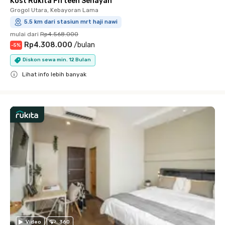
Kost Rukita Fifteen Senayan
Grogol Utara, Kebayoran Lama
5.5 km dari stasiun mrt haji nawi
mulai dari
Rp4.568.000
Rp4.308.000
/
bulan
-
5
%
Diskon sewa min. 12 Bulan
Lihat info lebih banyak
Close
Video
360