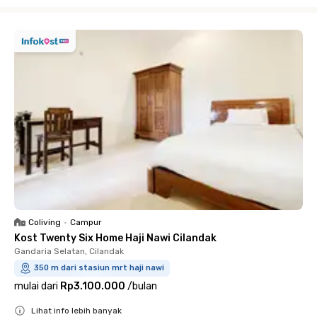
Close
Coliving
•
Campur
Kost Twenty Six Home Haji Nawi Cilandak
Gandaria Selatan, Cilandak
350 m dari stasiun mrt haji nawi
mulai dari
Rp3.100.000
/
bulan
Lihat info lebih banyak