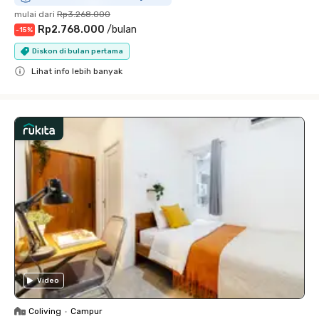
mulai dari
Rp3.268.000
Rp2.768.000
/
bulan
-
15
%
Diskon di bulan pertama
Lihat info lebih banyak
Close
Video
Coliving
•
Campur