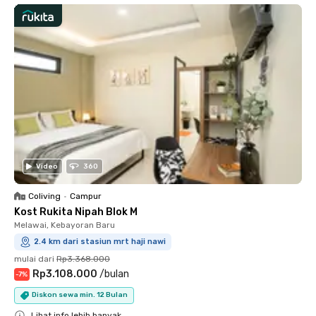
Video
360
Coliving
•
Campur
Kost Rukita Nipah Blok M
Melawai, Kebayoran Baru
2.4 km dari stasiun mrt haji nawi
mulai dari
Rp3.368.000
Rp3.108.000
/
bulan
-
7
%
Diskon sewa min. 12 Bulan
Lihat info lebih banyak