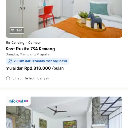
360
Coliving
•
Campur
Kost Rukita 79A Kemang
Bangka, Mampang Prapatan
2.0 km dari stasiun mrt haji nawi
mulai dari
Rp2.818.000
/
bulan
Lihat info lebih banyak
Close