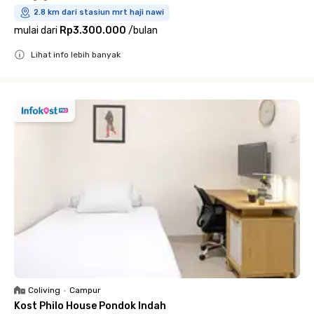
2.8 km dari stasiun mrt haji nawi
mulai dari
Rp3.300.000
/
bulan
Lihat info lebih banyak
Close
Coliving
•
Campur
Kost Philo House Pondok Indah