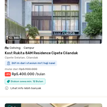
360
Coliving
•
Campur
Kost Rukita 8AM Residence Cipete Cilandak
Cipete Selatan, Cilandak
261 m dari stasiun mrt haji nawi
mulai dari
Rp5.900.000
Rp5.400.000
/
bulan
-
8
%
Diskon sewa min. 12 Bulan
Lihat info lebih banyak
Close