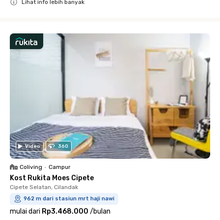
Lihat info lebih banyak
Close
Video
360
Coliving
•
Campur
Kost Rukita Moes Cipete
Cipete Selatan, Cilandak
962 m dari stasiun mrt haji nawi
mulai dari
Rp3.468.000
/
bulan