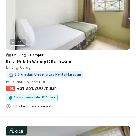
360
Coliving
•
Campur
Kost Rukita Woody C Karawaci
Binong, Curug
3.0 km dari Universitas Pelita Harapan
mulai dari
Rp1.368.000
Rp1.231.200
/
bulan
-
10
%
Diskon sewa min. 12 Bulan
Lihat info lebih banyak
Close