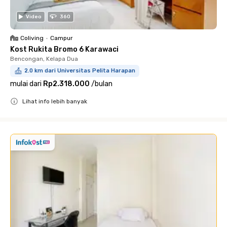
Video
360
Coliving
•
Campur
Kost Rukita Bromo 6 Karawaci
Bencongan, Kelapa Dua
2.0 km dari Universitas Pelita Harapan
mulai dari
Rp2.318.000
/
bulan
Lihat info lebih banyak
Close