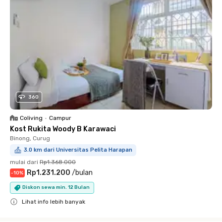
360
Coliving
•
Campur
Kost Rukita Woody B Karawaci
Binong, Curug
3.0 km dari Universitas Pelita Harapan
mulai dari
Rp1.368.000
Rp1.231.200
/
bulan
-
10
%
Diskon sewa min. 12 Bulan
Lihat info lebih banyak
Close