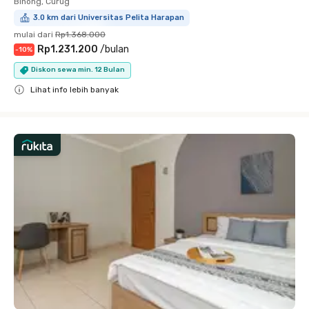
Binong, Curug
3.0 km dari Universitas Pelita Harapan
mulai dari
Rp1.368.000
Rp1.231.200
/
bulan
-
10
%
Diskon sewa min. 12 Bulan
Lihat info lebih banyak
Close