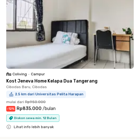
Coliving
•
Campur
Kost Jeneva Home Kelapa Dua Tangerang
Cibodas Baru, Cibodas
2.5 km dari Universitas Pelita Harapan
mulai dari
Rp950.000
Rp835.000
/
bulan
-
12
%
Diskon sewa min. 12 Bulan
Lihat info lebih banyak
Close