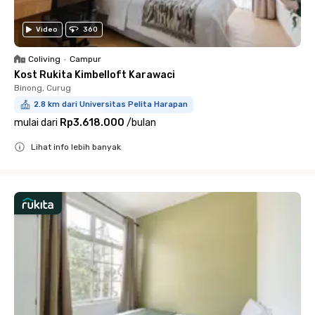
Video
360
Coliving
•
Campur
Kost Rukita Kimbelloft Karawaci
Binong, Curug
2.8 km dari Universitas Pelita Harapan
mulai dari
Rp3.618.000
/
bulan
Lihat info lebih banyak
Close