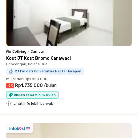
Coliving
•
Campur
Kost JT Kost Bromo Karawaci
Bencongan, Kelapa Dua
2.1 km dari Universitas Pelita Harapan
mulai dari
Rp1.850.000
Rp1.735.000
/
bulan
-
6
%
Diskon sewa min. 12 Bulan
Lihat info lebih banyak
Close