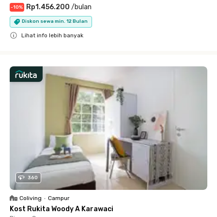
Rp1.456.200
/
bulan
-
10
%
Diskon sewa min. 12 Bulan
Lihat info lebih banyak
Close
360
Coliving
•
Campur
Kost Rukita Woody A Karawaci