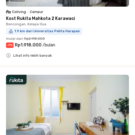
Coliving
•
Campur
Kost Rukita Mahkota 2 Karawaci
Bencongan, Kelapa Dua
1.9 km dari Universitas Pelita Harapan
mulai dari
Rp2.118.000
Rp1.918.000
/
bulan
-
9
%
Lihat info lebih banyak
Close