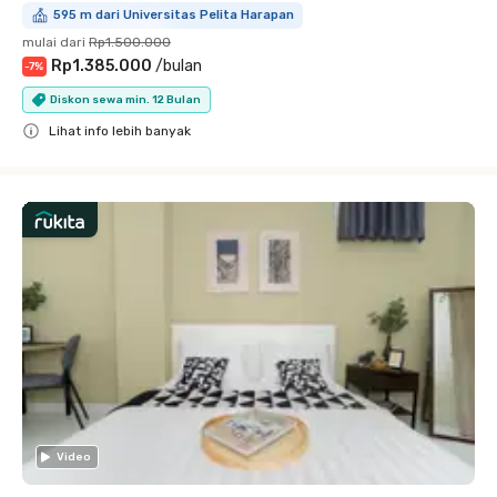
595 m dari Universitas Pelita Harapan
mulai dari
Rp1.500.000
Rp1.385.000
/
bulan
-
7
%
Diskon sewa min. 12 Bulan
Lihat info lebih banyak
Close
Video