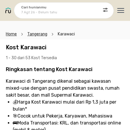
Cari hunianmu
7 Agt 26 - Belum tahu
Ope
Home
Tangerang
Karawaci
Kost Karawaci
1 - 30 dari 53 Kost
Tersedia
Ringkasan tentang Kost Karawaci
Karawaci di Tangerang dikenal sebagai kawasan
mixed-use dengan pusat pendidikan swasta, rumah
sakit besar, dan mall Supermal Karawaci.
💰
Harga Kost Karawaci
mulai dari Rp 1,3 juta per
bulan*
🎯
Cocok untuk
Pekerja, Karyawan, Mahasiswa
🚌
Moda Transportasi:
KRL, dan transportasi online
(mobil & motor)