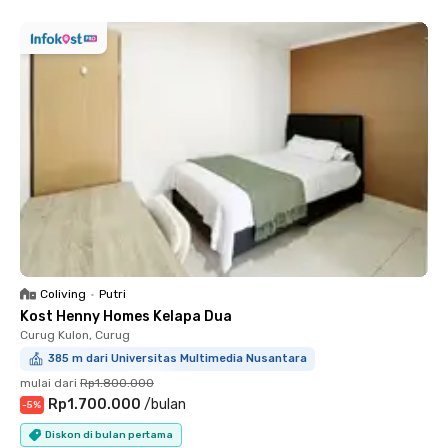
Coliving
•
Putri
Kost Henny Homes Kelapa Dua
Curug Kulon, Curug
385 m dari Universitas Multimedia Nusantara
mulai dari
Rp1.800.000
Rp1.700.000
/
bulan
-
5
%
Diskon di bulan pertama