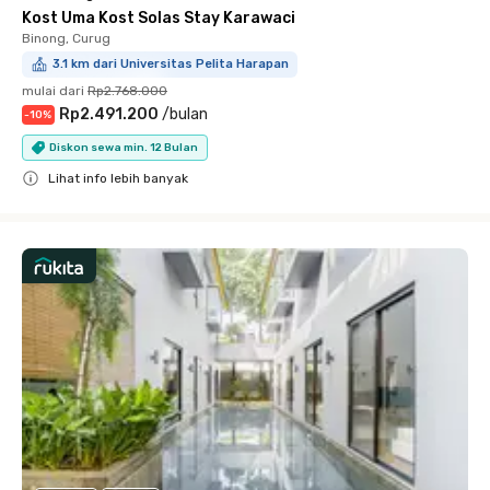
Kost Uma Kost Solas Stay Karawaci
Binong, Curug
3.1 km dari Universitas Pelita Harapan
mulai dari
Rp2.768.000
Rp2.491.200
/
bulan
-
10
%
Diskon sewa min. 12 Bulan
Lihat info lebih banyak
Close