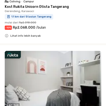
Coliving
•
Campur
Kost Rukita Unicorn Otista Tangerang
Gerendeng, Karawaci
1.1 km dari Stasiun Tangerang
mulai dari
Rp2.318.000
Rp2.068.000
/
bulan
-
10
%
Lihat info lebih banyak
Close
360