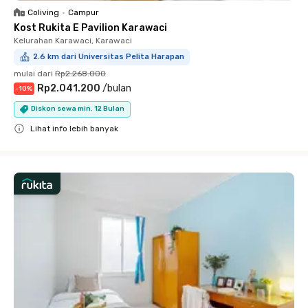
Coliving
•
Campur
Kost Rukita E Pavilion Karawaci
Kelurahan Karawaci, Karawaci
2.6 km dari Universitas Pelita Harapan
mulai dari
Rp2.268.000
Rp2.041.200
/
bulan
-
10
%
Diskon sewa min. 12 Bulan
Lihat info lebih banyak
Close