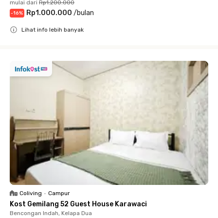
mulai dari
Rp1.200.000
Rp1.000.000
/
bulan
-
16
%
Lihat info lebih banyak
Close
Coliving
•
Campur
Kost Gemilang 52 Guest House Karawaci
Bencongan Indah, Kelapa Dua