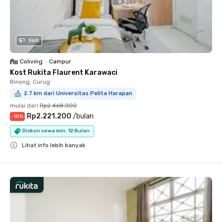
360
Coliving
•
Campur
Kost Rukita Flaurent Karawaci
Binong, Curug
2.7 km dari Universitas Pelita Harapan
mulai dari
Rp2.468.000
Rp2.221.200
/
bulan
-
10
%
Diskon sewa min. 12 Bulan
Lihat info lebih banyak
Close