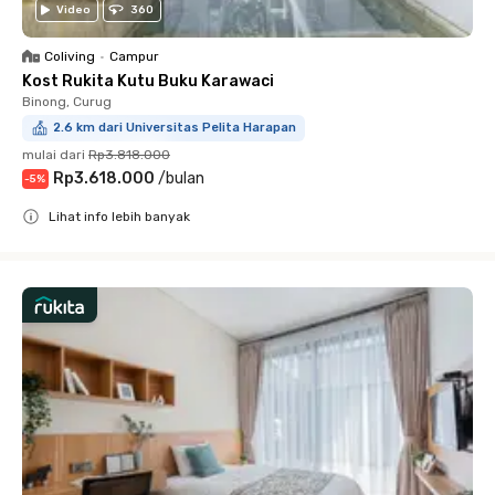
Video
360
Coliving
•
Campur
Kost Rukita Kutu Buku Karawaci
Binong, Curug
2.6 km dari Universitas Pelita Harapan
mulai dari
Rp3.818.000
Rp3.618.000
/
bulan
-
5
%
Lihat info lebih banyak
Close