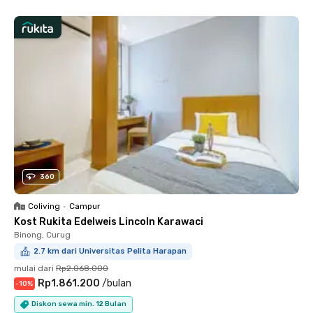
360
Coliving
•
Campur
Kost Rukita Edelweis Lincoln Karawaci
Binong, Curug
2.7 km dari Universitas Pelita Harapan
mulai dari
Rp2.068.000
Rp1.861.200
/
bulan
-
10
%
Diskon sewa min. 12 Bulan