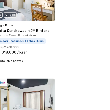
o
360
ng
•
Putra
kita Cendrawasih JM Bintaro
nggu Timur, Pondok Aren
m dari Stasiun MRT Lebak Bulus
Rp2.268.000
.018.000
/
bulan
info lebih banyak