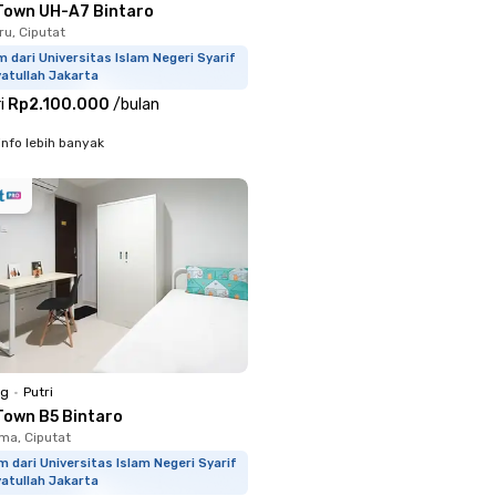
Town UH-A7 Bintaro
u, Ciputat
m dari Universitas Islam Negeri Syarif
atullah Jakarta
i
Rp2.100.000
/
bulan
info lebih banyak
ng
•
Putri
Town B5 Bintaro
a, Ciputat
m dari Universitas Islam Negeri Syarif
atullah Jakarta