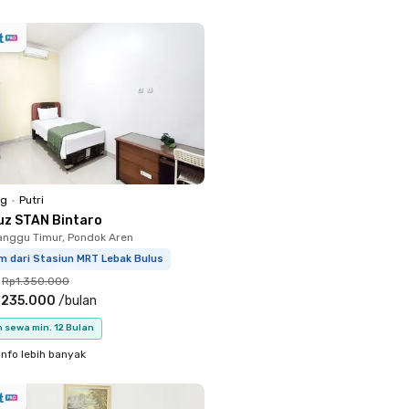
ng
•
Putri
uz STAN Bintaro
nggu Timur, Pondok Aren
m dari Stasiun MRT Lebak Bulus
Rp1.350.000
.235.000
/
bulan
 sewa min. 12 Bulan
info lebih banyak