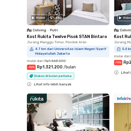
Video
360
Vide
Coliving
•
Putri
Colivi
Kost Rukita Twelve Pisok STAN Bintaro
Kost Ru
Jurang Manggu Timur, Pondok Aren
Jurang Ma
4.7 km dari Universitas Islam Negeri Syarif
5.0 k
Hidayatullah Jakarta
mulai dari
mulai dari
Rp1.468.000
Rp2
-
11
%
Rp1.321.200
/
bulan
-
10
%
Lihat 
Diskon di bulan pertama
Close
Lihat info lebih banyak
Close