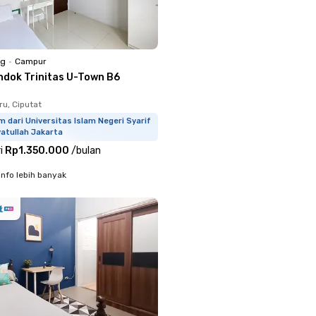
ng
•
Campur
ndok Trinitas U-Town B6
u, Ciputat
m dari Universitas Islam Negeri Syarif
atullah Jakarta
i
Rp1.350.000
/
bulan
info lebih banyak