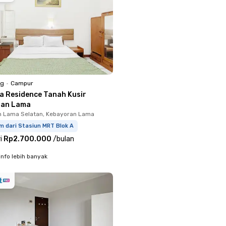
ng
•
Campur
ra Residence Tanah Kusir
ran Lama
n Lama Selatan, Kebayoran Lama
m dari Stasiun MRT Blok A
i
Rp2.700.000
/
bulan
info lebih banyak