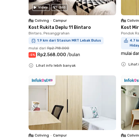
Video
360
Coliving
•
Campur
Colivi
Kost Rukita Deplu 11 Bintaro
Kost Mi
Bintaro, Pesanggrahan
Pondok Ra
1.9 km dari Stasiun MRT Lebak Bulus
4.7 k
Hiday
mulai dari
Rp2.718.000
mulai dar
Rp2.568.000
/
bulan
-
5
%
Lihat 
Lihat info lebih banyak
Close
Close
Coliving
•
Campur
Colivi