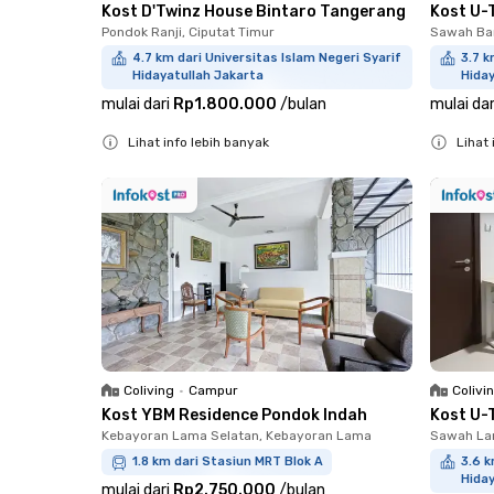
Kost D'Twinz House Bintaro Tangerang
Kost U-
Pondok Ranji, Ciputat Timur
Sawah Bar
4.7 km dari Universitas Islam Negeri Syarif
3.7 k
Hidayatullah Jakarta
Hiday
mulai dari
Rp1.800.000
/
bulan
mulai dar
Lihat info lebih banyak
Lihat 
Close
Close
Coliving
•
Campur
Colivi
Kost YBM Residence Pondok Indah
Kost U-
Kebayoran Lama Selatan, Kebayoran Lama
Sawah Lam
1.8 km dari Stasiun MRT Blok A
3.6 k
Hiday
mulai dari
Rp2.750.000
/
bulan