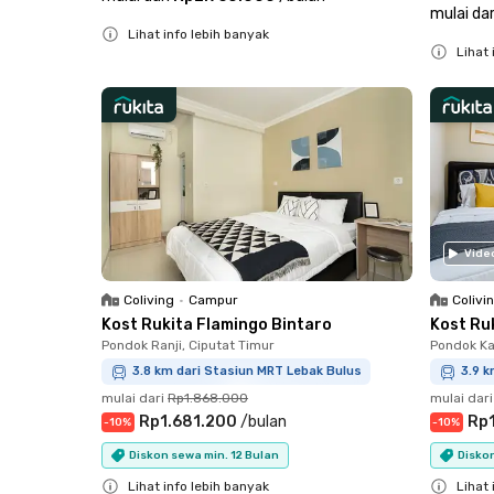
mulai dar
Lihat info lebih banyak
Lihat 
Close
Close
Vide
Coliving
•
Campur
Colivi
Kost Rukita Flamingo Bintaro
Kost Ru
Pondok Ranji, Ciputat Timur
Pondok Ka
3.8 km dari Stasiun MRT Lebak Bulus
3.9 k
mulai dari
Rp1.868.000
mulai dari
Rp1.681.200
/
bulan
Rp
-
10
%
-
10
%
Diskon sewa min. 12 Bulan
Diskon
Lihat info lebih banyak
Lihat 