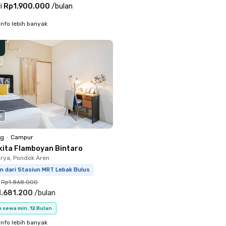
i
Rp1.900.000
/
bulan
info lebih banyak
o
ng
•
Campur
kita Flamboyan Bintaro
rya, Pondok Aren
m dari Stasiun MRT Lebak Bulus
Rp1.868.000
1.681.200
/
bulan
 sewa min. 12 Bulan
info lebih banyak