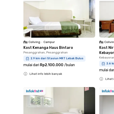
Coliving
•
Campur
Colivi
Kost Kenanga Haus Bintaro
Kost Ni
Pesanggrahan, Pesanggrahan
Kebayo
Kebayora
2.9 km dari Stasiun MRT Lebak Bulus
2.6 k
mulai dari
Rp2.100.000
/
bulan
mulai dar
Lihat info lebih banyak
Lihat 
Close
Close