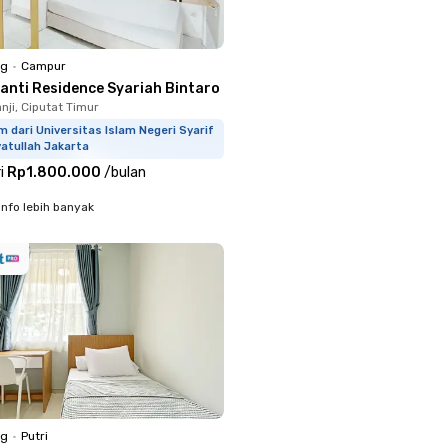
ng
•
Campur
ranti Residence Syariah Bintaro
nji, Ciputat Timur
m dari Universitas Islam Negeri Syarif
atullah Jakarta
i
Rp1.800.000
/
bulan
info lebih banyak
ng
•
Putri