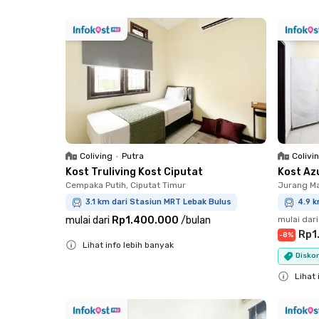
Close
Close
Coliving
•
Putra
Colivi
Kost Truliving Kost Ciputat
Kost Az
Cempaka Putih, Ciputat Timur
Jurang Ma
3.1 km dari Stasiun MRT Lebak Bulus
4.9 k
mulai dari
Rp1.400.000
/
bulan
mulai dari
Rp1
-
8
%
Lihat info lebih banyak
Diskon
Close
Lihat 
Close