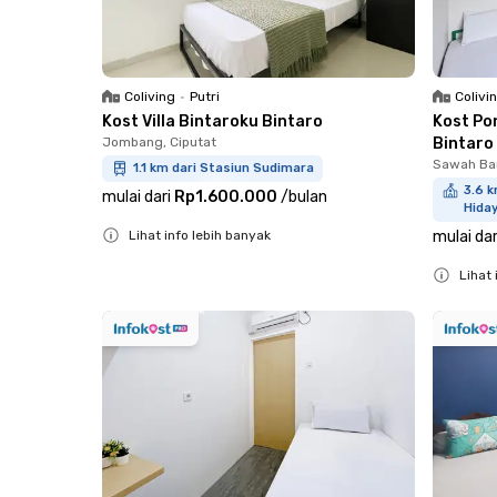
Coliving
•
Putri
Colivi
Kost Villa Bintaroku Bintaro
Kost Po
Jombang, Ciputat
Bintaro
Sawah Bar
1.1 km dari Stasiun Sudimara
3.6 k
mulai dari
Rp1.600.000
/
bulan
Hiday
Lihat info lebih banyak
mulai dar
Close
Lihat 
Close