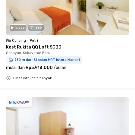
Video
360
Coliving
•
Putri
Kost Rukita QQ Loft SCBD
Senayan, Kebayoran Baru
750 m dari Stasiun MRT Istora Mandiri
mulai dari
Rp5.918.000
/
bulan
Lihat info lebih banyak
Close