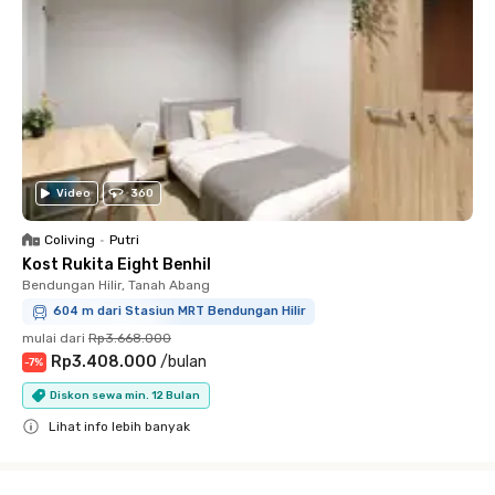
Video
360
Coliving
•
Putri
Kost Rukita Eight Benhil
Bendungan Hilir, Tanah Abang
604 m dari Stasiun MRT Bendungan Hilir
mulai dari
Rp3.668.000
Rp3.408.000
/
bulan
-
7
%
Diskon sewa min. 12 Bulan
Lihat info lebih banyak
Close