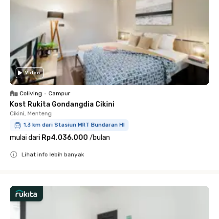
Video
Coliving
•
Campur
Kost Rukita Gondangdia Cikini
Cikini, Menteng
1.3 km dari Stasiun MRT Bundaran HI
mulai dari
Rp4.036.000
/
bulan
Lihat info lebih banyak
Close