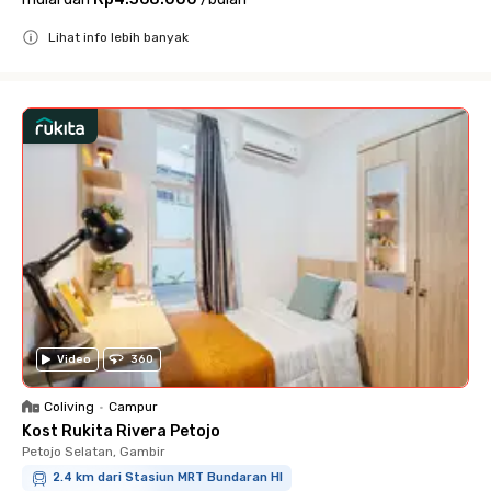
Lihat info lebih banyak
Close
Video
360
Coliving
•
Campur
Kost Rukita Rivera Petojo
Petojo Selatan, Gambir
2.4 km dari Stasiun MRT Bundaran HI