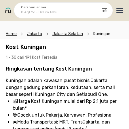
Cari hunianmu
8 Agt 26 - Belum tahu
Ope
Home
Jakarta
Jakarta Selatan
Kuningan
Kost Kuningan
1 - 30 dari 191 Kost
Tersedia
Ringkasan tentang Kost Kuningan
Kuningan adalah kawasan pusat bisnis Jakarta
dengan gedung perkantoran, kedutaan, serta mall
besar seperti Kuningan City dan Setiabudi One.
💰
Harga Kost Kuningan
mulai dari Rp 2,1 juta per
bulan*
🎯
Cocok untuk
Pekerja, Karyawan, Profesional
🚌
Moda Transportasi:
MRT, TransJakarta, dan
transportasi online (mobil & motor)