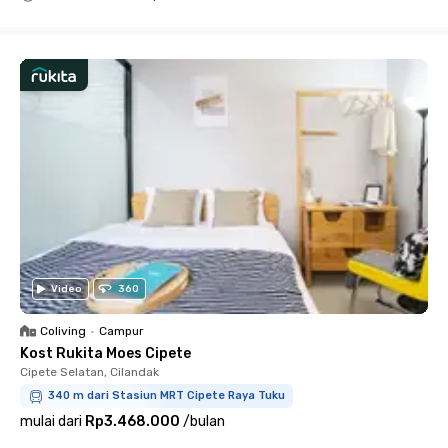
Close
Video
360
Coliving
•
Campur
Kost Rukita Moes Cipete
Cipete Selatan, Cilandak
340 m dari Stasiun MRT Cipete Raya Tuku
mulai dari
Rp3.468.000
/
bulan