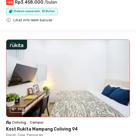
Rp3.458.000
/
bulan
-
6
%
Diskon sewa min. 12 Bulan
Lihat info lebih banyak
Close
360
Coliving
•
Campur
Kost Rukita Mampang Coliving 94
Duren Tiga, Pancoran