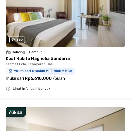
360
Coliving
•
Campur
Kost Rukita Magnolia Gandaria
Kramat Pela, Kebayoran Baru
901 m dari Stasiun MRT Blok M BCA
mulai dari
Rp6.618.000
/
bulan
Lihat info lebih banyak
Close