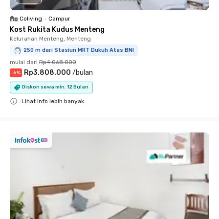
Coliving
•
Campur
Kost Rukita Kudus Menteng
Kelurahan Menteng, Menteng
250 m dari Stasiun MRT Dukuh Atas BNI
mulai dari
Rp4.068.000
Rp3.808.000
/
bulan
-
6
%
Diskon sewa min. 12 Bulan
Lihat info lebih banyak
Close