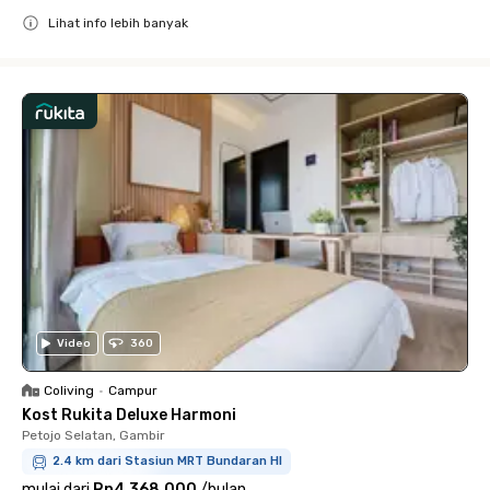
Lihat info lebih banyak
Close
Video
360
Coliving
•
Campur
Kost Rukita Deluxe Harmoni
Petojo Selatan, Gambir
2.4 km dari Stasiun MRT Bundaran HI
mulai dari
Rp4.368.000
/
bulan