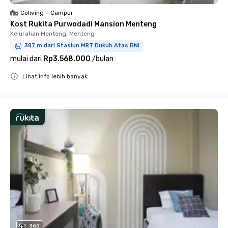
Coliving
•
Campur
Kost Rukita Purwodadi Mansion Menteng
Kelurahan Menteng, Menteng
387 m dari Stasiun MRT Dukuh Atas BNI
mulai dari
Rp3.568.000
/
bulan
Lihat info lebih banyak
Close
360