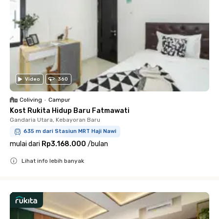
Video
360
Coliving
•
Campur
Kost Rukita Hidup Baru Fatmawati
Gandaria Utara, Kebayoran Baru
635 m dari Stasiun MRT Haji Nawi
mulai dari
Rp3.168.000
/
bulan
Lihat info lebih banyak
Close