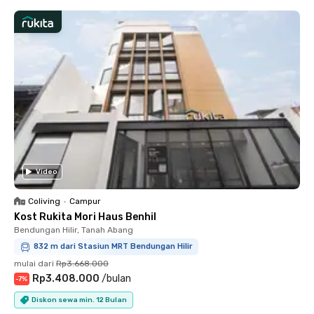
Video
Coliving
•
Campur
Kost Rukita Mori Haus Benhil
Bendungan Hilir, Tanah Abang
832 m dari Stasiun MRT Bendungan Hilir
mulai dari
Rp3.668.000
Rp3.408.000
/
bulan
-
7
%
Diskon sewa min. 12 Bulan