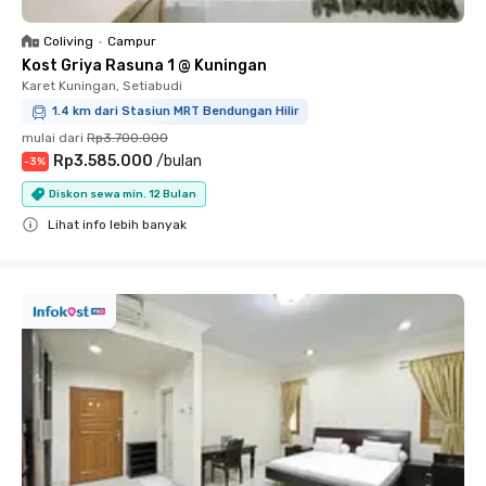
Coliving
•
Campur
Kost Griya Rasuna 1 @ Kuningan
Karet Kuningan, Setiabudi
1.4 km dari Stasiun MRT Bendungan Hilir
mulai dari
Rp3.700.000
Rp3.585.000
/
bulan
-
3
%
Diskon sewa min. 12 Bulan
Lihat info lebih banyak
Close