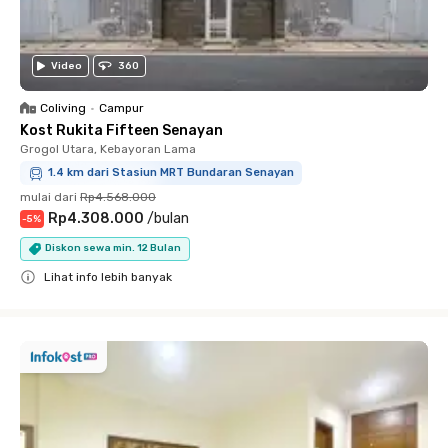
Video
360
Coliving
•
Campur
Kost Rukita Fifteen Senayan
Grogol Utara, Kebayoran Lama
1.4 km dari Stasiun MRT Bundaran Senayan
mulai dari
Rp4.568.000
Rp4.308.000
/
bulan
-
5
%
Diskon sewa min. 12 Bulan
Lihat info lebih banyak
Close