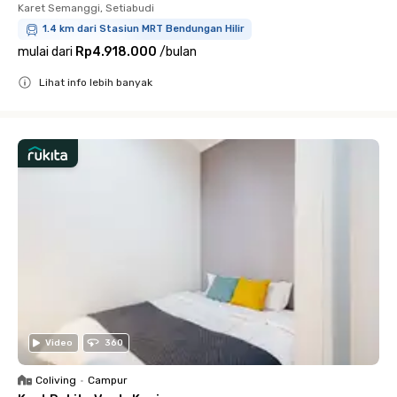
Karet Semanggi, Setiabudi
1.4 km dari Stasiun MRT Bendungan Hilir
mulai dari
Rp4.918.000
/
bulan
Lihat info lebih banyak
Close
Video
360
Coliving
•
Campur