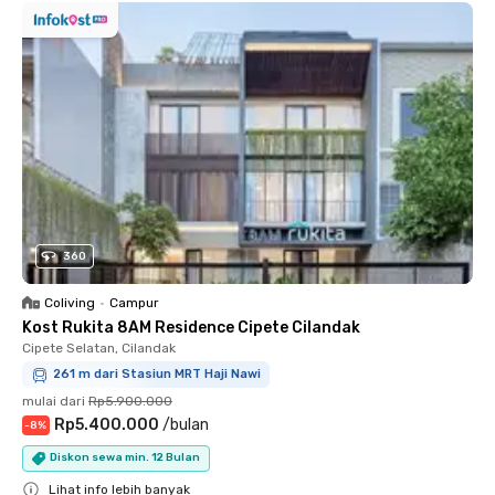
360
Coliving
•
Campur
Kost Rukita 8AM Residence Cipete Cilandak
Cipete Selatan, Cilandak
261 m dari Stasiun MRT Haji Nawi
mulai dari
Rp5.900.000
Rp5.400.000
/
bulan
-
8
%
Diskon sewa min. 12 Bulan
Lihat info lebih banyak