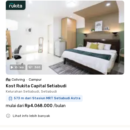
Video
360
Coliving
•
Campur
Kost Rukita Capital Setiabudi
Kelurahan Setiabudi, Setiabudi
573 m dari Stasiun MRT Setiabudi Astra
mulai dari
Rp4.068.000
/
bulan
Lihat info lebih banyak
Close