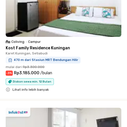
Coliving
•
Campur
Kost Family Residence Kuningan
Karet Kuningan, Setiabudi
470 m dari Stasiun MRT Bendungan Hilir
mulai dari
Rp3.300.000
Rp3.185.000
/
bulan
-
3
%
Diskon sewa min. 12 Bulan
Lihat info lebih banyak
Close