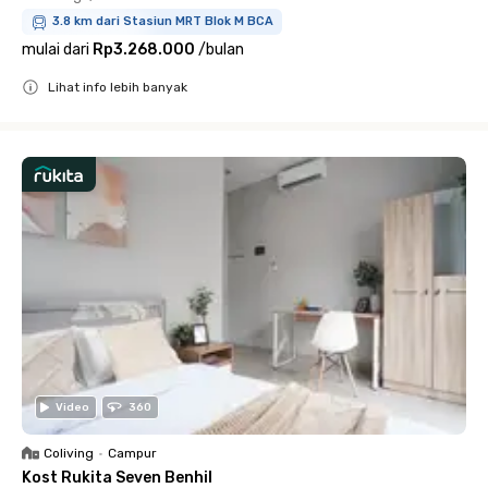
3.8 km dari Stasiun MRT Blok M BCA
mulai dari
Rp3.268.000
/
bulan
Lihat info lebih banyak
Close
Video
360
Coliving
•
Campur
Kost Rukita Seven Benhil