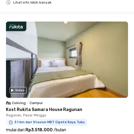
Lihat info lebih banyak
Close
Video
Coliving
•
Campur
Kost Rukita Samara House Ragunan
Ragunan, Pasar Minggu
3.1 km dari Stasiun MRT Cipete Raya Tuku
mulai dari
Rp3.518.000
/
bulan