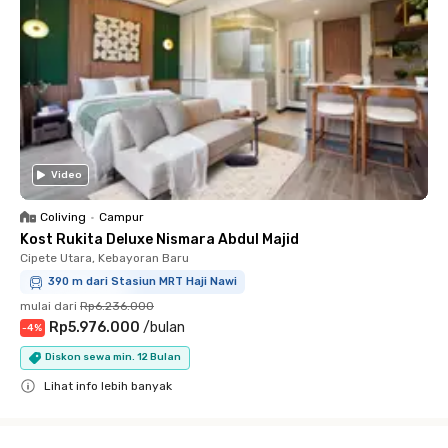
Video
Coliving
•
Campur
Kost Rukita Deluxe Nismara Abdul Majid
Cipete Utara, Kebayoran Baru
390 m dari Stasiun MRT Haji Nawi
mulai dari
Rp6.236.000
Rp5.976.000
/
bulan
-
4
%
Diskon sewa min. 12 Bulan
Lihat info lebih banyak
Close