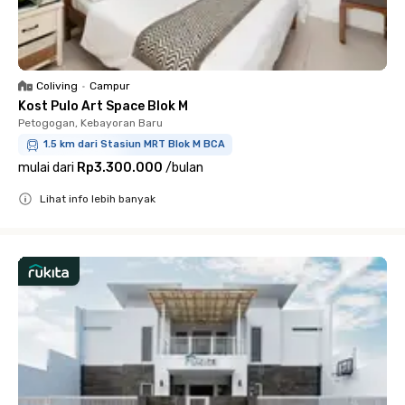
Coliving
•
Campur
Kost Pulo Art Space Blok M
Petogogan, Kebayoran Baru
1.5 km dari Stasiun MRT Blok M BCA
mulai dari
Rp3.300.000
/
bulan
Lihat info lebih banyak
Close