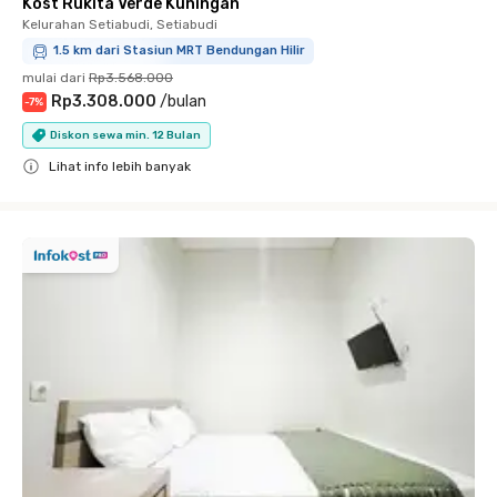
Kost Rukita Verde Kuningan
Kelurahan Setiabudi, Setiabudi
1.5 km dari Stasiun MRT Bendungan Hilir
mulai dari
Rp3.568.000
Rp3.308.000
/
bulan
-
7
%
Diskon sewa min. 12 Bulan
Lihat info lebih banyak
Close