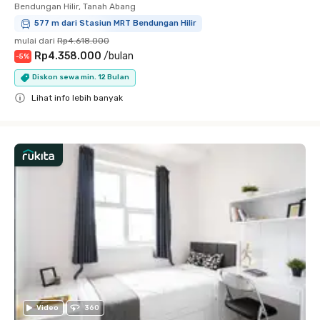
Bendungan Hilir, Tanah Abang
577 m dari Stasiun MRT Bendungan Hilir
mulai dari
Rp4.618.000
Rp4.358.000
/
bulan
-
5
%
Diskon sewa min. 12 Bulan
Lihat info lebih banyak
Close
Video
360