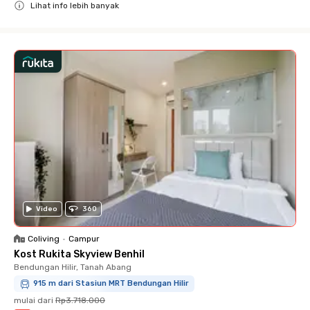
Lihat info lebih banyak
Close
Video
360
Coliving
•
Campur
Kost Rukita Skyview Benhil
Bendungan Hilir, Tanah Abang
915 m dari Stasiun MRT Bendungan Hilir
mulai dari
Rp3.718.000