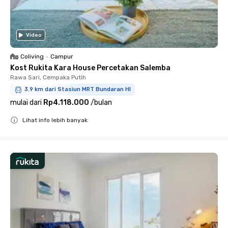
Video
Coliving
•
Campur
Kost Rukita Kara House Percetakan Salemba
Rawa Sari, Cempaka Putih
3.9 km dari Stasiun MRT Bundaran HI
mulai dari
Rp4.118.000
/
bulan
Lihat info lebih banyak
Close