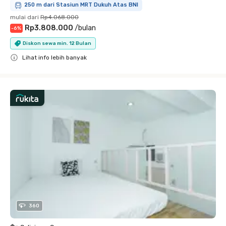
250 m dari Stasiun MRT Dukuh Atas BNI
mulai dari
Rp4.068.000
Rp3.808.000
/
bulan
-
6
%
Diskon sewa min. 12 Bulan
Lihat info lebih banyak
Close
360