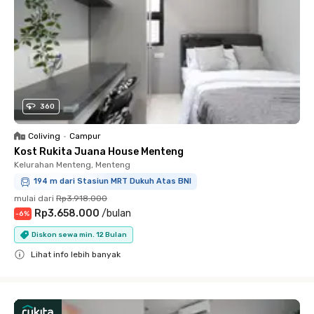
360
Coliving
•
Campur
Kost Rukita Juana House Menteng
Kelurahan Menteng, Menteng
194 m dari Stasiun MRT Dukuh Atas BNI
mulai dari
Rp3.918.000
Rp3.658.000
/
bulan
-
6
%
Diskon sewa min. 12 Bulan
Lihat info lebih banyak
Close