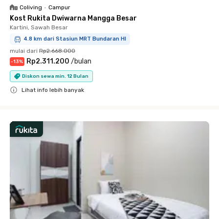
Coliving
•
Campur
Kost Rukita Dwiwarna Mangga Besar
Kartini, Sawah Besar
4.8 km dari Stasiun MRT Bundaran HI
mulai dari
Rp2.668.000
Rp2.311.200
/
bulan
-
13
%
Diskon sewa min. 12 Bulan
Lihat info lebih banyak
Close