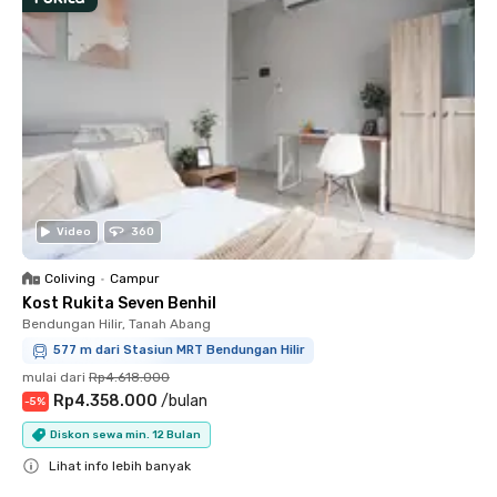
Video
360
Coliving
•
Campur
Kost Rukita Seven Benhil
Bendungan Hilir, Tanah Abang
577 m dari Stasiun MRT Bendungan Hilir
mulai dari
Rp4.618.000
Rp4.358.000
/
bulan
-
5
%
Diskon sewa min. 12 Bulan
Lihat info lebih banyak
Close