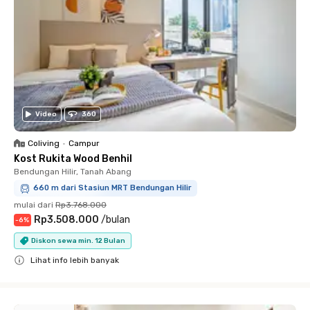
Video
360
Coliving
•
Campur
Kost Rukita Wood Benhil
Bendungan Hilir, Tanah Abang
660 m dari Stasiun MRT Bendungan Hilir
mulai dari
Rp3.768.000
Rp3.508.000
/
bulan
-
6
%
Diskon sewa min. 12 Bulan
Lihat info lebih banyak
Close