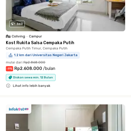
360
Coliving
•
Campur
Kost Rukita Salsa Cempaka Putih
Cempaka Putih Timur, Cempaka Putih
1.2 km dari Universitas Negeri Jakarta
mulai dari
Rp2.868.000
Rp2.608.000
/
bulan
-
9
%
Diskon sewa min. 12 Bulan
Lihat info lebih banyak
Close