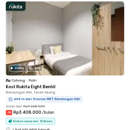
Video
360
Coliving
•
Putri
Kost Rukita Eight Benhil
Bendungan Hilir, Tanah Abang
604 m dari Stasiun MRT Bendungan Hilir
mulai dari
Rp3.668.000
Rp3.408.000
/
bulan
-
7
%
Diskon sewa min. 12 Bulan
Lihat info lebih banyak