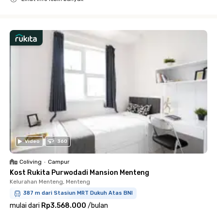
Close
Video
360
Coliving
•
Campur
Kost Rukita Purwodadi Mansion Menteng
Kelurahan Menteng, Menteng
387 m dari Stasiun MRT Dukuh Atas BNI
mulai dari
Rp3.568.000
/
bulan