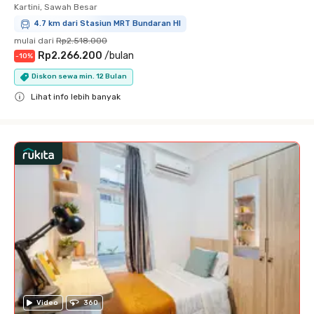
Kartini, Sawah Besar
4.7 km dari Stasiun MRT Bundaran HI
mulai dari
Rp2.518.000
Rp2.266.200
/
bulan
-
10
%
Diskon sewa min. 12 Bulan
Lihat info lebih banyak
Close
Video
360