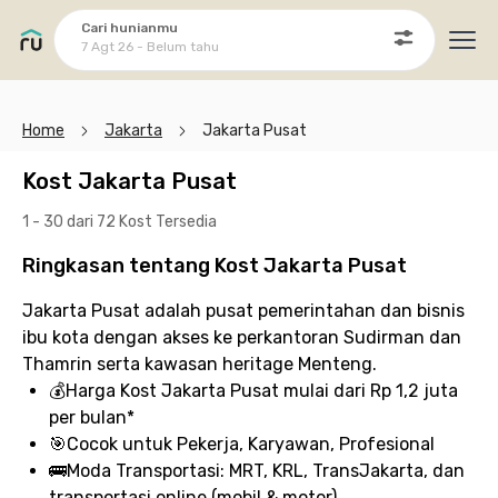
Cari hunianmu
7 Agt 26 - Belum tahu
Ope
Home
Jakarta
Jakarta Pusat
Kost Jakarta Pusat
1 - 30 dari 72 Kost
Tersedia
Ringkasan tentang Kost Jakarta Pusat
Jakarta Pusat adalah pusat pemerintahan dan bisnis
ibu kota dengan akses ke perkantoran Sudirman dan
Thamrin serta kawasan heritage Menteng.
💰
Harga Kost Jakarta Pusat
mulai dari Rp 1,2 juta
per bulan*
🎯
Cocok untuk
Pekerja, Karyawan, Profesional
🚌
Moda Transportasi:
MRT, KRL, TransJakarta, dan
transportasi online (mobil & motor)