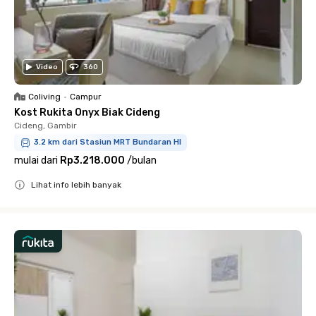
Video
360
Coliving
•
Campur
Kost Rukita Onyx Biak Cideng
Cideng, Gambir
3.2 km dari Stasiun MRT Bundaran HI
mulai dari
Rp3.218.000
/
bulan
Lihat info lebih banyak
Close