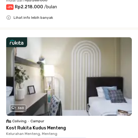
mulai dari
Rp2.268.000
Rp2.218.000
/
bulan
-
2
%
Lihat info lebih banyak
Close
360
Coliving
•
Campur
Kost Rukita Kudus Menteng
Kelurahan Menteng, Menteng