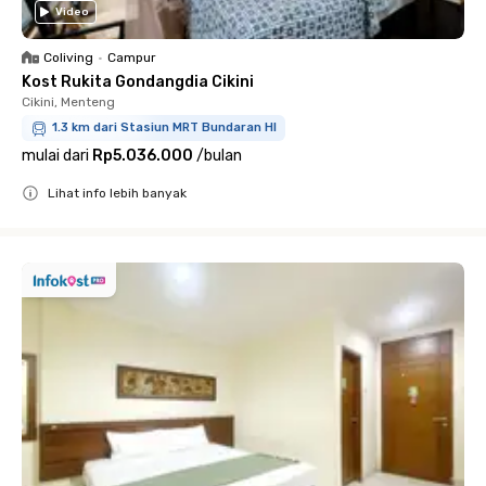
Video
Coliving
•
Campur
Kost Rukita Gondangdia Cikini
Cikini, Menteng
1.3 km dari Stasiun MRT Bundaran HI
mulai dari
Rp5.036.000
/
bulan
Lihat info lebih banyak
Close