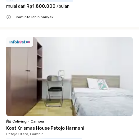
mulai dari
Rp1.800.000
/
bulan
Lihat info lebih banyak
Close
Coliving
•
Campur
Kost Krismas House Petojo Harmoni
Petojo Utara, Gambir