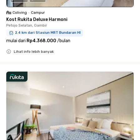
Coliving
•
Campur
Kost Rukita Deluxe Harmoni
Petojo Selatan, Gambir
2.4 km dari Stasiun MRT Bundaran HI
mulai dari
Rp4.368.000
/
bulan
Lihat info lebih banyak
Close