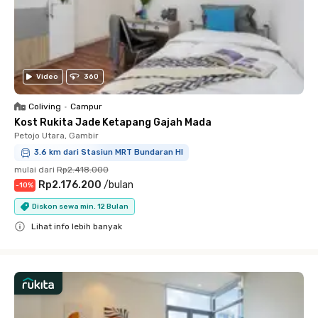
Video
360
Coliving
•
Campur
Kost Rukita Jade Ketapang Gajah Mada
Petojo Utara, Gambir
3.6 km dari Stasiun MRT Bundaran HI
mulai dari
Rp2.418.000
Rp2.176.200
/
bulan
-
10
%
Diskon sewa min. 12 Bulan
Lihat info lebih banyak
Close