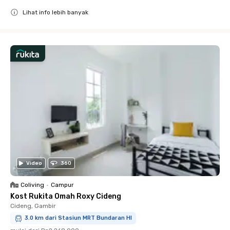
Lihat info lebih banyak
Close
Video
360
Coliving
•
Campur
Kost Rukita Omah Roxy Cideng
Cideng, Gambir
3.0 km dari Stasiun MRT Bundaran HI