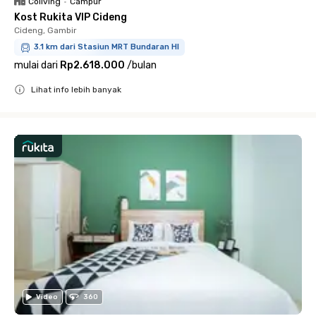
Coliving
•
Campur
Kost Rukita VIP Cideng
Cideng, Gambir
3.1 km dari Stasiun MRT Bundaran HI
mulai dari
Rp2.618.000
/
bulan
Lihat info lebih banyak
Close
Video
360