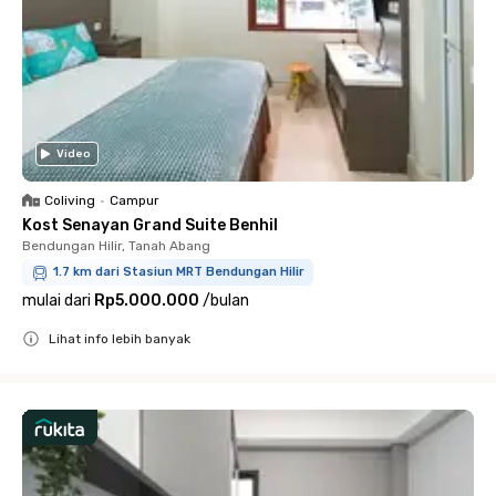
Video
Coliving
•
Campur
Kost Senayan Grand Suite Benhil
Bendungan Hilir, Tanah Abang
1.7 km dari Stasiun MRT Bendungan Hilir
mulai dari
Rp5.000.000
/
bulan
Lihat info lebih banyak
Close