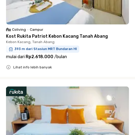
Coliving
•
Campur
Kost Rukita Patriot Kebon Kacang Tanah Abang
Kebon Kacang, Tanah Abang
393 m dari Stasiun MRT Bundaran HI
mulai dari
Rp2.618.000
/
bulan
Lihat info lebih banyak
Close