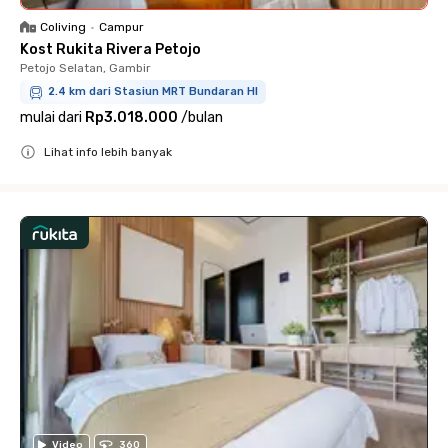
Coliving
•
Campur
Kost Rukita Rivera Petojo
Petojo Selatan, Gambir
2.4 km dari Stasiun MRT Bundaran HI
mulai dari
Rp3.018.000
/
bulan
Lihat info lebih banyak
Close
Video
360