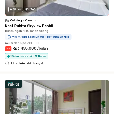
Video
360
Coliving
•
Campur
Kost Rukita Skyview Benhil
Bendungan Hilir, Tanah Abang
915 m dari Stasiun MRT Bendungan Hilir
mulai dari
Rp3.718.000
Rp3.458.000
/
bulan
-
6
%
Diskon sewa min. 12 Bulan
Lihat info lebih banyak
Close