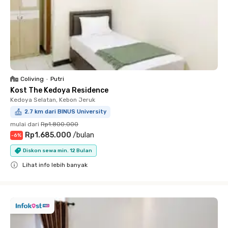
Coliving
•
Putri
Kost The Kedoya Residence
Kedoya Selatan, Kebon Jeruk
2.7 km dari BINUS University
mulai dari
Rp1.800.000
Rp1.685.000
/
bulan
-
6
%
Diskon sewa min. 12 Bulan
Lihat info lebih banyak
Close