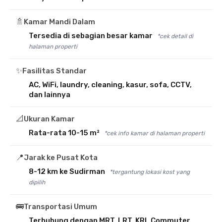
🚿
Kamar Mandi Dalam
Tersedia di sebagian besar kamar
*cek detail di
halaman properti
✨
Fasilitas Standar
AC, WiFi, laundry, cleaning, kasur, sofa, CCTV,
dan lainnya
📐
Ukuran Kamar
Rata-rata 10-15 m²
*cek info kamar di halaman properti
📍
Jarak ke Pusat Kota
8-12 km ke Sudirman
*tergantung lokasi kost yang
dipilih
🚌
Transportasi Umum
Terhubung dengan MRT, LRT, KRL Commuter,