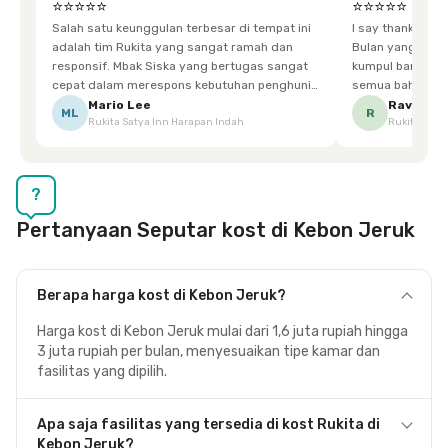
⭐⭐⭐⭐⭐
⭐⭐⭐⭐⭐
Salah satu keunggulan terbesar di tempat ini
I say thankyou s
adalah tim Rukita yang sangat ramah dan
Bulan yang super happy! banyak tem
responsif. Mbak Siska yang bertugas sangat
kumpul bareng mak
cepat dalam merespons kebutuhan penghuni.
semua bahagia ad
Ketika saya meminta keset karena sempat
mgkn saran dari air aja & kebersihan lebih di
Mario Lee
Ravena
ML
R
Rukita Satya Inn Harapan Indah
Rukita Dimi
terpeleset, permintaan tersebut langsung
tingkatka
dipenuhi dengan cepat. Terima kasih Mbak
Siska.
?
Pertanyaan Seputar kost di Kebon Jeruk
Berapa harga kost di Kebon Jeruk?
Harga kost di Kebon Jeruk mulai dari 1,6 juta rupiah hingga
3 juta rupiah per bulan, menyesuaikan tipe kamar dan
fasilitas yang dipilih.
Apa saja fasilitas yang tersedia di kost Rukita di
Kebon Jeruk?