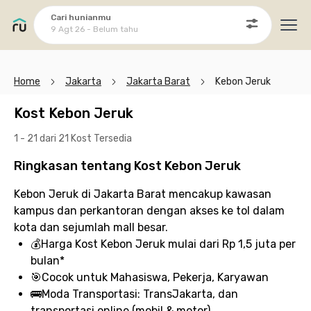
Cari hunianmu
9 Agt 26 - Belum tahu
Ope
Home
Jakarta
Jakarta Barat
Kebon Jeruk
Kost Kebon Jeruk
1 - 21 dari 21 Kost
Tersedia
Ringkasan tentang Kost Kebon Jeruk
Kebon Jeruk di Jakarta Barat mencakup kawasan
kampus dan perkantoran dengan akses ke tol dalam
kota dan sejumlah mall besar.
💰
Harga Kost Kebon Jeruk
mulai dari Rp 1,5 juta per
bulan*
🎯
Cocok untuk
Mahasiswa, Pekerja, Karyawan
🚌
Moda Transportasi:
TransJakarta, dan
transportasi online (mobil & motor)