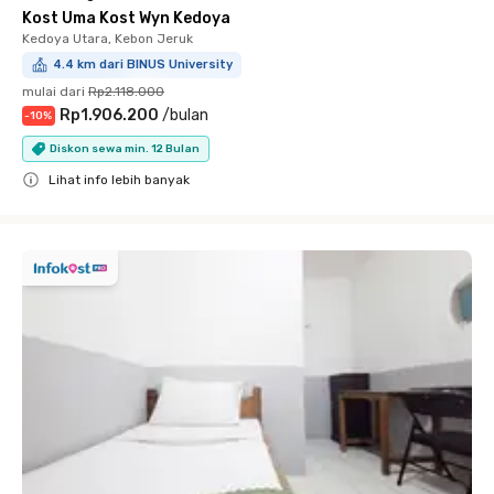
Kost Uma Kost Wyn Kedoya
Kedoya Utara, Kebon Jeruk
4.4 km dari BINUS University
mulai dari
Rp2.118.000
Rp1.906.200
/
bulan
-
10
%
Diskon sewa min. 12 Bulan
Lihat info lebih banyak
Close