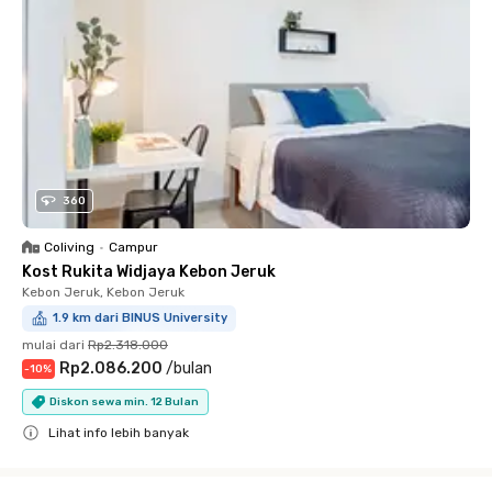
360
Coliving
•
Campur
Kost Rukita Widjaya Kebon Jeruk
Kebon Jeruk, Kebon Jeruk
1.9 km dari BINUS University
mulai dari
Rp2.318.000
Rp2.086.200
/
bulan
-
10
%
Diskon sewa min. 12 Bulan
Lihat info lebih banyak
Close