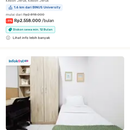
Kebon Jeruk, Kebon Jeruk
1.6 km dari BINUS University
mulai dari
Rp2.818.000
Rp2.558.000
/
bulan
-
9
%
Diskon sewa min. 12 Bulan
Lihat info lebih banyak
Close