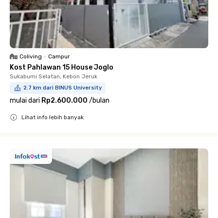
Coliving
•
Campur
Kost Pahlawan 15 House Joglo
Sukabumi Selatan, Kebon Jeruk
2.7 km dari BINUS University
mulai dari
Rp2.600.000
/
bulan
Lihat info lebih banyak
Close