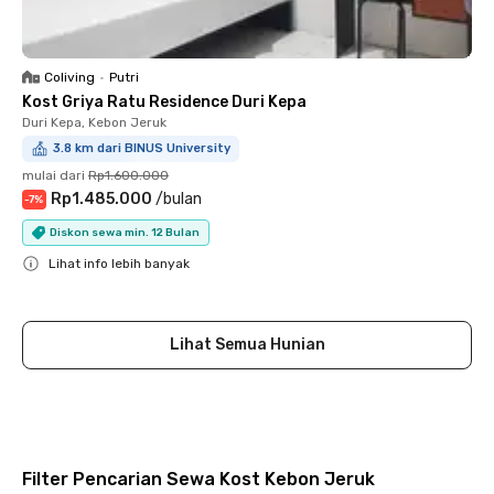
Coliving
•
Putri
Kost Griya Ratu Residence Duri Kepa
Duri Kepa, Kebon Jeruk
3.8 km dari BINUS University
mulai dari
Rp1.600.000
Rp1.485.000
/
bulan
-
7
%
Diskon sewa min. 12 Bulan
Lihat info lebih banyak
Close
Lihat Semua Hunian
Filter Pencarian Sewa Kost Kebon Jeruk