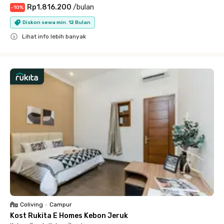
Rp1.816.200
/
bulan
-
10
%
Diskon sewa min. 12 Bulan
Lihat info lebih banyak
Close
Coliving
•
Campur
Kost Rukita E Homes Kebon Jeruk