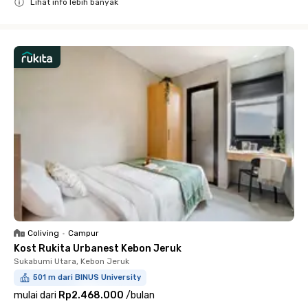
Lihat info lebih banyak
Close
Coliving
•
Campur
Kost Rukita Urbanest Kebon Jeruk
Sukabumi Utara, Kebon Jeruk
501 m dari BINUS University
mulai dari
Rp2.468.000
/
bulan