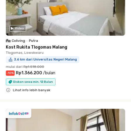
Video
Coliving
•
Putra
Kost Rukita Tlogomas Malang
Tlogomas, Lowokwaru
3.6 km dari Universitas Negeri Malang
mulai dari
Rp1.518.000
Rp1.366.200
/
bulan
-
10
%
Diskon sewa min. 12 Bulan
Lihat info lebih banyak
Close