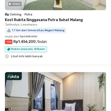
Video
Coliving
•
Putra
Kost Rukita Singgasana Putra Suhat Malang
Jatimulyo, Lowokwaru
1.7 km dari Universitas Negeri Malang
mulai dari
Rp1.618.000
Rp1.456.200
/
bulan
-
10
%
Diskon sewa min. 12 Bulan
Lihat info lebih banyak
Close