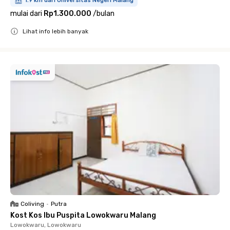
1.9 km dari Universitas Negeri Malang
mulai dari
Rp1.300.000
/
bulan
Lihat info lebih banyak
Close
Coliving
•
Putra
Kost Kos Ibu Puspita Lowokwaru Malang
Lowokwaru, Lowokwaru