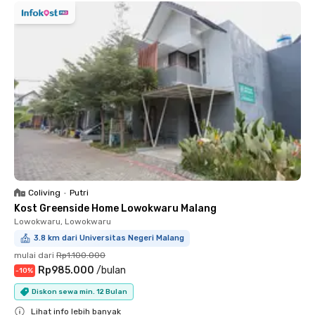
Coliving
•
Putri
Kost Greenside Home Lowokwaru Malang
Lowokwaru, Lowokwaru
3.8 km dari Universitas Negeri Malang
mulai dari
Rp1.100.000
Rp985.000
/
bulan
-
10
%
Diskon sewa min. 12 Bulan
Lihat info lebih banyak