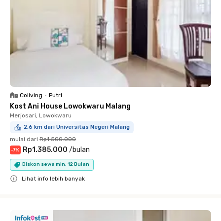
Coliving
•
Putri
Kost Ani House Lowokwaru Malang
Merjosari, Lowokwaru
2.6 km dari Universitas Negeri Malang
mulai dari
Rp1.500.000
Rp1.385.000
/
bulan
-
7
%
Diskon sewa min. 12 Bulan
Lihat info lebih banyak
Close