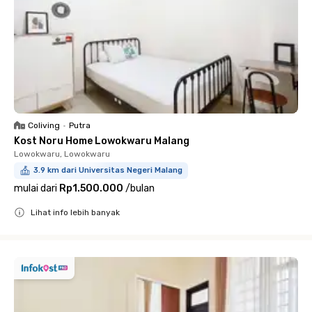
Coliving
•
Putra
Kost Noru Home Lowokwaru Malang
Lowokwaru, Lowokwaru
3.9 km dari Universitas Negeri Malang
mulai dari
Rp1.500.000
/
bulan
Lihat info lebih banyak
Close