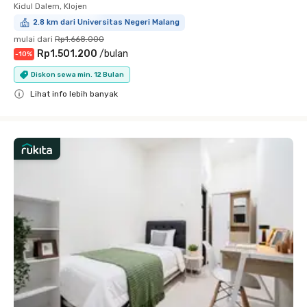
Kidul Dalem, Klojen
2.8 km dari Universitas Negeri Malang
mulai dari
Rp1.668.000
Rp1.501.200
/
bulan
-
10
%
Diskon sewa min. 12 Bulan
Lihat info lebih banyak
Close