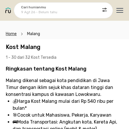
Cari hunianmu
9 Agt 26 - Belum tahu
Ope
Home
Malang
Kost Malang
1 - 30 dari 32 Kost
Tersedia
Ringkasan tentang Kost Malang
Malang dikenal sebagai kota pendidikan di Jawa
Timur dengan iklim sejuk khas dataran tinggi dan
konsentrasi kampus di kawasan Lowokwaru.
💰
Harga Kost Malang
mulai dari Rp 540 ribu per
bulan*
🎯
Cocok untuk
Mahasiswa, Pekerja, Karyawan
🚌
Moda Transportasi:
Angkutan kota, Kereta Api,
dan transportasi online (mobil & motor)