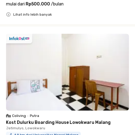
mulai dari
Rp500.000
/
bulan
Lihat info lebih banyak
Close
Coliving
•
Putra
Kost Dulurku Boarding House Lowokwaru Malang
Jatimulyo, Lowokwaru