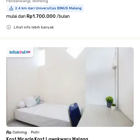
Pandanwangi, Blimbing
2.4 km dari Universitas BINUS Malang
mulai dari
Rp1.700.000
/
bulan
Lihat info lebih banyak
Close
Coliving
•
Putri
Kost Miracle Kost Lowokwaru Malang