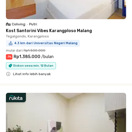
Coliving
•
Putri
Kost Santorini Vibes Karangploso Malang
Tegalgondo, Karangploso
4.3 km dari Universitas Negeri Malang
mulai dari
Rp1.500.000
Rp1.385.000
/
bulan
-
7
%
Diskon sewa min. 12 Bulan
Lihat info lebih banyak
Close