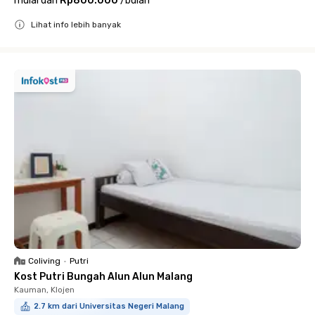
mulai dari
Rp800.000
/
bulan
Lihat info lebih banyak
Close
Coliving
•
Putri
Kost Putri Bungah Alun Alun Malang
Kauman, Klojen
2.7 km dari Universitas Negeri Malang