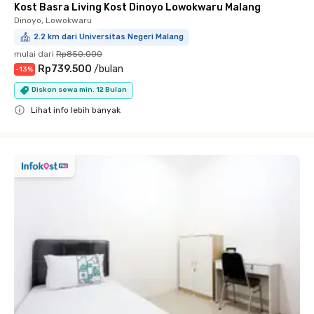
Kost Basra Living Kost Dinoyo Lowokwaru Malang
Dinoyo, Lowokwaru
2.2 km dari Universitas Negeri Malang
mulai dari
Rp850.000
Rp739.500
/
bulan
-
13
%
Diskon sewa min. 12 Bulan
Lihat info lebih banyak
Close