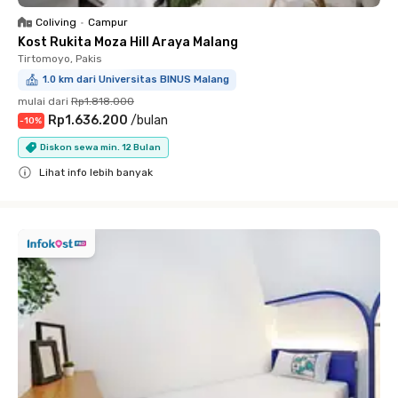
Coliving
•
Campur
Kost Rukita Moza Hill Araya Malang
Tirtomoyo, Pakis
1.0 km dari Universitas BINUS Malang
mulai dari
Rp1.818.000
Rp1.636.200
/
bulan
-
10
%
Diskon sewa min. 12 Bulan
Lihat info lebih banyak
Close