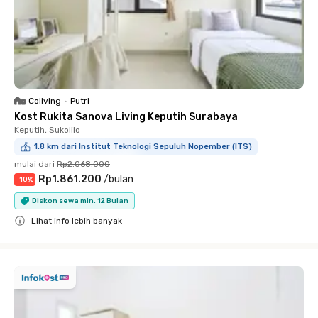
Coliving
•
Putri
Kost Rukita Sanova Living Keputih Surabaya
Keputih, Sukolilo
1.8 km dari Institut Teknologi Sepuluh Nopember (ITS)
mulai dari
Rp2.068.000
Rp1.861.200
/
bulan
-
10
%
Diskon sewa min. 12 Bulan
Lihat info lebih banyak
Close