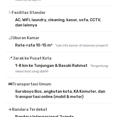
✨
Fasilitas Standar
AC, WiFi, laundry, cleaning, kasur, sofa, CCTV,
dan lainnya
📐
Ukuran Kamar
Rata-rata 10-15 m²
*cek info kamar di halaman properti
📍
Jarak ke Pusat Kota
1-8 km ke Tunjungan & Basuki Rahmat
*tergantung
lokasi kost yang dipilih
🚌
Transportasi Umum
Suroboyo Bus, angkutan kota, KA Komuter, dan
transportasi online (mobil & motor)
✈️
Bandara Terdekat
Bandara Internasional Juanda