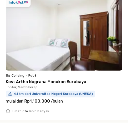
Coliving
•
Putri
Kost Artha Nugraha Manukan Surabaya
Lontar, Sambikerep
4.1 km dari Universitas Negeri Surabaya (UNESA)
mulai dari
Rp1.100.000
/
bulan
Lihat info lebih banyak
Close