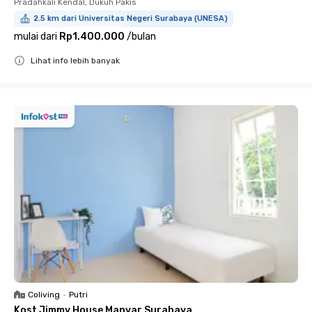
Pradahkali Kendal, Dukuh Pakis
2.5 km dari Universitas Negeri Surabaya (UNESA)
mulai dari
Rp1.400.000
/
bulan
Lihat info lebih banyak
Close
Coliving
•
Putri
Kost Jimmy House Manyar Surabaya