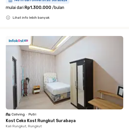
148 m dari Universitas Surabaya
mulai dari
Rp1.300.000
/
bulan
Lihat info lebih banyak
Close
Coliving
•
Putri
Kost Ceko Kost Rungkut Surabaya
Kali Rungkut, Rungkut