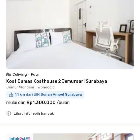
Coliving
•
Putri
Kost Damas Kosthouse 2 Jemursari Surabaya
Jemur Wonosari, Wonocolo
1.1 km dari UIN Sunan Ampel Surabaya
mulai dari
Rp1.300.000
/
bulan
Lihat info lebih banyak
Close