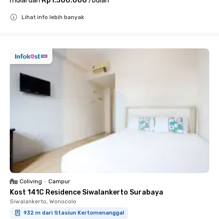
mulai dari
Rp1.300.000
/
bulan
Lihat info lebih banyak
Close
Coliving
•
Campur
Kost 141C Residence Siwalankerto Surabaya
Siwalankerto, Wonocolo
932 m dari Stasiun Kertomenanggal