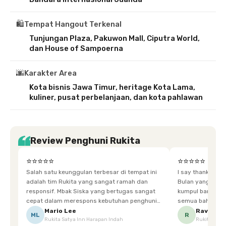
🛍️
Tempat Hangout Terkenal
Tunjungan Plaza, Pakuwon Mall, Ciputra World,
dan House of Sampoerna
🌆
Karakter Area
Kota bisnis Jawa Timur, heritage Kota Lama,
kuliner, pusat perbelanjaan, dan kota pahlawan
Review Penghuni Rukita
⭐⭐⭐⭐⭐
⭐⭐⭐⭐⭐
Salah satu keunggulan terbesar di tempat ini
I say thankyou s
adalah tim Rukita yang sangat ramah dan
Bulan yang super happy! banyak tem
responsif. Mbak Siska yang bertugas sangat
kumpul bareng mak
cepat dalam merespons kebutuhan penghuni.
semua bahagia ad
Ketika saya meminta keset karena sempat
mgkn saran dari air aja & kebersihan lebih di
Mario Lee
Ravena
ML
R
Rukita Satya Inn Harapan Indah
Rukita Dimi
terpeleset, permintaan tersebut langsung
tingkatka