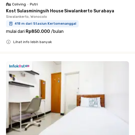
Coliving
•
Putri
Kost Sulasminingsih House Siwalankerto Surabaya
Siwalankerto, Wonocolo
418 m dari Stasiun Kertomenanggal
mulai dari
Rp850.000
/
bulan
Lihat info lebih banyak
Close