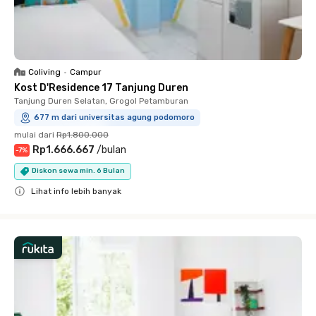
Coliving
•
Campur
Kost D'Residence 17 Tanjung Duren
Tanjung Duren Selatan, Grogol Petamburan
677 m dari universitas agung podomoro
mulai dari
Rp1.800.000
Rp1.666.667
/
bulan
-
7
%
Diskon sewa min. 6 Bulan
Lihat info lebih banyak
Close