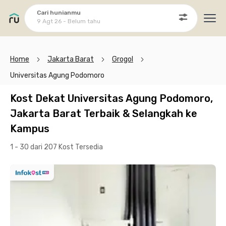
Cari hunianmu
9 Agt 26 - Belum tahu
Ope
Home
Jakarta Barat
Grogol
Universitas Agung Podomoro
Kost Dekat Universitas Agung Podomoro,
Jakarta Barat Terbaik & Selangkah ke
Kampus
1 - 30 dari 207 Kost
Tersedia