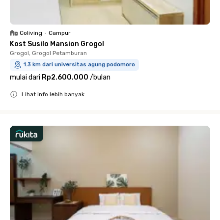
Coliving
•
Campur
Kost Susilo Mansion Grogol
Grogol, Grogol Petamburan
1.3 km dari universitas agung podomoro
mulai dari
Rp2.600.000
/
bulan
Lihat info lebih banyak
Close