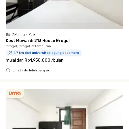
Coliving
•
Putri
Kost Muwardi 213 House Grogol
Grogol, Grogol Petamburan
1.7 km dari universitas agung podomoro
mulai dari
Rp1.950.000
/
bulan
Lihat info lebih banyak
Close