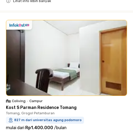
Lihat info lebih banyak
Close
Coliving
•
Campur
Kost S Parman Residence Tomang
Tomang, Grogol Petamburan
827 m dari universitas agung podomoro
mulai dari
Rp1.400.000
/
bulan