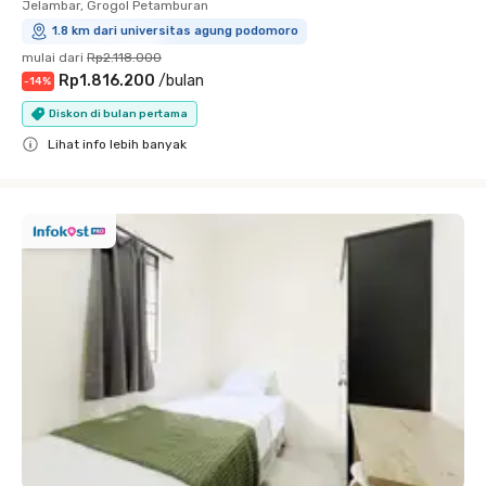
Jelambar, Grogol Petamburan
1.8 km dari universitas agung podomoro
mulai dari
Rp2.118.000
Rp1.816.200
/
bulan
-
14
%
Diskon di bulan pertama
Lihat info lebih banyak
Close