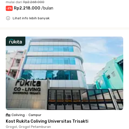
mulai dari
Rp2.268.000
Rp2.218.000
/
bulan
-
2
%
Lihat info lebih banyak
Close
Coliving
•
Campur
Kost Rukita Coliving Universitas Trisakti
Grogol, Grogol Petamburan