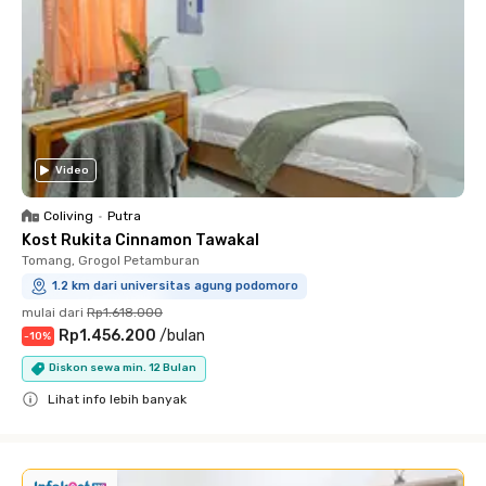
Video
Coliving
•
Putra
Kost Rukita Cinnamon Tawakal
Tomang, Grogol Petamburan
1.2 km dari universitas agung podomoro
mulai dari
Rp1.618.000
Rp1.456.200
/
bulan
-
10
%
Diskon sewa min. 12 Bulan
Lihat info lebih banyak
Close