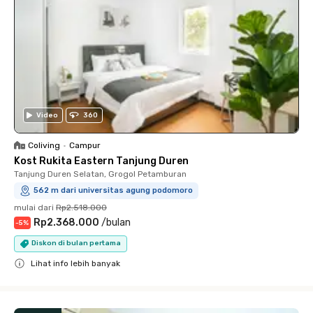
Video
360
Coliving
•
Campur
Kost Rukita Eastern Tanjung Duren
Tanjung Duren Selatan, Grogol Petamburan
562 m dari universitas agung podomoro
mulai dari
Rp2.518.000
Rp2.368.000
/
bulan
-
5
%
Diskon di bulan pertama
Lihat info lebih banyak
Close