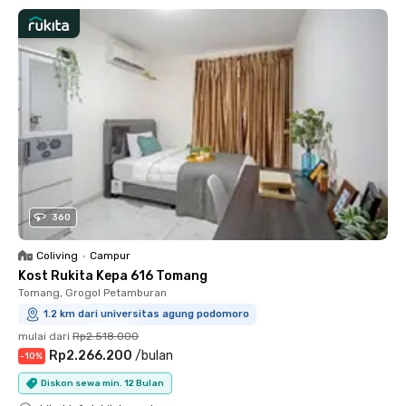
360
Coliving
•
Campur
Kost Rukita Kepa 616 Tomang
Tomang, Grogol Petamburan
1.2 km dari universitas agung podomoro
mulai dari
Rp2.518.000
Rp2.266.200
/
bulan
-
10
%
Diskon sewa min. 12 Bulan