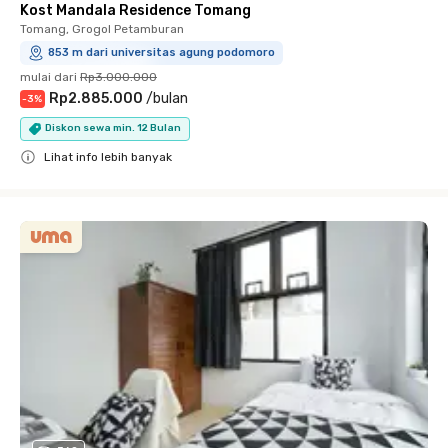
Kost Mandala Residence Tomang
Tomang, Grogol Petamburan
853 m dari universitas agung podomoro
mulai dari
Rp3.000.000
Rp2.885.000
/
bulan
-
3
%
Diskon sewa min. 12 Bulan
Lihat info lebih banyak
Close