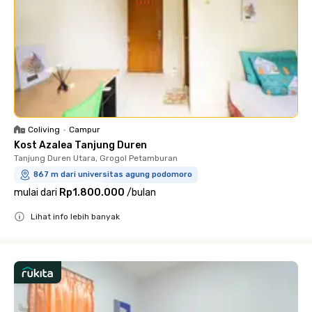
Coliving
•
Campur
Kost Azalea Tanjung Duren
Tanjung Duren Utara, Grogol Petamburan
867 m dari universitas agung podomoro
mulai dari
Rp1.800.000
/
bulan
Lihat info lebih banyak
Close