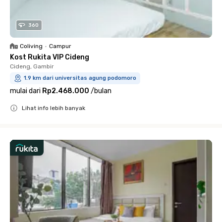
360
Coliving
•
Campur
Kost Rukita VIP Cideng
Cideng, Gambir
1.9 km dari universitas agung podomoro
mulai dari
Rp2.468.000
/
bulan
Lihat info lebih banyak
Close