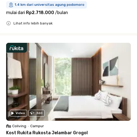
1.4 km dari universitas agung podomoro
mulai dari
Rp2.718.000
/
bulan
Lihat info lebih banyak
Close
Video
360
Coliving
•
Campur
Kost Rukita Rukosta Jelambar Grogol