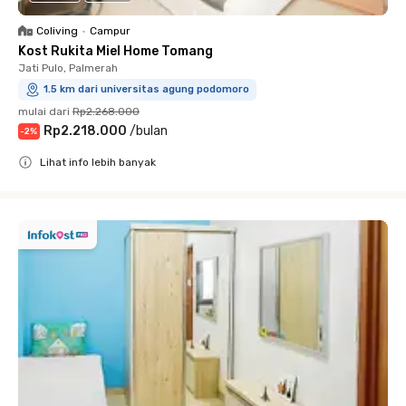
Coliving
•
Campur
Kost Rukita Miel Home Tomang
Jati Pulo, Palmerah
1.5 km dari universitas agung podomoro
mulai dari
Rp2.268.000
Rp2.218.000
/
bulan
-
2
%
Lihat info lebih banyak
Close