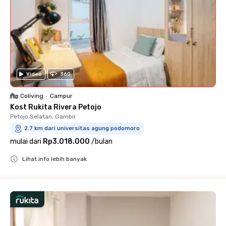
Video
360
Coliving
•
Campur
Kost Rukita Rivera Petojo
Petojo Selatan, Gambir
2.7 km dari universitas agung podomoro
mulai dari
Rp3.018.000
/
bulan
Lihat info lebih banyak
Close