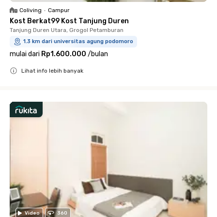
Coliving
•
Campur
Kost Berkat99 Kost Tanjung Duren
Tanjung Duren Utara, Grogol Petamburan
1.3 km dari universitas agung podomoro
mulai dari
Rp1.600.000
/
bulan
Lihat info lebih banyak
Close
Video
360