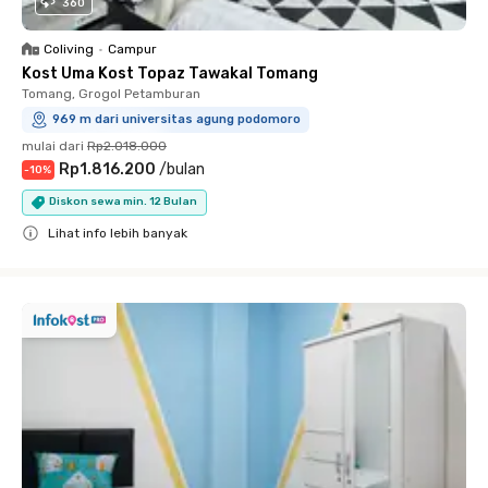
360
Coliving
•
Campur
Kost Uma Kost Topaz Tawakal Tomang
Tomang, Grogol Petamburan
969 m dari universitas agung podomoro
mulai dari
Rp2.018.000
Rp1.816.200
/
bulan
-
10
%
Diskon sewa min. 12 Bulan
Lihat info lebih banyak
Close