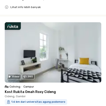
Lihat info lebih banyak
Close
Video
360
Coliving
•
Campur
Kost Rukita Omah Roxy Cideng
Cideng, Gambir
1.6 km dari universitas agung podomoro