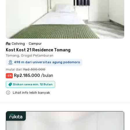
Coliving
•
Campur
Kost Kost 21 Residence Tomang
Tomang, Grogol Petamburan
498 m dari universitas agung podomoro
mulai dari
Rp2.300.000
Rp2.185.000
/
bulan
-
5
%
Diskon sewa min. 12 Bulan
Lihat info lebih banyak
Close