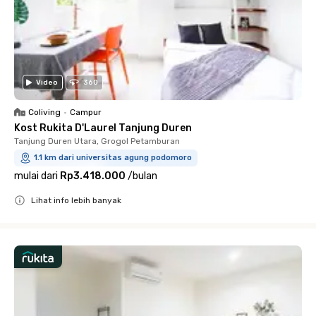
Video
360
Coliving
•
Campur
Kost Rukita D'Laurel Tanjung Duren
Tanjung Duren Utara, Grogol Petamburan
1.1 km dari universitas agung podomoro
mulai dari
Rp3.418.000
/
bulan
Lihat info lebih banyak
Close