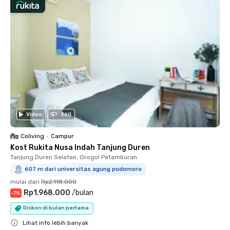
Video
360
Coliving
•
Campur
Kost Rukita Nusa Indah Tanjung Duren
Tanjung Duren Selatan, Grogol Petamburan
607 m dari universitas agung podomoro
mulai dari
Rp2.118.000
Rp1.968.000
/
bulan
-
7
%
Diskon di bulan pertama
Lihat info lebih banyak