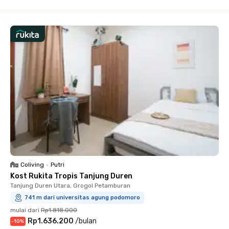
Close
Coliving
•
Putri
Kost Rukita Tropis Tanjung Duren
Tanjung Duren Utara, Grogol Petamburan
741 m dari universitas agung podomoro
mulai dari
Rp1.818.000
Rp1.636.200
/
bulan
-
10
%