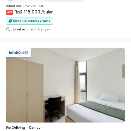
mulai dari
Rp2.218.000
Rp2.118.000
/
bulan
-
4
%
Diskon di bulan pertama
Lihat info lebih banyak
Close
Coliving
•
Campur