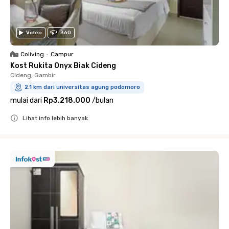
Video
360
Coliving
•
Campur
Kost Rukita Onyx Biak Cideng
Cideng, Gambir
2.1 km dari universitas agung podomoro
mulai dari
Rp3.218.000
/
bulan
Lihat info lebih banyak
Close