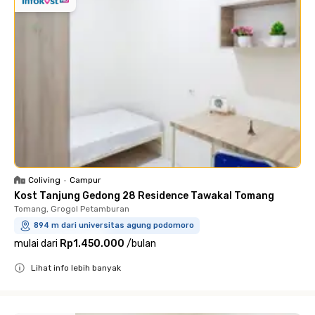
Coliving
•
Campur
Kost Tanjung Gedong 28 Residence Tawakal Tomang
Tomang, Grogol Petamburan
894 m dari universitas agung podomoro
mulai dari
Rp1.450.000
/
bulan
Lihat info lebih banyak
Close