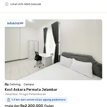
Lihat info lebih banyak
Close
Coliving
•
Campur
Kost Askara Permata Jelambar
Jelambar, Grogol Petamburan
1.3 km dari universitas agung podomoro
mulai dari
Rp2.200.000
/
bulan