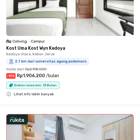
Coliving
•
Campur
Kost Uma Kost Wyn Kedoya
Kedoya Utara, Kebon Jeruk
2.7 km dari universitas agung podomoro
mulai dari
Rp2.118.000
Rp1.906.200
/
bulan
-
10
%
Diskon sewa min. 12 Bulan
Lihat info lebih banyak
Close