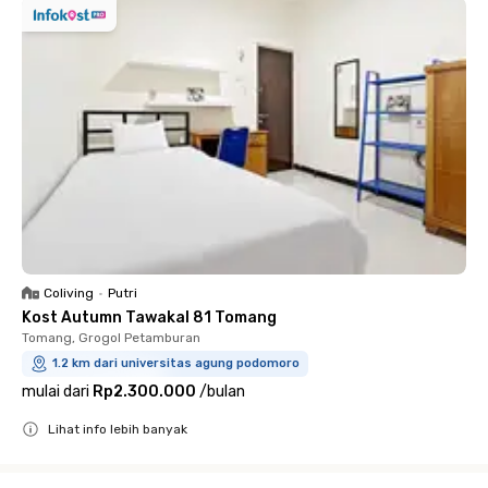
Coliving
•
Putri
Kost Autumn Tawakal 81 Tomang
Tomang, Grogol Petamburan
1.2 km dari universitas agung podomoro
mulai dari
Rp2.300.000
/
bulan
Lihat info lebih banyak
Close