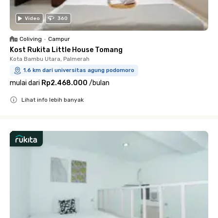
Video
360
Coliving
•
Campur
Kost Rukita Little House Tomang
Kota Bambu Utara, Palmerah
1.6 km dari universitas agung podomoro
mulai dari
Rp2.468.000
/
bulan
Lihat info lebih banyak
Close