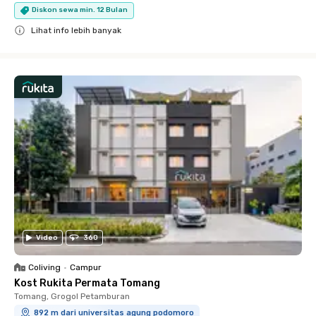
Diskon sewa min. 12 Bulan
Lihat info lebih banyak
Close
Video
360
Coliving
•
Campur
Kost Rukita Permata Tomang
Tomang, Grogol Petamburan
892 m dari universitas agung podomoro