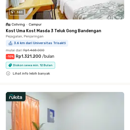
360
Coliving
•
Campur
Kost Uma Kost Masda 3 Teluk Gong Bandengan
Pejagalan, Penjaringan
3.6 km dari Universitas Trisakti
mulai dari
Rp1.468.000
Rp1.321.200
/
bulan
-
10
%
Diskon sewa min. 12 Bulan
Lihat info lebih banyak
Close