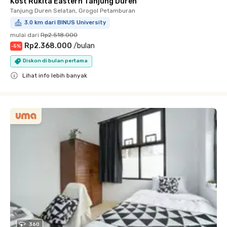
Kost Rukita Eastern Tanjung Duren
Tanjung Duren Selatan, Grogol Petamburan
3.0 km dari BINUS University
mulai dari
Rp2.518.000
Rp2.368.000
/
bulan
-
5
%
Diskon di bulan pertama
Lihat info lebih banyak
Close
360