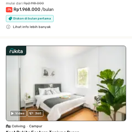
mulai dari
Rp2.118.000
Rp1.968.000
/
bulan
-
7
%
Diskon di bulan pertama
Lihat info lebih banyak
Close
Video
360
Coliving
•
Campur