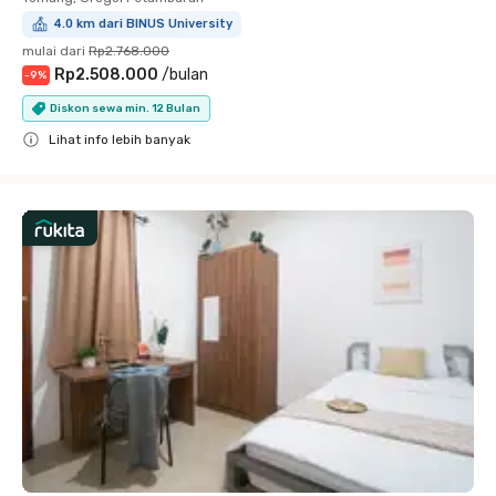
4.0 km dari BINUS University
mulai dari
Rp2.768.000
Rp2.508.000
/
bulan
-
9
%
Diskon sewa min. 12 Bulan
Lihat info lebih banyak
Close