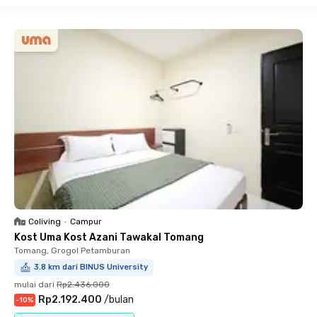
Close
Coliving
•
Campur
Kost Uma Kost Azani Tawakal Tomang
Tomang, Grogol Petamburan
3.8 km dari BINUS University
mulai dari
Rp2.436.000
Rp2.192.400
/
bulan
-
10
%