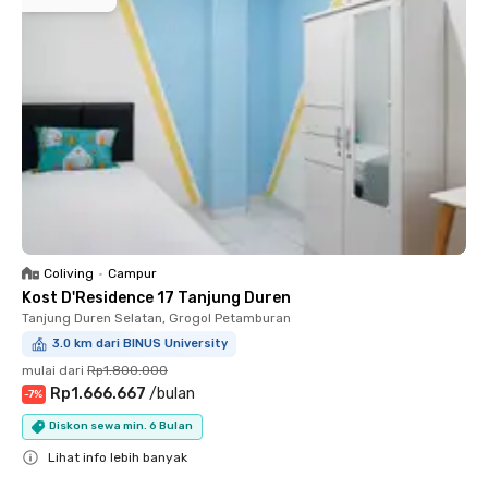
Coliving
•
Campur
Kost D'Residence 17 Tanjung Duren
Tanjung Duren Selatan, Grogol Petamburan
3.0 km dari BINUS University
mulai dari
Rp1.800.000
Rp1.666.667
/
bulan
-
7
%
Diskon sewa min. 6 Bulan
Lihat info lebih banyak
Close