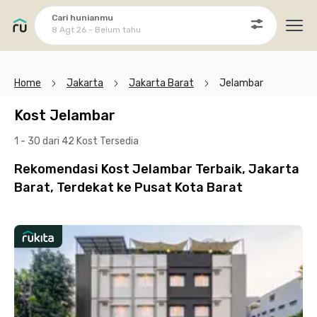
Cari hunianmu
8 Agt 26 - Belum tahu
Ope
Home
Jakarta
Jakarta Barat
Jelambar
Kost Jelambar
1 - 30 dari 42 Kost
Tersedia
Rekomendasi Kost Jelambar Terbaik, Jakarta
Barat, Terdekat ke Pusat Kota Barat