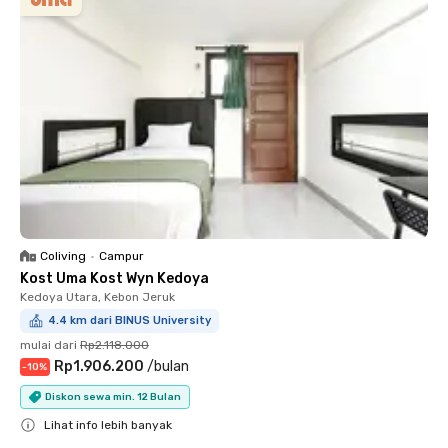
Coliving
•
Campur
Kost Uma Kost Wyn Kedoya
Kedoya Utara, Kebon Jeruk
4.4 km dari BINUS University
mulai dari
Rp2.118.000
Rp1.906.200
/
bulan
-
10
%
Diskon sewa min. 12 Bulan
Lihat info lebih banyak