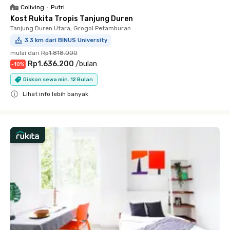
Coliving
•
Putri
Kost Rukita Tropis Tanjung Duren
Tanjung Duren Utara, Grogol Petamburan
3.3 km dari BINUS University
mulai dari
Rp1.818.000
Rp1.636.200
/
bulan
-
10
%
Diskon sewa min. 12 Bulan
Lihat info lebih banyak
Close