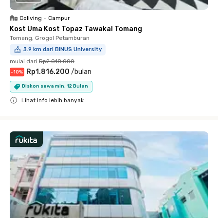
Coliving
•
Campur
Kost Uma Kost Topaz Tawakal Tomang
Tomang, Grogol Petamburan
3.9 km dari BINUS University
mulai dari
Rp2.018.000
Rp1.816.200
/
bulan
-
10
%
Diskon sewa min. 12 Bulan
Lihat info lebih banyak
Close