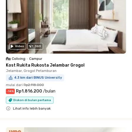
Video
360
Coliving
•
Campur
Kost Rukita Rukosta Jelambar Grogol
Jelambar, Grogol Petamburan
4.3 km dari BINUS University
mulai dari
Rp2.118.000
Rp1.816.200
/
bulan
-
14
%
Diskon di bulan pertama
Lihat info lebih banyak
Close