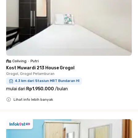
Coliving
•
Putri
Kost Muwardi 213 House Grogol
Grogol, Grogol Petamburan
4.3 km dari Stasiun MRT Bundaran HI
mulai dari
Rp1.950.000
/
bulan
Lihat info lebih banyak
Close