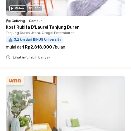
Video
360
Coliving
•
Campur
Kost Rukita D'Laurel Tanjung Duren
Tanjung Duren Utara, Grogol Petamburan
3.2 km dari BINUS University
mulai dari
Rp2.818.000
/
bulan
Lihat info lebih banyak
Close