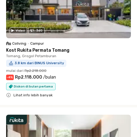
Video
360
Coliving
•
Campur
Kost Rukita Permata Tomang
Tomang, Grogol Petamburan
3.8 km dari BINUS University
mulai dari
Rp2.218.000
Rp2.118.000
/
bulan
-
4
%
Diskon di bulan pertama
Lihat info lebih banyak
Close