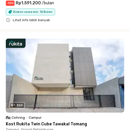
Rp1.591.200
/
bulan
-
10
%
Diskon sewa min. 12 Bulan
Lihat info lebih banyak
Close
360
Coliving
•
Campur
Kost Rukita Twin Cube Tawakal Tomang
Tomang, Grogol Petamburan