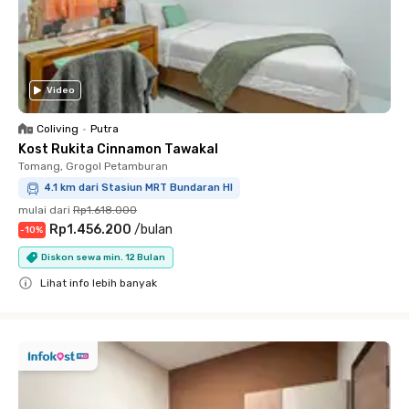
Video
Coliving
•
Putra
Kost Rukita Cinnamon Tawakal
Tomang, Grogol Petamburan
4.1 km dari Stasiun MRT Bundaran HI
mulai dari
Rp1.618.000
Rp1.456.200
/
bulan
-
10
%
Diskon sewa min. 12 Bulan
Lihat info lebih banyak
Close