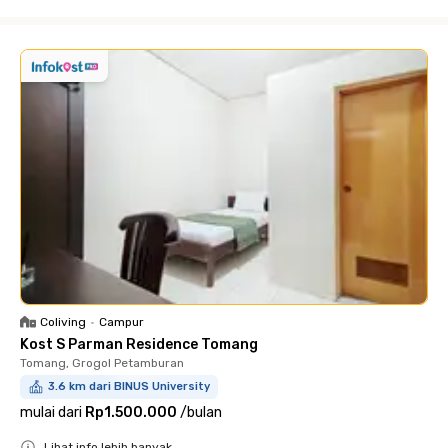
Close
Coliving
•
Campur
Kost S Parman Residence Tomang
Tomang, Grogol Petamburan
3.6 km dari BINUS University
mulai dari
Rp1.500.000
/
bulan
Lihat info lebih banyak