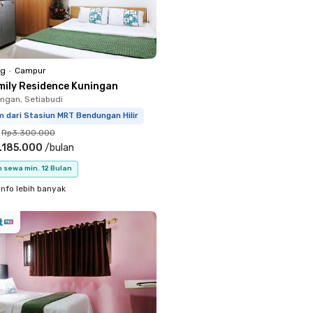
ng
•
Campur
mily Residence Kuningan
ingan, Setiabudi
 dari Stasiun MRT Bendungan Hilir
Rp3.300.000
.185.000
/
bulan
 sewa min. 12 Bulan
info lebih banyak