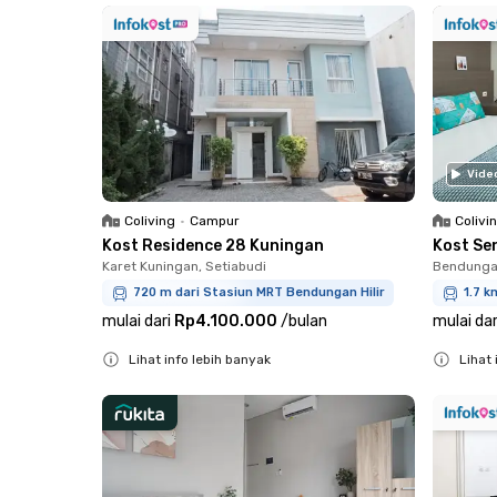
Vide
Coliving
•
Campur
Colivi
Kost Residence 28 Kuningan
Kost Se
Karet Kuningan, Setiabudi
Bendungan
720 m dari Stasiun MRT Bendungan Hilir
1.7 k
mulai dari
Rp4.100.000
/
bulan
mulai dar
Lihat info lebih banyak
Lihat 
Close
Close