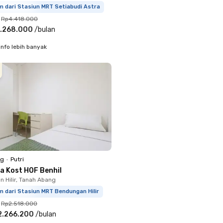
m dari Stasiun MRT Setiabudi Astra
Rp4.418.000
.268.000
/
bulan
info lebih banyak
ng
•
Putri
a Kost HOF Benhil
 Hilir, Tanah Abang
m dari Stasiun MRT Bendungan Hilir
Rp2.518.000
2.266.200
/
bulan