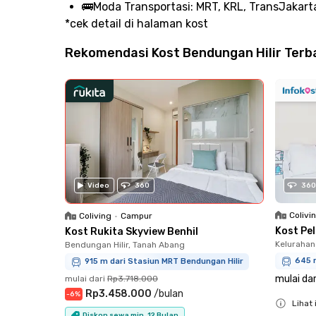
🚌
Moda Transportasi:
MRT, KRL, TransJakarta
*cek detail di halaman kost
Rekomendasi Kost Bendungan Hilir Terba
Video
360
360
Colivi
Coliving
•
Campur
Kost Pe
Kost Rukita Skyview Benhil
Kelurahan
Bendungan Hilir, Tanah Abang
645 
915 m dari Stasiun MRT Bendungan Hilir
mulai dar
mulai dari
Rp3.718.000
Rp3.458.000
/
bulan
-
6
%
Lihat 
Diskon sewa min. 12 Bulan