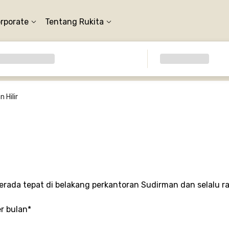
orporate
Tentang Rukita
 Hilir
erada tepat di belakang perkantoran Sudirman dan selalu ra
er bulan*