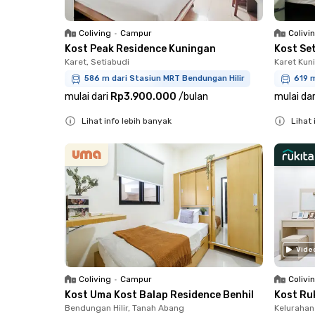
Coliving
•
Campur
Colivi
Kost Peak Residence Kuningan
Kost Se
Karet, Setiabudi
Karet Kun
586 m dari Stasiun MRT Bendungan Hilir
619 m
mulai dari
Rp3.900.000
/
bulan
mulai dar
Lihat info lebih banyak
Lihat 
Close
Close
Vide
Coliving
•
Campur
Colivi
Kost Uma Kost Balap Residence Benhil
Kost Ruk
Bendungan Hilir, Tanah Abang
Kelurahan