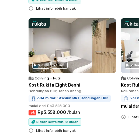
Close
Lihat info lebih banyak
Close
Video
360
Vide
Coliving
•
Putri
Colivi
Kost Rukita Eight Benhil
Kost Ruk
Bendungan Hilir, Tanah Abang
Kelurahan
604 m dari Stasiun MRT Bendungan Hilir
573 
mulai dari
Rp3.818.000
mulai dar
Rp3.558.000
/
bulan
-
6
%
Lihat 
Diskon sewa min. 12 Bulan
Close
Lihat info lebih banyak
Close