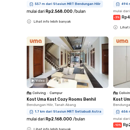
557 m dari Stasiun MRT Bendungan Hilir
494 
mulai dari
Rp2.568.000
/
bulan
mulai dari
Rp4
-
3
%
Lihat info lebih banyak
Lihat 
Close
Close
Video
Coliving
•
Campur
Colivi
Kost Uma Kost Cozy Rooms Benhil
Kost Um
Bendungan Hilir, Tanah Abang
Bendungan
1.7 km dari Stasiun MRT Setiabudi Astra
656 
mulai dari
Rp2.168.000
/
bulan
mulai dari
Rp
-
10
%
Lihat info lebih banyak