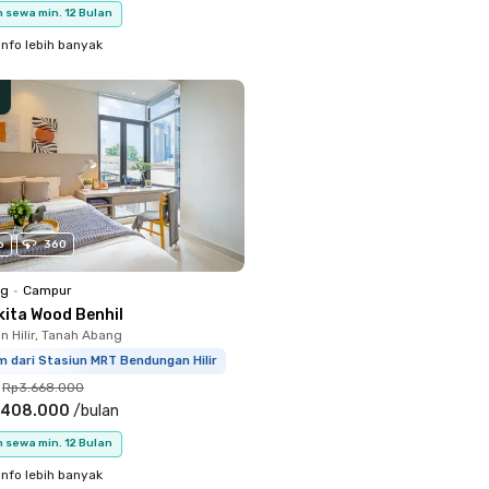
 sewa min. 12 Bulan
info lebih banyak
o
360
ng
•
Campur
kita Wood Benhil
 Hilir, Tanah Abang
m dari Stasiun MRT Bendungan Hilir
Rp3.668.000
.408.000
/
bulan
 sewa min. 12 Bulan
info lebih banyak