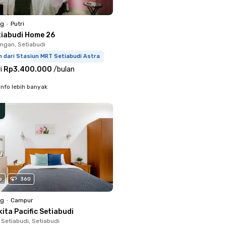
ng
•
Putri
tiabudi Home 26
ingan, Setiabudi
 dari Stasiun MRT Setiabudi Astra
i
Rp3.400.000
/
bulan
info lebih banyak
o
360
ng
•
Campur
ita Pacific Setiabudi
 Setiabudi, Setiabudi