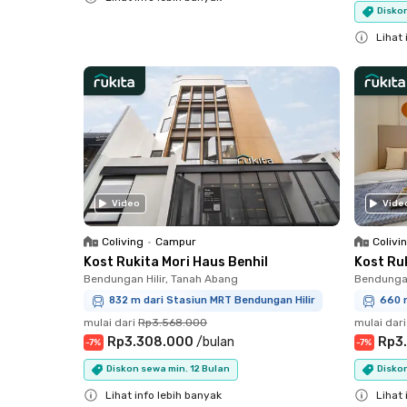
Diskon
Close
Lihat 
Close
Video
Vide
Coliving
•
Campur
Colivi
Kost Rukita Mori Haus Benhil
Kost Ru
Bendungan Hilir, Tanah Abang
Bendungan
832 m dari Stasiun MRT Bendungan Hilir
660 
mulai dari
Rp3.568.000
mulai dari
Rp3.308.000
/
bulan
Rp3
-
7
%
-
7
%
Diskon sewa min. 12 Bulan
Diskon
Lihat info lebih banyak
Lihat 