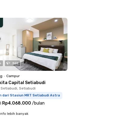
o
360
ng
•
Campur
ita Capital Setiabudi
 Setiabudi, Setiabudi
m dari Stasiun MRT Setiabudi Astra
i
Rp4.068.000
/
bulan
info lebih banyak