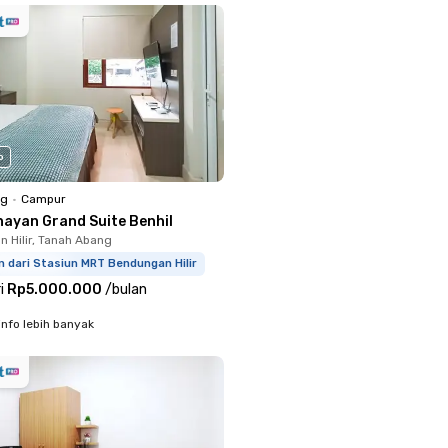
o
ng
•
Campur
nayan Grand Suite Benhil
 Hilir, Tanah Abang
m dari Stasiun MRT Bendungan Hilir
i
Rp5.000.000
/
bulan
info lebih banyak