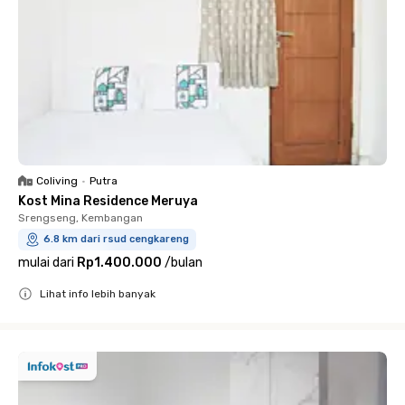
Coliving
•
Putra
Kost Mina Residence Meruya
Srengseng, Kembangan
6.8 km dari rsud cengkareng
mulai dari
Rp1.400.000
/
bulan
Lihat info lebih banyak
Close