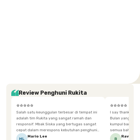
Karawaci
Jakarta
Jakarta
Jakarta
Jakarta
Jawa
Jawa
Jawa
Jawa
Selatan
Barat
Tangerang
Pusat
Barat
Barat
Timur
Timur
Tengah
Setiabudi
Cilandak
Depok
Kemanggisan
Semarang
Medan
Tangerang
Bali
Yogyakarta
Jakarta
Jakarta
Jawa
Jakarta
Jawa
Sumatera
Selatan
Banten
Selatan
Barat
Barat
Bali
Yogyakarta
Tengah
Utara
Review Penghuni Rukita
⭐⭐⭐⭐⭐
⭐⭐⭐⭐⭐
Salah satu keunggulan terbesar di tempat ini
I say thankyou s
adalah tim Rukita yang sangat ramah dan
Bulan yang super happy! banyak tem
responsif. Mbak Siska yang bertugas sangat
kumpul bareng mak
cepat dalam merespons kebutuhan penghuni.
semua bahagia ad
Ketika saya meminta keset karena sempat
mgkn saran dari air aja & kebersihan lebih di
Mario Lee
Ravena
ML
R