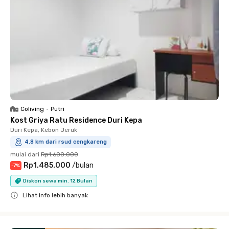
Coliving
•
Putri
Kost Griya Ratu Residence Duri Kepa
Duri Kepa, Kebon Jeruk
4.8 km dari rsud cengkareng
mulai dari
Rp1.600.000
Rp1.485.000
/
bulan
-
7
%
Diskon sewa min. 12 Bulan
Lihat info lebih banyak
Close