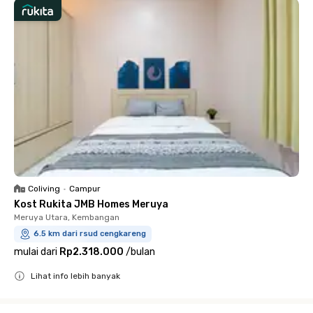
Coliving
•
Campur
Kost Rukita JMB Homes Meruya
Meruya Utara, Kembangan
6.5 km dari rsud cengkareng
mulai dari
Rp2.318.000
/
bulan
Lihat info lebih banyak
Close