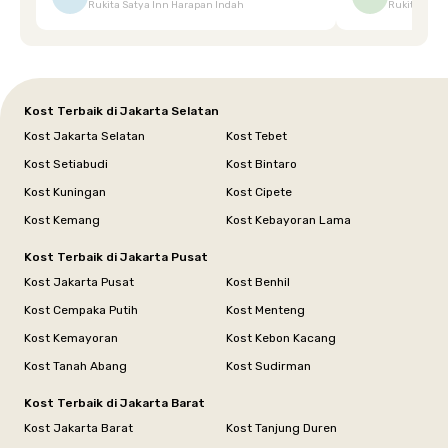
Rukita Satya Inn Harapan Indah
Rukita Dimi
terpeleset, permintaan tersebut langsung
tingkatka
dipenuhi dengan cepat. Terima kasih Mbak
Siska.
Kost Terbaik di Jakarta Selatan
Kost Jakarta Selatan
Kost Tebet
Kost Setiabudi
Kost Bintaro
Kost Kuningan
Kost Cipete
Kost Kemang
Kost Kebayoran Lama
Kost Terbaik di Jakarta Pusat
Kost Jakarta Pusat
Kost Benhil
Kost Cempaka Putih
Kost Menteng
Kost Kemayoran
Kost Kebon Kacang
Kost Tanah Abang
Kost Sudirman
Kost Terbaik di Jakarta Barat
Kost Jakarta Barat
Kost Tanjung Duren