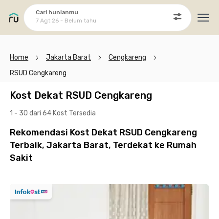
Cari hunianmu
7 Agt 26 - Belum tahu
Ope
Home
Jakarta Barat
Cengkareng
RSUD Cengkareng
Kost Dekat RSUD Cengkareng
1 - 30 dari 64 Kost
Tersedia
Rekomendasi Kost Dekat RSUD Cengkareng
Terbaik, Jakarta Barat, Terdekat ke Rumah
Sakit