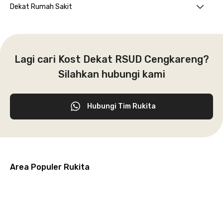
Dekat Rumah Sakit
Lagi cari Kost Dekat RSUD Cengkareng?
Silahkan hubungi kami
Hubungi Tim Rukita
Area Populer Rukita
Grogol
Kebon
Kuningan
Petamburan
Menteng
Jeruk
Bandung
Surabaya
Malang
Solo