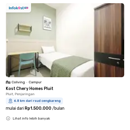
Coliving
•
Campur
Kost Chery Homes Pluit
Pluit, Penjaringan
6.8 km dari rsud cengkareng
mulai dari
Rp1.500.000
/
bulan
Lihat info lebih banyak
Close