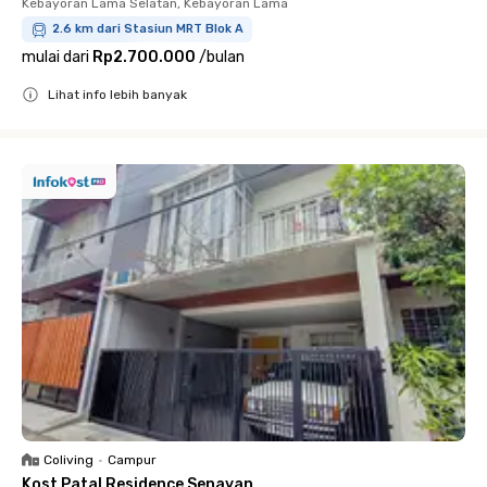
Kebayoran Lama Selatan, Kebayoran Lama
2.6 km dari Stasiun MRT Blok A
mulai dari
Rp2.700.000
/
bulan
Lihat info lebih banyak
Close
Coliving
•
Campur
Kost Patal Residence Senayan