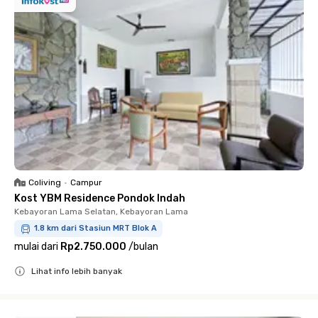
Coliving
•
Campur
Kost YBM Residence Pondok Indah
Kebayoran Lama Selatan, Kebayoran Lama
1.8 km dari Stasiun MRT Blok A
mulai dari
Rp2.750.000
/
bulan
Lihat info lebih banyak
Close