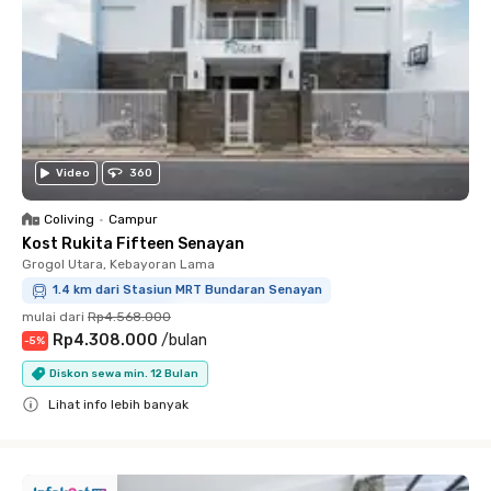
Video
360
Coliving
•
Campur
Kost Rukita Fifteen Senayan
Grogol Utara, Kebayoran Lama
1.4 km dari Stasiun MRT Bundaran Senayan
mulai dari
Rp4.568.000
Rp4.308.000
/
bulan
-
5
%
Diskon sewa min. 12 Bulan
Lihat info lebih banyak
Close