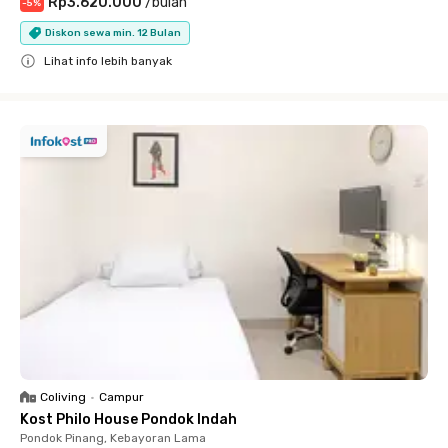
Rp3.620.000
/
bulan
-
5
%
Diskon sewa min. 12 Bulan
Lihat info lebih banyak
Close
Coliving
•
Campur
Kost Philo House Pondok Indah
Pondok Pinang, Kebayoran Lama