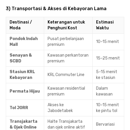
3) Transportasi & Akses di Kebayoran Lama
Destinasi /
Keterangan untuk
Estimasi
Moda
Penghuni Kost
Waktu
Pondok Indah
Pusat perbelanjaan
10–15 menit
Mall
premium
Senayan &
Kawasan perkantoran
15–25 menit
SCBD
premium
Stasiun KRL
5–15 menit
KRL Commuter Line
Kebayoran
ke stasiun
Kawasan residential
Dalam
Permata Hijau
premium
kawasan
Akses ke
10–15 menit
Tol JORR
Jabodetabek
ke pintu tol
Transjakarta
Halte Transjakarta
Bervariasi
& Ojek Online
dan ojek online aktif