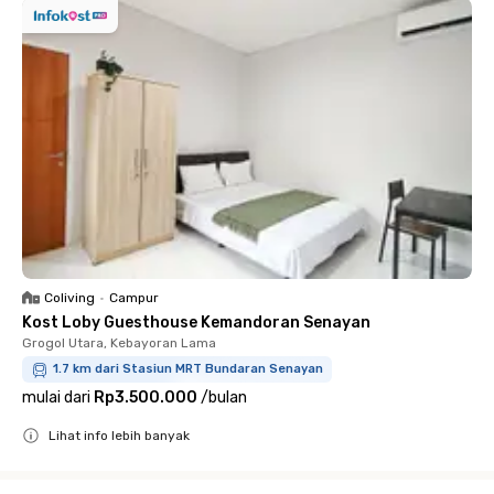
Coliving
•
Campur
Kost Loby Guesthouse Kemandoran Senayan
Grogol Utara, Kebayoran Lama
1.7 km dari Stasiun MRT Bundaran Senayan
mulai dari
Rp3.500.000
/
bulan
Lihat info lebih banyak
Close