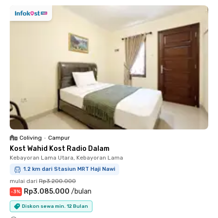
Coliving
•
Campur
Kost Wahid Kost Radio Dalam
Kebayoran Lama Utara, Kebayoran Lama
1.2 km dari Stasiun MRT Haji Nawi
mulai dari
Rp3.200.000
Rp3.085.000
/
bulan
-
3
%
Diskon sewa min. 12 Bulan