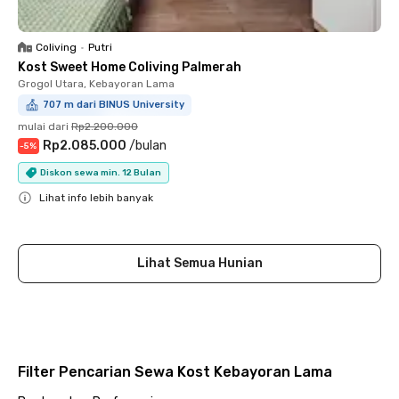
Coliving
•
Putri
Kost Sweet Home Coliving Palmerah
Grogol Utara, Kebayoran Lama
707 m dari BINUS University
mulai dari
Rp2.200.000
Rp2.085.000
/
bulan
-
5
%
Diskon sewa min. 12 Bulan
Lihat info lebih banyak
Close
Lihat Semua Hunian
Filter Pencarian Sewa Kost Kebayoran Lama