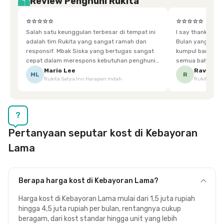
Review Penghuni Rukita
⭐⭐⭐⭐⭐
⭐⭐⭐⭐⭐
Salah satu keunggulan terbesar di tempat ini
I say thankyou s
adalah tim Rukita yang sangat ramah dan
Bulan yang super happy! banyak tem
responsif. Mbak Siska yang bertugas sangat
kumpul bareng mak
cepat dalam merespons kebutuhan penghuni.
semua bahagia ad
Ketika saya meminta keset karena sempat
mgkn saran dari air aja & kebersihan lebih di
Mario Lee
Ravena
ML
R
Rukita Satya Inn Harapan Indah
Rukita Dimi
terpeleset, permintaan tersebut langsung
tingkatka
dipenuhi dengan cepat. Terima kasih Mbak
Siska.
?
Pertanyaan seputar kost di Kebayoran
Lama
Berapa harga kost di Kebayoran Lama?
Harga kost di Kebayoran Lama mulai dari 1,5 juta rupiah
hingga 4,5 juta rupiah per bulan, rentangnya cukup
beragam, dari kost standar hingga unit yang lebih