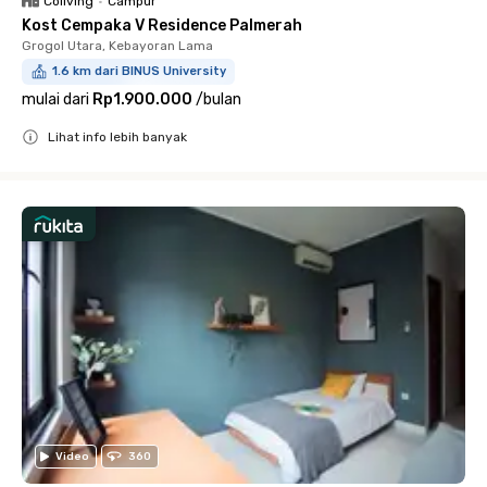
Coliving
•
Campur
Kost Cempaka V Residence Palmerah
Grogol Utara, Kebayoran Lama
1.6 km dari BINUS University
mulai dari
Rp1.900.000
/
bulan
Lihat info lebih banyak
Close
Video
360