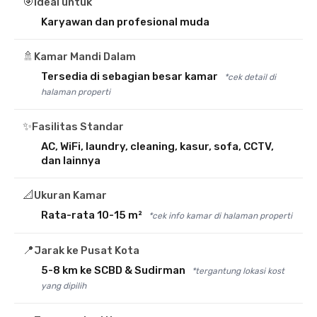
🎯
Ideal untuk
Karyawan dan profesional muda
🚿
Kamar Mandi Dalam
Tersedia di sebagian besar kamar
*cek detail di
halaman properti
✨
Fasilitas Standar
AC, WiFi, laundry, cleaning, kasur, sofa, CCTV,
dan lainnya
📐
Ukuran Kamar
Rata-rata 10-15 m²
*cek info kamar di halaman properti
📍
Jarak ke Pusat Kota
5-8 km ke SCBD & Sudirman
*tergantung lokasi kost
yang dipilih